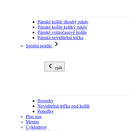
Pánské košile dlouhý rukáv
Pánské košile krátký rukáv
Pánské volnočasové košile
Pánská neviditelná trička
Spodní prádlo
zpět
Boxerky
Neviditelná trička pod košili
Ponožky
Plus size
Merino
Cyklodresy