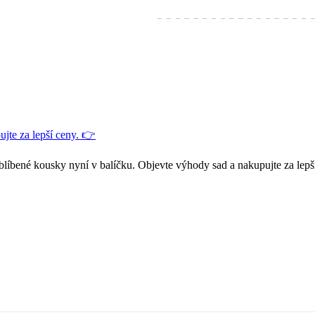
jte za lepší ceny. 👉
blíbené kousky nyní v balíčku. Objevte výhody sad a nakupujte za lepš