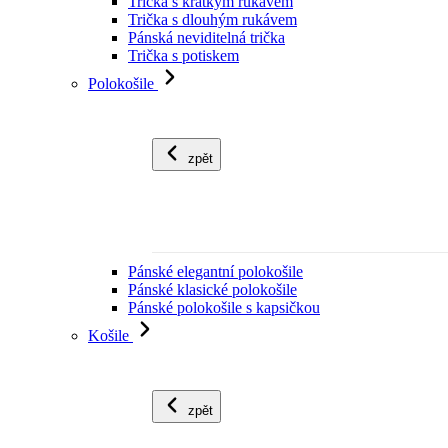
Trička s krátkým rukávem
Trička s dlouhým rukávem
Pánská neviditelná trička
Trička s potiskem
Polokošile
zpět
Pánské elegantní polokošile
Pánské klasické polokošile
Pánské polokošile s kapsičkou
Košile
zpět