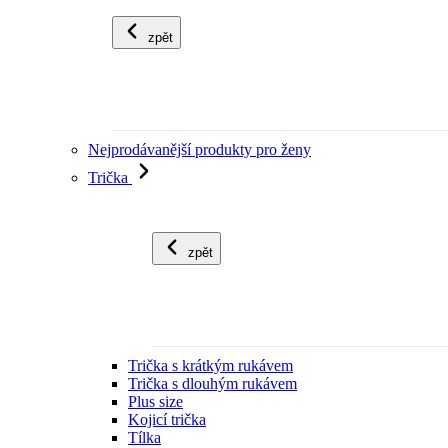
zpět
Nejprodávanější produkty pro ženy
Trička
zpět
Trička s krátkým rukávem
Trička s dlouhým rukávem
Plus size
Kojicí trička
Tílka