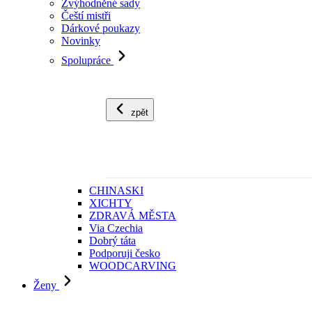
Zvýhodněné sady
Čeští mistři
Dárkové poukazy
Novinky
Spolupráce
zpět
CHINASKI
XICHTY
ZDRAVÁ MĚSTA
Via Czechia
Dobrý táta
Podporuji česko
WOODCARVING
Ženy