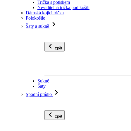
Trička s potiskem
Neviditelná trička pod košili
Dámská kojicí trička
Polokošile
Šaty a sukně
zpět
Sukně
Šaty
Spodní prádlo
zpět