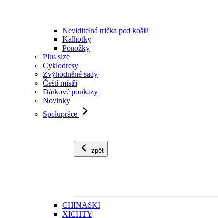
Neviditelná trička pod košili
Kalhotky
Ponožky
Plus size
Cyklodresy
Zvýhodněné sady
Čeští mistři
Dárkové poukazy
Novinky
Spolupráce
zpět
CHINASKI
XICHTY