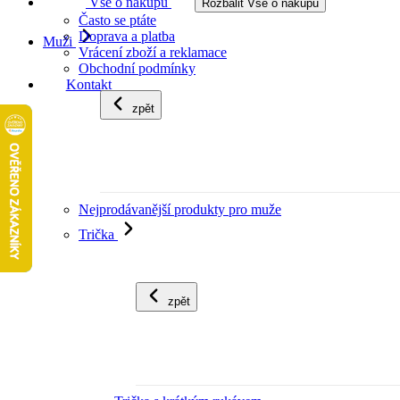
Vše o nákupu
Rozbalit Vše o nákupu
Často se ptáte
Doprava a platba
Muži
Vrácení zboží a reklamace
Obchodní podmínky
Kontakt
zpět
Nejprodávanější produkty pro muže
Trička
zpět