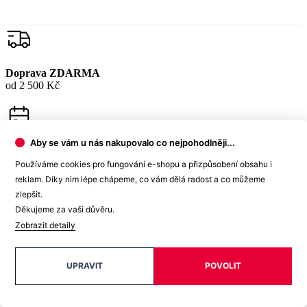
Garance
vrácení peněz
99% spokojenost
na Heurece
Aby se vám u nás nakupovalo co nejpohodlněji...
Používáme cookies pro fungování e-shopu a přizpůsobení obsahu i
reklam. Díky nim lépe chápeme, co vám dělá radost a co můžeme
zlepšit.
15 500+
Děkujeme za vaši důvěru.
pozitivních recenzí
Zobrazit detaily
Zákaznická podpora
UPRAVIT
POVOLIT
+420 469 811 310
(Po–Pá 9–16)