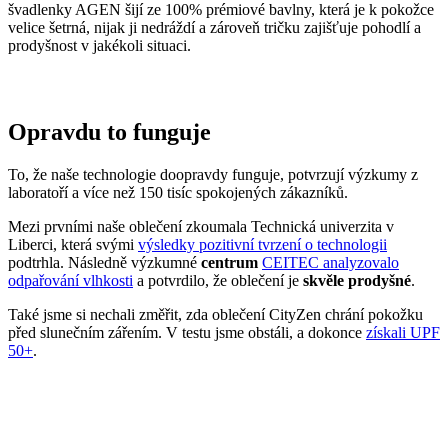
To, že naše technologie doopravdy funguje, potvrzují výzkumy z
laboratoří a více než 150 tisíc spokojených zákazníků.
Mezi prvními naše oblečení zkoumala Technická univerzita v
Liberci, která svými
výsledky pozitivní tvrzení o technologii
podtrhla. Následně výzkumné
centrum
CEITEC analyzovalo
odpařování vlhkosti
a potvrdilo, že oblečení je
skvěle prodyšné
.
Také jsme si nechali změřit, zda oblečení CityZen chrání pokožku
před slunečním zářením. V testu jsme obstáli, a dokonce
získali UPF
50+
.
Přidané hodnoty oblečení
Všechno oblečení CityZen
šijeme v České republice a na
Slovensku
.
Dáváme si záležet na tom, abychom vše od první nitky vyráběli u
nás a podporovali tak místní textilní průmysl. Zároveň máme díky