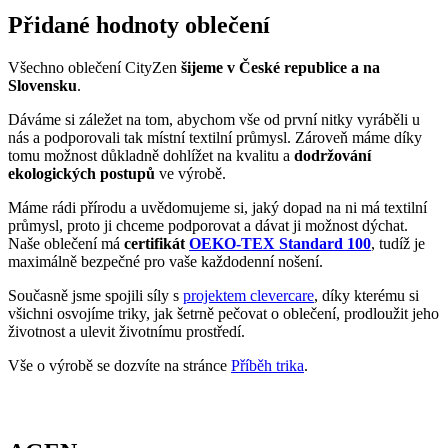
tomu možnost důkladně dohlížet na kvalitu a
dodržování
ekologických postupů
ve výrobě.
Máme rádi přírodu a uvědomujeme si, jaký dopad na ni má textilní
průmysl, proto ji chceme podporovat a dávat ji možnost dýchat.
Naše oblečení má
certifikát
OEKO-TEX Standard 100
, tudíž je
maximálně bezpečné pro vaše každodenní nošení.
Současně jsme spojili síly s
projektem clevercare
, díky kterému si
všichni osvojíme triky, jak šetrně pečovat o oblečení, prodloužit jeho
životnost a ulevit životnímu prostředí.
Vše o výrobě se dozvíte na stránce
Příběh trika
.
AGEN
Věděli jste, že...?
Agen je město v jihozápadní Francii, ve kterém žije cca 35 tis.
obyvatel. Má strategickou polohu mezi městy Bordeaux a Toulouse
na řece Garonne.