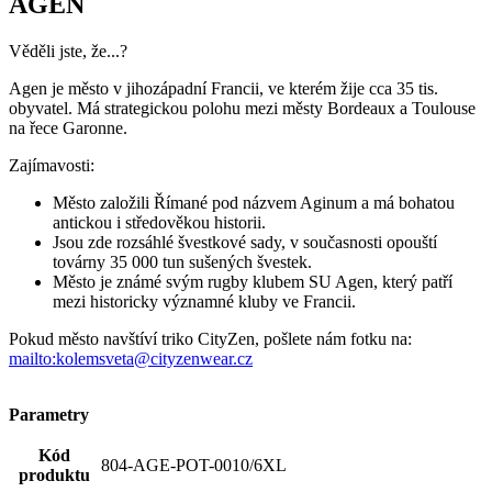
Zajímavosti:
Město založili Římané pod názvem Aginum a má bohatou
antickou i středověkou historii.
Jsou zde rozsáhlé švestkové sady, v současnosti opouští
továrny 35 000 tun sušených švestek.
Město je známé svým rugby klubem SU Agen, který patří
mezi historicky významné kluby ve Francii.
Pokud město navštíví triko CityZen, pošlete nám fotku na:
mailto:kolemsveta@cityzenwear.cz
Parametry
Kód
804-AGE-POT-0010/6XL
produktu
EAN
804-AGE-POT-0010/6XL
Velikost
6XL
Barva
Tmavě modrá
Složení
100% bavlna
materiálu
Střih
Klasický / Regular | Bez kapsičky
Výstřih
Do U