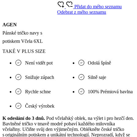
Přidat do mého seznamu
Odebrat z mého seznamu
AGEN
Pánské tričko navy s
potiskem Včela 6XL
TAKÉ V PLUS SIZE
Není vidět pot
Odolá špíně
Snižuje zápach
Silně saje
Rychle schne
100% Prémiová bavlna
Český výrobek
K odeslání do 3 dnů.
Pod včelařský oblek, na výlet i pro hezčí den.
Bavlněné tričko v tmavě modré pobaví každého milovníka
včelařiny. Učiňte svůj den výjimečným. Oblékněte české tričko
s originálním potiskem a unikátní technologií. Neprozradí, když se