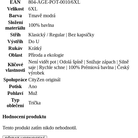
Rukáv
Krátký
Oblast
Příroda a ekologie
Není vidět pot | Odolá špíně | Snižuje zápach | Silně
Klíčové
saje | Rychle schne | 100% Prémiová bavlna | Český
vlastnosti
výrobek
Spolupráce
CityZen originál
Potisk
Ano
Pohlaví
Muž
Typ
Trička
oblečení
Hodnocení produktu
Tento produkt zatím nikdo nehodnotil.
PŘIDAT HODNOCENÍ
Vybrali jsme pro vás