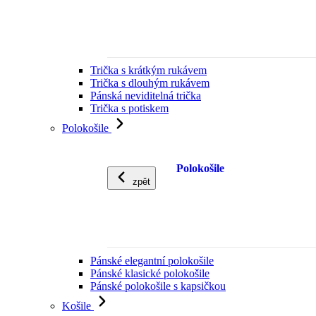
Trička s krátkým rukávem
Trička s dlouhým rukávem
Pánská neviditelná trička
Trička s potiskem
Polokošile
Polokošile
zpět
Pánské elegantní polokošile
Pánské klasické polokošile
Pánské polokošile s kapsičkou
Košile