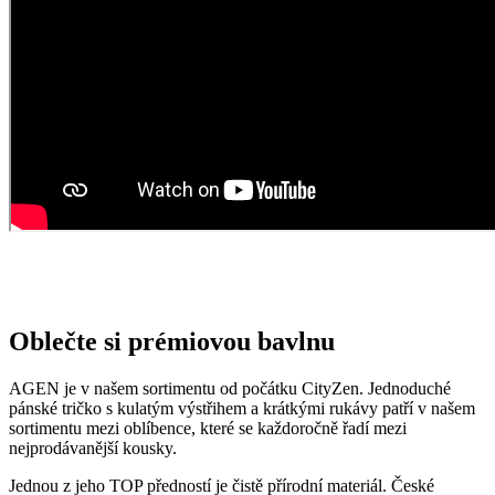
Oblečte si prémiovou bavlnu
AGEN je v našem sortimentu od počátku CityZen. Jednoduché
pánské tričko s kulatým výstřihem a krátkými rukávy patří v našem
sortimentu mezi oblíbence, které se každoročně řadí mezi
nejprodávanější kousky.
Jednou z jeho TOP předností je čistě přírodní materiál. České
švadlenky AGEN šijí ze 100% prémiové bavlny, která je k pokožce
velice šetrná, nijak ji nedráždí a zároveň tričku zajišťuje pohodlí a
prodyšnost v jakékoli situaci.
Opravdu to funguje