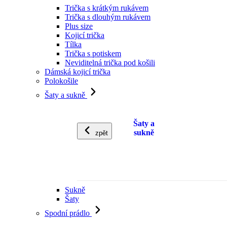
Trička s krátkým rukávem
Trička s dlouhým rukávem
Plus size
Kojicí trička
Tílka
Trička s potiskem
Neviditelná trička pod košili
Dámská kojicí trička
Polokošile
Šaty a sukně
Šaty a
sukně
zpět
Sukně
Šaty
Spodní prádlo