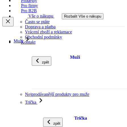
Prodejny
Pro firmy
Pro B2B
Vše o nákupu
Rozbalit Vše o nákupu
Často se ptáte
Doprava a platba
Vrácení zboží a reklamace
Obchodní podmínky
Muži
Kontakt
Muži
zpět
Nejprodávanější produkty pro muže
Trička
Trička
zpět