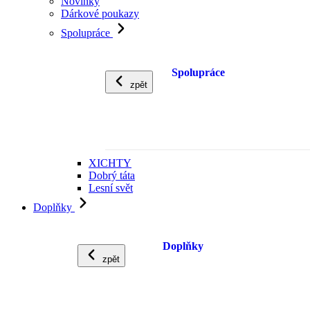
Novinky
Dárkové poukazy
Spolupráce
Spolupráce
zpět
XICHTY
Dobrý táta
Lesní svět
Doplňky
Doplňky
zpět