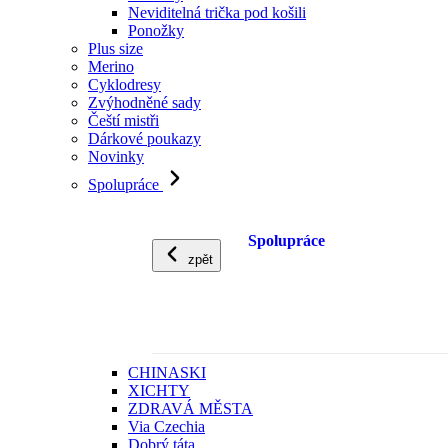
Neviditelná trička pod košili
Ponožky
Plus size
Merino
Cyklodresy
Zvýhodněné sady
Čeští mistři
Dárkové poukazy
Novinky
Spolupráce
Spolupráce
zpět
CHINASKI
XICHTY
ZDRAVÁ MĚSTA
Via Czechia
Dobrý táta