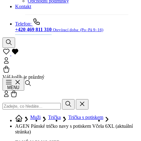
Obchodní podmínky
Kontakt
Telefon:
+420 469 811 310
Otevírací doba:
(Po–Pá 9–16)
Váš košík je prázdný
Hledat
MENU
Přihlásit se
Košík
Muži
Trička
Trička s potiskem
AGEN Pánské tričko navy s potiskem Včela 6XL
(aktuální
stránka)