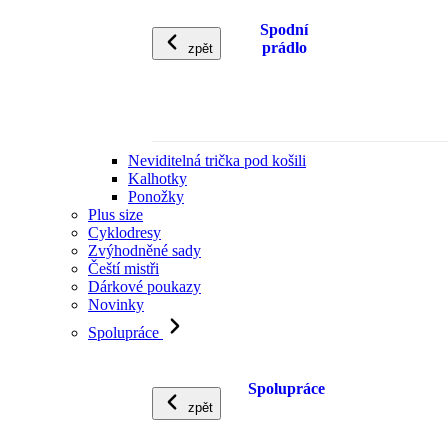
Spodní
prádlo
zpět
Neviditelná trička pod košili
Kalhotky
Ponožky
Plus size
Cyklodresy
Zvýhodněné sady
Čeští mistři
Dárkové poukazy
Novinky
Spolupráce
Spolupráce
zpět