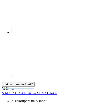
Jakou mám velikost?
Velikost
S
M
L
XL
XXL
3XL
4XL
5XL
6XL
K zakoupení na e-shopu
Okamžitě k vyzvednutí na prodejnách
Cena
1 099 Kč
Doručíme:
Skladem > 5 ks
středa 12.08.
PŘIDAT DO KOŠÍKU
SKLADEM NA PRODEJNĚ