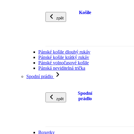
Košile
zpět
Pánské košile dlouhý rukáv
Pánské košile krátký rukáv
Pánské volnočasové košile
Pánská neviditelná trička
Spodní prádlo
Spodní
prádlo
zpět
Boxerky