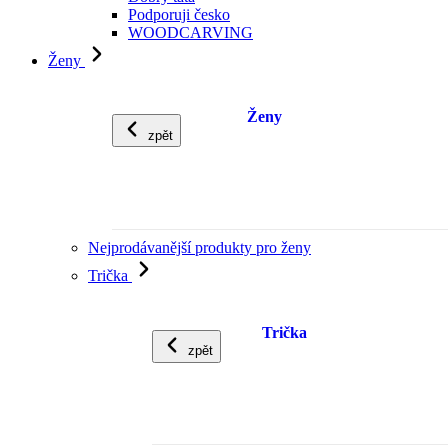
Podporuji česko
WOODCARVING
Ženy
Ženy
zpět
Nejprodávanější produkty pro ženy
Trička
Trička
zpět