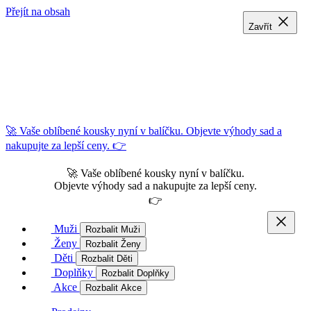
Přejít na obsah
Zavřít
Zavřít
Zavřít
🚀 Vaše oblíbené kousky nyní v balíčku. Objevte výhody sad a
nakupujte za lepší ceny. 👉
🚀 Vaše oblíbené kousky nyní v balíčku.
Objevte výhody sad a nakupujte za lepší ceny.
👉
Muži
Rozbalit Muži
Ženy
Rozbalit Ženy
Děti
Rozbalit Děti
Doplňky
Rozbalit Doplňky
Akce
Rozbalit Akce