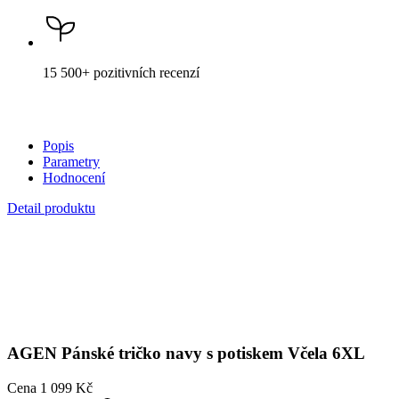
Popis
Parametry
Hodnocení
Detail produktu
AGEN
Pánské tričko navy s potiskem Včela 6XL
Cena
1 099 Kč
DO KOŠÍKU
Není vidět pot a odolá špíně
Unikátní a chytré vlastnosti, díky kterým je naše oblečení jedinečné
na trhu, zajišťuje technologie CityZen®.
Vnější strana
odolá tekutinám a špíně
, vše z ní ihned sklepete nebo