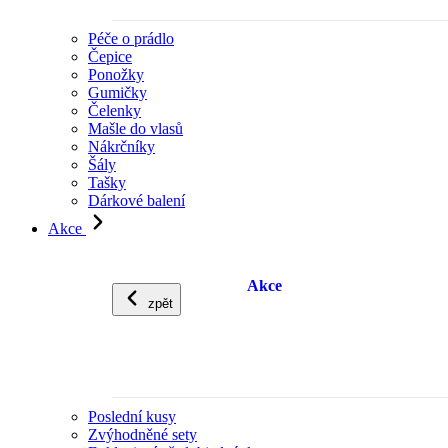
Péče o prádlo
Čepice
Ponožky
Gumičky
Čelenky
Mašle do vlasů
Nákrčníky
Šály
Tašky
Dárkové balení
Akce
Akce
zpět
Poslední kusy
Zvýhodněné sety