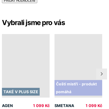
Čeští mistři - produkt
TAKÉ V PLUS SIZE
pomáhá
AGEN
SMETANA
1 099 Kč
1 099 Kč
Doprava ZDARMA
od 2 500 Kč