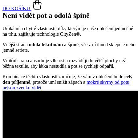
jemně setřete.
Vnitřní strana absorbuje vlhkost a rozvádí ji do větší plochy než
běžná textilie, aby látka nestudila a pot se rychleji odpařil.
Kombinace těchto vlastností zaručuje, že vám v oblečení bude
celý
den příjemně
, protože umí snížit zápach a
mokré skvrny od potu
nejsou zvenku vidět
.