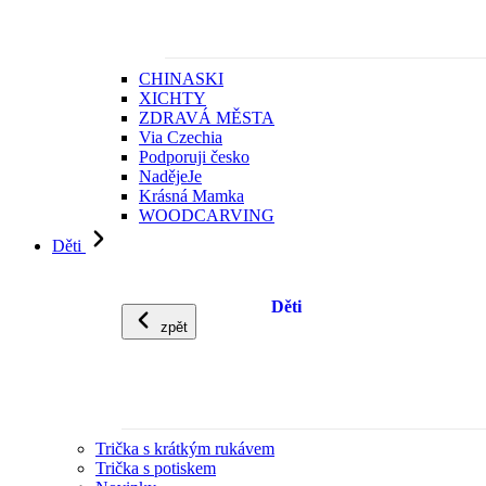
CHINASKI
XICHTY
ZDRAVÁ MĚSTA
Via Czechia
Podporuji česko
NadějeJe
Krásná Mamka
WOODCARVING
Děti
Děti
zpět
Trička s krátkým rukávem
Trička s potiskem