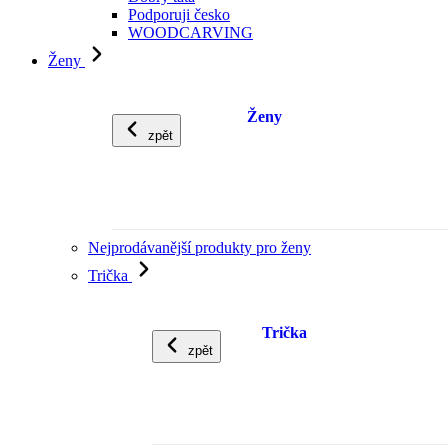
Podporuji česko
WOODCARVING
Ženy
Ženy
zpět
Nejprodávanější produkty pro ženy
Trička
Trička
zpět