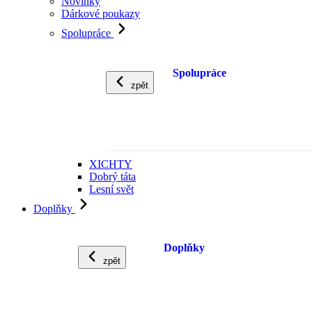
Novinky
Dárkové poukazy
Spolupráce
Spolupráce
zpět
XICHTY
Dobrý táta
Lesní svět
Doplňky
Doplňky
zpět