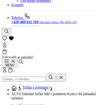
Obchodní podmínky
Kontakt
Telefon:
+420 469 811 310
Otevírací doba:
(Po–Pá 9–16)
Váš košík je prázdný
Hledat
MENU
Přihlásit se
Košík
Trička s potiskem
ALTA Dámské tričko bílé s potiskem Kytice 44
(aktuální
stránka)