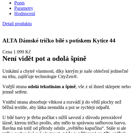
Popis
Parametry
Hodnocení
Detail produktu
ALTA
Dámské tričko bílé s potiskem Kytice 44
Cena
1 099 Kč
Není vidět pot a odolá špíně
Unikátní a chytré vlastnosti, díky kterým je naše oblečení jedinečné
na trhu, zajišťuje technologie CityZen®.
Vnější strana
odolá tekutinám a špíně
, vše z ní ihned sklepete nebo
jemně setřete.
Vnitřní strana absorbuje vlhkost a rozvádí ji do větší plochy než
běžná textilie, aby látka nestudila a pot se rychleji odpařil.
U bílé barvy je třeba počítat s nižší savostí z důvodu peroxidové
lázně, kterou tričko prošlo, aby mělo tu správnou sněhovou barvu.
Bavlna má totiž od přírody odstín „světlého kapučína“. Stále si ale