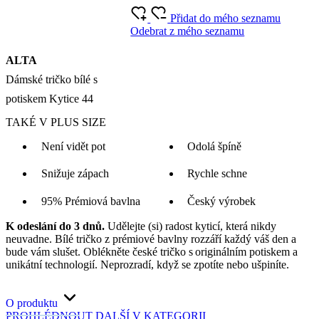
Přidat do mého seznamu
Odebrat z mého seznamu
ALTA
Dámské tričko bílé s
potiskem Kytice 44
TAKÉ V PLUS SIZE
Není vidět pot
Odolá špíně
Snižuje zápach
Rychle schne
95% Prémiová bavlna
Český výrobek
K odeslání do 3 dnů.
Udělejte (si) radost kyticí, která nikdy
neuvadne. Bílé tričko z prémiové bavlny rozzáří každý váš den a
bude vám slušet. Oblékněte české tričko s originálním potiskem a
unikátní technologií. Neprozradí, když se zpotíte nebo ušpiníte.
O produktu
PROHLÉDNOUT DALŠÍ
V KATEGORII