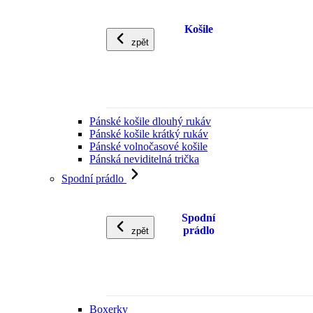
Košile
zpět
Pánské košile dlouhý rukáv
Pánské košile krátký rukáv
Pánské volnočasové košile
Pánská neviditelná trička
Spodní prádlo
Spodní
prádlo
zpět
Boxerky