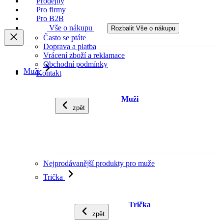
Prodejny
Pro firmy
Pro B2B
Vše o nákupu
Rozbalit Vše o nákupu
Často se ptáte
Doprava a platba
Vrácení zboží a reklamace
Obchodní podmínky
Muži
Kontakt
Muži
zpět
Nejprodávanější produkty pro muže
Trička
Trička
zpět