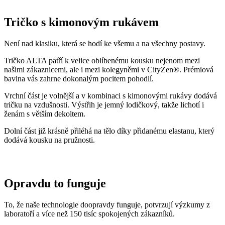
Tričko s kimonovým rukávem
Není nad klasiku, která se hodí ke všemu a na všechny postavy.
Tričko ALTA patří k velice oblíbenému kousku nejenom mezi
našimi zákaznicemi, ale i mezi kolegyněmi v CityZen®. Prémiová
bavlna vás zahrne dokonalým pocitem pohodlí.
Vrchní část je volnější a v kombinaci s kimonovými rukávy dodává
tričku na vzdušnosti. Výstřih je jemný lodičkový, takže lichotí i
ženám s větším dekoltem.
Dolní část již krásně přiléhá na tělo díky přidanému elastanu, který
dodává kousku na pružnosti.
Opravdu to funguje
To, že naše technologie doopravdy funguje, potvrzují výzkumy z
laboratoří a více než 150 tisíc spokojených zákazníků.