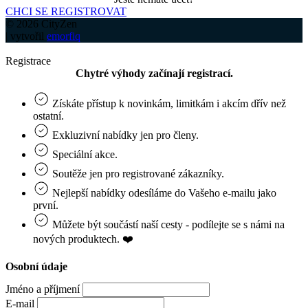
CHCI SE REGISTROVAT
© 2026 CityZen
| vytvořil
emorfiq
Registrace
Chytré výhody začínají registrací.
Získáte přístup k novinkám, limitkám i akcím dřív než
ostatní.
Exkluzivní nabídky jen pro členy.
Speciální akce.
Soutěže jen pro registrované zákazníky.
Nejlepší nabídky odesíláme do Vašeho e‑mailu jako
první.
Můžete být součástí naší cesty - podílejte se s námi na
nových produktech. ❤️
Osobní údaje
Jméno a příjmení
E-mail