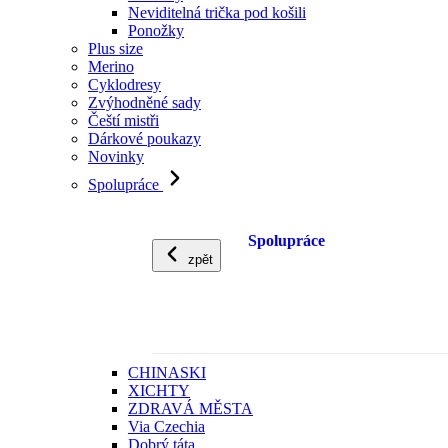
Neviditelná trička pod košili
Ponožky
Plus size
Merino
Cyklodresy
Zvýhodněné sady
Čeští mistři
Dárkové poukazy
Novinky
Spolupráce
Spolupráce
zpět
CHINASKI
XICHTY
ZDRAVÁ MĚSTA
Via Czechia
Dobrý táta