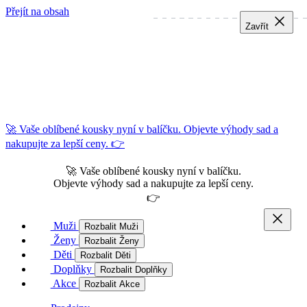
Přejít na obsah
Zavřít
Zavřít
Zavřít
🚀 Vaše oblíbené kousky nyní v balíčku. Objevte výhody sad a
nakupujte za lepší ceny. 👉
🚀 Vaše oblíbené kousky nyní v balíčku.
Objevte výhody sad a nakupujte za lepší ceny.
👉
Muži
Rozbalit Muži
Ženy
Rozbalit Ženy
Děti
Rozbalit Děti
Doplňky
Rozbalit Doplňky
Akce
Rozbalit Akce