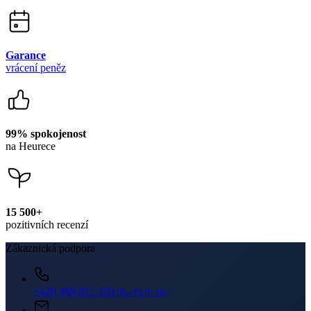
Garance
vrácení peněz
99% spokojenost
na Heurece
15 500+
pozitivních recenzí
Zákaznická podpora
+420 469 811 310
(Po–Pá 9–16)