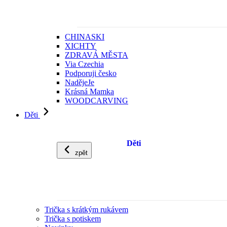
CHINASKI
XICHTY
ZDRAVÁ MĚSTA
Via Czechia
Podporuji česko
NadějeJe
Krásná Mamka
WOODCARVING
Děti
Děti
zpět
Trička s krátkým rukávem
Trička s potiskem