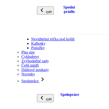
Spodní
prádlo
zpět
Neviditelná trička pod košili
Kalhotky
Ponožky
Plus size
Cyklodresy
Zvýhodněné sady
Čeští mistři
Dárkové poukazy
Novinky
Spolupráce
Spolupráce
zpět