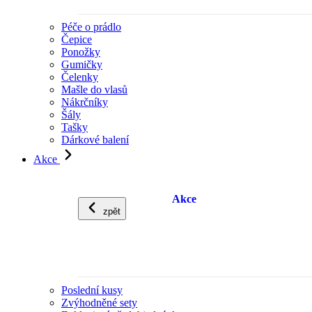
Péče o prádlo
Čepice
Ponožky
Gumičky
Čelenky
Mašle do vlasů
Nákrčníky
Šály
Tašky
Dárkové balení
Akce
Akce
zpět
Poslední kusy
Zvýhodněné sety