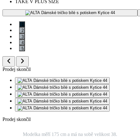
TAKÉ V PLUS SIZE
1
2
3
4
5
Prodej skončil
Prodej skončil
Modelka měří 175 cm a má na sobě velikost 38.