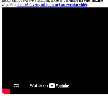
tričko zachovává své vlastnosti, takže je
příjemné na těle, snižuje
zápach a
mokré skvrny od potu nejsou zvenku vidět
.