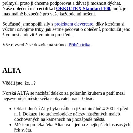
průmysl, proto ji chceme podporovat a dávat ji možnost dýchat.
Naše oblečení má
certifikát
OEKO-TEX Standard 100
, tudíž je
maximálně bezpečné pro vaše každodenní nošení.
Současně jsme spojili síly s
projektem clevercare
, díky kterému si
všichni osvojíme triky, jak šetrně pečovat o oblečení, prodloužit jeho
životnost a ulevit životnímu prostředí.
Vše o výrobě se dozvíte na stránce
Příběh trika
.
ALTA
Věděli jste, že…?
Norská ALTA se nachází daleko za polárním kruhem a patří mezi
nejsevernější město světa s obyvateli nad 10 tisíc.
Oblast dnešní Alty byla osídlena již minimálně 4 200 let před
n. l. Dokazují to archeologické nálezy nástěnných maleb
dochovaných na kamenech na jihozápadě města.
Městem protéká řeka Altaelva – jedna z nejlepších lososových
řek světa.