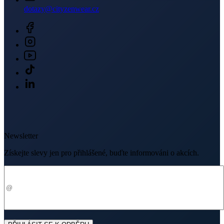
dotazy@cityzenwear.cz
Newsletter
Získejte slevy jen pro přihlášené, buďte informováni o akcích.
Váš e-mail