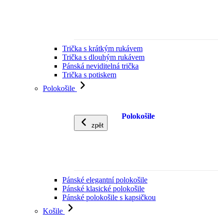
Trička s krátkým rukávem
Trička s dlouhým rukávem
Pánská neviditelná trička
Trička s potiskem
Polokošile
Polokošile
zpět
Pánské elegantní polokošile
Pánské klasické polokošile
Pánské polokošile s kapsičkou
Košile