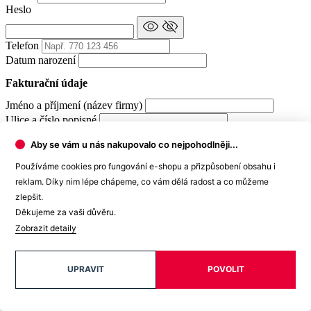
Heslo
Telefon
Datum narození
Fakturační údaje
Jméno a příjmení (název firmy)
Ulice a číslo popisné
Město
Aby se vám u nás nakupovalo co nejpohodlněji...
PSČ
IČ
Používáme cookies pro fungování e-shopu a přizpůsobení obsahu i
DIČ
reklam. Díky nim lépe chápeme, co vám dělá radost a co můžeme
DOKONČIT REGISTRACI
zlepšit.
Děkujeme za vaši důvěru.
Vytvořením účtu souhlasíte s
obchodními podmínkami
a
Zobrazit detaily
zpracováním osobních údajů
.
Již máte účet?
PŘIHLÁSIT SE
UPRAVIT
POVOLIT
© 2026 CityZen
| vytvořil
emorfiq