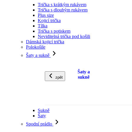
Trička s krátkým rukávem
Trička s dlouhým rukávem
Plus size
Kojicí trička
Tílka
Trička s potiskem
Neviditelná trička pod košili
Dámská kojicí trička
Polokošile
Šaty a sukně
Šaty a
sukně
zpět
Sukně
Šaty
Spodní prádlo