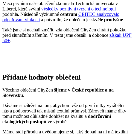
Mezi prvními naše oblečení zkoumala Technická univerzita v
Liberci, která svými
výsledky pozitivní tvrzení o technologii
podtrhla. Následně výzkumné
centrum
CEITEC analyzovalo
odpařování vlhkosti
a potvrdilo, že oblečení je
skvěle prodyšné
.
Také jsme si nechali změřit, zda oblečení CityZen chrání pokožku
před slunečním zářením. V testu jsme obstáli, a dokonce
získali UPF
50+
.
Přidané hodnoty oblečení
Všechno oblečení CityZen
šijeme v České republice a na
Slovensku
.
Dáváme si záležet na tom, abychom vše od první nitky vyráběli u
nás a podporovali tak místní textilní průmysl. Zároveň máme díky
tomu možnost důkladně dohlížet na kvalitu a
dodržování
ekologických postupů
ve výrobě.
Máme rádi přírodu a uvědomujeme si, jaký dopad na ni má textilní