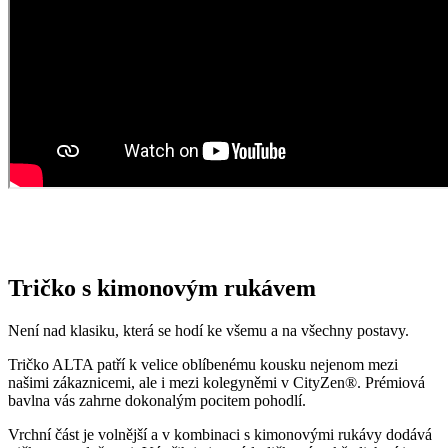
Dolní část již krásně přiléhá na tělo díky přidanému elastanu, který
dodává kousku na pružnosti.
Opravdu to funguje
To, že naše technologie doopravdy funguje, potvrzují výzkumy z
laboratoří a více než 150 tisíc spokojených zákazníků.
Mezi prvními naše oblečení zkoumala Technická univerzita v
Liberci, která svými
výsledky pozitivní tvrzení o technologii
podtrhla. Následně výzkumné
centrum
CEITEC analyzovalo
odpařování vlhkosti
a potvrdilo, že oblečení je
skvěle prodyšné
.
Také jsme si nechali změřit, zda oblečení CityZen chrání pokožku
před slunečním zářením. V testu jsme obstáli, a dokonce
získali UPF
50+
.