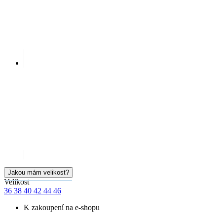
Cena
1 099 Kč
Produkt není skladem
HLÍDAT DOSTUPNOST
Doprava ZDARMA
od 2 500 Kč
Garance
vrácení peněz
99% spokojenost
na Heurece
15 500+
pozitivních recenzí