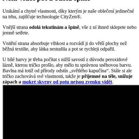
Tričko s kimonovým rukávem
Není nad klasiku, která se hodí ke všemu a na všechny postavy.
Tričko ALTA patří k velice oblíbenému kousku nejenom mezi
našimi zákaznicemi, ale i mezi kolegyněmi v CityZen®. Prémiová
bavlna vás zahrne dokonalým pocitem pohodlí.
Vrchní část je volnější a v kombinaci s kimonovými rukávy dodává
tričku na vzdušnosti. Výstřih je jemný lodičkový, takže lichotí i
ženám s větším dekoltem.