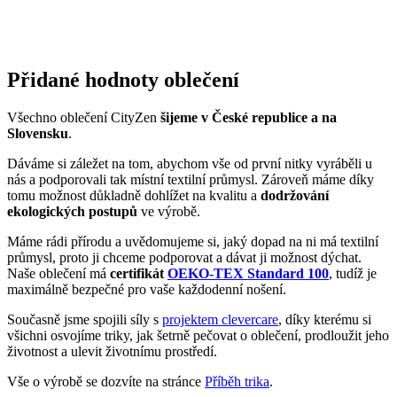
ALTA
Věděli jste, že…?
Norská ALTA se nachází daleko za polárním kruhem a patří mezi
nejsevernější město světa s obyvateli nad 10 tisíc.
Oblast dnešní Alty byla osídlena již minimálně 4 200 let před
n. l. Dokazují to archeologické nálezy nástěnných maleb
dochovaných na kamenech na jihozápadě města.
Městem protéká řeka Altaelva – jedna z nejlepších lososových
řek světa.
Za druhé světové války bylo město zcela vypálené Němci.
Zůstala zde jen malá část obyvatelstva, která zde přežívala ve
vykopaných dírách v zemi.
Pokud město navštíví triko CityZen, pošlete nám fotku
na:
kolemsveta@cityzenwear.cz