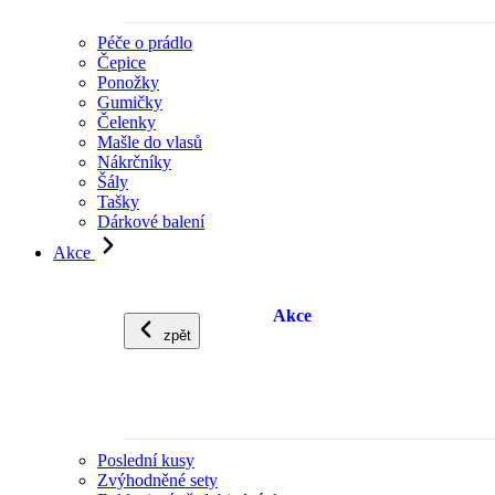
Péče o prádlo
Čepice
Ponožky
Gumičky
Čelenky
Mašle do vlasů
Nákrčníky
Šály
Tašky
Dárkové balení
Akce
Akce
zpět
Poslední kusy
Zvýhodněné sety