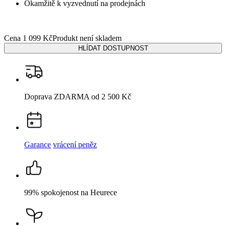
Popis
Parametry
Hodnocení
1
Detail produktu
ALTA
Dámské tričko bílé s potiskem Miluji 36
Cena
1 099 Kč
HLÍDAT DOSTUPNOST
Není vidět pot a odolá špíně
Unikátní a chytré vlastnosti, díky kterým je naše oblečení jedinečné