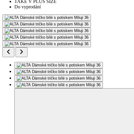
TAKÉ V PLUS SIZE
Do vyprodání
Modelka měří 175 cm a má na sobě velikost 38.
Přidat do mého seznamu
Odebrat z mého seznamu