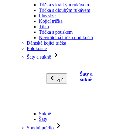
Trička s krátkým rukávem
Trička s dlouhým rukávem
Plus size
Kojicí trička
Tílka
Trička s potiskem
Neviditelná trička pod košili
Dámská kojicí trička
Polokošile
Šaty a sukně
Šaty a
sukně
zpět
Sukně
Šaty
Spodní prádlo