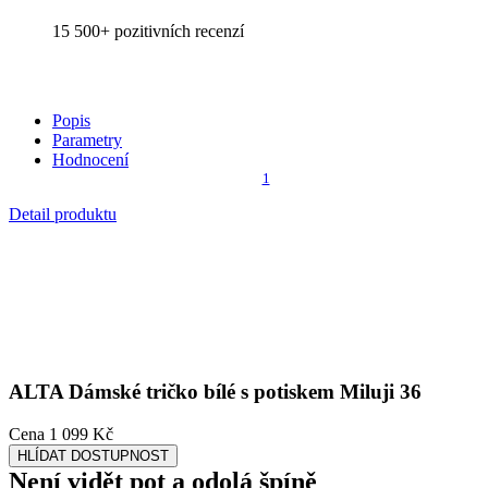
na trhu, zajišťuje technologie CityZen®.
Vnější strana
odolá tekutinám a špíně
, vše z ní ihned sklepete nebo
jemně setřete.
Vnitřní strana absorbuje vlhkost a rozvádí ji do větší plochy než
běžná textilie, aby látka nestudila a pot se rychleji odpařil.
U bílé barvy je třeba počítat s nižší savostí z důvodu peroxidové
lázně, kterou tričko prošlo, aby mělo tu správnou sněhovou barvu.
Bavlna má totiž od přírody odstín „světlého kapučína“. Stále si ale
tričko zachovává své vlastnosti, takže je
příjemné na těle, snižuje
zápach a
mokré skvrny od potu nejsou zvenku vidět
.