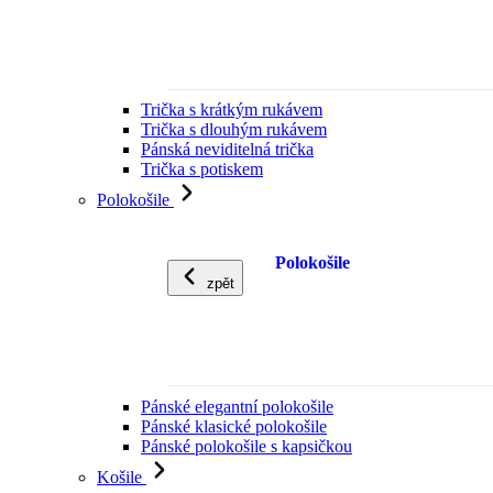
Trička s krátkým rukávem
Trička s dlouhým rukávem
Pánská neviditelná trička
Trička s potiskem
Polokošile
Polokošile
zpět
Pánské elegantní polokošile
Pánské klasické polokošile
Pánské polokošile s kapsičkou
Košile