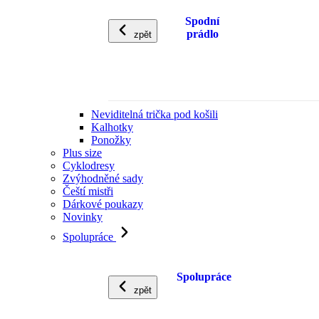
Spodní
prádlo
zpět
Neviditelná trička pod košili
Kalhotky
Ponožky
Plus size
Cyklodresy
Zvýhodněné sady
Čeští mistři
Dárkové poukazy
Novinky
Spolupráce
Spolupráce
zpět