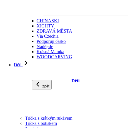
CHINASKI
XICHTY
ZDRAVÁ MĚSTA
Via Czechia
Podporuji česko
NadějeJe
Krásná Mamka
WOODCARVING
Děti
Děti
zpět
Trička s krátkým rukávem
Trička s potiskem