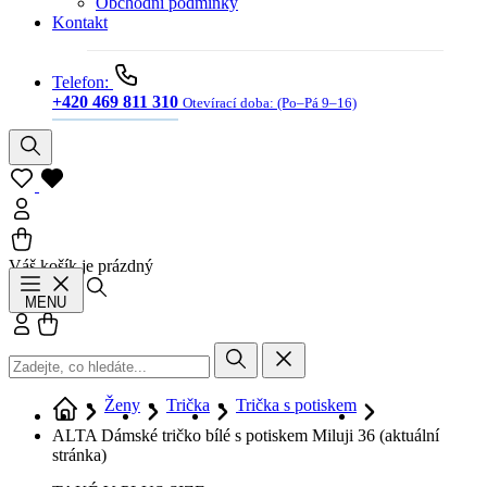
Obchodní podmínky
Kontakt
Telefon:
+420 469 811 310
Otevírací doba:
(Po–Pá 9–16)
Váš košík je prázdný
Hledat
MENU
Přihlásit se
Košík
Ženy
Trička
Trička s potiskem
ALTA Dámské tričko bílé s potiskem Miluji 36
(aktuální
stránka)