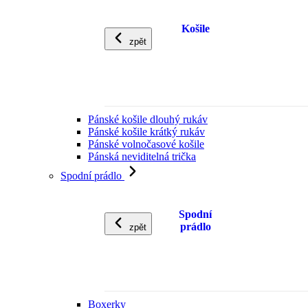
Košile
zpět
Pánské košile dlouhý rukáv
Pánské košile krátký rukáv
Pánské volnočasové košile
Pánská neviditelná trička
Spodní prádlo
Spodní
prádlo
zpět
Boxerky