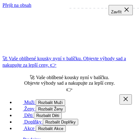
Přejít na obsah
Zavřít
Zavřít
Zavřít
🚀 Vaše oblíbené kousky nyní v balíčku. Objevte výhody sad a
nakupujte za lepší ceny. 👉
🚀 Vaše oblíbené kousky nyní v balíčku.
Objevte výhody sad a nakupujte za lepší ceny.
👉
Muži
Rozbalit Muži
Ženy
Rozbalit Ženy
Děti
Rozbalit Děti
Doplňky
Rozbalit Doplňky
Akce
Rozbalit Akce