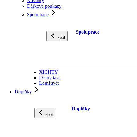
Novinky
Dárkové poukazy
Spolupráce
Spolupráce
zpět
XICHTY
Dobrý táta
Lesní svět
Doplňky
Doplňky
zpět