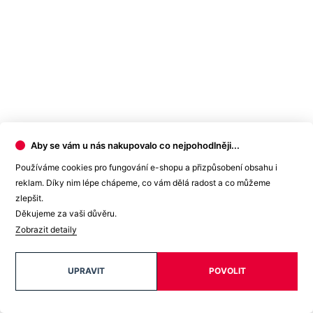
Kód
100-ALT-POT-0013/36
produktu
EAN
100-ALT-POT-0013/36
Velikost
36
Barva
Bílá
Složení
95% bavlna, 5% elastan
materiálu
Střih
Volný | Bez kapsičky
Výstřih
Do U
Aby se vám u nás nakupovalo co nejpohodlněji...
Rukáv
Krátký
Používáme cookies pro fungování e-shopu a přizpůsobení obsahu i
Oblast
Láska
reklam. Díky nim lépe chápeme, co vám dělá radost a co můžeme
Klíčové
Není vidět pot | Odolá špíně | Snižuje zápach | Rychle
zlepšit.
vlastnosti
schne | 95% Prémiová bavlna | Český výrobek
Děkujeme za vaši důvěru.
Spolupráce
CityZen originál
Potisk
Ano
Zobrazit detaily
Pohlaví
Žena
Typ
Trička
UPRAVIT
POVOLIT
oblečení
Hodnocení produktu