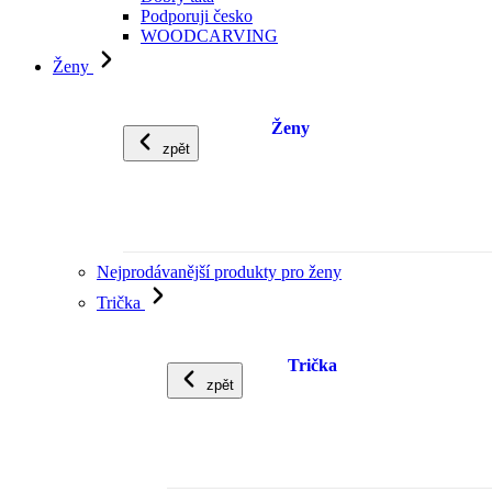
Podporuji česko
WOODCARVING
Ženy
Ženy
zpět
Nejprodávanější produkty pro ženy
Trička
Trička
zpět