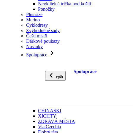
Neviditelná trička pod košili
Ponožky
Plus size
Merino
Cyklodresy
Zvýhodněné sady
Čeští mistři
Dárkové poukazy
Novinky
Spolupráce
Spolupráce
zpět
CHINASKI
XICHTY
ZDRAVÁ MĚSTA
Via Czechia
Dobrý táta