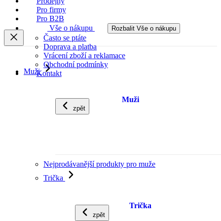
Prodejny
Pro firmy
Pro B2B
Vše o nákupu
Rozbalit Vše o nákupu
Často se ptáte
Doprava a platba
Vrácení zboží a reklamace
Obchodní podmínky
Muži
Kontakt
Muži
zpět
Nejprodávanější produkty pro muže
Trička
Trička
zpět