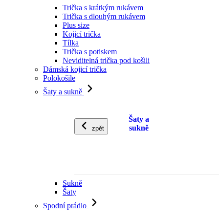
Trička s krátkým rukávem
Trička s dlouhým rukávem
Plus size
Kojicí trička
Tílka
Trička s potiskem
Neviditelná trička pod košili
Dámská kojicí trička
Polokošile
Šaty a sukně
Šaty a
sukně
zpět
Sukně
Šaty
Spodní prádlo