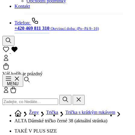
Obchodní podmínky
Kontakt
Telefon:
+420 469 811 310
Otevírací doba:
(Po–Pá 9–16)
Váš košík je prázdný
Hledat
MENU
Přihlásit se
Košík
Ženy
Trička
Trička s krátkým rukávem
ALTA Dámské tričko černé 38
(aktuální stránka)
TAKÉ V PLUS SIZE