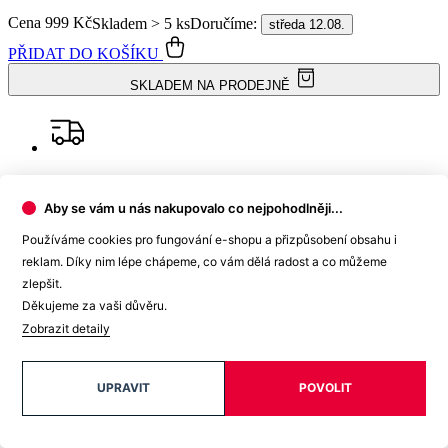
Doprava ZDARMA
od 2 500 Kč
Garance
vrácení peněz
Aby se vám u nás nakupovalo co nejpohodlněji...
99% spokojenost
na Heurece
Používáme cookies pro fungování e-shopu a přizpůsobení obsahu i
reklam. Díky nim lépe chápeme, co vám dělá radost a co můžeme
zlepšit.
Děkujeme za vaši důvěru.
Zobrazit detaily
15 500+
pozitivních recenzí
UPRAVIT
POVOLIT
Popis
Parametry