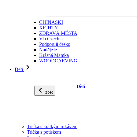
CHINASKI
XICHTY
ZDRAVÁ MĚSTA
Via Czechia
Podporuji česko
NadějeJe
Krásná Mamka
WOODCARVING
Děti
Děti
zpět
Trička s krátkým rukávem
Trička s potiskem