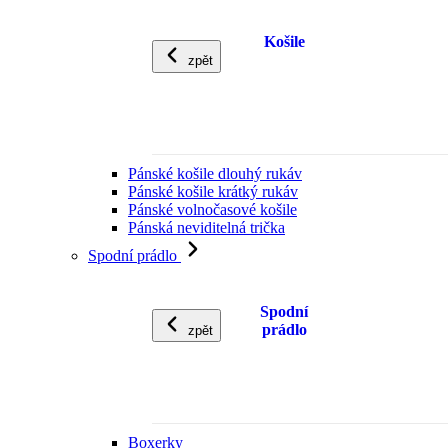
Košile
zpět
Pánské košile dlouhý rukáv
Pánské košile krátký rukáv
Pánské volnočasové košile
Pánská neviditelná trička
Spodní prádlo
Spodní
prádlo
zpět
Boxerky