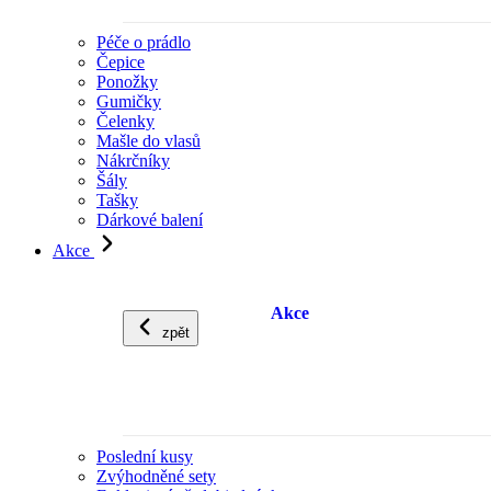
Péče o prádlo
Čepice
Ponožky
Gumičky
Čelenky
Mašle do vlasů
Nákrčníky
Šály
Tašky
Dárkové balení
Akce
Akce
zpět
Poslední kusy
Zvýhodněné sety