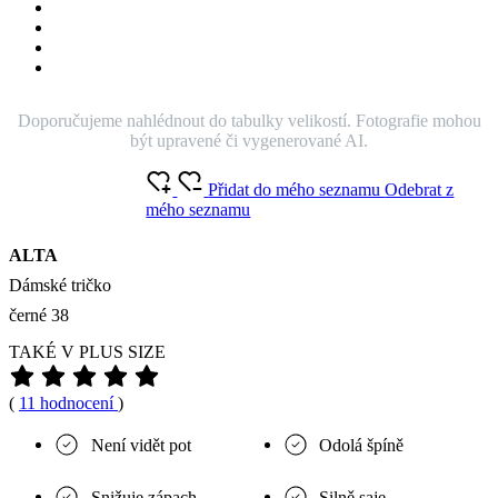
Doporučujeme nahlédnout do tabulky velikostí. Fotografie mohou
být upravené či vygenerované AI.
Přidat do mého seznamu
Odebrat z
mého seznamu
ALTA
Dámské tričko
černé 38
TAKÉ V PLUS SIZE
(
11 hodnocení
)
Není vidět pot
Odolá špíně
Snižuje zápach
Silně saje