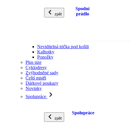
Spodní
prádlo
zpět
Neviditelná trička pod košili
Kalhotky
Ponožky
Plus size
Cyklodresy
Zvýhodněné sady
Čeští mistři
Dárkové poukazy
Novinky
Spolupráce
Spolupráce
zpět