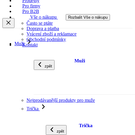
Prodejny
Pro firmy
Pro B2B
Vše o nákupu
Rozbalit Vše o nákupu
Často se ptáte
Doprava a platba
Vrácení zboží a reklamace
Obchodní podmínky
Muži
Kontakt
Muži
zpět
Nejprodávanější produkty pro muže
Trička
Trička
zpět