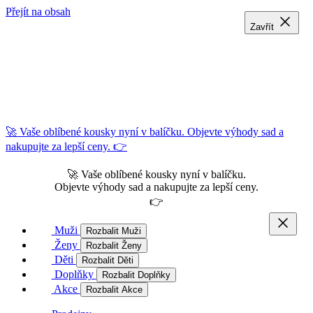
Přejít na obsah
Zavřít
Zavřít
Zavřít
🚀 Vaše oblíbené kousky nyní v balíčku. Objevte výhody sad a
nakupujte za lepší ceny. 👉
🚀 Vaše oblíbené kousky nyní v balíčku.
Objevte výhody sad a nakupujte za lepší ceny.
👉
Muži
Rozbalit Muži
Ženy
Rozbalit Ženy
Děti
Rozbalit Děti
Doplňky
Rozbalit Doplňky
Akce
Rozbalit Akce