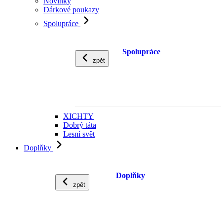
Novinky
Dárkové poukazy
Spolupráce
Spolupráce
zpět
XICHTY
Dobrý táta
Lesní svět
Doplňky
Doplňky
zpět