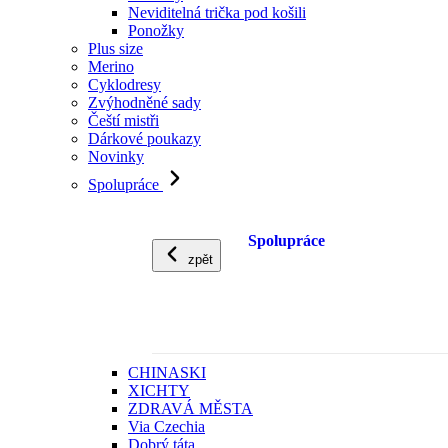
Neviditelná trička pod košili
Ponožky
Plus size
Merino
Cyklodresy
Zvýhodněné sady
Čeští mistři
Dárkové poukazy
Novinky
Spolupráce
Spolupráce
zpět
CHINASKI
XICHTY
ZDRAVÁ MĚSTA
Via Czechia
Dobrý táta