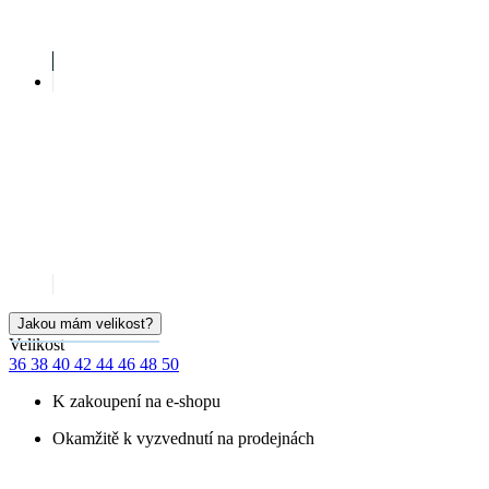
Jakou mám velikost?
Velikost
36
38
40
42
44
46
48
50
K zakoupení na e-shopu
Okamžitě k vyzvednutí na prodejnách
Cena
999 Kč
Doručíme:
Skladem > 5 ks
středa 12.08.
PŘIDAT DO KOŠÍKU
SKLADEM NA PRODEJNĚ