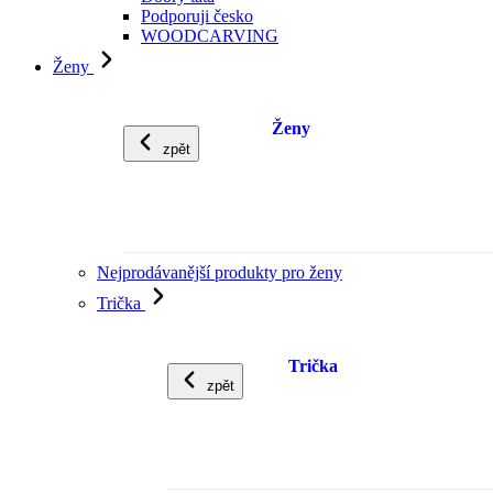
Podporuji česko
WOODCARVING
Ženy
Ženy
zpět
Nejprodávanější produkty pro ženy
Trička
Trička
zpět