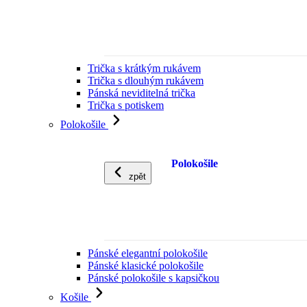
Trička s krátkým rukávem
Trička s dlouhým rukávem
Pánská neviditelná trička
Trička s potiskem
Polokošile
Polokošile
zpět
Pánské elegantní polokošile
Pánské klasické polokošile
Pánské polokošile s kapsičkou
Košile