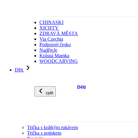
CHINASKI
XICHTY
ZDRAVÁ MĚSTA
Via Czechia
Podporuji česko
NadějeJe
Krásná Mamka
WOODCARVING
Děti
Děti
zpět
Trička s krátkým rukávem
Trička s potiskem