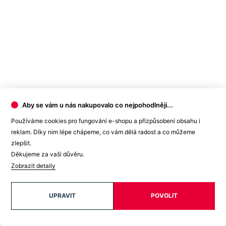
Oblast
Láska
Není vidět pot | Odolá špíně | Snižuje zápach | Silně
Klíčové
saje | Rychle schne | 95% Prémiová bavlna | Český
vlastnosti
výrobek
Složení
95% bavlna, 5% elastan
materiálu
Spolupráce
CityZen originál
Status
Novinka
produktu
Potisk
Ano
Aby se vám u nás nakupovalo co nejpohodlněji...
Typ
Trička
oblečení
Používáme cookies pro fungování e-shopu a přizpůsobení obsahu i
reklam. Díky nim lépe chápeme, co vám dělá radost a co můžeme
Hodnocení produktu
zlepšit.
Děkujeme za vaši důvěru.
Tento produkt zatím nikdo nehodnotil.
Zobrazit detaily
PŘIDAT HODNOCENÍ
UPRAVIT
POVOLIT