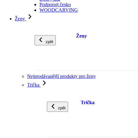
Podporuji česko
WOODCARVING
Ženy
Ženy
zpět
Nejprodávanější produkty pro ženy
Trička
Trička
zpět