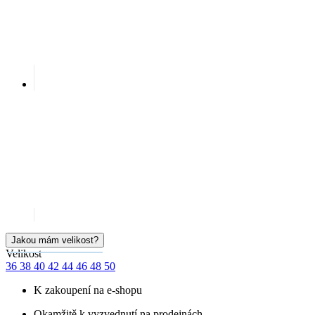
Doprava ZDARMA
od 2 500 Kč
Garance
vrácení peněz
99% spokojenost
na Heurece
15 500+
pozitivních recenzí
Popis
Parametry
Hodnocení