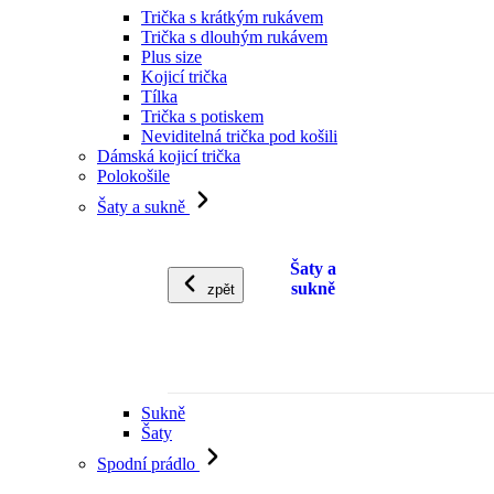
Trička s krátkým rukávem
Trička s dlouhým rukávem
Plus size
Kojicí trička
Tílka
Trička s potiskem
Neviditelná trička pod košili
Dámská kojicí trička
Polokošile
Šaty a sukně
Šaty a
sukně
zpět
Sukně
Šaty
Spodní prádlo