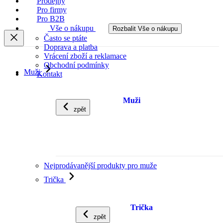
Prodejny
Pro firmy
Pro B2B
Vše o nákupu
Rozbalit Vše o nákupu
Často se ptáte
Doprava a platba
Vrácení zboží a reklamace
Obchodní podmínky
Muži
Kontakt
Muži
zpět
Nejprodávanější produkty pro muže
Trička
Trička
zpět