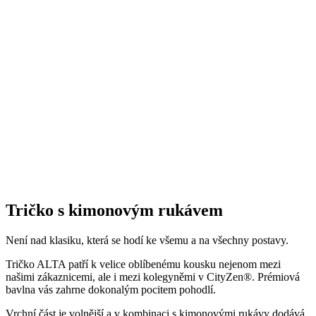
To, že naše technologie doopravdy funguje, potvrzují výzkumy z
laboratoří a více než 150 tisíc spokojených zákazníků.
Mezi prvními naše oblečení zkoumala Technická univerzita v
Liberci, která svými
výsledky pozitivní tvrzení o technologii
podtrhla. Následně výzkumné
centrum
CEITEC analyzovalo
odpařování vlhkosti
a potvrdilo, že oblečení je
skvěle prodyšné
.
Také jsme si nechali změřit, zda oblečení CityZen chrání pokožku
před slunečním zářením. V testu jsme obstáli, a dokonce
získali UPF
50+
.
Přidané hodnoty oblečení
Všechno oblečení CityZen
šijeme v České republice a na
Slovensku
.
Dáváme si záležet na tom, abychom vše od první nitky vyráběli u
nás a podporovali tak místní textilní průmysl. Zároveň máme díky
tomu možnost důkladně dohlížet na kvalitu a
dodržování