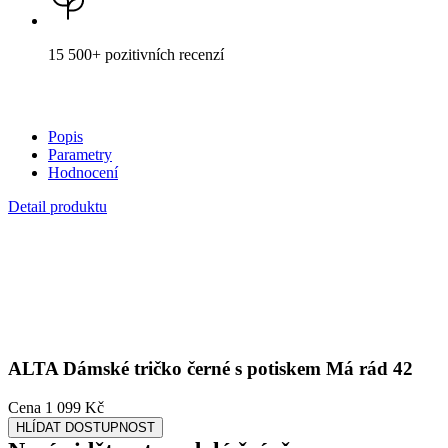
Kombinace těchto vlastností zaručuje, že vám v oblečení bude
celý
den příjemně
, protože umí snížit zápach a
mokré skvrny od potu
nejsou zvenku vidět
.