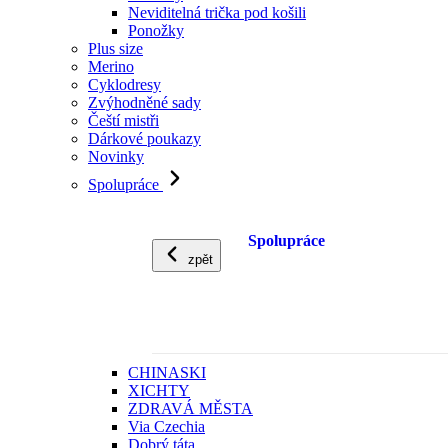
Neviditelná trička pod košili
Ponožky
Plus size
Merino
Cyklodresy
Zvýhodněné sady
Čeští mistři
Dárkové poukazy
Novinky
Spolupráce
Spolupráce
zpět
CHINASKI
XICHTY
ZDRAVÁ MĚSTA
Via Czechia
Dobrý táta