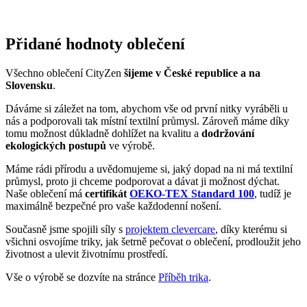
dochovaných na kamenech na jihozápadě města.
Městem protéká řeka Altaelva – jedna z nejlepších lososových
řek světa.
Za druhé světové války bylo město zcela vypálené Němci.
Zůstala zde jen malá část obyvatelstva, která zde přežívala ve
vykopaných dírách v zemi.
Pokud město navštíví triko CityZen, pošlete nám fotku
na:
kolemsveta@cityzenwear.cz