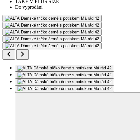
TAKÉ V PLUS SIZE
Do vyprodání
Modelka měří 175 cm a má na sobě velikost 38.
Přidat do mého seznamu
Odebrat z mého seznamu