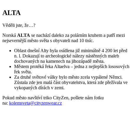
Parametry
Kód
000-ALT-POT-0037/42
produktu
EAN
000-ALT-POT-0037/42
Pohlaví
Žena
Velikost
42
Barva
Černá
Střih
Volný | Bez kapsičky
Výstřih
Do U
Rukáv
Krátký