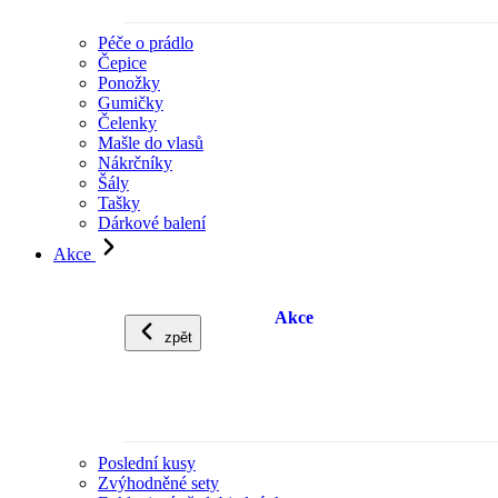
Péče o prádlo
Čepice
Ponožky
Gumičky
Čelenky
Mašle do vlasů
Nákrčníky
Šály
Tašky
Dárkové balení
Akce
Akce
zpět
Poslední kusy
Zvýhodněné sety