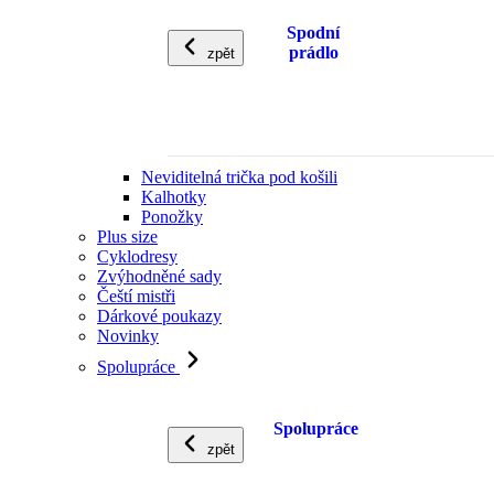
Spodní
prádlo
zpět
Neviditelná trička pod košili
Kalhotky
Ponožky
Plus size
Cyklodresy
Zvýhodněné sady
Čeští mistři
Dárkové poukazy
Novinky
Spolupráce
Spolupráce
zpět