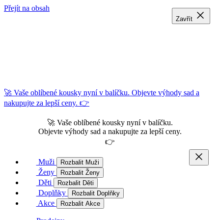
Přejít na obsah
Zavřít
Zavřít
Zavřít
🚀 Vaše oblíbené kousky nyní v balíčku. Objevte výhody sad a
nakupujte za lepší ceny. 👉
🚀 Vaše oblíbené kousky nyní v balíčku.
Objevte výhody sad a nakupujte za lepší ceny.
👉
Muži
Rozbalit Muži
Ženy
Rozbalit Ženy
Děti
Rozbalit Děti
Doplňky
Rozbalit Doplňky
Akce
Rozbalit Akce