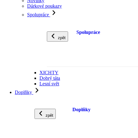
Novinky
Dárkové poukazy
Spolupráce
Spolupráce
zpět
XICHTY
Dobrý táta
Lesní svět
Doplňky
Doplňky
zpět