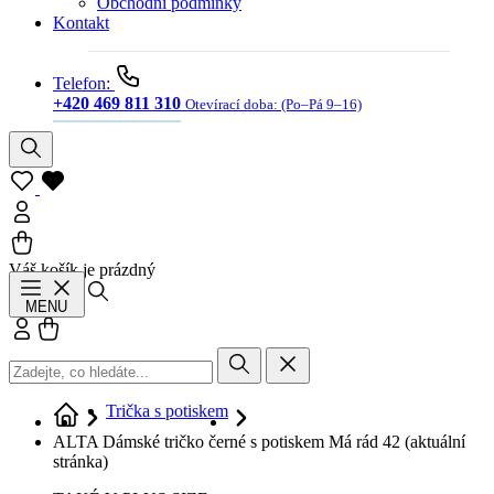
Obchodní podmínky
Kontakt
Telefon:
+420 469 811 310
Otevírací doba:
(Po–Pá 9–16)
Váš košík je prázdný
Hledat
MENU
Přihlásit se
Košík
Trička s potiskem
ALTA Dámské tričko černé s potiskem Má rád 42
(aktuální
stránka)