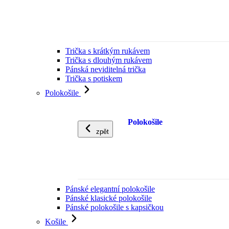
Trička s krátkým rukávem
Trička s dlouhým rukávem
Pánská neviditelná trička
Trička s potiskem
Polokošile
Polokošile
zpět
Pánské elegantní polokošile
Pánské klasické polokošile
Pánské polokošile s kapsičkou
Košile