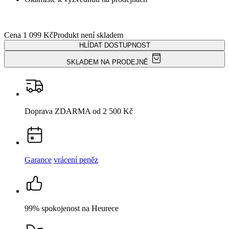
Detail produktu
ALTA
Dámské tričko černé s potiskem Má rád 42
Cena
1 099 Kč
HLÍDAT DOSTUPNOST
Není vidět pot a odolá špíně
Unikátní a chytré vlastnosti, díky kterým je naše oblečení jedinečné
na trhu, zajišťuje technologie CityZen®.
Vnější strana
odolá tekutinám a špíně
, vše z ní ihned sklepete nebo
jemně setřete.
Vnitřní strana absorbuje vlhkost a rozvádí ji do větší plochy než
běžná textilie, aby látka nestudila a pot se rychleji odpařil.