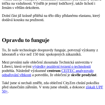
ekologických postupů
ve výrobě.
Máme rádi přírodu a uvědomujeme si, jaký dopad na ni má textilní
průmysl, proto ji chceme podporovat a dávat ji možnost dýchat.
Naše oblečení má
certifikát
OEKO-TEX Standard 100
, tudíž je
maximálně bezpečné pro vaše každodenní nošení.
Současně jsme spojili síly s
projektem clevercare
, díky kterému si
všichni osvojíme triky, jak šetrně pečovat o oblečení, prodloužit jeho
životnost a ulevit životnímu prostředí.
Vše o výrobě se dozvíte na stránce
Příběh trika
.
ALTA
Věděli jste, že…?
Norská
ALTA
se nachází daleko za polárním kruhem a patří mezi
nejsevernější město světa s obyvateli nad 10 tisíc.
Oblast dnešní Alty byla osídlena již minimálně 4 200 let před
n. l. Dokazují to archeologické nálezy nástěnných maleb