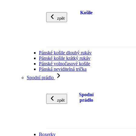
Košile
zpět
Pánské košile dlouhý rukáv
Pánské košile krátký rukáv
Pánské volnočasové košile
Pánská neviditelná trička
Spodní prádlo
Spodní
prádlo
zpět
Boxerky