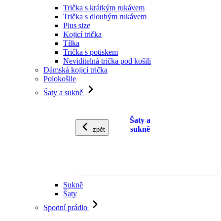
Trička s krátkým rukávem
Trička s dlouhým rukávem
Plus size
Kojicí trička
Tílka
Trička s potiskem
Neviditelná trička pod košili
Dámská kojicí trička
Polokošile
Šaty a sukně
Šaty a
sukně
zpět
Sukně
Šaty
Spodní prádlo