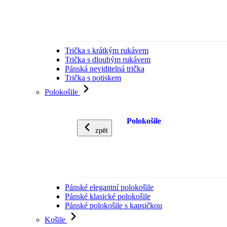
Trička s krátkým rukávem
Trička s dlouhým rukávem
Pánská neviditelná trička
Trička s potiskem
Polokošile
Polokošile
zpět
Pánské elegantní polokošile
Pánské klasické polokošile
Pánské polokošile s kapsičkou
Košile