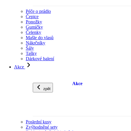
Péče o prádlo
Čepice
Ponožky
Gumičky
Čelenky
Mašle do vlasů
Nákrčníky
Šály
Tašky
Dárkové balení
Akce
Akce
zpět
Poslední kusy
Zvýhodněné sety