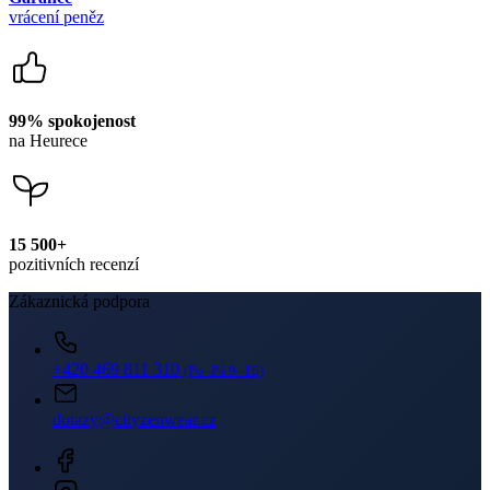
99% spokojenost
na Heurece
15 500+
pozitivních recenzí
Zákaznická podpora
+420 469 811 310
(Po–Pá 9–16)
dotazy@cityzenwear.cz