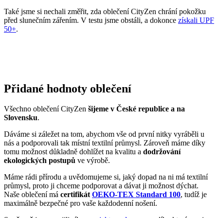
Přidané hodnoty oblečení
Všechno oblečení CityZen
šijeme v České republice a na
Slovensku
.
Dáváme si záležet na tom, abychom vše od první nitky vyráběli u
nás a podporovali tak místní textilní průmysl. Zároveň máme díky
tomu možnost důkladně dohlížet na kvalitu a
dodržování
ekologických postupů
ve výrobě.
Máme rádi přírodu a uvědomujeme si, jaký dopad na ni má textilní
průmysl, proto ji chceme podporovat a dávat ji možnost dýchat.
Naše oblečení má
certifikát
OEKO-TEX Standard 100
, tudíž je
maximálně bezpečné pro vaše každodenní nošení.
Současně jsme spojili síly s
projektem clevercare
, díky kterému si
všichni osvojíme triky, jak šetrně pečovat o oblečení, prodloužit jeho
životnost a ulevit životnímu prostředí.
Vše o výrobě se dozvíte na stránce
Příběh trika
.