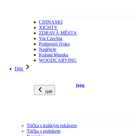
CHINASKI
XICHTY
ZDRAVÁ MĚSTA
Via Czechia
Podporuji česko
NadějeJe
Krásná Mamka
WOODCARVING
Děti
Děti
zpět
Trička s krátkým rukávem
Trička s potiskem