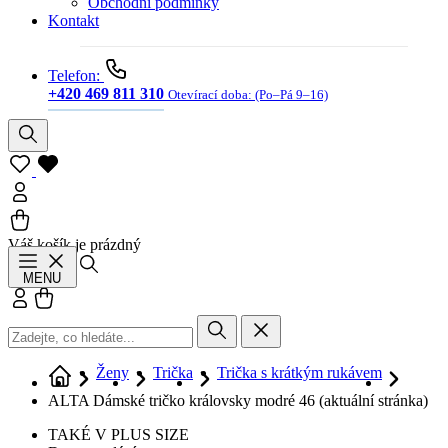
Obchodní podmínky
Kontakt
Telefon:
+420 469 811 310
Otevírací doba:
(Po–Pá 9–16)
Váš košík je prázdný
Hledat
MENU
Přihlásit se
Košík
Ženy
Trička
Trička s krátkým rukávem
ALTA Dámské tričko královsky modré 46
(aktuální stránka)
TAKÉ V PLUS SIZE