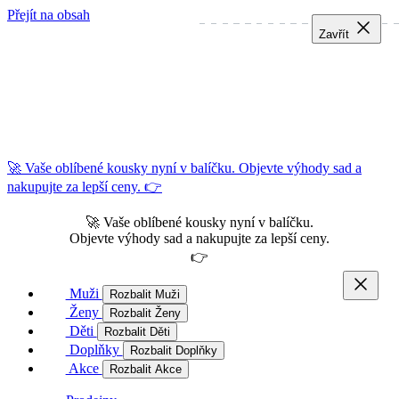
Přejít na obsah
Zavřít
Zavřít
Zavřít
🚀 Vaše oblíbené kousky nyní v balíčku. Objevte výhody sad a
nakupujte za lepší ceny. 👉
🚀 Vaše oblíbené kousky nyní v balíčku.
Objevte výhody sad a nakupujte za lepší ceny.
👉
Muži
Rozbalit Muži
Ženy
Rozbalit Ženy
Děti
Rozbalit Děti
Doplňky
Rozbalit Doplňky
Akce
Rozbalit Akce