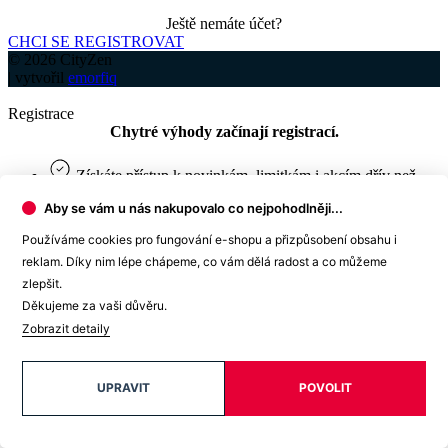
Exkluzivní nabídky jen pro členy.
Speciální akce.
Soutěže jen pro registrované zákazníky.
Nejlepší nabídky odesíláme do Vašeho e‑mailu jako
první.
Můžete být součástí naší cesty - podílejte se s námi na
nových produktech. ❤️
Osobní údaje
Aby se vám u nás nakupovalo co nejpohodlněji...
Jméno a příjmení
Používáme cookies pro fungování e-shopu a přizpůsobení obsahu i
E-mail
reklam. Díky nim lépe chápeme, co vám dělá radost a co můžeme
Heslo
zlepšit.
Děkujeme za vaši důvěru.
Telefon
Zobrazit detaily
Datum narození
Fakturační údaje
UPRAVIT
POVOLIT
Jméno a příjmení (název firmy)
Ulice a číslo popisné