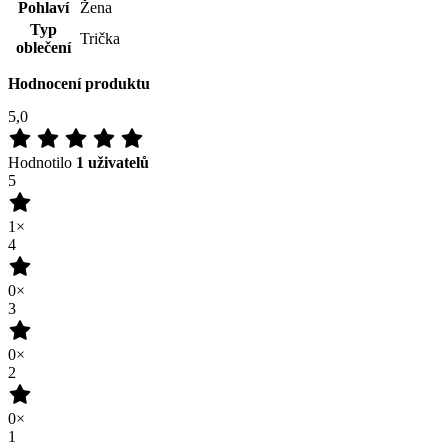
5,0
Hodnotilo
1 uživatelů
5
1×
4
0×
3
0×
2
0×
1
0×
100
%
Zákazníků doporučuje
Přidat hodnocení