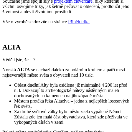
ALTA
Věděli jste, že…?
Norská
ALTA
se nachází daleko za polárním kruhem a patří mezi
nejsevernější město světa s obyvateli nad 10 tisíc.
Oblast dnešní Alty byla osídlena již minimálně 4 200 let před
n. l. Dokazují to archeologické nálezy nástěnných maleb
dochovaných na kamenech na jihozápadě města.
Městem protéká řeka Altaelva – jedna z nejlepších lososových
řek světa.
Za druhé světové války bylo město zcela vypálené Němci.
Zůstala zde jen malá část obyvatelstva, která zde přežívala ve
vykopaných dírách v zemi.
Pokud město navštíví triko CityZen, pošlete nám fotku
na:
kolemsveta@cityzenwear.cz