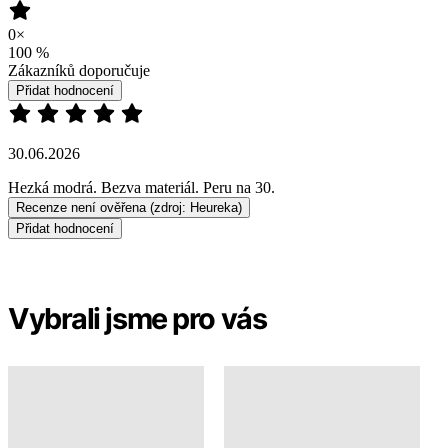
30.06.2026
Hezká modrá. Bezva materiál. Peru na 30.
Recenze není ověřena
(zdroj: Heureka)
Přidat hodnocení
Vybrali jsme pro vás