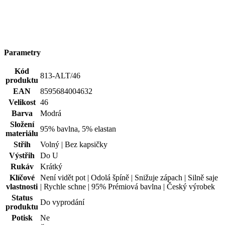
Kód
813-ALT/46
produktu
EAN
8595684004632
Velikost
46
Barva
Modrá
Složení
95% bavlna, 5% elastan
materiálu
Střih
Volný | Bez kapsičky
Výstřih
Do U
Rukáv
Krátký
Klíčové
Není vidět pot | Odolá špíně | Snižuje zápach | Silně saje
vlastnosti
| Rychle schne | 95% Prémiová bavlna | Český výrobek
Status
Do vyprodání
produktu
Potisk
Ne
Pohlaví
Žena
Typ
Trička
oblečení
Hodnocení produktu