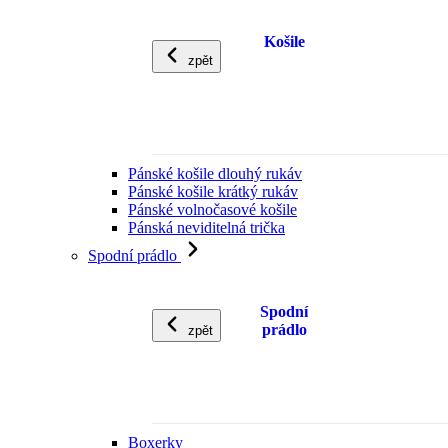
Košile
zpět
Pánské košile dlouhý rukáv
Pánské košile krátký rukáv
Pánské volnočasové košile
Pánská neviditelná trička
Spodní prádlo
Spodní
prádlo
zpět
Boxerky