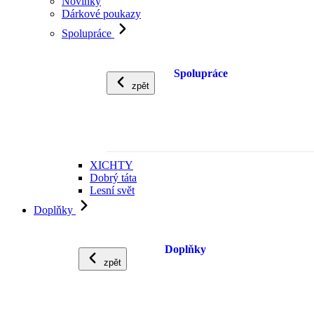
Novinky
Dárkové poukazy
Spolupráce
Spolupráce
zpět
XICHTY
Dobrý táta
Lesní svět
Doplňky
Doplňky
zpět