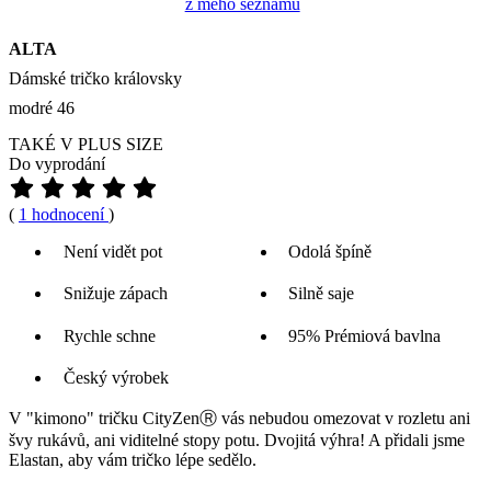
z mého seznamu
ALTA
Dámské tričko královsky
modré 46
TAKÉ V PLUS SIZE
Do vyprodání
(
1 hodnocení
)
Není vidět pot
Odolá špíně
Snižuje zápach
Silně saje
Rychle schne
95% Prémiová bavlna
Český výrobek
V "kimono" tričku CityZenⓇ vás nebudou omezovat v rozletu ani
švy rukávů, ani viditelné stopy potu. Dvojitá výhra! A přidali jsme
Elastan, aby vám tričko lépe sedělo.