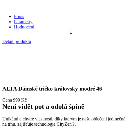
Popis
Parametry
Hodnocení
1
Detail produktu
ALTA
Dámské tričko královsky modré 46
Cena
999 Kč
Není vidět pot a odolá špíně
Unikátní a chytré vlastnosti, díky kterým je naše oblečení jedinečné
na trhu, zajišťuje technologie CityZen®.
Vnější strana
odolá tekutinám a špíně
, vše z ní ihned sklepete nebo
jemně setřete.
Vnitřní strana absorbuje vlhkost a rozvádí ji do větší plochy než
běžná textilie, aby látka nestudila a pot se rychleji odpařil.