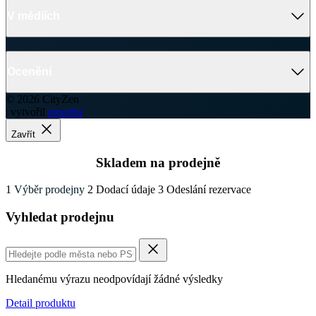
© 2026 CityZen
| vytvořil
emorfiq
Zavřít
Skladem na prodejně
1
Výběr prodejny
2
Dodací údaje
3
Odeslání rezervace
Vyhledat prodejnu
Hledanému výrazu neodpovídají žádné výsledky
Detail produktu
ALTA
Dámské tričko královsky modré 46
Cena
999 Kč