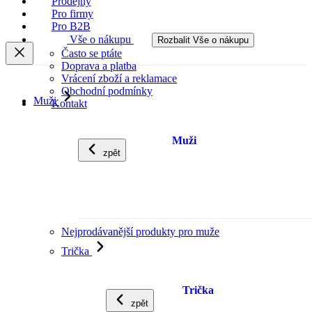
Prodejny
Pro firmy
Pro B2B
Vše o nákupu
Rozbalit Vše o nákupu
Často se ptáte
Doprava a platba
Vrácení zboží a reklamace
Obchodní podmínky
Muži
Kontakt
Muži
zpět
Nejprodávanější produkty pro muže
Trička
Trička
zpět