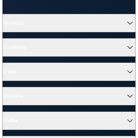
O nákupu
O nás
Doprava
Platba
V médiích
Ocenění