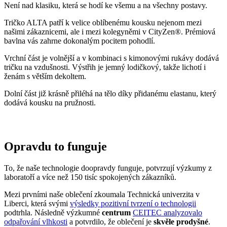
Vrchní část je volnější a v kombinaci s kimonovými rukávy dodává
tričku na vzdušnosti. Výstřih je jemný lodičkový, takže lichotí i
ženám s větším dekoltem.
Dolní část již krásně přiléhá na tělo díky přidanému elastanu, který
dodává kousku na pružnosti.
Opravdu to funguje
To, že naše technologie doopravdy funguje, potvrzují výzkumy z
laboratoří a více než 150 tisíc spokojených zákazníků.
Mezi prvními naše oblečení zkoumala Technická univerzita v
Liberci, která svými
výsledky pozitivní tvrzení o technologii
podtrhla. Následně výzkumné
centrum
CEITEC analyzovalo
odpařování vlhkosti
a potvrdilo, že oblečení je
skvěle prodyšné
.
Také jsme si nechali změřit, zda oblečení CityZen chrání pokožku
před slunečním zářením. V testu jsme obstáli, a dokonce
získali UPF
50+
.