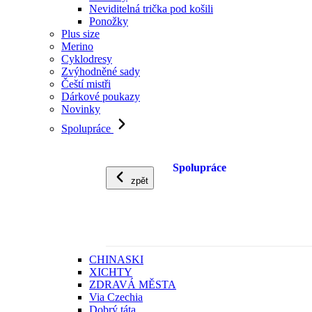
Neviditelná trička pod košili
Ponožky
Plus size
Merino
Cyklodresy
Zvýhodněné sady
Čeští mistři
Dárkové poukazy
Novinky
Spolupráce
Spolupráce
zpět
CHINASKI
XICHTY
ZDRAVÁ MĚSTA
Via Czechia
Dobrý táta