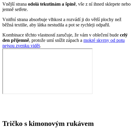
Kombinace těchto vlastností zaručuje, že vám v oblečení bude
celý
den příjemně
, protože umí snížit zápach a
mokré skvrny od potu
nejsou zvenku vidět
.
Tričko s kimonovým rukávem
Není nad klasiku, která se hodí ke všemu a na všechny postavy.
Tričko ALTA patří k velice oblíbenému kousku nejenom mezi
našimi zákaznicemi, ale i mezi kolegyněmi v CityZen®. Prémiová
bavlna vás zahrne dokonalým pocitem pohodlí.