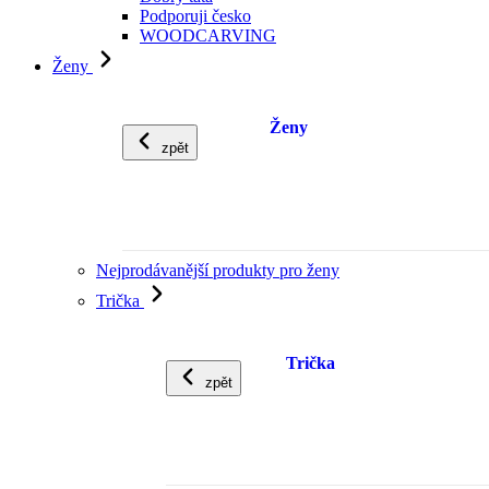
Podporuji česko
WOODCARVING
Ženy
Ženy
zpět
Nejprodávanější produkty pro ženy
Trička
Trička
zpět