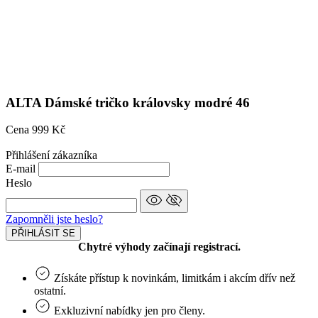
Přihlášení zákazníka
E-mail
Heslo
Zapomněli jste heslo?
PŘIHLÁSIT SE
Chytré výhody začínají registrací.
Získáte přístup k novinkám, limitkám i akcím dřív než
ostatní.
Exkluzivní nabídky jen pro členy.
Ještě nemáte účet?
CHCI SE REGISTROVAT
© 2026 CityZen
| vytvořil
emorfiq
Registrace
Chytré výhody začínají registrací.
Získáte přístup k novinkám, limitkám i akcím dřív než
ostatní.