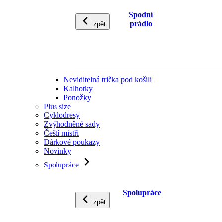
Spodní
prádlo
zpět
Neviditelná trička pod košili
Kalhotky
Ponožky
Plus size
Cyklodresy
Zvýhodněné sady
Čeští mistři
Dárkové poukazy
Novinky
Spolupráce
Spolupráce
zpět