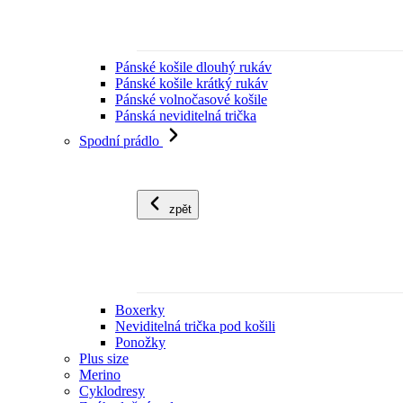
Pánské košile dlouhý rukáv
Pánské košile krátký rukáv
Pánské volnočasové košile
Pánská neviditelná trička
Spodní prádlo
zpět
Boxerky
Neviditelná trička pod košili
Ponožky
Plus size
Merino
Cyklodresy