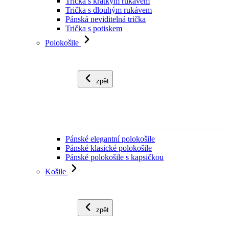
Trička s krátkým rukávem
Trička s dlouhým rukávem
Pánská neviditelná trička
Trička s potiskem
Polokošile
zpět
Pánské elegantní polokošile
Pánské klasické polokošile
Pánské polokošile s kapsičkou
Košile
zpět