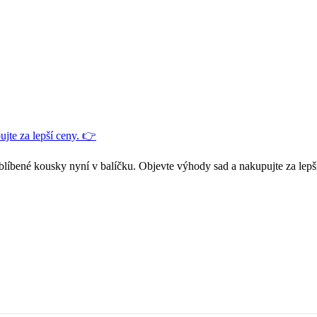
jte za lepší ceny. 👉
blíbené kousky nyní v balíčku. Objevte výhody sad a nakupujte za lepš