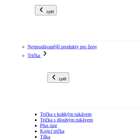
zpět
Nejprodávanější produkty pro ženy
Trička
zpět
Trička s krátkým rukávem
Trička s dlouhým rukávem
Plus size
Kojicí trička
Tílka