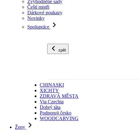
Zvýhodněné sady
Čeští mistři
Dárkové poukazy
Novinky
Spolupráce
zpět
CHINASKI
XICHTY
ZDRAVÁ MĚSTA
Via Czechia
Dobrý táta
Podporuji česko
WOODCARVING
Ženy