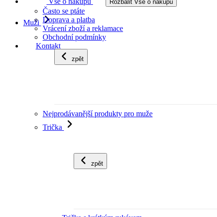
Vše o nákupu
Rozbalit Vše o nákupu
Často se ptáte
Doprava a platba
Muži
Vrácení zboží a reklamace
Obchodní podmínky
Kontakt
zpět
Nejprodávanější produkty pro muže
Trička
zpět