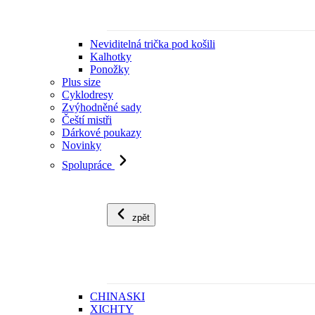
Neviditelná trička pod košili
Kalhotky
Ponožky
Plus size
Cyklodresy
Zvýhodněné sady
Čeští mistři
Dárkové poukazy
Novinky
Spolupráce
zpět
CHINASKI
XICHTY