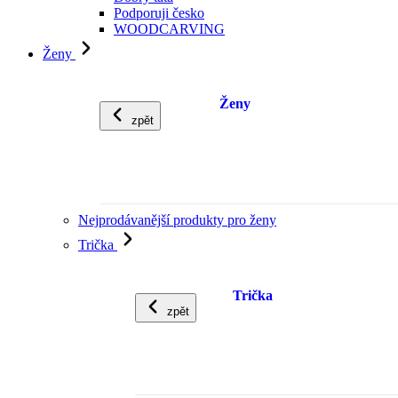
Podporuji česko
WOODCARVING
Ženy
Ženy
zpět
Nejprodávanější produkty pro ženy
Trička
Trička
zpět