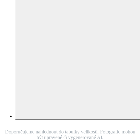
mého seznamu
BONDY
Pánské tričko
cihlové 6XL
Do vyprodání
(
2 hodnocení
)
Není vidět pot
Odolá špíně
Snižuje zápach
Silně saje
Rychle schne
100% Prémiová bavlna
Netradiční cihlová barva osvěží každý outfit. Svěží se budete cítit i
vy díky speciálním vlastnostem trička. Pot na něm totiž zvenku není
vidět. Výstřih do V opticky prodlužuje krk.
O produktu
Chcete jinou variantu?