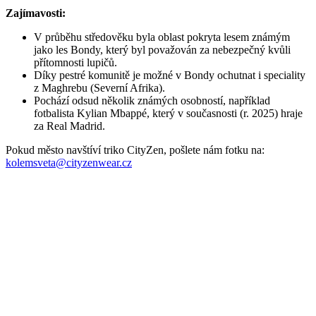
Parametry
Kód
532-BON/6XL
produktu
EAN
8595684005967
Velikost
6XL
Barva
Oranžová
Složení
100% bavlna
materiálu
Střih
Klasický / Regular | Bez kapsičky
Výstřih
Do V