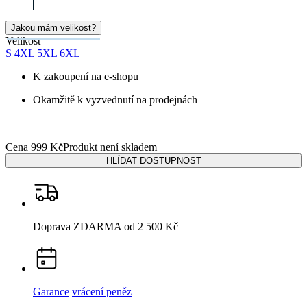
99% spokojenost
na Heurece
15 500+
pozitivních recenzí
Popis
Parametry
Hodnocení
2
Detail produktu
BONDY
Pánské tričko cihlové 6XL