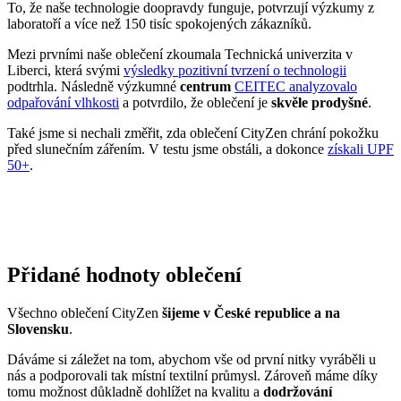
průmysl, proto ji chceme podporovat a dávat ji možnost dýchat.
Naše oblečení má
certifikát
OEKO-TEX Standard 100
, tudíž je
maximálně bezpečné pro vaše každodenní nošení.
Současně jsme spojili síly s
projektem clevercare
, díky kterému si
všichni osvojíme triky, jak šetrně pečovat o oblečení, prodloužit jeho
životnost a ulevit životnímu prostředí.
Vše o výrobě se dozvíte na stránce
Příběh trika
.
BONDY
Věděli jste, že...?
Bondy je město ve Francii, které se nachází přibližně 9 km
východně od centra Paříže a je součástí širší aglomerace Grand
Paris.
Zajímavosti: