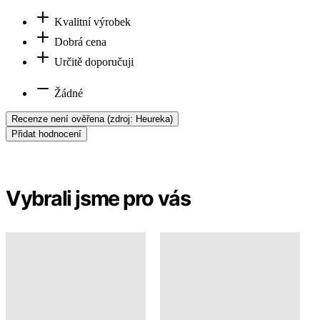
TAKÉ V PLUS SIZE
AGEN
AGEN
999 Kč
1 099 Kč
Doprava ZDARMA
od 2 500 Kč
Garance
vrácení peněz