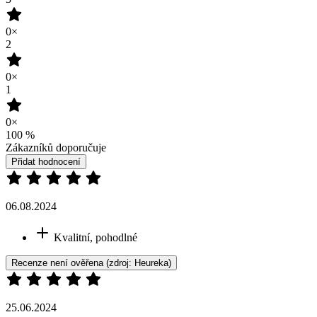
Dobrá cena
Určitě doporučuji
Žádné
Recenze není ověřena
(zdroj: Heureka)
Přidat hodnocení
Vybrali jsme pro vás