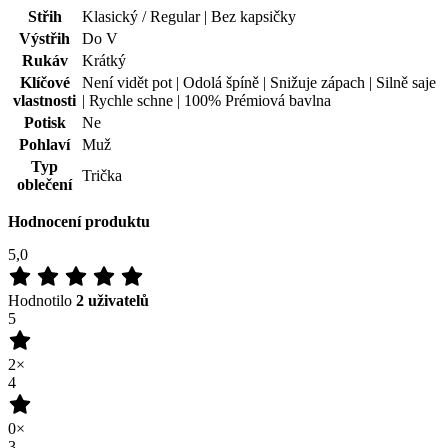
2
0×
1
0×
100
%
Zákazníků doporučuje
Přidat hodnocení
06.08.2024
Kvalitní, pohodlné
Recenze není ověřena
(zdroj: Heureka)
25.06.2024
Kvalitní výrobek