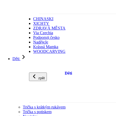
CHINASKI
XICHTY
ZDRAVÁ MĚSTA
Via Czechia
Podporuji česko
NadějeJe
Krásná Mamka
WOODCARVING
Děti
Děti
zpět
Trička s krátkým rukávem
Trička s potiskem