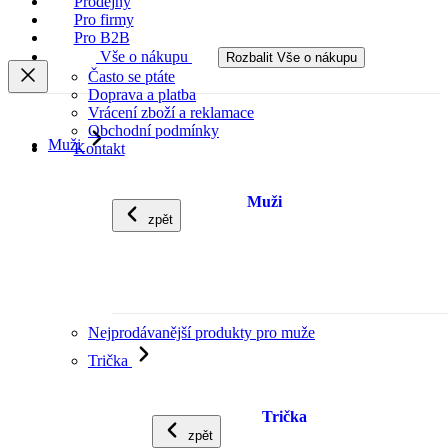
Prodejny
Pro firmy
Pro B2B
Vše o nákupu
Rozbalit Vše o nákupu
Často se ptáte
Doprava a platba
Vrácení zboží a reklamace
Obchodní podmínky
Muži
Kontakt
Muži
zpět
Nejprodávanější produkty pro muže
Trička
Trička
zpět