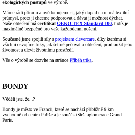
V průběhu středověku byla oblast pokryta lesem známým
jako les Bondy, který byl považován za nebezpečný kvůli
přítomnosti lupičů.
Díky pestré komunitě je možné v Bondy ochutnat i speciality
z Maghrebu (Severní Afrika).
Pochází odsud několik známých osobností, například
fotbalista Kylian Mbappé, který v současnosti (r. 2025) hraje
za Real Madrid.
Pokud město navštíví triko CityZen, pošlete nám fotku na:
kolemsveta@cityzenwear.cz