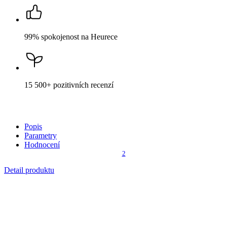
Cena
999 Kč
HLÍDAT DOSTUPNOST
Není vidět pot a odolá špíně
Unikátní a chytré vlastnosti, díky kterým je naše oblečení jedinečné
na trhu, zajišťuje technologie CityZen®.
Vnější strana
odolá tekutinám a špíně
, vše z ní ihned sklepete nebo
jemně setřete.
Vnitřní strana absorbuje vlhkost a rozvádí ji do větší plochy než
běžná textilie, aby látka nestudila a pot se rychleji odpařil.
Kombinace těchto vlastností zaručuje, že vám v oblečení bude
celý
den příjemně
, protože umí snížit zápach a
mokré skvrny od potu
nejsou zvenku vidět
.