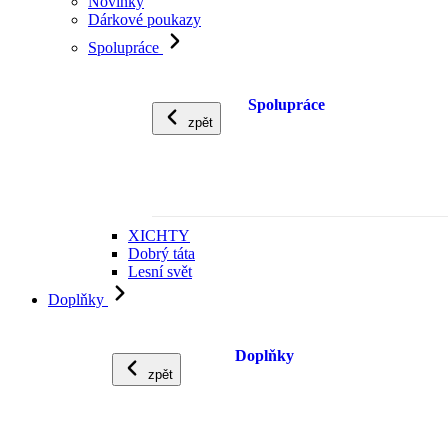
Novinky
Dárkové poukazy
Spolupráce
Spolupráce
zpět
XICHTY
Dobrý táta
Lesní svět
Doplňky
Doplňky
zpět