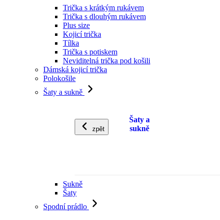
Trička s krátkým rukávem
Trička s dlouhým rukávem
Plus size
Kojicí trička
Tílka
Trička s potiskem
Neviditelná trička pod košili
Dámská kojicí trička
Polokošile
Šaty a sukně
Šaty a
sukně
zpět
Sukně
Šaty
Spodní prádlo