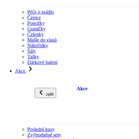
Péče o prádlo
Čepice
Ponožky
Gumičky
Čelenky
Mašle do vlasů
Nákrčníky
Šály
Tašky
Dárkové balení
Akce
Akce
zpět
Poslední kusy
Zvýhodněné sety