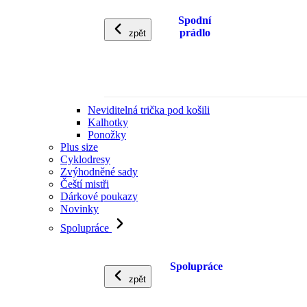
Spodní
prádlo
zpět
Neviditelná trička pod košili
Kalhotky
Ponožky
Plus size
Cyklodresy
Zvýhodněné sady
Čeští mistři
Dárkové poukazy
Novinky
Spolupráce
Spolupráce
zpět