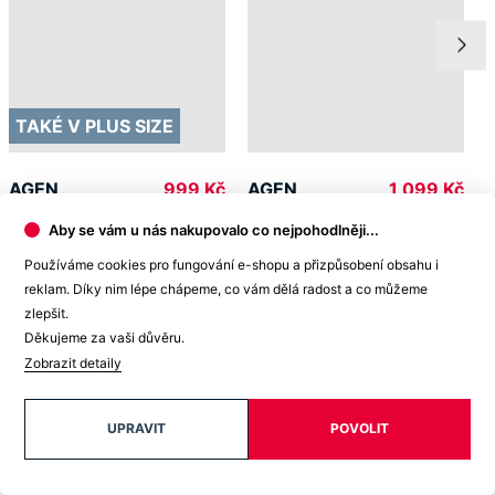
99% spokojenost
na Heurece
15 500+
pozitivních recenzí
Zákaznická podpora
Aby se vám u nás nakupovalo co nejpohodlněji...
Používáme cookies pro fungování e-shopu a přizpůsobení obsahu i
+420 469 811 310
(Po–Pá 9–16)
reklam. Díky nim lépe chápeme, co vám dělá radost a co můžeme
zlepšit.
dotazy@cityzenwear.cz
Děkujeme za vaši důvěru.
Zobrazit detaily
UPRAVIT
POVOLIT