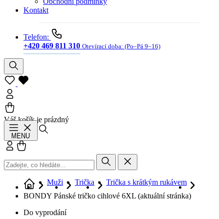
Obchodní podmínky
Kontakt
Telefon:
+420 469 811 310
Otevírací doba:
(Po–Pá 9–16)
Váš košík je prázdný
Hledat
MENU
Přihlásit se
Košík
Muži
Trička
Trička s krátkým rukávem
BONDY Pánské tričko cihlové 6XL
(aktuální stránka)
Do vyprodání