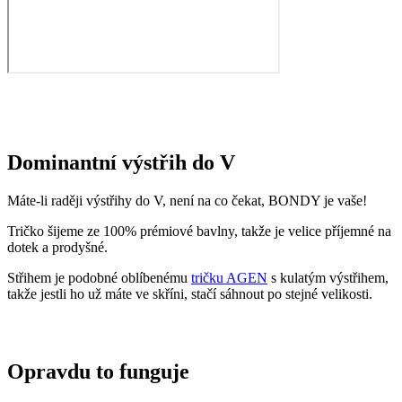
Mezi prvními naše oblečení zkoumala Technická univerzita v
Liberci, která svými
výsledky pozitivní tvrzení o technologii
podtrhla. Následně výzkumné
centrum
CEITEC analyzovalo
odpařování vlhkosti
a potvrdilo, že oblečení je
skvěle prodyšné
.
Také jsme si nechali změřit, zda oblečení CityZen chrání pokožku
před slunečním zářením. V testu jsme obstáli, a dokonce
získali UPF
50+
.
Přidané hodnoty oblečení
Všechno oblečení CityZen
šijeme v České republice a na
Slovensku
.
Dáváme si záležet na tom, abychom vše od první nitky vyráběli u
nás a podporovali tak místní textilní průmysl. Zároveň máme díky
tomu možnost důkladně dohlížet na kvalitu a
dodržování
ekologických postupů
ve výrobě.
Máme rádi přírodu a uvědomujeme si, jaký dopad na ni má textilní