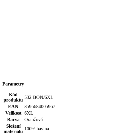
Rukáv
Krátký
Klíčové
Není vidět pot | Odolá špíně | Snižuje zápach | Silně saje
vlastnosti
| Rychle schne | 100% Prémiová bavlna
Potisk
Ne
Pohlaví
Muž
Typ
Trička
oblečení
Hodnocení produktu
5,0
Hodnotilo
2 uživatelů
5
2×
4
0×
3
0×