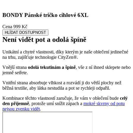
Dominantní výstřih do V
Máte-li raději výstřihy do V, není na co čekat, BONDY je vaše!
Tričko šijeme ze 100% prémiové bavlny, takže je velice příjemné na
dotek a prodyšné.
Střihem je podobné oblíbenému
tričku AGEN
s kulatým výstřihem,
takže jestli ho už máte ve skříni, stačí sáhnout po stejné velikosti.
Opravdu to funguje
To, že naše technologie doopravdy funguje, potvrzují výzkumy z
laboratoří a více než 150 tisíc spokojených zákazníků.