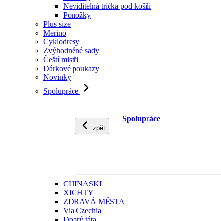
Neviditelná trička pod košili
Ponožky
Plus size
Merino
Cyklodresy
Zvýhodněné sady
Čeští mistři
Dárkové poukazy
Novinky
Spolupráce
Spolupráce
zpět
CHINASKI
XICHTY
ZDRAVÁ MĚSTA
Via Czechia
Dobrý táta