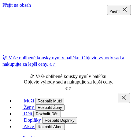
Přejít na obsah
Zavřít
Zavřít
Zavřít
🚀 Vaše oblíbené kousky nyní v balíčku. Objevte výhody sad a
nakupujte za lepší ceny. 👉
🚀 Vaše oblíbené kousky nyní v balíčku.
Objevte výhody sad a nakupujte za lepší ceny.
👉
Muži
Rozbalit Muži
Ženy
Rozbalit Ženy
Děti
Rozbalit Děti
Doplňky
Rozbalit Doplňky
Akce
Rozbalit Akce