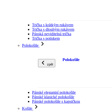
Trička s krátkým rukávem
Trička s dlouhým rukávem
Pánská neviditelná trička
Trička s potiskem
Polokošile
Polokošile
zpět
Pánské elegantní polokošile
Pánské klasické polokošile
Pánské polokošile s kapsičkou
Košile