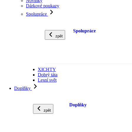
Novinky
Dárkové poukazy
Spolupráce
Spolupráce
zpět
XICHTY
Dobrý táta
Lesní svět
Doplňky
Doplňky
zpět