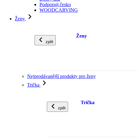
Podporuji česko
WOODCARVING
Ženy
Ženy
zpět
Nejprodávanější produkty pro ženy
Trička
Trička
zpět