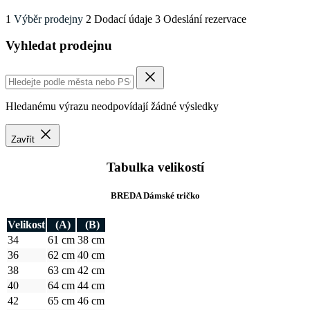
1
Výběr prodejny
2
Dodací údaje
3
Odeslání rezervace
Vyhledat prodejnu
Hledanému výrazu neodpovídají žádné výsledky
Zavřít
Tabulka velikostí
BREDA Dámské tričko
Velikost
(A)
(B)
34
61 cm
38 cm
36
62 cm
40 cm
38
63 cm
42 cm
40
64 cm
44 cm
42
65 cm
46 cm