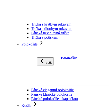
Trička s krátkým rukávem
Trička s dlouhým rukávem
Pánská neviditelná trička
Trička s potiskem
Polokošile
Polokošile
zpět
Pánské elegantní polokošile
Pánské klasické polokošile
Pánské polokošile s kapsičkou
Košile