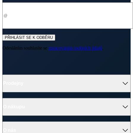
Váš e-mail
PŘIHLÁSIT SE K ODBĚRU
Odesláním souhlasíte se
zpracováním osobních údajů
.
Prodejny
O nákupu
O nás