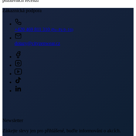
pozitivních recenzí
Zákaznická podpora
+420 469 811 310
(Po–Pá 9–16)
dotazy@cityzenwear.cz
Newsletter
Získejte slevy jen pro přihlášené, buďte informováni o akcích.