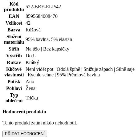
Kód
522-BRE-ELP/42
produktu
EAN
8595684008470
Velikost
42
Barva
Růžová
Složení
95% bavlna, 5% elastan
materiálu
Střih
Na tělo | Bez kapsičky
Výstřih
Do U
Rukáv
Krátký
Klíčové
Není vidět pot | Odolá špíně | Snižuje zápach | Silně saje
vlastnosti
| Rychle schne | 95% Prémiová bavlna
Potisk
Ano
Pohlaví
Žena
Typ
Trička
oblečení
Hodnocení produktu
Tento produkt zatím nikdo nehodnotil.
PŘIDAT HODNOCENÍ