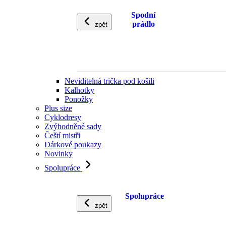
Spodní
prádlo
zpět
Neviditelná trička pod košili
Kalhotky
Ponožky
Plus size
Cyklodresy
Zvýhodněné sady
Čeští mistři
Dárkové poukazy
Novinky
Spolupráce
Spolupráce
zpět