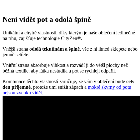
Není vidět pot a odolá špíně
Unikátní a chytré vlastnosti, díky kterým je naše oblečení jedinečné
na trhu, zajišťuje technologie CityZen®.
Vnější strana
odolá tekutinám a špíně
, vše z ní ihned sklepete nebo
jemně setřete.
Vnitřní strana absorbuje vlhkost a rozvádí ji do větší plochy než
běžná textilie, aby látka nestudila a pot se rychleji odpařil.
Kombinace těchto vlastností zaručuje, že vám v oblečení bude
celý
den příjemně
, protože umí snížit zápach a
mokré skvrny od potu
nejsou zvenku vidět
.