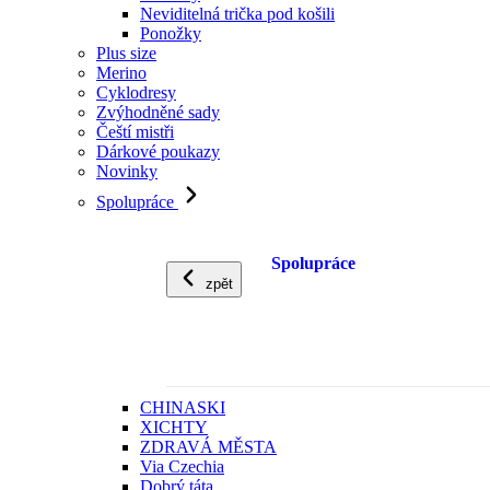
Neviditelná trička pod košili
Ponožky
Plus size
Merino
Cyklodresy
Zvýhodněné sady
Čeští mistři
Dárkové poukazy
Novinky
Spolupráce
Spolupráce
zpět
CHINASKI
XICHTY
ZDRAVÁ MĚSTA
Via Czechia
Dobrý táta