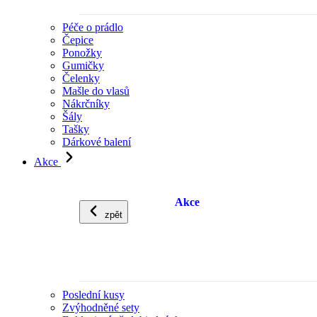
Péče o prádlo
Čepice
Ponožky
Gumičky
Čelenky
Mašle do vlasů
Nákrčníky
Šály
Tašky
Dárkové balení
Akce
Akce
zpět
Poslední kusy
Zvýhodněné sety