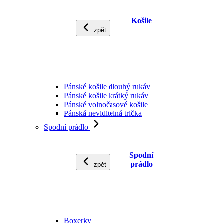
Košile
zpět
Pánské košile dlouhý rukáv
Pánské košile krátký rukáv
Pánské volnočasové košile
Pánská neviditelná trička
Spodní prádlo
Spodní
prádlo
zpět
Boxerky