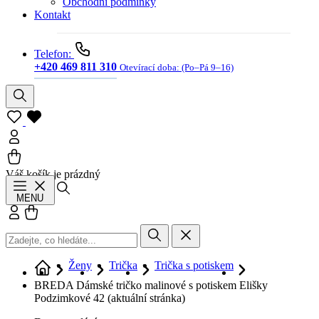
Obchodní podmínky
Kontakt
Telefon:
+420 469 811 310
Otevírací doba:
(Po–Pá 9–16)
Váš košík je prázdný
Hledat
MENU
Přihlásit se
Košík
Ženy
Trička
Trička s potiskem
BREDA Dámské tričko malinové s potiskem Elišky
Podzimkové 42
(aktuální stránka)