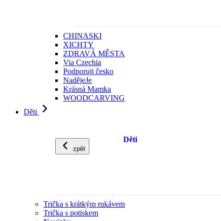
CHINASKI
XICHTY
ZDRAVÁ MĚSTA
Via Czechia
Podporuji česko
NadějeJe
Krásná Mamka
WOODCARVING
Děti
Děti
zpět
Trička s krátkým rukávem
Trička s potiskem