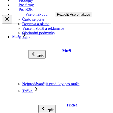
Prodejny
Pro firmy
Pro B2B
Vše o nákupu
Rozbalit Vše o nákupu
Často se ptáte
Doprava a platba
Vrácení zboží a reklamace
Obchodní podmínky
Muži
Kontakt
Muži
zpět
Nejprodávanější produkty pro muže
Trička
Trička
zpět