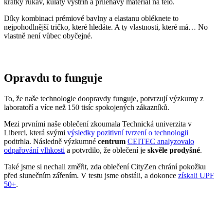
krátký rukáv, kulatý výstřih a přiléhavý materiál na tělo.
Díky kombinaci prémiové bavlny a elastanu obléknete to
nejpohodlnější tričko, které hledáte. A ty vlastnosti, které má… No
vlastně není vůbec obyčejné.
Opravdu to funguje
To, že naše technologie doopravdy funguje, potvrzují výzkumy z
laboratoří a více než 150 tisíc spokojených zákazníků.
Mezi prvními naše oblečení zkoumala Technická univerzita v
Liberci, která svými
výsledky pozitivní tvrzení o technologii
podtrhla. Následně výzkumné
centrum
CEITEC analyzovalo
odpařování vlhkosti
a potvrdilo, že oblečení je
skvěle prodyšné
.
Také jsme si nechali změřit, zda oblečení CityZen chrání pokožku
před slunečním zářením. V testu jsme obstáli, a dokonce
získali UPF
50+
.