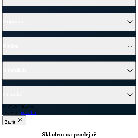
Doprava
Platba
V médiích
Ocenění
© 2026 CityZen
| vytvořil
emorfiq
Zavřít
Skladem na prodejně