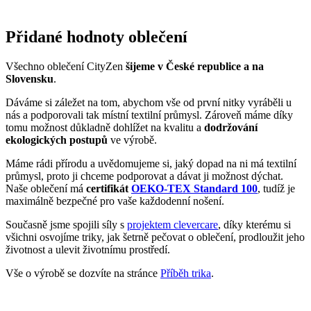
Přidané hodnoty oblečení
Všechno oblečení CityZen
šijeme v České republice a na
Slovensku
.
Dáváme si záležet na tom, abychom vše od první nitky vyráběli u
nás a podporovali tak místní textilní průmysl. Zároveň máme díky
tomu možnost důkladně dohlížet na kvalitu a
dodržování
ekologických postupů
ve výrobě.
Máme rádi přírodu a uvědomujeme si, jaký dopad na ni má textilní
průmysl, proto ji chceme podporovat a dávat ji možnost dýchat.
Naše oblečení má
certifikát
OEKO-TEX Standard 100
, tudíž je
maximálně bezpečné pro vaše každodenní nošení.
Současně jsme spojili síly s
projektem clevercare
, díky kterému si
všichni osvojíme triky, jak šetrně pečovat o oblečení, prodloužit jeho
životnost a ulevit životnímu prostředí.
Vše o výrobě se dozvíte na stránce
Příběh trika
.