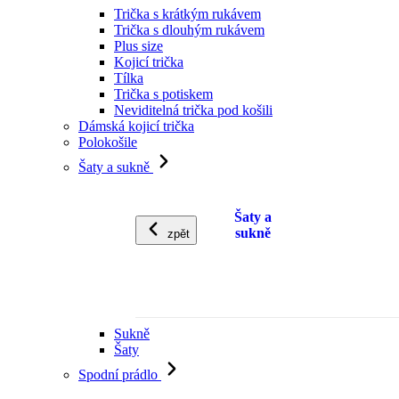
Trička s krátkým rukávem
Trička s dlouhým rukávem
Plus size
Kojicí trička
Tílka
Trička s potiskem
Neviditelná trička pod košili
Dámská kojicí trička
Polokošile
Šaty a sukně
Šaty a
sukně
zpět
Sukně
Šaty
Spodní prádlo