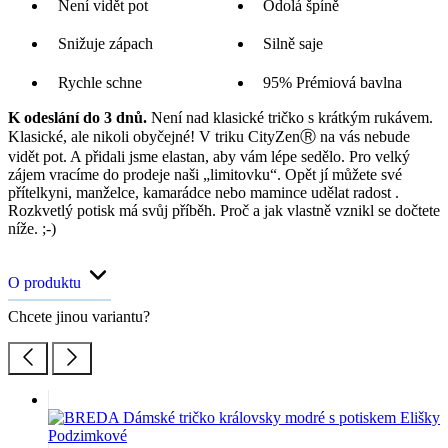
Není vidět pot
Odolá špíně
Snižuje zápach
Silně saje
Rychle schne
95% Prémiová bavlna
K odeslání do 3 dnů.
Není nad klasické tričko s krátkým rukávem.
Klasické, ale nikoli obyčejné! V triku CityZenⓇ na vás nebude
vidět pot. A přidali jsme elastan, aby vám lépe sedělo. Pro velký
zájem vracíme do prodeje naši „limitovku“. Opět jí můžete své
přítelkyni, manželce, kamarádce nebo mamince udělat radost .
Rozkvetlý potisk má svůj příběh. Proč a jak vlastně vznikl se dočtete
níže. ;-)
O produktu
Chcete jinou variantu?