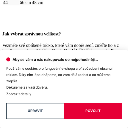
44
66 cm
48 cm
Jak vybrat správnou velikost?
Vezměte své oblíbené tričko, které vám dobře sedí, změřte ho a z
tabulky vyberte nejbližší velikost.
Nejdůležitější je rozměr B
.
Aby se vám u nás nakupovalo co nejpohodlněji...
Počítejte i s tím, že přirozenou vlastností textilních materiálů je
srážlivost. Bavlněné úplety se mohou srazit až okolo 5 %, což je
Používáme cookies pro fungování e-shopu a přizpůsobení obsahu i
textilním standardem pro pletené zboží.
reklam. Díky nim lépe chápeme, co vám dělá radost a co můžeme
A protože je každý kousek našeho oblečení originál, může se
zlepšit.
výsledný rozměr o +/- 2 cm lišit.
Děkujeme za vaši důvěru.
Zobrazit detaily
Potřebujete s výběrem velikosti nebo střihu poradit?
Obraťte se
na naše děvčata na
zákaznické lince
. Rády vám pomohou.
Detail produktu
UPRAVIT
POVOLIT
BREDA
Dámské tričko malinové s potiskem Elišky