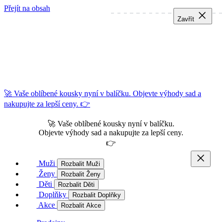
Přejít na obsah
Zavřít
Zavřít
Zavřít
🚀 Vaše oblíbené kousky nyní v balíčku. Objevte výhody sad a
nakupujte za lepší ceny. 👉
🚀 Vaše oblíbené kousky nyní v balíčku.
Objevte výhody sad a nakupujte za lepší ceny.
👉
Muži
Rozbalit Muži
Ženy
Rozbalit Ženy
Děti
Rozbalit Děti
Doplňky
Rozbalit Doplňky
Akce
Rozbalit Akce