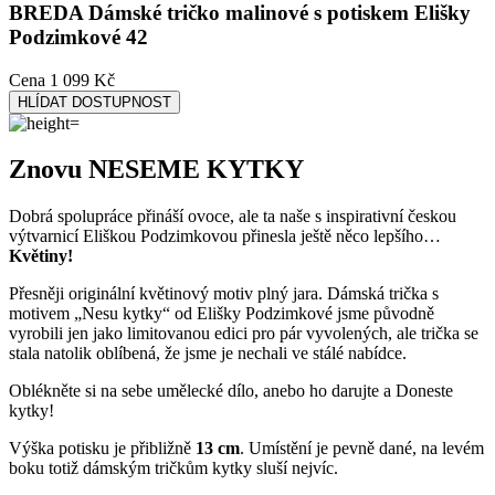
BREDA
Dámské tričko malinové s potiskem Elišky
Podzimkové 42
Cena
1 099 Kč
HLÍDAT DOSTUPNOST
Znovu NESEME KYTKY
Dobrá spolupráce přináší ovoce, ale ta naše s inspirativní českou
výtvarnicí Eliškou Podzimkovou přinesla ještě něco lepšího…
Květiny!
Přesněji originální květinový motiv plný jara. Dámská trička s
motivem „Nesu kytky“ od Elišky Podzimkové jsme původně
vyrobili jen jako limitovanou edici pro pár vyvolených, ale trička se
stala natolik oblíbená, že jsme je nechali ve stálé nabídce.
Oblékněte si na sebe umělecké dílo, anebo ho darujte a Doneste
kytky!
Výška potisku je přibližně
13 cm
. Umístění je pevně dané, na levém
boku totiž dámským tričkům kytky sluší nejvíc.