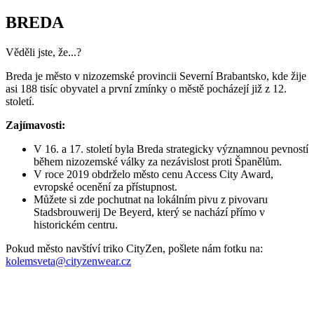
BREDA
Věděli jste, že...?
Breda je město v nizozemské provincii Severní Brabantsko, kde žije
asi 188 tisíc obyvatel a první zmínky o městě pocházejí již z 12.
století.
Zajímavosti:
V 16. a 17. století byla Breda strategicky významnou pevností
během nizozemské války za nezávislost proti Španělům.
V roce 2019 obdrželo město cenu Access City Award,
evropské ocenění za přístupnost.
Můžete si zde pochutnat na lokálním pivu z pivovaru
Stadsbrouwerij De Beyerd, který se nachází přímo v
historickém centru.
Pokud město navštíví triko CityZen, pošlete nám fotku na:
kolemsveta@cityzenwear.cz