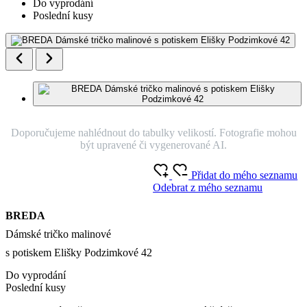
Do vyprodání
Poslední kusy
Doporučujeme nahlédnout do tabulky velikostí. Fotografie mohou
být upravené či vygenerované AI.
Přidat do mého seznamu
Odebrat z mého seznamu
BREDA
Dámské tričko malinové
s potiskem Elišky Podzimkové 42
Do vyprodání
Poslední kusy