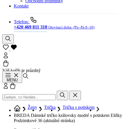
Obchodní podmínky
Kontakt
Telefon:
+420 469 811 310
Otevírací doba:
(Po–Pá 9–16)
Váš košík je prázdný
Hledat
MENU
Přihlásit se
Košík
Ženy
Trička
Trička s potiskem
BREDA Dámské tričko královsky modré s potiskem Elišky
Podzimkové 36
(aktuální stránka)