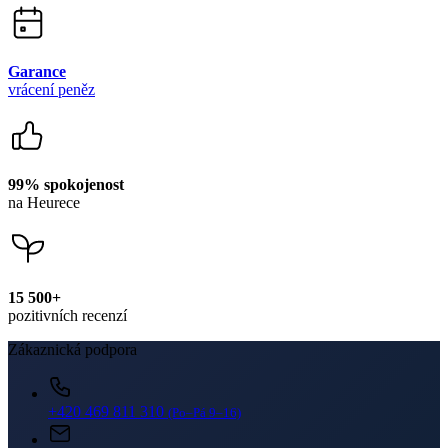
Garance
vrácení peněz
99% spokojenost
na Heurece
15 500+
pozitivních recenzí
Zákaznická podpora
+420 469 811 310
(Po–Pá 9–16)