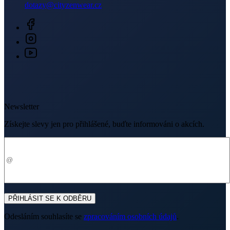
dotazy@cityzenwear.cz
Newsletter
Získejte slevy jen pro přihlášené, buďte informováni o akcích.
Váš e-mail
PŘIHLÁSIT SE K ODBĚRU
Odesláním souhlasíte se
zpracováním osobních údajů
.