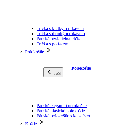
Trička s krátkým rukávem
Trička s dlouhým rukávem
Pánská neviditelná trička
Trička s potiskem
Polokošile
Polokošile
zpět
Pánské elegantní polokošile
Pánské klasické polokošile
Pánské polokošile s kapsičkou
Košile