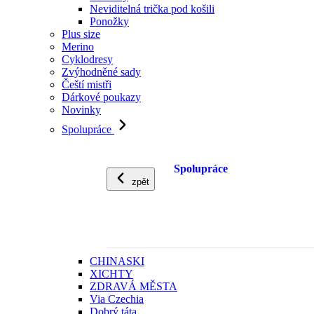
Neviditelná trička pod košili
Ponožky
Plus size
Merino
Cyklodresy
Zvýhodněné sady
Čeští mistři
Dárkové poukazy
Novinky
Spolupráce
Spolupráce
zpět
CHINASKI
XICHTY
ZDRAVÁ MĚSTA
Via Czechia
Dobrý táta