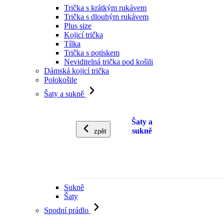
Trička s krátkým rukávem
Trička s dlouhým rukávem
Plus size
Kojicí trička
Tílka
Trička s potiskem
Neviditelná trička pod košili
Dámská kojicí trička
Polokošile
Šaty a sukně
Šaty a
sukně
zpět
Sukně
Šaty
Spodní prádlo