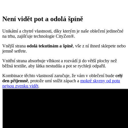
Není vidět pot a odolá špíně
Unikátní a chytré vlastnosti, díky kterým je naše oblečení jedinečné
na trhu, zajišťuje technologie CityZen®.
Vnější strana
odolá tekutinám a špíně
, vše z ní ihned sklepete nebo
jemně setřete.
Vnitřní strana absorbuje vlhkost a rozvádí ji do větší plochy než
běžná textilie, aby látka nestudila a pot se rychleji odpařil.
Kombinace těchto vlastností zaručuje, že vám v oblečení bude
celý
den příjemně
, protože umí snížit zápach a
mokré skvrny od potu
nejsou zvenku vidět
.