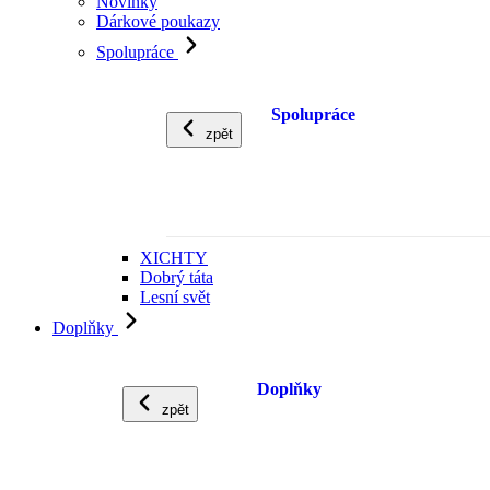
Novinky
Dárkové poukazy
Spolupráce
Spolupráce
zpět
XICHTY
Dobrý táta
Lesní svět
Doplňky
Doplňky
zpět