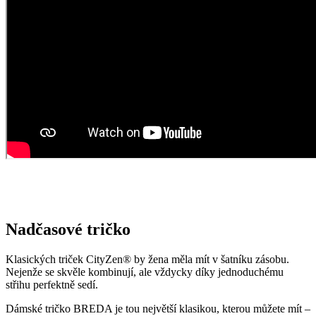
Nadčasové tričko
Klasických triček CityZen® by žena měla mít v šatníku zásobu.
Nejenže se skvěle kombinují, ale vždycky díky jednoduchému
střihu perfektně sedí.
Dámské tričko BREDA je tou největší klasikou, kterou můžete mít –