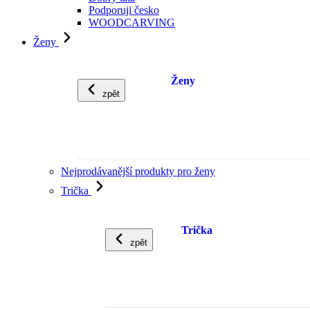
Podporuji česko
WOODCARVING
Ženy
Ženy
zpět
Nejprodávanější produkty pro ženy
Trička
Trička
zpět