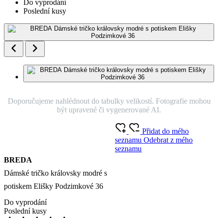
Do vyprodání
Poslední kusy
Doporučujeme nahlédnout do tabulky velikostí. Fotografie mohou
být upravené či vygenerované AI.
Přidat do mého
seznamu
Odebrat z mého
seznamu
BREDA
Dámské tričko královsky modré s
potiskem Elišky Podzimkové 36
Do vyprodání
Poslední kusy