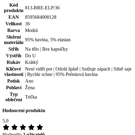
Kód
813-BRE-ELP/36
produktu
EAN
8595684008128
Velikost
36
Barva
Modrá
Složení
95% bavlna, 5% elastan
materiálu
Střih
Na tělo | Bez kapsičky
Výstřih
Do U
Rukáv
Krátký
Klíčové
Není vidět pot | Odolá špíně | Snižuje zápach | Silně saje
vlastnosti
| Rychle schne | 95% Prémiová bavlna
Potisk
Ano
Pohlaví
Žena
Typ
Trička
oblečení
Hodnocení produktu
5,0
Hodnotilo
2 uživatelů