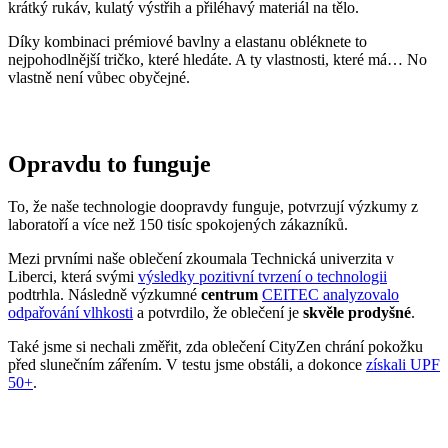
krátký rukáv, kulatý výstřih a přiléhavý materiál na tělo.
Díky kombinaci prémiové bavlny a elastanu obléknete to
nejpohodlnější tričko, které hledáte. A ty vlastnosti, které má… No
vlastně není vůbec obyčejné.
Opravdu to funguje
To, že naše technologie doopravdy funguje, potvrzují výzkumy z
laboratoří a více než 150 tisíc spokojených zákazníků.
Mezi prvními naše oblečení zkoumala Technická univerzita v
Liberci, která svými
výsledky pozitivní tvrzení o technologii
podtrhla. Následně výzkumné
centrum
CEITEC analyzovalo
odpařování vlhkosti
a potvrdilo, že oblečení je
skvěle prodyšné
.
Také jsme si nechali změřit, zda oblečení CityZen chrání pokožku
před slunečním zářením. V testu jsme obstáli, a dokonce
získali UPF
50+
.