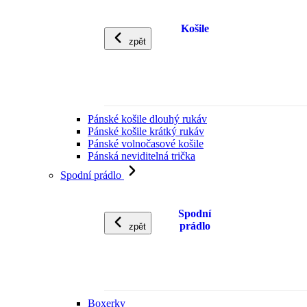
Košile
zpět
Pánské košile dlouhý rukáv
Pánské košile krátký rukáv
Pánské volnočasové košile
Pánská neviditelná trička
Spodní prádlo
Spodní
prádlo
zpět
Boxerky