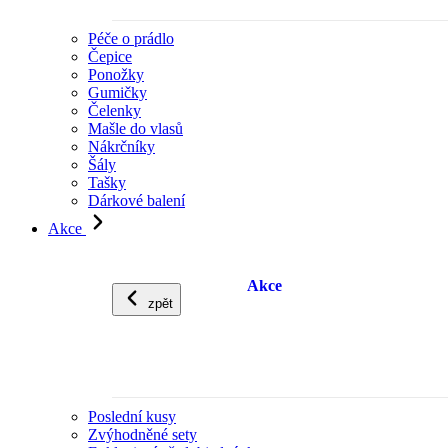
Péče o prádlo
Čepice
Ponožky
Gumičky
Čelenky
Mašle do vlasů
Nákrčníky
Šály
Tašky
Dárkové balení
Akce
Akce
zpět
Poslední kusy
Zvýhodněné sety