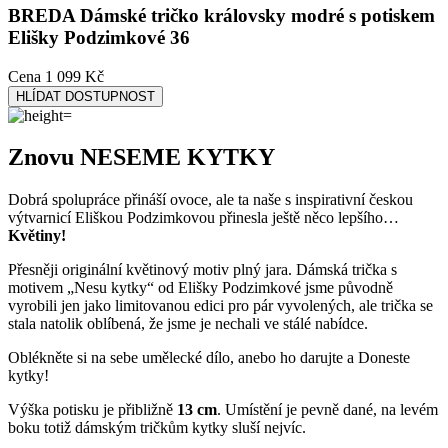
BREDA
Dámské tričko královsky modré s potiskem
Elišky Podzimkové 36
Cena
1 099 Kč
HLÍDAT DOSTUPNOST
Znovu NESEME KYTKY
Dobrá spolupráce přináší ovoce, ale ta naše s inspirativní českou
výtvarnicí Eliškou Podzimkovou přinesla ještě něco lepšího…
Květiny!
Přesněji originální květinový motiv plný jara. Dámská trička s
motivem „Nesu kytky“ od Elišky Podzimkové jsme původně
vyrobili jen jako limitovanou edici pro pár vyvolených, ale trička se
stala natolik oblíbená, že jsme je nechali ve stálé nabídce.
Oblékněte si na sebe umělecké dílo, anebo ho darujte a Doneste
kytky!
Výška potisku je přibližně
13 cm
. Umístění je pevně dané, na levém
boku totiž dámským tričkům kytky sluší nejvíc.