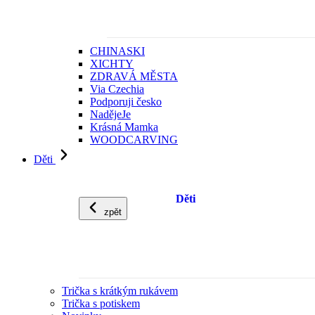
CHINASKI
XICHTY
ZDRAVÁ MĚSTA
Via Czechia
Podporuji česko
NadějeJe
Krásná Mamka
WOODCARVING
Děti
Děti
zpět
Trička s krátkým rukávem
Trička s potiskem