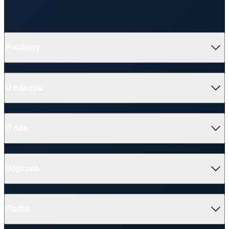
Prodejny
O nákupu
O nás
Doprava
Platba