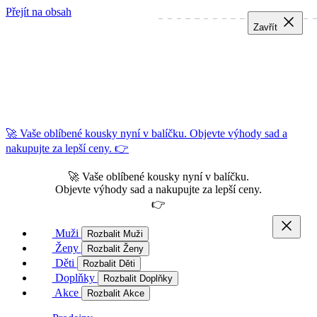
Přejít na obsah
Zavřít
Zavřít
Zavřít
🚀 Vaše oblíbené kousky nyní v balíčku. Objevte výhody sad a
nakupujte za lepší ceny. 👉
🚀 Vaše oblíbené kousky nyní v balíčku.
Objevte výhody sad a nakupujte za lepší ceny.
👉
Muži
Rozbalit Muži
Ženy
Rozbalit Ženy
Děti
Rozbalit Děti
Doplňky
Rozbalit Doplňky
Akce
Rozbalit Akce