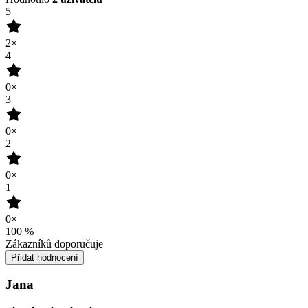
5
2×
4
0×
3
0×
2
0×
1
0×
100
%
Zákazníků doporučuje
Přidat hodnocení
Jana