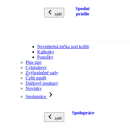
Spodní
prádlo
zpět
Neviditelná trička pod košili
Kalhotky
Ponožky
Plus size
Cyklodresy
Zvýhodněné sady
Čeští mistři
Dárkové poukazy
Novinky
Spolupráce
Spolupráce
zpět