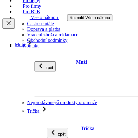
Prodejny
Pro firmy
Pro B2B
Vše o nákupu
Rozbalit Vše o nákupu
Často se ptáte
Doprava a platba
Vrácení zboží a reklamace
Obchodní podmínky
Muži
Kontakt
Muži
zpět
Nejprodávanější produkty pro muže
Trička
Trička
zpět