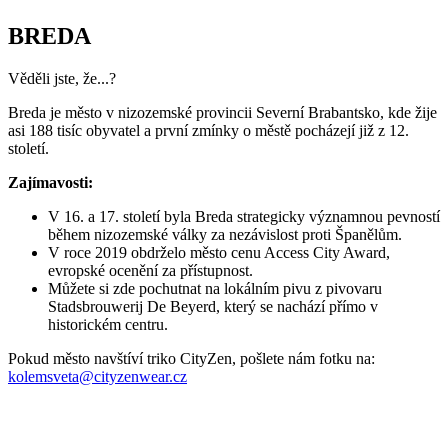
BREDA
Věděli jste, že...?
Breda je město v nizozemské provincii Severní Brabantsko, kde žije
asi 188 tisíc obyvatel a první zmínky o městě pocházejí již z 12.
století.
Zajímavosti:
V 16. a 17. století byla Breda strategicky významnou pevností
během nizozemské války za nezávislost proti Španělům.
V roce 2019 obdrželo město cenu Access City Award,
evropské ocenění za přístupnost.
Můžete si zde pochutnat na lokálním pivu z pivovaru
Stadsbrouwerij De Beyerd, který se nachází přímo v
historickém centru.
Pokud město navštíví triko CityZen, pošlete nám fotku na:
kolemsveta@cityzenwear.cz