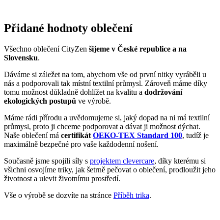
Přidané hodnoty oblečení
Všechno oblečení CityZen
šijeme v České republice a na
Slovensku
.
Dáváme si záležet na tom, abychom vše od první nitky vyráběli u
nás a podporovali tak místní textilní průmysl. Zároveň máme díky
tomu možnost důkladně dohlížet na kvalitu a
dodržování
ekologických postupů
ve výrobě.
Máme rádi přírodu a uvědomujeme si, jaký dopad na ni má textilní
průmysl, proto ji chceme podporovat a dávat ji možnost dýchat.
Naše oblečení má
certifikát
OEKO-TEX Standard 100
, tudíž je
maximálně bezpečné pro vaše každodenní nošení.
Současně jsme spojili síly s
projektem clevercare
, díky kterému si
všichni osvojíme triky, jak šetrně pečovat o oblečení, prodloužit jeho
životnost a ulevit životnímu prostředí.
Vše o výrobě se dozvíte na stránce
Příběh trika
.