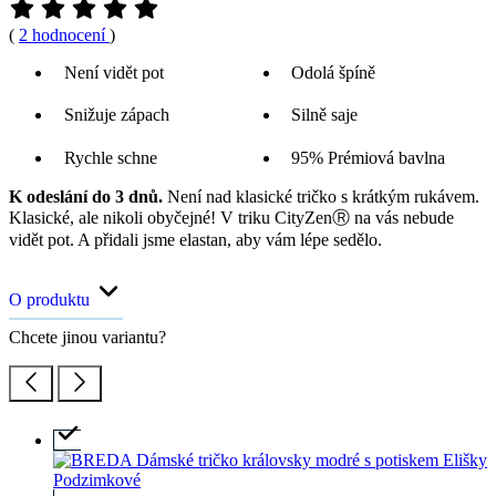
(
2 hodnocení
)
Není vidět pot
Odolá špíně
Snižuje zápach
Silně saje
Rychle schne
95% Prémiová bavlna
K odeslání do 3 dnů.
Není nad klasické tričko s krátkým rukávem.
Klasické, ale nikoli obyčejné! V triku CityZenⓇ na vás nebude
vidět pot. A přidali jsme elastan, aby vám lépe sedělo.
O produktu
Chcete jinou variantu?