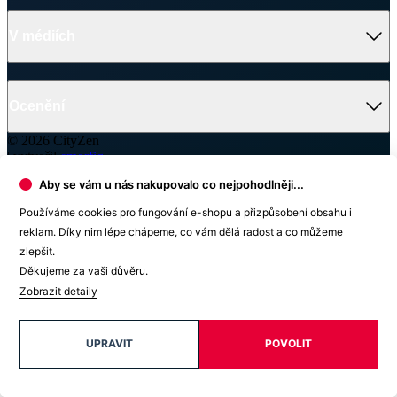
V médiích
Ocenění
© 2026 CityZen
| vytvořil
emorfiq
Aby se vám u nás nakupovalo co nejpohodlněji...
Zavřít
Používáme cookies pro fungování e-shopu a přizpůsobení obsahu i
Skladem na prodejně
reklam. Díky nim lépe chápeme, co vám dělá radost a co můžeme
zlepšit.
1
Výběr prodejny
2
Dodací údaje
3
Odeslání rezervace
Děkujeme za vaši důvěru.
Vyhledat prodejnu
Zobrazit detaily
UPRAVIT
POVOLIT
Hledanému výrazu neodpovídají žádné výsledky