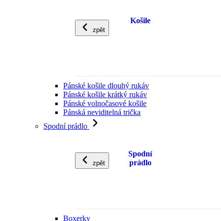
Košile
zpět
Pánské košile dlouhý rukáv
Pánské košile krátký rukáv
Pánské volnočasové košile
Pánská neviditelná trička
Spodní prádlo
Spodní
prádlo
zpět
Boxerky