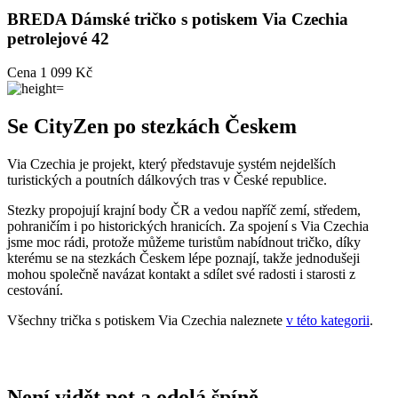
BREDA
Dámské tričko s potiskem Via Czechia
petrolejové 42
Cena
1 099 Kč
Se CityZen po stezkách Českem
Via Czechia je projekt, který představuje systém nejdelších
turistických a poutních dálkových tras v České republice.
Stezky propojují krajní body ČR a vedou napříč zemí, středem,
pohraničím i po historických hranicích. Za spojení s Via Czechia
jsme moc rádi, protože můžeme turistům nabídnout tričko, díky
kterému se na stezkách Českem lépe poznají, takže jednodušeji
mohou společně navázat kontakt a sdílet své radosti i starosti z
cestování.
Všechny trička s potiskem Via Czechia naleznete
v této kategorii
.
Není vidět pot a odolá špíně