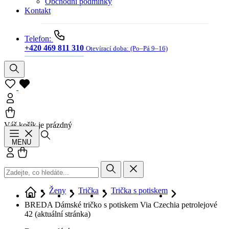
Obchodní podmínky
Kontakt
Telefon:
+420 469 811 310
Otevírací doba:
(Po–Pá 9–16)
Váš košík je prázdný
Hledat
MENU
Přihlásit se
Košík
Ženy
Trička
Trička s potiskem
BREDA Dámské tričko s potiskem Via Czechia petrolejové
42
(aktuální stránka)