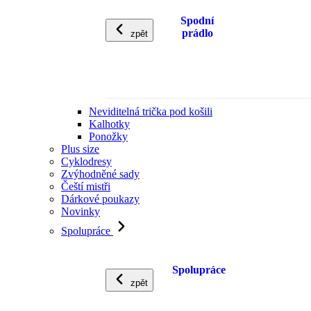
Spodní
prádlo
zpět
Neviditelná trička pod košili
Kalhotky
Ponožky
Plus size
Cyklodresy
Zvýhodněné sady
Čeští mistři
Dárkové poukazy
Novinky
Spolupráce
Spolupráce
zpět