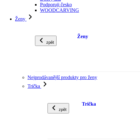
Podporuji česko
WOODCARVING
Ženy
Ženy
zpět
Nejprodávanější produkty pro ženy
Trička
Trička
zpět