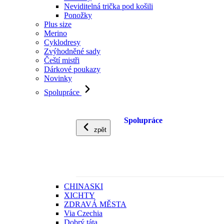
Neviditelná trička pod košili
Ponožky
Plus size
Merino
Cyklodresy
Zvýhodněné sady
Čeští mistři
Dárkové poukazy
Novinky
Spolupráce
Spolupráce
zpět
CHINASKI
XICHTY
ZDRAVÁ MĚSTA
Via Czechia
Dobrý táta