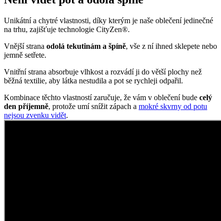
Unikátní a chytré vlastnosti, díky kterým je naše oblečení jedinečné
na trhu, zajišťuje technologie CityZen®.
Vnější strana
odolá tekutinám a špíně
, vše z ní ihned sklepete nebo
jemně setřete.
Vnitřní strana absorbuje vlhkost a rozvádí ji do větší plochy než
běžná textilie, aby látka nestudila a pot se rychleji odpařil.
Kombinace těchto vlastností zaručuje, že vám v oblečení bude
celý
den příjemně
, protože umí snížit zápach a
mokré skvrny od potu
nejsou zvenku vidět
.