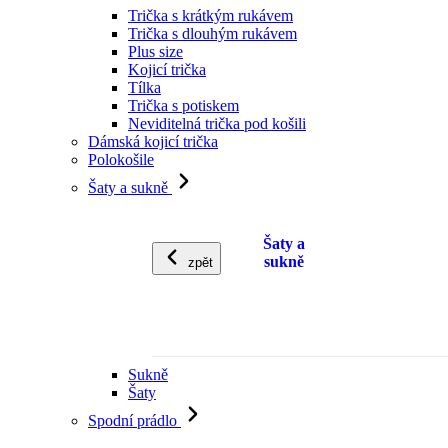
Trička s krátkým rukávem
Trička s dlouhým rukávem
Plus size
Kojicí trička
Tílka
Trička s potiskem
Neviditelná trička pod košili
Dámská kojicí trička
Polokošile
Šaty a sukně
Šaty a
sukně
zpět
Sukně
Šaty
Spodní prádlo