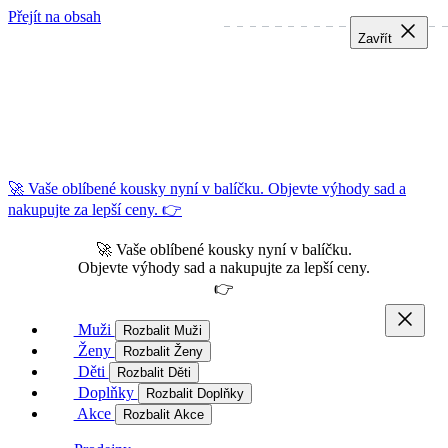
Přejít na obsah
Zavřít
Zavřít
Zavřít
🚀 Vaše oblíbené kousky nyní v balíčku. Objevte výhody sad a
nakupujte za lepší ceny. 👉
🚀 Vaše oblíbené kousky nyní v balíčku.
Objevte výhody sad a nakupujte za lepší ceny.
👉
Muži
Rozbalit Muži
Ženy
Rozbalit Ženy
Děti
Rozbalit Děti
Doplňky
Rozbalit Doplňky
Akce
Rozbalit Akce