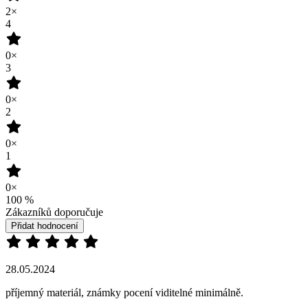
2×
4
0×
3
0×
2
0×
1
0×
100
%
Zákazníků doporučuje
Přidat hodnocení
28.05.2024
příjemný materiál, známky pocení viditelné minimálně.