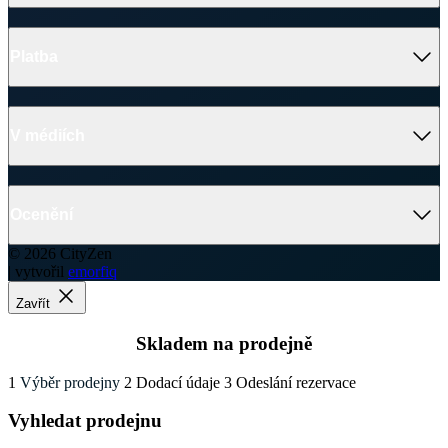
Platba
V médiích
Ocenění
© 2026 CityZen
| vytvořil
emorfiq
Zavřít
Skladem na prodejně
1
Výběr prodejny
2
Dodací údaje
3
Odeslání rezervace
Vyhledat prodejnu