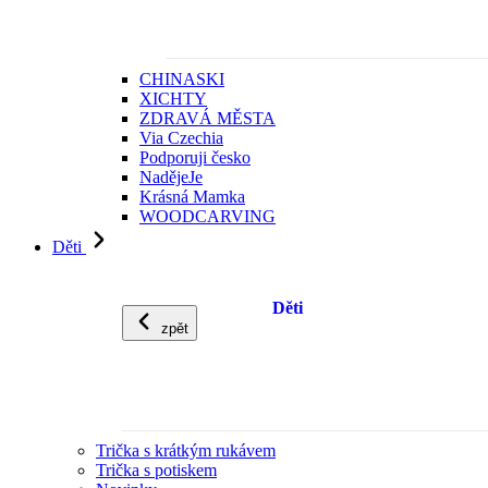
CHINASKI
XICHTY
ZDRAVÁ MĚSTA
Via Czechia
Podporuji česko
NadějeJe
Krásná Mamka
WOODCARVING
Děti
Děti
zpět
Trička s krátkým rukávem
Trička s potiskem