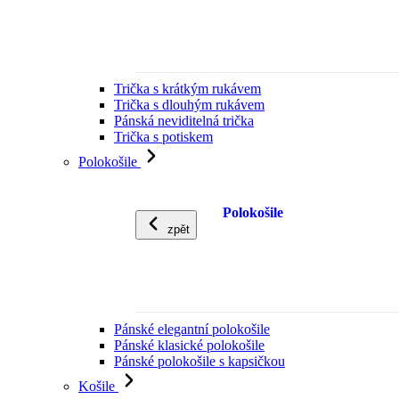
Trička s krátkým rukávem
Trička s dlouhým rukávem
Pánská neviditelná trička
Trička s potiskem
Polokošile
Polokošile
zpět
Pánské elegantní polokošile
Pánské klasické polokošile
Pánské polokošile s kapsičkou
Košile