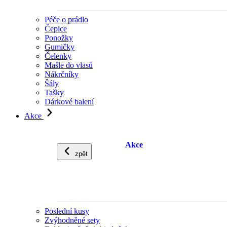
Péče o prádlo
Čepice
Ponožky
Gumičky
Čelenky
Mašle do vlasů
Nákrčníky
Šály
Tašky
Dárkové balení
Akce
Akce
zpět
Poslední kusy
Zvýhodněné sety