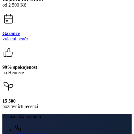
od 2 500 Kč
Garance
vrácení peněz
99% spokojenost
na Heurece
15 500+
pozitivních recenzí
Zákaznická podpora