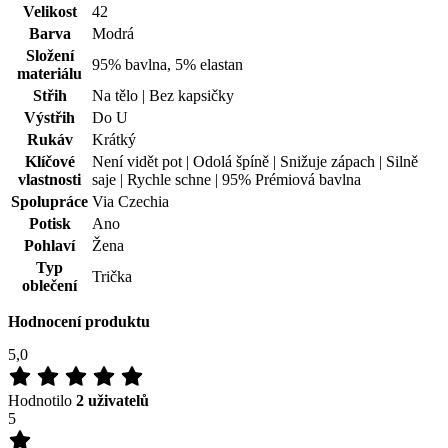
Velikost
42
Barva
Modrá
Složení
95% bavlna, 5% elastan
materiálu
Střih
Na tělo | Bez kapsičky
Výstřih
Do U
Rukáv
Krátký
Klíčové
Není vidět pot | Odolá špíně | Snižuje zápach | Silně
vlastnosti
saje | Rychle schne | 95% Prémiová bavlna
Spolupráce
Via Czechia
Potisk
Ano
Pohlaví
Žena
Typ
Trička
oblečení
Hodnocení produktu
5,0
Hodnotilo
2 uživatelů
5