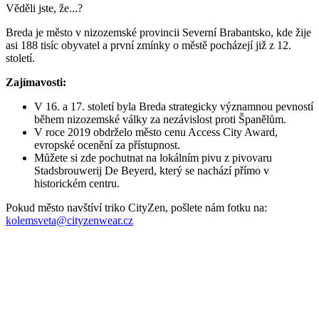
Věděli jste, že...?
Breda je město v nizozemské provincii Severní Brabantsko, kde žije
asi 188 tisíc obyvatel a první zmínky o městě pocházejí již z 12.
století.
Zajímavosti:
V 16. a 17. století byla Breda strategicky významnou pevností
během nizozemské války za nezávislost proti Španělům.
V roce 2019 obdrželo město cenu Access City Award,
evropské ocenění za přístupnost.
Můžete si zde pochutnat na lokálním pivu z pivovaru
Stadsbrouwerij De Beyerd, který se nachází přímo v
historickém centru.
Pokud město navštíví triko CityZen, pošlete nám fotku na:
kolemsveta@cityzenwear.cz