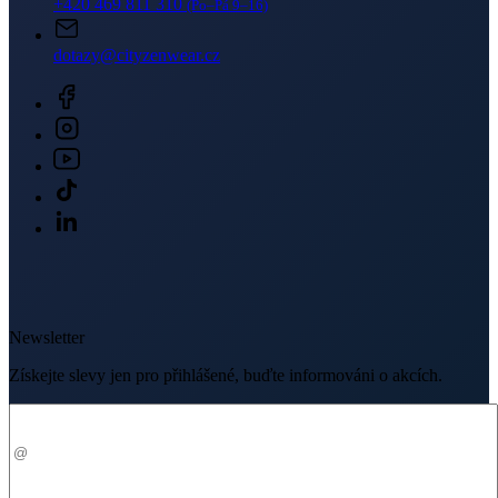
+420 469 811 310
(Po–Pá 9–16)
dotazy@cityzenwear.cz
Newsletter
Získejte slevy jen pro přihlášené, buďte informováni o akcích.
Váš e-mail