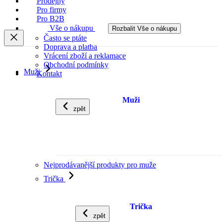
Prodejny
Pro firmy
Pro B2B
Vše o nákupu
Rozbalit Vše o nákupu
Často se ptáte
Doprava a platba
Vrácení zboží a reklamace
Obchodní podmínky
Muži
Kontakt
Muži
zpět
Nejprodávanější produkty pro muže
Trička
Trička
zpět