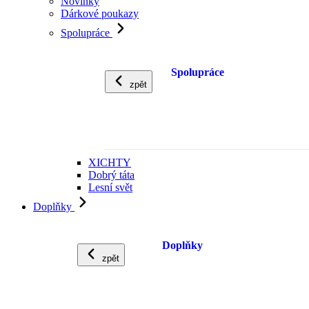
Novinky
Dárkové poukazy
Spolupráce
Spolupráce
zpět
XICHTY
Dobrý táta
Lesní svět
Doplňky
Doplňky
zpět