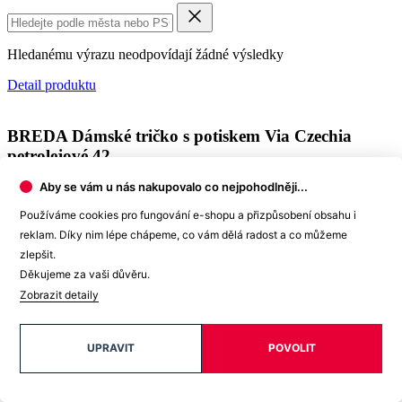
Hledanému výrazu neodpovídají žádné výsledky
Detail produktu
BREDA
Dámské tričko s potiskem Via Czechia
petrolejové 42
Aby se vám u nás nakupovalo co nejpohodlněji...
Cena
1 099 Kč
Používáme cookies pro fungování e-shopu a přizpůsobení obsahu i
Přihlášení zákazníka
reklam. Díky nim lépe chápeme, co vám dělá radost a co můžeme
E-mail
zlepšit.
Heslo
Děkujeme za vaši důvěru.
Zobrazit detaily
Zapomněli jste heslo?
PŘIHLÁSIT SE
Chytré výhody začínají registrací.
UPRAVIT
POVOLIT
Získáte přístup k novinkám, limitkám i akcím dřív než
ostatní.