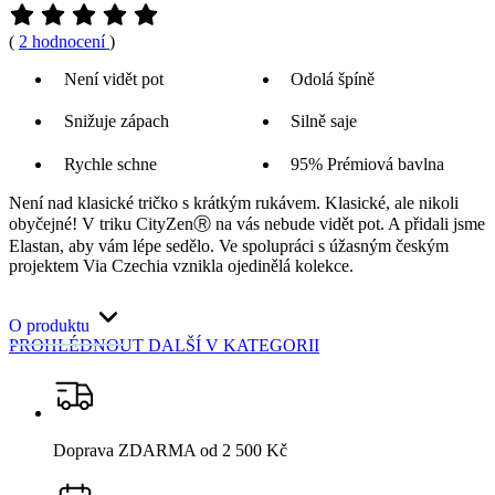
(
2 hodnocení
)
Není vidět pot
Odolá špíně
Snižuje zápach
Silně saje
Rychle schne
95% Prémiová bavlna
Není nad klasické tričko s krátkým rukávem. Klasické, ale nikoli
obyčejné! V triku CityZenⓇ na vás nebude vidět pot. A přidali jsme
Elastan, aby vám lépe sedělo. Ve spolupráci s úžasným českým
projektem Via Czechia vznikla ojedinělá kolekce.
O produktu
PROHLÉDNOUT DALŠÍ
V KATEGORII
Doprava ZDARMA
od 2 500 Kč