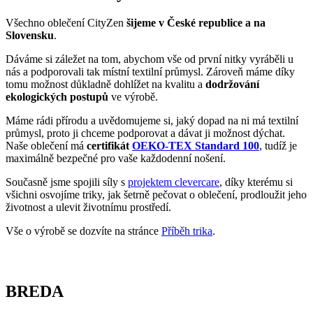
Všechno oblečení CityZen
šijeme v České republice a na
Slovensku
.
Dáváme si záležet na tom, abychom vše od první nitky vyráběli u
nás a podporovali tak místní textilní průmysl. Zároveň máme díky
tomu možnost důkladně dohlížet na kvalitu a
dodržování
ekologických postupů
ve výrobě.
Máme rádi přírodu a uvědomujeme si, jaký dopad na ni má textilní
průmysl, proto ji chceme podporovat a dávat ji možnost dýchat.
Naše oblečení má
certifikát
OEKO-TEX Standard 100
, tudíž je
maximálně bezpečné pro vaše každodenní nošení.
Současně jsme spojili síly s
projektem clevercare
, díky kterému si
všichni osvojíme triky, jak šetrně pečovat o oblečení, prodloužit jeho
životnost a ulevit životnímu prostředí.
Vše o výrobě se dozvíte na stránce
Příběh trika
.
BREDA