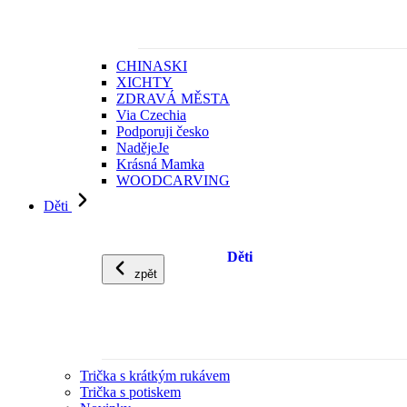
CHINASKI
XICHTY
ZDRAVÁ MĚSTA
Via Czechia
Podporuji česko
NadějeJe
Krásná Mamka
WOODCARVING
Děti
Děti
zpět
Trička s krátkým rukávem
Trička s potiskem