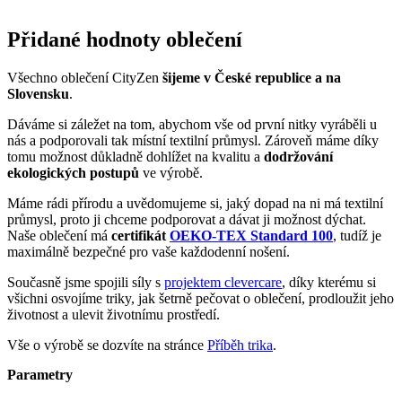
Přidané hodnoty oblečení
Všechno oblečení CityZen
šijeme v České republice a na
Slovensku
.
Dáváme si záležet na tom, abychom vše od první nitky vyráběli u
nás a podporovali tak místní textilní průmysl. Zároveň máme díky
tomu možnost důkladně dohlížet na kvalitu a
dodržování
ekologických postupů
ve výrobě.
Máme rádi přírodu a uvědomujeme si, jaký dopad na ni má textilní
průmysl, proto ji chceme podporovat a dávat ji možnost dýchat.
Naše oblečení má
certifikát
OEKO-TEX Standard 100
, tudíž je
maximálně bezpečné pro vaše každodenní nošení.
Současně jsme spojili síly s
projektem clevercare
, díky kterému si
všichni osvojíme triky, jak šetrně pečovat o oblečení, prodloužit jeho
životnost a ulevit životnímu prostředí.
Vše o výrobě se dozvíte na stránce
Příběh trika
.
Parametry
Kód
2PACK-CEL-VAL-000/42
produktu