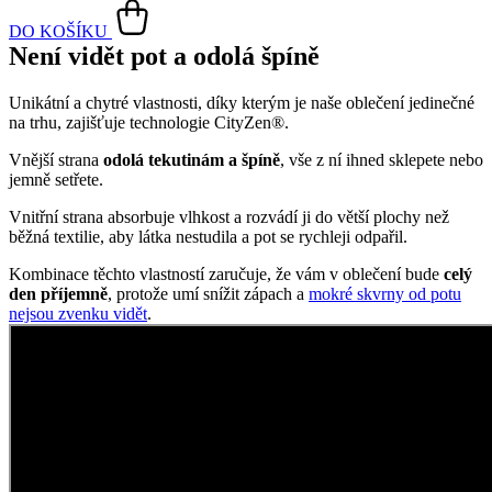
DO KOŠÍKU
Není vidět pot a odolá špíně
Unikátní a chytré vlastnosti, díky kterým je naše oblečení jedinečné
na trhu, zajišťuje technologie CityZen®.
Vnější strana
odolá tekutinám a špíně
, vše z ní ihned sklepete nebo
jemně setřete.
Vnitřní strana absorbuje vlhkost a rozvádí ji do větší plochy než
běžná textilie, aby látka nestudila a pot se rychleji odpařil.
Kombinace těchto vlastností zaručuje, že vám v oblečení bude
celý
den příjemně
, protože umí snížit zápach a
mokré skvrny od potu
nejsou zvenku vidět
.