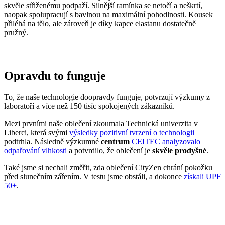
naopak spolupracují s bavlnou na maximální pohodlnosti. Kousek
přiléhá na tělo, ale zároveň je díky kapce elastanu dostatečně
pružný.
Opravdu to funguje
To, že naše technologie doopravdy funguje, potvrzují výzkumy z
laboratoří a více než 150 tisíc spokojených zákazníků.
Mezi prvními naše oblečení zkoumala Technická univerzita v
Liberci, která svými
výsledky pozitivní tvrzení o technologii
podtrhla. Následně výzkumné
centrum
CEITEC analyzovalo
odpařování vlhkosti
a potvrdilo, že oblečení je
skvěle prodyšné
.
Také jsme si nechali změřit, zda oblečení CityZen chrání pokožku
před slunečním zářením. V testu jsme obstáli, a dokonce
získali UPF
50+
.