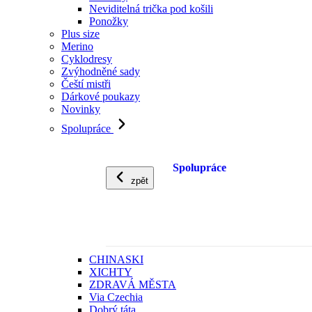
Neviditelná trička pod košili
Ponožky
Plus size
Merino
Cyklodresy
Zvýhodněné sady
Čeští mistři
Dárkové poukazy
Novinky
Spolupráce
Spolupráce
zpět
CHINASKI
XICHTY
ZDRAVÁ MĚSTA
Via Czechia
Dobrý táta