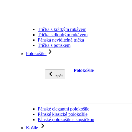
Trička s krátkým rukávem
Trička s dlouhým rukávem
Pánská neviditelná trička
Trička s potiskem
Polokošile
Polokošile
zpět
Pánské elegantní polokošile
Pánské klasické polokošile
Pánské polokošile s kapsičkou
Košile