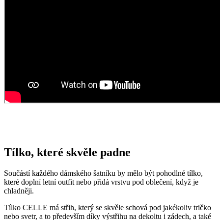
Tílko, které skvěle padne
Součástí každého dámského šatníku by mělo být pohodlné tílko,
které doplní letní outfit nebo přidá vrstvu pod oblečení, když je
chladněji.
Tílko CELLE má střih, který se skvěle schová pod jakékoliv tričko
nebo svetr, a to především díky výstřihu na dekoltu i zádech, a také
skvěle střiženému podpaží. Silnější ramínka se netočí a neškrtí,