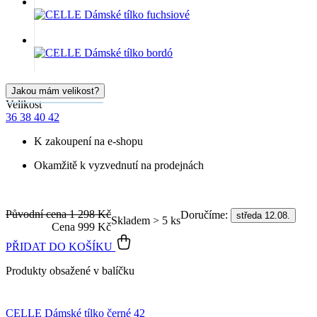
Jakou mám velikost?
Velikost
36
38
40
42
K zakoupení na e-shopu
Okamžitě k vyzvednutí na prodejnách
Původní cena
1 298 Kč
Doručíme:
středa 12.08.
Skladem > 5 ks
Cena
999 Kč
PŘIDAT DO KOŠÍKU
Produkty obsažené v balíčku
CELLE Dámské tílko černé 42
1×