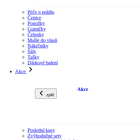
Péče o prádlo
Čepice
Ponožky
Gumičky
Čelenky
Mašle do vlasů
Nákrčníky
Šály
Tašky
Dárkové balení
Akce
Akce
zpět
Poslední kusy
Zvýhodněné sety