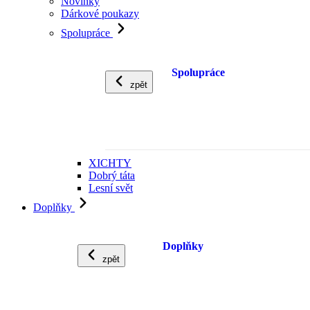
Novinky
Dárkové poukazy
Spolupráce
Spolupráce
zpět
XICHTY
Dobrý táta
Lesní svět
Doplňky
Doplňky
zpět