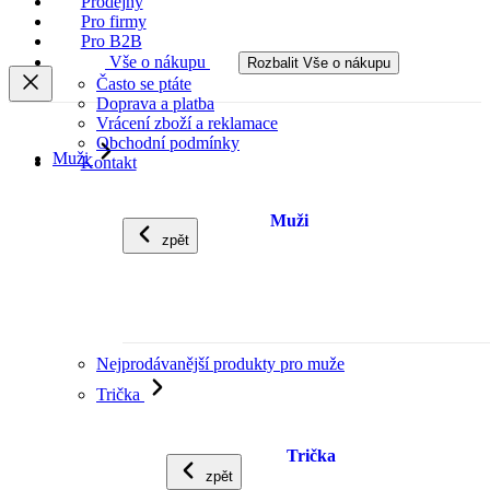
Prodejny
Pro firmy
Pro B2B
Vše o nákupu
Rozbalit Vše o nákupu
Často se ptáte
Doprava a platba
Vrácení zboží a reklamace
Obchodní podmínky
Muži
Kontakt
Muži
zpět
Nejprodávanější produkty pro muže
Trička
Trička
zpět