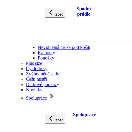
Spodní
prádlo
zpět
Neviditelná trička pod košili
Kalhotky
Ponožky
Plus size
Cyklodresy
Zvýhodněné sady
Čeští mistři
Dárkové poukazy
Novinky
Spolupráce
Spolupráce
zpět