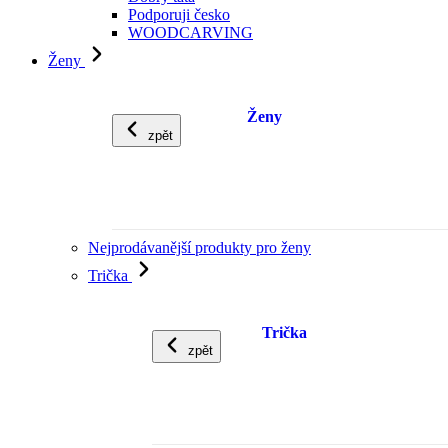
Podporuji česko
WOODCARVING
Ženy
Ženy
zpět
Nejprodávanější produkty pro ženy
Trička
Trička
zpět