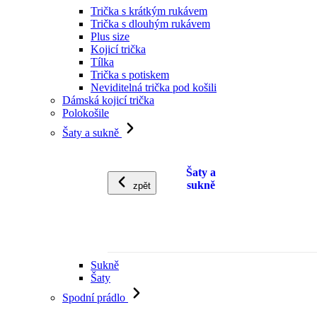
Trička s krátkým rukávem
Trička s dlouhým rukávem
Plus size
Kojicí trička
Tílka
Trička s potiskem
Neviditelná trička pod košili
Dámská kojicí trička
Polokošile
Šaty a sukně
Šaty a
sukně
zpět
Sukně
Šaty
Spodní prádlo