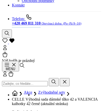
Obchodní podmínky
Kontakt
Telefon:
+420 469 811 310
Otevírací doba:
(Po–Pá 9–16)
Váš košík je prázdný
Hledat
MENU
Přihlásit se
Košík
Akce
Zvýhodněné sety
CELLE Výhodná sada dámské tílko 42 a VALENCIA
kalhotky 42 černé
(aktuální stránka)