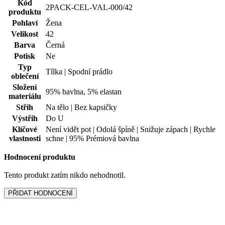
Pohlaví
Žena
Velikost
42
Barva
Černá
Potisk
Ne
Typ
Tílka | Spodní prádlo
oblečení
Složení
95% bavlna, 5% elastan
materiálu
Střih
Na tělo | Bez kapsičky
Výstřih
Do U
Klíčové
Není vidět pot | Odolá špíně | Snižuje zápach | Rychle
vlastnosti
schne | 95% Prémiová bavlna
Hodnocení produktu
Tento produkt zatím nikdo nehodnotil.
PŘIDAT HODNOCENÍ