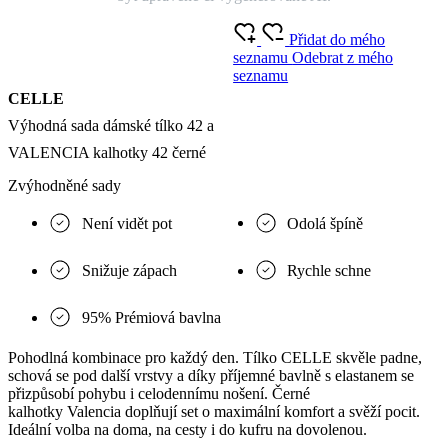
Přidat do mého
seznamu
Odebrat z mého
seznamu
CELLE
Výhodná sada dámské tílko 42 a
VALENCIA kalhotky 42 černé
Zvýhodněné sady
Není vidět pot
Odolá špíně
Snižuje zápach
Rychle schne
95% Prémiová bavlna
Pohodlná kombinace pro každý den. Tílko CELLE skvěle padne,
schová se pod další vrstvy a díky příjemné bavlně s elastanem se
přizpůsobí pohybu i celodennímu nošení. Černé
kalhotky Valencia doplňují set o maximální komfort a svěží pocit.
Ideální volba na doma, na cesty i do kufru na dovolenou.