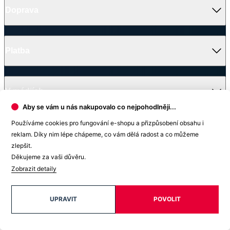
Pro B2B
Brněnská 23A, Hradec Králové
Blog
Kariéra
(Po–Ne 9–21)
Jak vyrábíme chytré oblečení
Platba
Jak to s chytrými tričky začalo
Všechny prodejny
Projekty
Nadační fond CityZen
Ples nadačního fondu CityZen
Oblečení, kterému můžete věřit
V médiích
Aby se vám u nás nakupovalo co nejpohodlněji...
Ocenění
Používáme cookies pro fungování e-shopu a přizpůsobení obsahu i
reklam. Díky nim lépe chápeme, co vám dělá radost a co můžeme
© 2026 CityZen
zlepšit.
| vytvořil
emorfiq
Děkujeme za vaši důvěru.
Zavřít
Zobrazit detaily
Skladem na prodejně
UPRAVIT
POVOLIT
1
Výběr prodejny
2
Dodací údaje
3
Odeslání rezervace
Vyhledat prodejnu