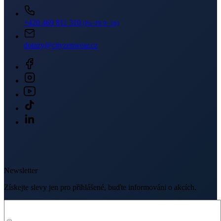
+420 469 811 310
(Po–Pá 9–16)
dotazy@cityzenwear.cz
Newsletter
Získejte slevy jen pro přihlášené, buďte informováni o akcích.
Váš e-mail