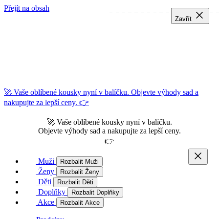
Přejít na obsah
Zavřít
Zavřít
Zavřít
🚀 Vaše oblíbené kousky nyní v balíčku. Objevte výhody sad a
nakupujte za lepší ceny. 👉
🚀 Vaše oblíbené kousky nyní v balíčku.
Objevte výhody sad a nakupujte za lepší ceny.
👉
Muži
Rozbalit Muži
Ženy
Rozbalit Ženy
Děti
Rozbalit Děti
Doplňky
Rozbalit Doplňky
Akce
Rozbalit Akce