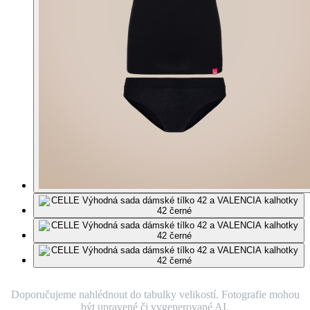
Doporučujeme nahlédnout do tabulky velikostí. Fotografie mohou
být upravené či vygenerované AI.