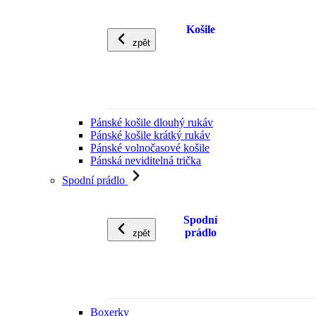
Košile
zpět
Pánské košile dlouhý rukáv
Pánské košile krátký rukáv
Pánské volnočasové košile
Pánská neviditelná trička
Spodní prádlo
Spodní
prádlo
zpět
Boxerky