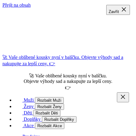
Přejít na obsah
Zavřít
Zavřít
Zavřít
🚀 Vaše oblíbené kousky nyní v balíčku. Objevte výhody sad a
nakupujte za lepší ceny. 👉
🚀 Vaše oblíbené kousky nyní v balíčku.
Objevte výhody sad a nakupujte za lepší ceny.
👉
Muži
Rozbalit Muži
Ženy
Rozbalit Ženy
Děti
Rozbalit Děti
Doplňky
Rozbalit Doplňky
Akce
Rozbalit Akce