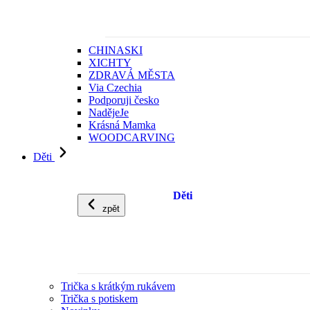
CHINASKI
XICHTY
ZDRAVÁ MĚSTA
Via Czechia
Podporuji česko
NadějeJe
Krásná Mamka
WOODCARVING
Děti
Děti
zpět
Trička s krátkým rukávem
Trička s potiskem