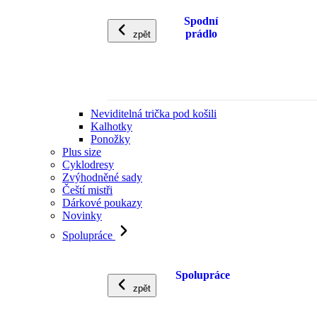
Spodní
prádlo
zpět
Neviditelná trička pod košili
Kalhotky
Ponožky
Plus size
Cyklodresy
Zvýhodněné sady
Čeští mistři
Dárkové poukazy
Novinky
Spolupráce
Spolupráce
zpět