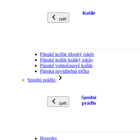
Košile
zpět
Pánské košile dlouhý rukáv
Pánské košile krátký rukáv
Pánské volnočasové košile
Pánská neviditelná trička
Spodní prádlo
Spodní
prádlo
zpět
Boxerky