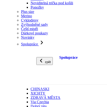
Neviditelná trička pod košili
Ponožky
Plus size
Merino
Cyklodresy
Zvýhodněné sady
Čeští mistři
Dárkové poukazy
Novinky
Spolupráce
Spolupráce
zpět
CHINASKI
XICHTY
ZDRAVÁ MĚSTA
Via Czechia
Dobrý táta