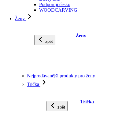
Podporuji česko
WOODCARVING
Ženy
Ženy
zpět
Nejprodávanější produkty pro ženy
Trička
Trička
zpět