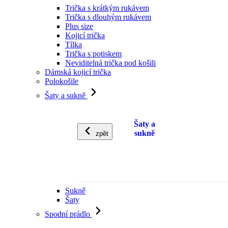
Trička s krátkým rukávem
Trička s dlouhým rukávem
Plus size
Kojicí trička
Tílka
Trička s potiskem
Neviditelná trička pod košili
Dámská kojicí trička
Polokošile
Šaty a sukně
Šaty a
sukně
zpět
Sukně
Šaty
Spodní prádlo