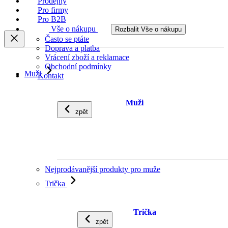
Prodejny
Pro firmy
Pro B2B
Vše o nákupu
Rozbalit Vše o nákupu
Často se ptáte
Doprava a platba
Vrácení zboží a reklamace
Obchodní podmínky
Muži
Kontakt
Muži
zpět
Nejprodávanější produkty pro muže
Trička
Trička
zpět