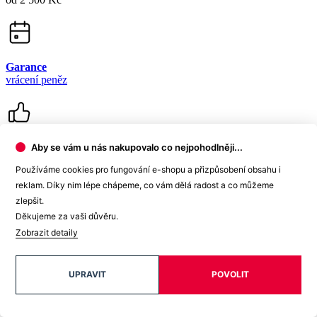
Garance
vrácení peněz
99% spokojenost
Aby se vám u nás nakupovalo co nejpohodlněji...
na Heurece
Používáme cookies pro fungování e-shopu a přizpůsobení obsahu i
reklam. Díky nim lépe chápeme, co vám dělá radost a co můžeme
zlepšit.
Děkujeme za vaši důvěru.
15 500+
Zobrazit detaily
pozitivních recenzí
Zákaznická podpora
UPRAVIT
POVOLIT
+420 469 811 310
(Po–Pá 9–16)