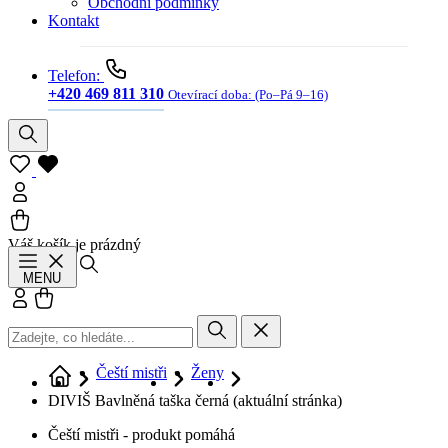
Obchodní podmínky
Kontakt
Telefon:
+420 469 811 310
Otevírací doba:
(Po–Pá 9–16)
Váš košík je prázdný
Hledat
MENU
Přihlásit se
Košík
Čeští mistři
Ženy
DIVIŠ Bavlněná taška černá
(aktuální stránka)
Čeští mistři - produkt pomáhá