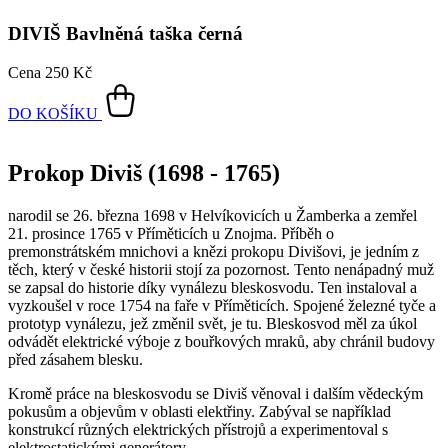
DIVIŠ
Bavlněná taška černá
Cena
250 Kč
DO KOŠÍKU
Prokop Diviš (1698 - 1765)
narodil se 26. března 1698 v Helvíkovicích u Žamberka a zemřel
21. prosince 1765 v Příměticích u Znojma. Příběh o
premonstrátském mnichovi a knězi prokopu Divišovi, je jedním z
těch, který v české historii stojí za pozornost. Tento nenápadný muž
se zapsal do historie díky vynálezu bleskosvodu. Ten instaloval a
vyzkoušel v roce 1754 na faře v Příměticích. Spojené železné tyče a
prototyp vynálezu, jež změnil svět, je tu. Bleskosvod měl za úkol
odvádět elektrické výboje z bouřkových mraků, aby chránil budovy
před zásahem blesku.
Kromě práce na bleskosvodu se Diviš věnoval i dalším vědeckým
pokusům a objevům v oblasti elektřiny. Zabýval se například
konstrukcí různých elektrických přístrojů a experimentoval s
elektrostatickými generátory.