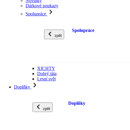
Novinky
Dárkové poukazy
Spolupráce
Spolupráce
zpět
XICHTY
Dobrý táta
Lesní svět
Doplňky
Doplňky
zpět