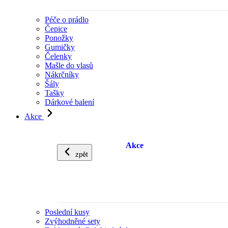
Péče o prádlo
Čepice
Ponožky
Gumičky
Čelenky
Mašle do vlasů
Nákrčníky
Šály
Tašky
Dárkové balení
Akce
Akce
zpět
Poslední kusy
Zvýhodněné sety