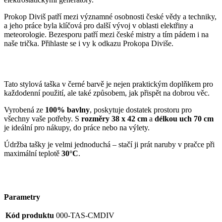
Prokop Diviš patří mezi významné osobnosti české vědy a techniky,
a jeho práce byla klíčová pro další vývoj v oblasti elektřiny a
meteorologie. Bezesporu patří mezi české mistry a tím pádem i na
naše trička. Přihlaste se i vy k odkazu Prokopa Diviše.
Tato stylová taška v černé barvě je nejen praktickým doplňkem pro
každodenní použití, ale také způsobem, jak přispět na dobrou věc.
Vyrobená ze
100% bavlny
, poskytuje dostatek prostoru pro
všechny vaše potřeby. S
rozměry
38 x 42 cm
a
délkou uch 70 cm
je ideální pro nákupy, do práce nebo na výlety.
Údržba tašky je velmi jednoduchá – stačí ji prát naruby v pračce při
maximální teplotě
30°C
.
Parametry
Kód produktu
000-TAS-CMDIV