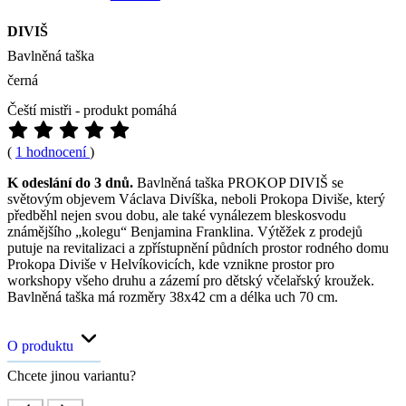
DIVIŠ
Bavlněná taška
černá
Čeští mistři - produkt pomáhá
(
1 hodnocení
)
K odeslání do 3 dnů.
Bavlněná taška PROKOP DIVIŠ se
světovým objevem Václava Divíška, neboli Prokopa Diviše, který
předběhl nejen svou dobu, ale také vynálezem bleskosvodu
známějšího „kolegu“ Benjamina Franklina. Výtěžek z prodejů
putuje na revitalizaci a zpřístupnění půdních prostor rodného domu
Prokopa Diviše v Helvíkovicích, kde vznikne prostor pro
workshopy všeho druhu a zázemí pro dětský včelařský kroužek.
Bavlněná taška má rozměry 38x42 cm a délka uch 70 cm.
O produktu
Chcete jinou variantu?