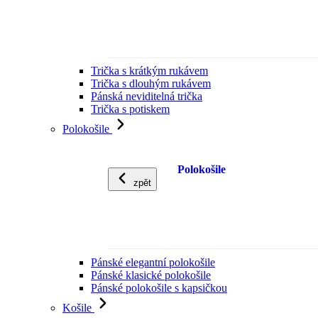
Trička s krátkým rukávem
Trička s dlouhým rukávem
Pánská neviditelná trička
Trička s potiskem
Polokošile
Polokošile
zpět
Pánské elegantní polokošile
Pánské klasické polokošile
Pánské polokošile s kapsičkou
Košile