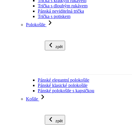
Trička s krátkým rukávem
Trička s dlouhým rukávem
Pánská neviditelná trička
Trička s potiskem
Polokošile
zpět
Pánské elegantní polokošile
Pánské klasické polokošile
Pánské polokošile s kapsičkou
Košile
zpět