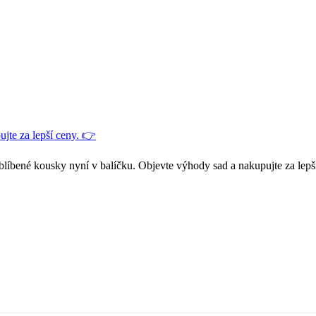
jte za lepší ceny. 👉
blíbené kousky nyní v balíčku. Objevte výhody sad a nakupujte za lepš