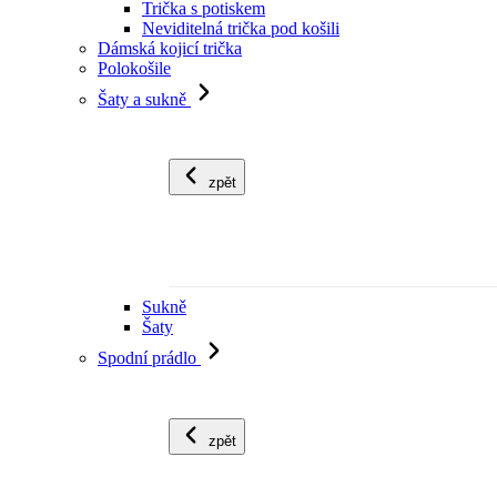
Trička s potiskem
Neviditelná trička pod košili
Dámská kojicí trička
Polokošile
Šaty a sukně
zpět
Sukně
Šaty
Spodní prádlo
zpět