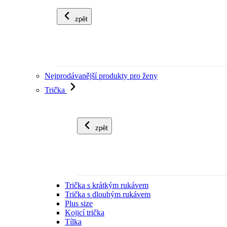
zpět
Nejprodávanější produkty pro ženy
Trička
zpět
Trička s krátkým rukávem
Trička s dlouhým rukávem
Plus size
Kojicí trička
Tílka