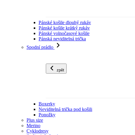
Pánské košile dlouhý rukáv
Pánské košile krátký rukáv
Pánské volnočasové košile
Pánská neviditelná trička
Spodní prádlo
zpět
Boxerky
Neviditelná trička pod košili
Ponožky
Plus size
Merino
Cyklodresy