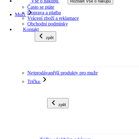
Vše o nákupu
Rozbalit Vše o nákupu
Často se ptáte
Doprava a platba
Muži
Vrácení zboží a reklamace
Obchodní podmínky
Kontakt
zpět
Nejprodávanější produkty pro muže
Trička
zpět