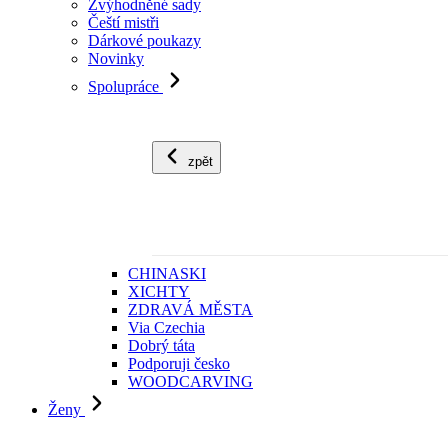
Zvýhodněné sady
Čeští mistři
Dárkové poukazy
Novinky
Spolupráce
zpět
CHINASKI
XICHTY
ZDRAVÁ MĚSTA
Via Czechia
Dobrý táta
Podporuji česko
WOODCARVING
Ženy