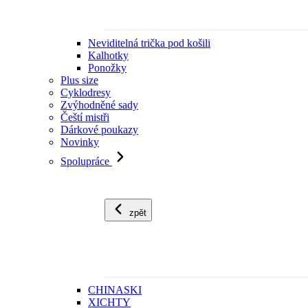
Neviditelná trička pod košili
Kalhotky
Ponožky
Plus size
Cyklodresy
Zvýhodněné sady
Čeští mistři
Dárkové poukazy
Novinky
Spolupráce
zpět
CHINASKI
XICHTY