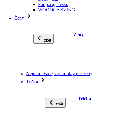
Podporuji česko
WOODCARVING
Ženy
Ženy
zpět
Nejprodávanější produkty pro ženy
Trička
Trička
zpět