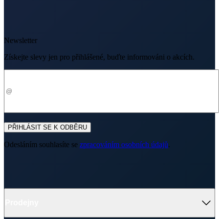
Newsletter
Získejte slevy jen pro přihlášené, buďte informováni o akcích.
Váš e-mail
PŘIHLÁSIT SE K ODBĚRU
Odesláním souhlasíte se
zpracováním osobních údajů
.
Prodejny