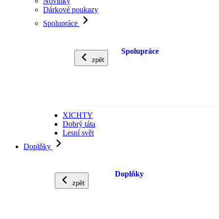
Novinky
Dárkové poukazy
Spolupráce
Spolupráce
zpět
XICHTY
Dobrý táta
Lesní svět
Doplňky
Doplňky
zpět