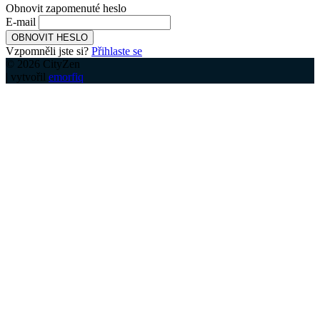
Obnovit zapomenuté heslo
E-mail
OBNOVIT HESLO
Vzpomněli jste si?
Přihlaste se
© 2026 CityZen
| vytvořil
emorfiq