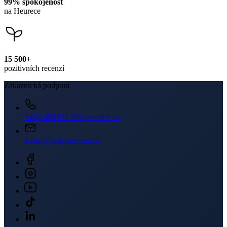
99% spokojenost
na Heurece
15 500+
pozitivních recenzí
Zákaznická podpora
+420 469 811 310
(Po–Pá 9–16)
dotazy@cityzenwear.cz