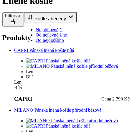
Lněné košile
Filtrovat
Podle abecedy
Nejoblíbenější
Od nejlevnějšího
Produkty
Od nejdražšího
CAPRI Pánská lněná košile bílá
Len
Bílá
Len
Bílá
CAPRI
Cena
2 799 Kč
MILANO Pánská lněná košile přírodní béžová
Len