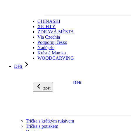
CHINASKI
XICHTY
ZDRAVÁ MĚSTA
Via Czechia
Podporuji česko
NadějeJe
Krásná Mamka
WOODCARVING
Děti
Děti
zpět
Trička s krátkým rukávem
Trička s potiskem