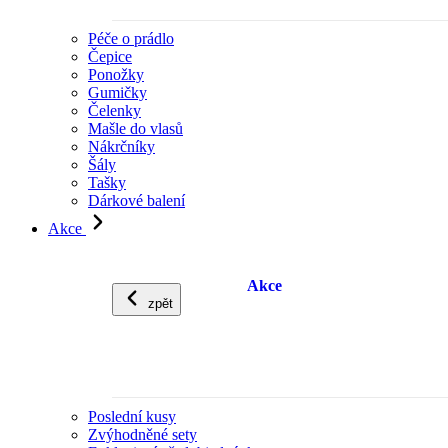
Péče o prádlo
Čepice
Ponožky
Gumičky
Čelenky
Mašle do vlasů
Nákrčníky
Šály
Tašky
Dárkové balení
Akce
Akce
zpět
Poslední kusy
Zvýhodněné sety