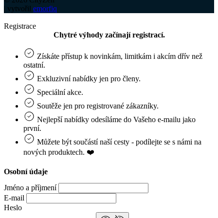
| vytvořil
emorfiq
Registrace
Chytré výhody začínají registrací.
Získáte přístup k novinkám, limitkám i akcím dřív než
ostatní.
Exkluzivní nabídky jen pro členy.
Speciální akce.
Soutěže jen pro registrované zákazníky.
Nejlepší nabídky odesíláme do Vašeho e‑mailu jako
první.
Můžete být součástí naší cesty - podílejte se s námi na
nových produktech. ❤️
Osobní údaje
Jméno a příjmení
E-mail
Heslo