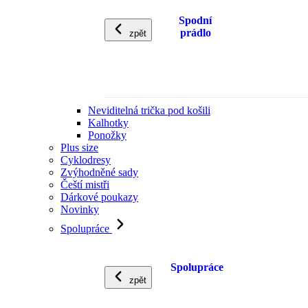
Spodní
prádlo
zpět
Neviditelná trička pod košili
Kalhotky
Ponožky
Plus size
Cyklodresy
Zvýhodněné sady
Čeští mistři
Dárkové poukazy
Novinky
Spolupráce
Spolupráce
zpět