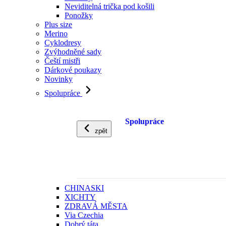
Neviditelná trička pod košili
Ponožky
Plus size
Merino
Cyklodresy
Zvýhodněné sady
Čeští mistři
Dárkové poukazy
Novinky
Spolupráce
Spolupráce
zpět
CHINASKI
XICHTY
ZDRAVÁ MĚSTA
Via Czechia
Dobrý táta