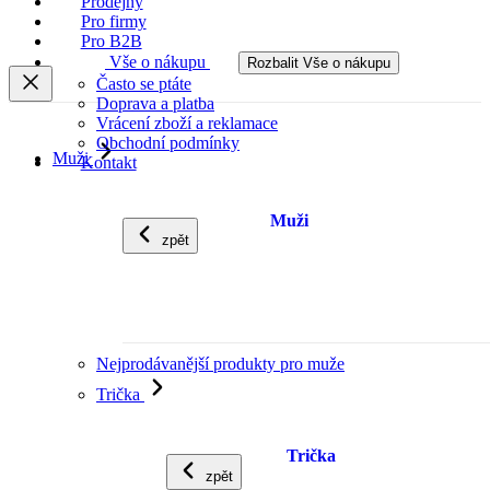
Prodejny
Pro firmy
Pro B2B
Vše o nákupu
Rozbalit Vše o nákupu
Často se ptáte
Doprava a platba
Vrácení zboží a reklamace
Obchodní podmínky
Muži
Kontakt
Muži
zpět
Nejprodávanější produkty pro muže
Trička
Trička
zpět