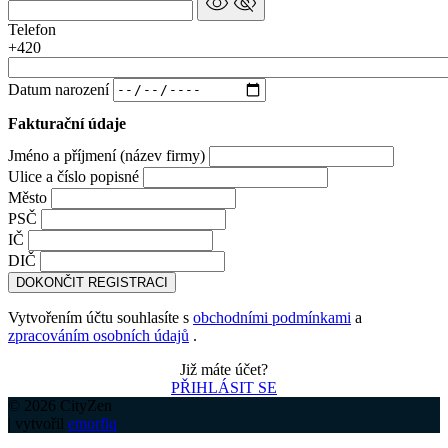
Telefon
+420
Datum narození
Fakturační údaje
Jméno a příjmení (název firmy)
Ulice a číslo popisné
Město
PSČ
IČ
DIČ
DOKONČIT REGISTRACI
Vytvořením účtu souhlasíte s
obchodními podmínkami
a
zpracováním osobních údajů
.
Již máte účet?
PŘIHLÁSIT SE
© 2026 CityZen
| vytvořil
emorfiq