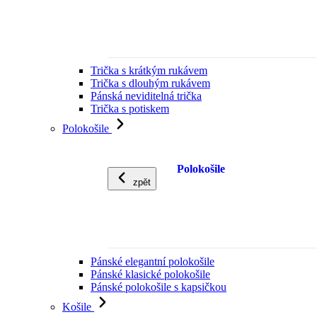
Trička s krátkým rukávem
Trička s dlouhým rukávem
Pánská neviditelná trička
Trička s potiskem
Polokošile
Polokošile
zpět
Pánské elegantní polokošile
Pánské klasické polokošile
Pánské polokošile s kapsičkou
Košile