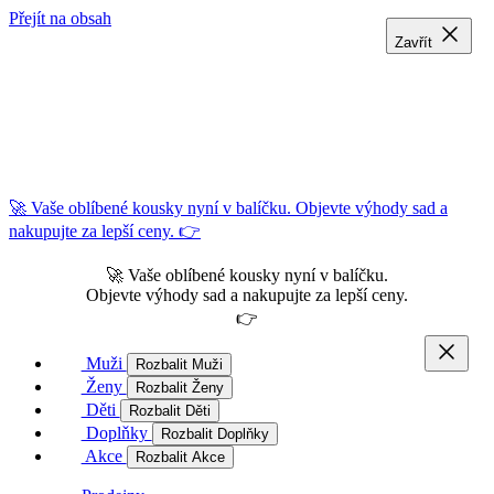
Přejít na obsah
Zavřít
Zavřít
Zavřít
🚀 Vaše oblíbené kousky nyní v balíčku. Objevte výhody sad a
nakupujte za lepší ceny. 👉
🚀 Vaše oblíbené kousky nyní v balíčku.
Objevte výhody sad a nakupujte za lepší ceny.
👉
Muži
Rozbalit Muži
Ženy
Rozbalit Ženy
Děti
Rozbalit Děti
Doplňky
Rozbalit Doplňky
Akce
Rozbalit Akce