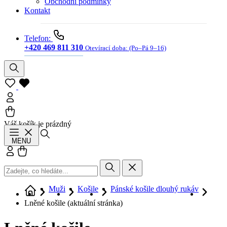
Obchodní podmínky
Kontakt
Telefon:
+420 469 811 310
Otevírací doba:
(Po–Pá 9–16)
Váš košík je prázdný
Hledat
MENU
Přihlásit se
Košík
Muži
Košile
Pánské košile dlouhý rukáv
Lněné košile
(aktuální stránka)