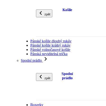
Košile
zpět
Pánské košile dlouhý rukáv
Pánské košile krátký rukáv
Pánské volnočasové košile
Pánská neviditelná trička
Spodní prádlo
Spodní
prádlo
zpět
Boxerky