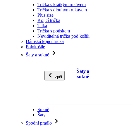
Trička s krátkým rukávem
Trička s dlouhým rukávem
Plus size
Kojicí trička
Tílka
Trička s potiskem
Neviditelná trička pod košili
Dámská kojicí trička
Polokošile
Šaty a sukně
Šaty a
sukně
zpět
Sukně
Šaty
Spodní prádlo