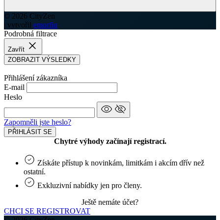
© 2026 CityZen
| vytvořil
emorfiq
Podrobná filtrace
Zavřít
ZOBRAZIT VÝSLEDKY
Přihlášení zákazníka
E-mail
Heslo
Zapomněli jste heslo?
PŘIHLÁSIT SE
Chytré výhody začínají registrací.
Získáte přístup k novinkám, limitkám i akcím dřív než
ostatní.
Exkluzivní nabídky jen pro členy.
Ještě nemáte účet?
CHCI SE REGISTROVAT
© 2026 CityZen