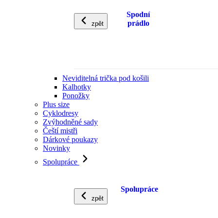
Spodní
prádlo
zpět
Neviditelná trička pod košili
Kalhotky
Ponožky
Plus size
Cyklodresy
Zvýhodněné sady
Čeští mistři
Dárkové poukazy
Novinky
Spolupráce
Spolupráce
zpět