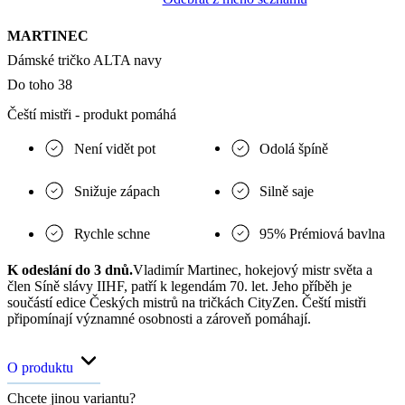
MARTINEC
Dámské tričko ALTA navy
Do toho 38
Čeští mistři - produkt pomáhá
Není vidět pot
Odolá špíně
Snižuje zápach
Silně saje
Rychle schne
95% Prémiová bavlna
K odeslání do 3 dnů.
Vladimír Martinec, hokejový mistr světa a
člen Síně slávy IIHF, patří k legendám 70. let. Jeho příběh je
součástí edice Českých mistrů na tričkách CityZen. Čeští mistři
připomínají významné osobnosti a zároveň pomáhají.
O produktu
Chcete jinou variantu?