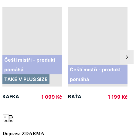
Čeští mistři - produkt
pomáhá
Čeští mistři - produkt
TAKÉ V PLUS SIZE
pomáhá
KAFKA
BAŤA
1 099 Kč
1 199 Kč
Doprava ZDARMA
od 2 500 Kč
Garance
vrácení peněz