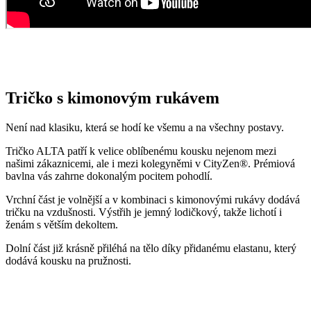
Není nad klasiku, která se hodí ke všemu a na všechny postavy.
Tričko ALTA patří k velice oblíbenému kousku nejenom mezi
našimi zákaznicemi, ale i mezi kolegyněmi v CityZen®. Prémiová
bavlna vás zahrne dokonalým pocitem pohodlí.
Vrchní část je volnější a v kombinaci s kimonovými rukávy dodává
tričku na vzdušnosti. Výstřih je jemný lodičkový, takže lichotí i
ženám s větším dekoltem.
Dolní část již krásně přiléhá na tělo díky přidanému elastanu, který
dodává kousku na pružnosti.
Opravdu to funguje
To, že naše technologie doopravdy funguje, potvrzují výzkumy z
laboratoří a více než 150 tisíc spokojených zákazníků.
Mezi prvními naše oblečení zkoumala Technická univerzita v
Liberci, která svými
výsledky pozitivní tvrzení o technologii
podtrhla. Následně výzkumné
centrum
CEITEC analyzovalo