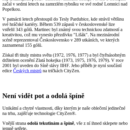
zaznamenal 155 gólů.
Získal tři tituly mistra světa (1972, 1976, 1977) a byl čtyřnásobným
držitelem ocenění Zlatá hokejka (1973, 1975, 1976, 1979). V roce
2001 byl uveden do Síně slávy IIHF. Jeho příběh je nyní součástí
edice
Českých mistrů
na tričkách CityZen.
Není vidět pot a odolá špíně
Unikátní a chytré vlastnosti, díky kterým je naše oblečení jedinečné
na trhu, zajišťuje technologie CityZen®.
Vnější strana
odolá tekutinám a špíně
, vše z ní ihned sklepete nebo
jemně setřete.
Vnitřní strana absorbuje vlhkost a rozvádí ji do větší plochy než
běžná textilie, aby látka nestudila a pot se rychleji odpařil.
Kombinace těchto vlastností zaručuje, že vám v oblečení bude
celý
den příjemně
, protože umí snížit zápach a
mokré skvrny od potu
nejsou zvenku vidět
.