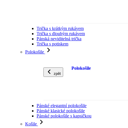
Trička s krátkým rukávem
Trička s dlouhým rukávem
Pánská neviditelná trička
Trička s potiskem
Polokošile
Polokošile
zpět
Pánské elegantní polokošile
Pánské klasické polokošile
Pánské polokošile s kapsičkou
Košile