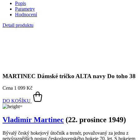
MARTINEC
Dámské tričko ALTA navy Do toho 38
Cena
1 099 Kč
DO KOŠÍKU
Vladimír Martinec
(22. prosince 1949)
Bývalý český hokejový útočník a trenér, považovaný za jednu z
nejvýraznějších postav československého hokeje 70. let. S hokejem
začal v sedmi letech na zamrzlém rybníku ve své rodné Lomnici nad
Popelkou.
V patnácti letech přestoupil do Tesly Pardubice, kde strávil většinu
své hráčské kariéry. Během 539 zápasů v československé lize
vstřelil 343 gólů. Martinec byl známý svou technickou zdatností a
kreativitou, což mu vyneslo přezdívku "Lišák". Na mezinárodní
scéně reprezentoval Československo v 289 utkáních, ve kterých