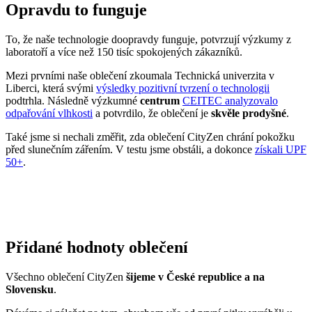
odpařování vlhkosti
a potvrdilo, že oblečení je
skvěle prodyšné
.
Také jsme si nechali změřit, zda oblečení CityZen chrání pokožku
před slunečním zářením. V testu jsme obstáli, a dokonce
získali UPF
50+
.
Přidané hodnoty oblečení
Všechno oblečení CityZen
šijeme v České republice a na
Slovensku
.
Dáváme si záležet na tom, abychom vše od první nitky vyráběli u
nás a podporovali tak místní textilní průmysl. Zároveň máme díky
tomu možnost důkladně dohlížet na kvalitu a
dodržování
ekologických postupů
ve výrobě.
Máme rádi přírodu a uvědomujeme si, jaký dopad na ni má textilní
průmysl, proto ji chceme podporovat a dávat ji možnost dýchat.
Naše oblečení má
certifikát
OEKO-TEX Standard 100
, tudíž je
maximálně bezpečné pro vaše každodenní nošení.