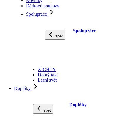
Novinky
Dárkové poukazy
Spolupráce
Spolupráce
zpět
XICHTY
Dobrý táta
Lesní svět
Doplňky
Doplňky
zpět