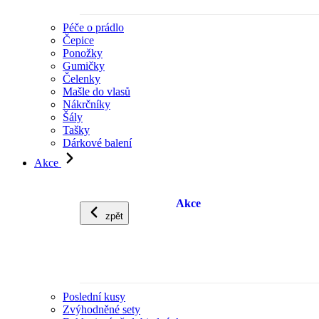
Péče o prádlo
Čepice
Ponožky
Gumičky
Čelenky
Mašle do vlasů
Nákrčníky
Šály
Tašky
Dárkové balení
Akce
Akce
zpět
Poslední kusy
Zvýhodněné sety