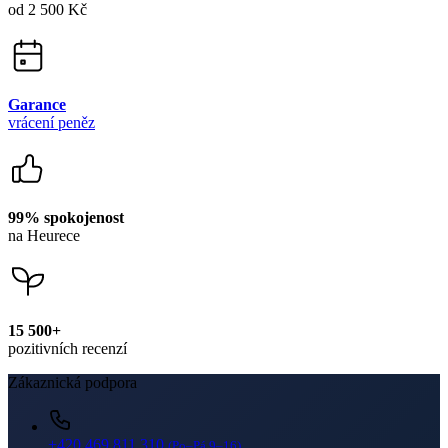
99% spokojenost
na Heurece
15 500+
pozitivních recenzí
Zákaznická podpora
+420 469 811 310
(Po–Pá 9–16)
dotazy@cityzenwear.cz