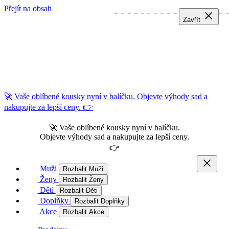
Přejít na obsah
Zavřít
Zavřít
Zavřít
🚀 Vaše oblíbené kousky nyní v balíčku. Objevte výhody sad a
nakupujte za lepší ceny. 👉
🚀 Vaše oblíbené kousky nyní v balíčku.
Objevte výhody sad a nakupujte za lepší ceny.
👉
Muži
Rozbalit Muži
Ženy
Rozbalit Ženy
Děti
Rozbalit Děti
Doplňky
Rozbalit Doplňky
Akce
Rozbalit Akce