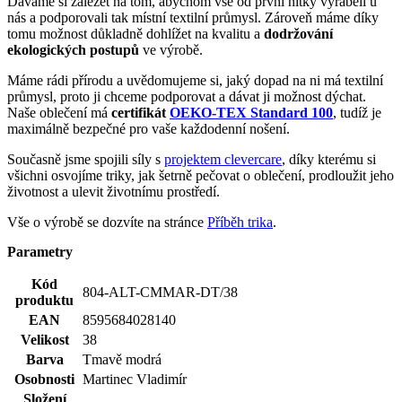
Současně jsme spojili síly s
projektem clevercare
, díky kterému si
všichni osvojíme triky, jak šetrně pečovat o oblečení, prodloužit jeho
životnost a ulevit životnímu prostředí.
Vše o výrobě se dozvíte na stránce
Příběh trika
.
Parametry
Kód
804-ALT-CMMAR-DT/38
produktu
EAN
8595684028140
Velikost
38
Barva
Tmavě modrá
Osobnosti
Martinec Vladimír
Složení
95% bavlna, 5% elastan
materiálu
Střih
Volný | Bez kapsičky
Výstřih
Do U
Rukáv
Krátký
Klíčové
Není vidět pot | Odolá špíně | Snižuje zápach | Silně
vlastnosti
saje | Rychle schne | 95% Prémiová bavlna
Potisk
Ano