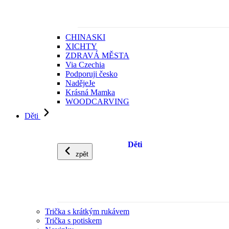
CHINASKI
XICHTY
ZDRAVÁ MĚSTA
Via Czechia
Podporuji česko
NadějeJe
Krásná Mamka
WOODCARVING
Děti
Děti
zpět
Trička s krátkým rukávem
Trička s potiskem