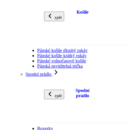
Košile
zpět
Pánské košile dlouhý rukáv
Pánské košile krátký rukáv
Pánské volnočasové košile
Pánská neviditelná trička
Spodní prádlo
Spodní
prádlo
zpět
Boxerky