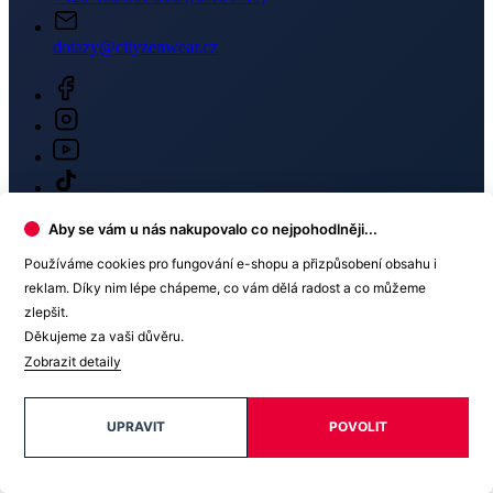
Newsletter
Získejte slevy jen pro přihlášené, buďte informováni o akcích.
Aby se vám u nás nakupovalo co nejpohodlněji...
Váš e-mail
Používáme cookies pro fungování e-shopu a přizpůsobení obsahu i
reklam. Díky nim lépe chápeme, co vám dělá radost a co můžeme
zlepšit.
Děkujeme za vaši důvěru.
PŘIHLÁSIT SE K ODBĚRU
Zobrazit detaily
Odesláním souhlasíte se
zpracováním osobních údajů
.
UPRAVIT
POVOLIT