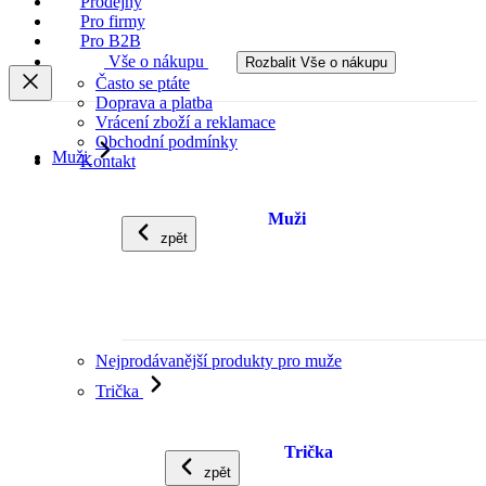
Prodejny
Pro firmy
Pro B2B
Vše o nákupu
Rozbalit Vše o nákupu
Často se ptáte
Doprava a platba
Vrácení zboží a reklamace
Obchodní podmínky
Muži
Kontakt
Muži
zpět
Nejprodávanější produkty pro muže
Trička
Trička
zpět