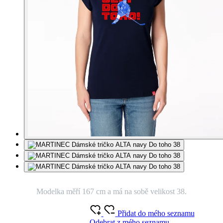
Modelka měří 167 cm a má na sobě velikost 38.
Přidat do mého seznamu
Odebrat z mého seznamu