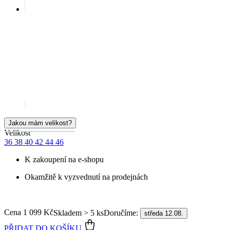
Jakou mám velikost?
Velikost
36
38
40
42
44
46
K zakoupení na e-shopu
Okamžitě k vyzvednutí na prodejnách
Cena
1 099 Kč
Doručíme:
Skladem > 5 ks
středa 12.08.
PŘIDAT DO KOŠÍKU
Doprava ZDARMA
od 2 500 Kč