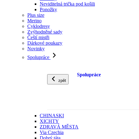
Neviditelná trička pod košili
Ponožky
Plus size
Merino
Cyklodresy
Zvýhodněné sady
Čeští mistři
Dárkové poukazy
Novinky
Spolupráce
Spolupráce
zpět
CHINASKI
XICHTY
ZDRAVÁ MĚSTA
Via Czechia
Dobrý táta