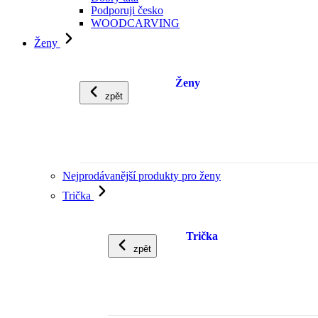
Podporuji česko
WOODCARVING
Ženy
Ženy
zpět
Nejprodávanější produkty pro ženy
Trička
Trička
zpět