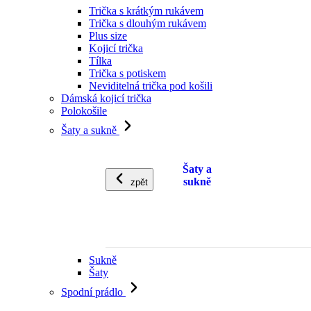
Trička s krátkým rukávem
Trička s dlouhým rukávem
Plus size
Kojicí trička
Tílka
Trička s potiskem
Neviditelná trička pod košili
Dámská kojicí trička
Polokošile
Šaty a sukně
Šaty a
sukně
zpět
Sukně
Šaty
Spodní prádlo