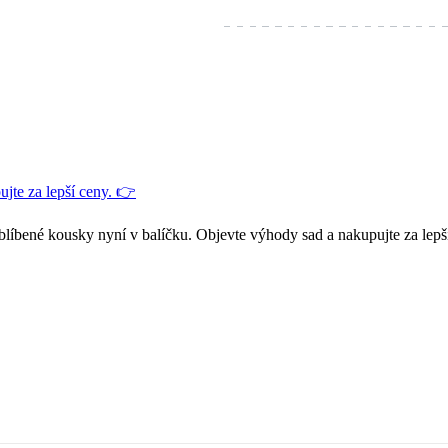
jte za lepší ceny. 👉
blíbené kousky nyní v balíčku. Objevte výhody sad a nakupujte za lepš