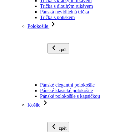
Trička s krátkým rukávem
Trička s dlouhým rukávem
Pánská neviditelná trička
Trička s potiskem
Polokošile
zpět
Pánské elegantní polokošile
Pánské klasické polokošile
Pánské polokošile s kapsičkou
Košile
zpět