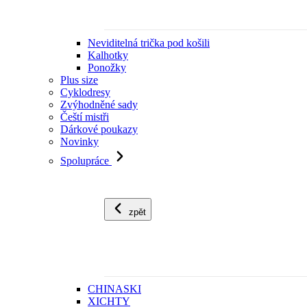
Neviditelná trička pod košili
Kalhotky
Ponožky
Plus size
Cyklodresy
Zvýhodněné sady
Čeští mistři
Dárkové poukazy
Novinky
Spolupráce
zpět
CHINASKI
XICHTY