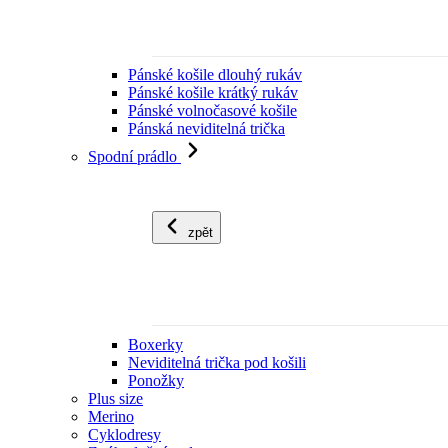
Pánské košile dlouhý rukáv
Pánské košile krátký rukáv
Pánské volnočasové košile
Pánská neviditelná trička
Spodní prádlo
zpět
Boxerky
Neviditelná trička pod košili
Ponožky
Plus size
Merino
Cyklodresy