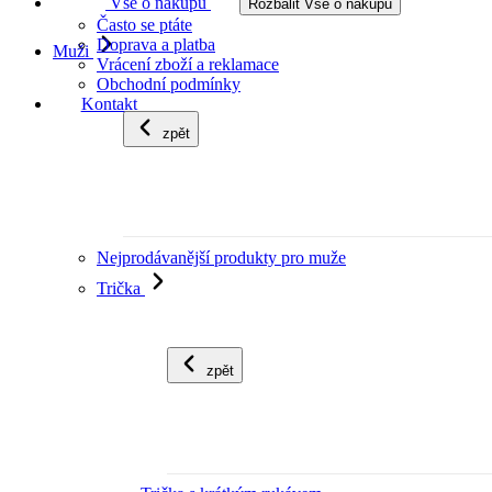
Vše o nákupu
Rozbalit Vše o nákupu
Často se ptáte
Doprava a platba
Muži
Vrácení zboží a reklamace
Obchodní podmínky
Kontakt
zpět
Nejprodávanější produkty pro muže
Trička
zpět