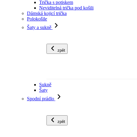
Trička s potiskem
Neviditelná trička pod košili
Dámská kojicí trička
Polokošile
Šaty a sukně
zpět
Sukně
Šaty
Spodní prádlo
zpět