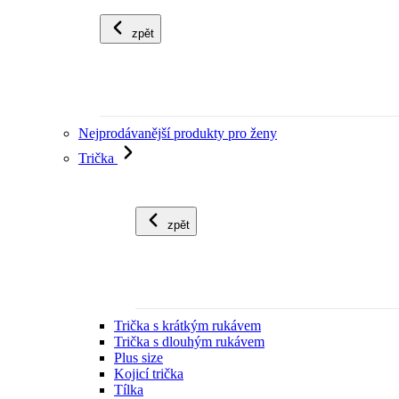
zpět
Nejprodávanější produkty pro ženy
Trička
zpět
Trička s krátkým rukávem
Trička s dlouhým rukávem
Plus size
Kojicí trička
Tílka