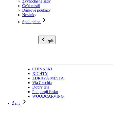
Zvýhodněné sady
Čeští mistři
Dárkové poukazy
Novinky
Spolupráce
zpět
CHINASKI
XICHTY
ZDRAVÁ MĚSTA
Via Czechia
Dobrý táta
Podporuji česko
WOODCARVING
Ženy