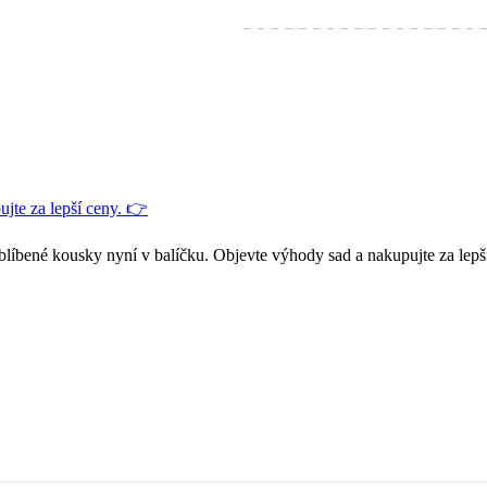
jte za lepší ceny. 👉
blíbené kousky nyní v balíčku. Objevte výhody sad a nakupujte za lepš