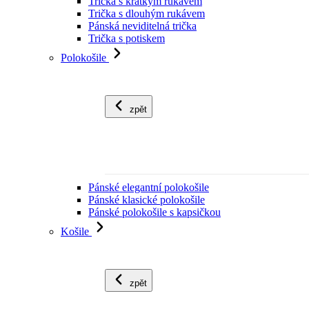
Trička s krátkým rukávem
Trička s dlouhým rukávem
Pánská neviditelná trička
Trička s potiskem
Polokošile
zpět
Pánské elegantní polokošile
Pánské klasické polokošile
Pánské polokošile s kapsičkou
Košile
zpět