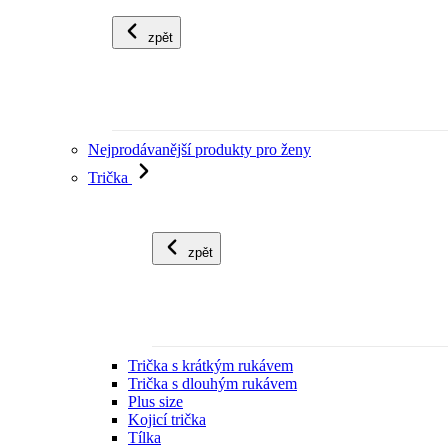
zpět
Nejprodávanější produkty pro ženy
Trička
zpět
Trička s krátkým rukávem
Trička s dlouhým rukávem
Plus size
Kojicí trička
Tílka