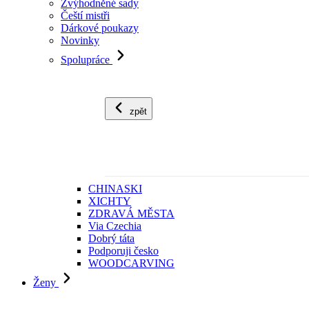
Zvýhodněné sady
Čeští mistři
Dárkové poukazy
Novinky
Spolupráce
zpět
CHINASKI
XICHTY
ZDRAVÁ MĚSTA
Via Czechia
Dobrý táta
Podporuji česko
WOODCARVING
Ženy