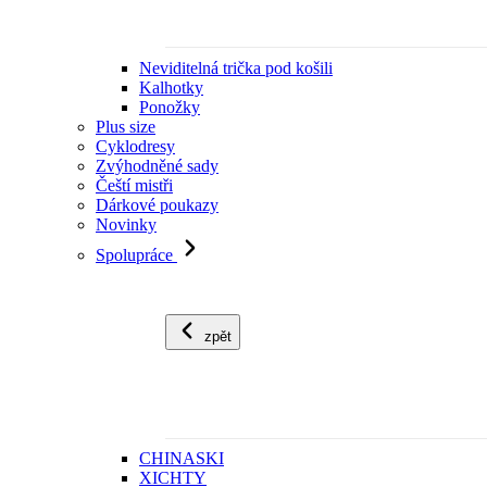
Neviditelná trička pod košili
Kalhotky
Ponožky
Plus size
Cyklodresy
Zvýhodněné sady
Čeští mistři
Dárkové poukazy
Novinky
Spolupráce
zpět
CHINASKI
XICHTY