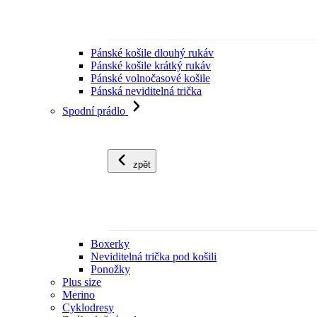
Pánské košile dlouhý rukáv
Pánské košile krátký rukáv
Pánské volnočasové košile
Pánská neviditelná trička
Spodní prádlo
zpět
Boxerky
Neviditelná trička pod košili
Ponožky
Plus size
Merino
Cyklodresy