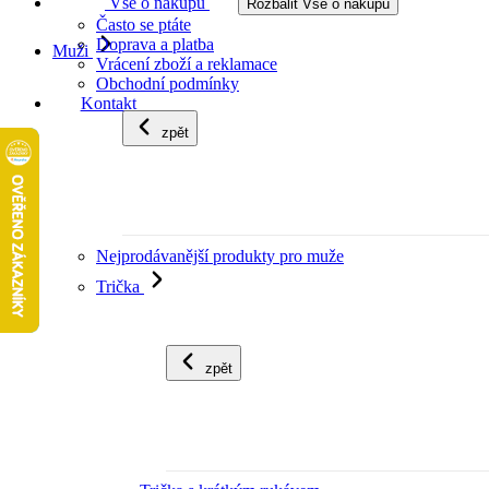
Vše o nákupu
Rozbalit Vše o nákupu
Často se ptáte
Doprava a platba
Muži
Vrácení zboží a reklamace
Obchodní podmínky
Kontakt
zpět
Nejprodávanější produkty pro muže
Trička
zpět