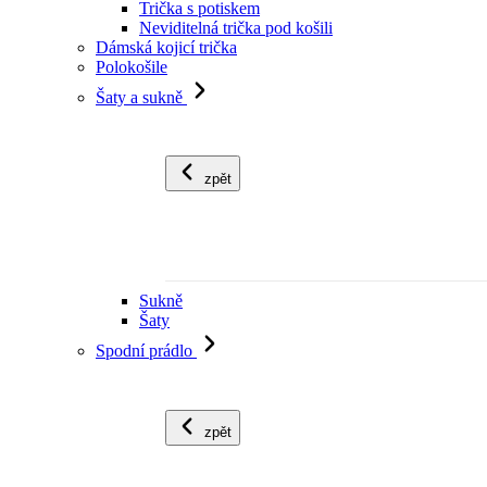
Trička s potiskem
Neviditelná trička pod košili
Dámská kojicí trička
Polokošile
Šaty a sukně
zpět
Sukně
Šaty
Spodní prádlo
zpět