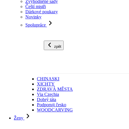
Zvýhodněné sady
Čeští mistři
Dárkové poukazy
Novinky
Spolupráce
zpět
CHINASKI
XICHTY
ZDRAVÁ MĚSTA
Via Czechia
Dobrý táta
Podporuji česko
WOODCARVING
Ženy