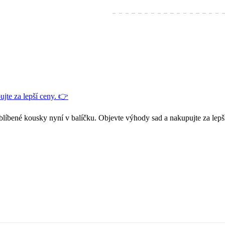
jte za lepší ceny. 👉
blíbené kousky nyní v balíčku. Objevte výhody sad a nakupujte za lepš