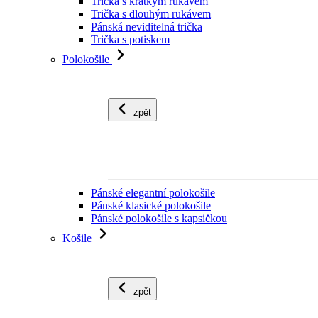
Trička s krátkým rukávem
Trička s dlouhým rukávem
Pánská neviditelná trička
Trička s potiskem
Polokošile
zpět
Pánské elegantní polokošile
Pánské klasické polokošile
Pánské polokošile s kapsičkou
Košile
zpět