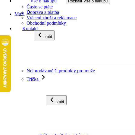
Vše o nákupu
Rozbalit Vše o nákupu
Často se ptáte
Doprava a platba
Muži
Vrácení zboží a reklamace
Obchodní podmínky
Kontakt
zpět
Nejprodávanější produkty pro muže
Trička
zpět