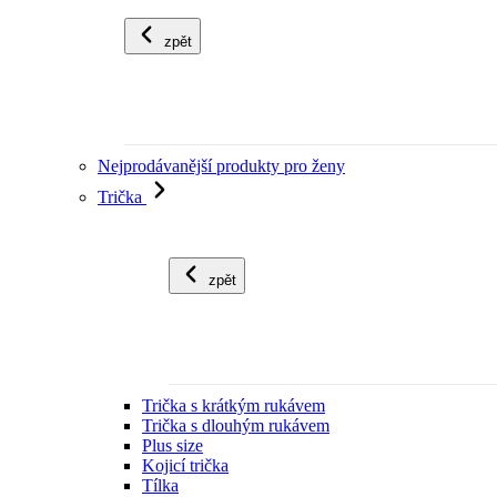
zpět
Nejprodávanější produkty pro ženy
Trička
zpět
Trička s krátkým rukávem
Trička s dlouhým rukávem
Plus size
Kojicí trička
Tílka