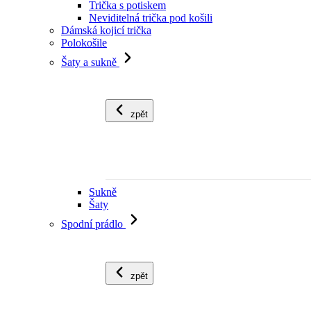
Trička s potiskem
Neviditelná trička pod košili
Dámská kojicí trička
Polokošile
Šaty a sukně
zpět
Sukně
Šaty
Spodní prádlo
zpět