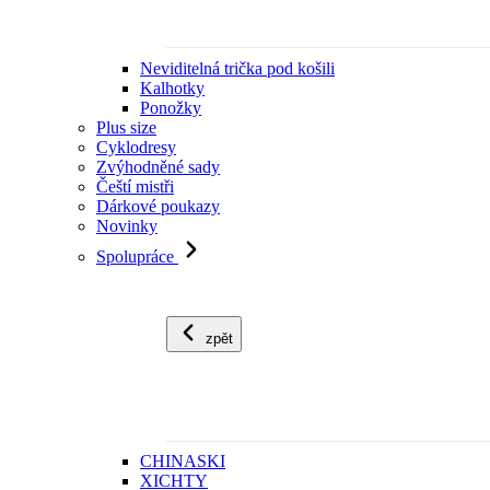
Neviditelná trička pod košili
Kalhotky
Ponožky
Plus size
Cyklodresy
Zvýhodněné sady
Čeští mistři
Dárkové poukazy
Novinky
Spolupráce
zpět
CHINASKI
XICHTY