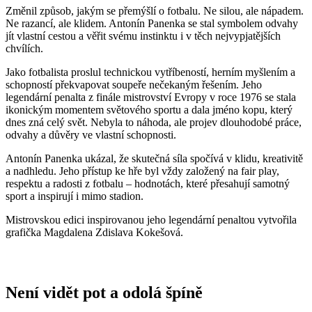
Změnil způsob, jakým se přemýšlí o fotbalu. Ne silou, ale nápadem.
Ne razancí, ale klidem. Antonín Panenka se stal symbolem odvahy
jít vlastní cestou a věřit svému instinktu i v těch nejvypjatějších
chvílích.
Jako fotbalista proslul technickou vytříbeností, herním myšlením a
schopností překvapovat soupeře nečekaným řešením. Jeho
legendární penalta z finále mistrovství Evropy v roce 1976 se stala
ikonickým momentem světového sportu a dala jméno kopu, který
dnes zná celý svět. Nebyla to náhoda, ale projev dlouhodobé práce,
odvahy a důvěry ve vlastní schopnosti.
Antonín Panenka ukázal, že skutečná síla spočívá v klidu, kreativitě
a nadhledu. Jeho přístup ke hře byl vždy založený na fair play,
respektu a radosti z fotbalu – hodnotách, které přesahují samotný
sport a inspirují i mimo stadion.
Mistrovskou edici inspirovanou jeho legendární penaltou vytvořila
grafička Magdalena Zdislava Kokešová.
Není vidět pot a odolá špíně