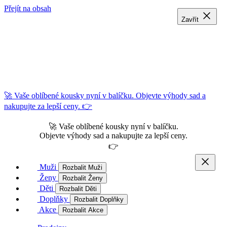
Přejít na obsah
Zavřít
Zavřít
Zavřít
🚀 Vaše oblíbené kousky nyní v balíčku. Objevte výhody sad a
nakupujte za lepší ceny. 👉
🚀 Vaše oblíbené kousky nyní v balíčku.
Objevte výhody sad a nakupujte za lepší ceny.
👉
Muži
Rozbalit Muži
Ženy
Rozbalit Ženy
Děti
Rozbalit Děti
Doplňky
Rozbalit Doplňky
Akce
Rozbalit Akce