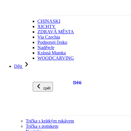
CHINASKI
XICHTY
ZDRAVÁ MĚSTA
Via Czechia
Podporuji česko
NadějeJe
Krásná Mamka
WOODCARVING
Děti
Děti
zpět
Trička s krátkým rukávem
Trička s potiskem