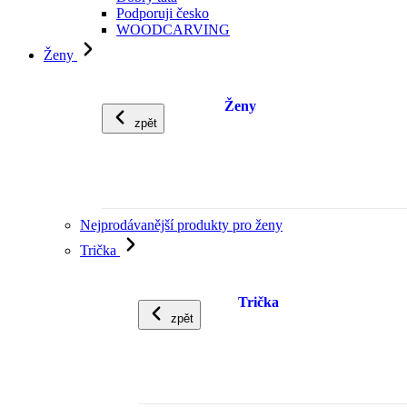
Podporuji česko
WOODCARVING
Ženy
Ženy
zpět
Nejprodávanější produkty pro ženy
Trička
Trička
zpět