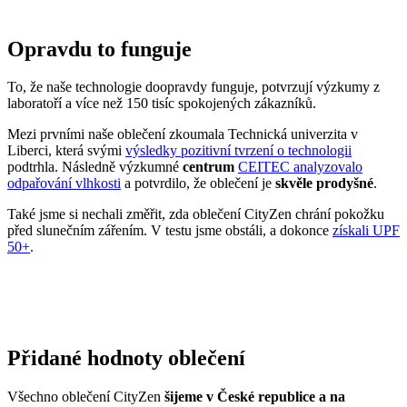
Opravdu to funguje
To, že naše technologie doopravdy funguje, potvrzují výzkumy z
laboratoří a více než 150 tisíc spokojených zákazníků.
Mezi prvními naše oblečení zkoumala Technická univerzita v
Liberci, která svými
výsledky pozitivní tvrzení o technologii
podtrhla. Následně výzkumné
centrum
CEITEC analyzovalo
odpařování vlhkosti
a potvrdilo, že oblečení je
skvěle prodyšné
.
Také jsme si nechali změřit, zda oblečení CityZen chrání pokožku
před slunečním zářením. V testu jsme obstáli, a dokonce
získali UPF
50+
.
Přidané hodnoty oblečení
Všechno oblečení CityZen
šijeme v České republice a na