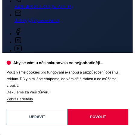
+420 469 811 310
(Po–Pá 9–16)
dotazy@cityzenwear.cz
Aby se vám u nás nakupovalo co nejpohodlněji...
Používáme cookies pro fungování e-shopu a přizpůsobení obsahu i
reklam. Díky nim lépe chápeme, co vám dělá radost a co můžeme
zlepšit.
Děkujeme za vaši důvěru.
Newsletter
Zobrazit detaily
Získejte slevy jen pro přihlášené, buďte informováni o akcích.
UPRAVIT
POVOLIT
Váš e-mail