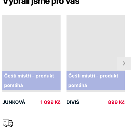
Vybrali jsme pro vás
Čeští mistři - produkt
Čeští mistři - produkt
pomáhá
pomáhá
JUNKOVÁ
DIVIŠ
1 099 Kč
899 Kč