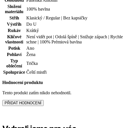
Osobnosti
Panenka Antonín
Složení
100% bavlna
materiálu
Střih
Klasický / Regular | Bez kapsičky
Výstřih
Do U
Rukáv
Krátký
Klíčové
Není vidět pot | Odolá špíně | Snižuje zápach | Rychle
vlastnosti
schne | 100% Prémiová bavlna
Potisk
Ano
Pohlaví
Žena
Typ
Trička
oblečení
Spolupráce
Čeští mistři
Hodnocení produktu
Tento produkt zatím nikdo nehodnotil.
PŘIDAT HODNOCENÍ