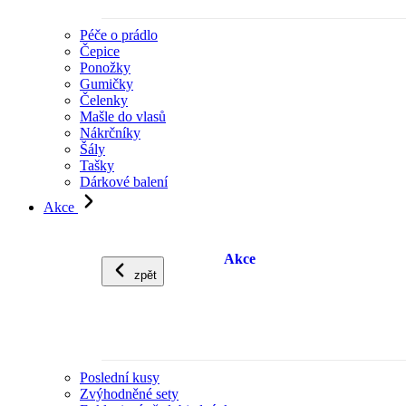
Péče o prádlo
Čepice
Ponožky
Gumičky
Čelenky
Mašle do vlasů
Nákrčníky
Šály
Tašky
Dárkové balení
Akce
Akce
zpět
Poslední kusy
Zvýhodněné sety