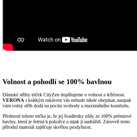
Volnost a pohodlí se 100% bavlnou
Dámské střihy triček CityZen doplňujeme o volnost a ležérnost.
VERONA
s krátkým rukávem vás nebude nikde obepínat, naopak
vám volný střih dodá na pocitu svobody a maximálního komfortu.
Předností tohoto trička je, že jej švadlenky ušily ze 100% prémiové
bavlny, která je šetrná k pokožce a nijak ji nadráždí. Zároveň tento
přírodní materiál zajišťuje skvělou prodyšnost.