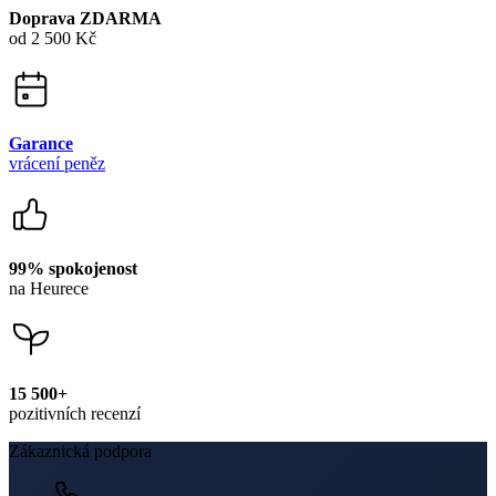
Doprava ZDARMA
od 2 500 Kč
Garance
vrácení peněz
99% spokojenost
na Heurece
15 500+
pozitivních recenzí
Zákaznická podpora