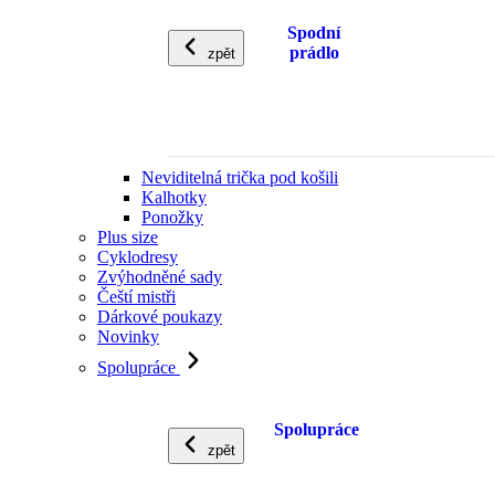
Spodní
prádlo
zpět
Neviditelná trička pod košili
Kalhotky
Ponožky
Plus size
Cyklodresy
Zvýhodněné sady
Čeští mistři
Dárkové poukazy
Novinky
Spolupráce
Spolupráce
zpět