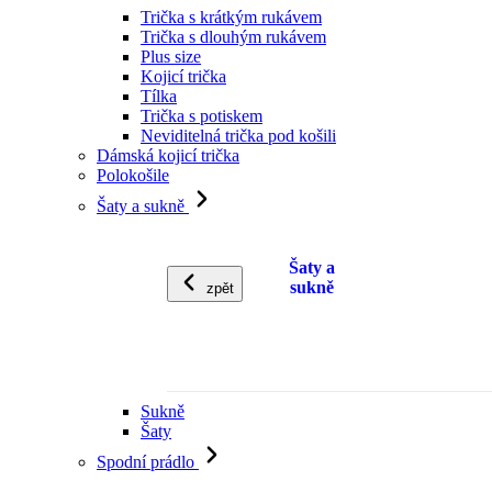
Trička s krátkým rukávem
Trička s dlouhým rukávem
Plus size
Kojicí trička
Tílka
Trička s potiskem
Neviditelná trička pod košili
Dámská kojicí trička
Polokošile
Šaty a sukně
Šaty a
sukně
zpět
Sukně
Šaty
Spodní prádlo