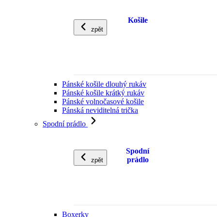
Košile
zpět
Pánské košile dlouhý rukáv
Pánské košile krátký rukáv
Pánské volnočasové košile
Pánská neviditelná trička
Spodní prádlo
Spodní
prádlo
zpět
Boxerky