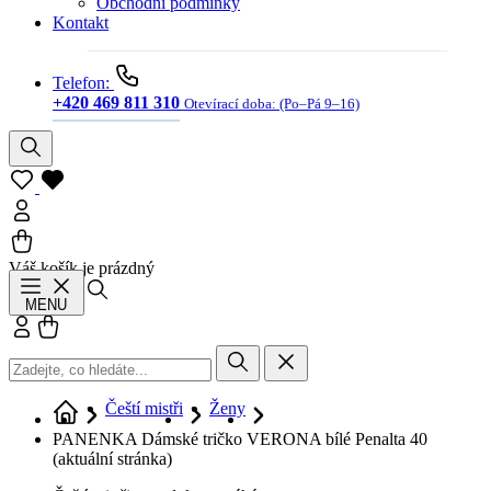
Obchodní podmínky
Kontakt
Telefon:
+420 469 811 310
Otevírací doba:
(Po–Pá 9–16)
Váš košík je prázdný
Hledat
MENU
Přihlásit se
Košík
Čeští mistři
Ženy
PANENKA Dámské tričko VERONA bílé Penalta 40
(aktuální stránka)