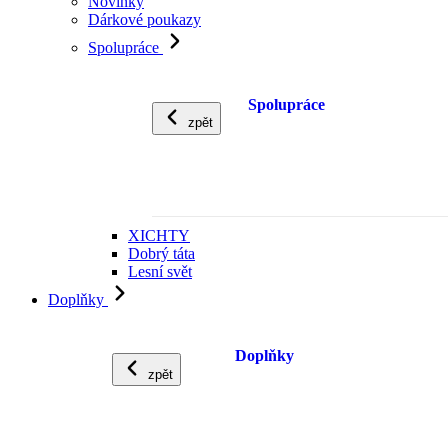
Novinky
Dárkové poukazy
Spolupráce
Spolupráce
zpět
XICHTY
Dobrý táta
Lesní svět
Doplňky
Doplňky
zpět