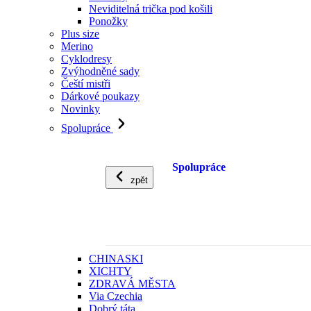
Neviditelná trička pod košili
Ponožky
Plus size
Merino
Cyklodresy
Zvýhodněné sady
Čeští mistři
Dárkové poukazy
Novinky
Spolupráce
Spolupráce
zpět
CHINASKI
XICHTY
ZDRAVÁ MĚSTA
Via Czechia
Dobrý táta