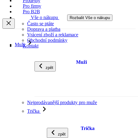
Prodejny
Pro firmy
Pro B2B
Vše o nákupu
Rozbalit Vše o nákupu
Často se ptáte
Doprava a platba
Vrácení zboží a reklamace
Obchodní podmínky
Muži
Kontakt
Muži
zpět
Nejprodávanější produkty pro muže
Trička
Trička
zpět