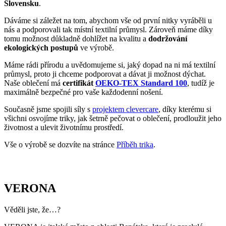
Slovensku
.
Dáváme si záležet na tom, abychom vše od první nitky vyráběli u
nás a podporovali tak místní textilní průmysl. Zároveň máme díky
tomu možnost důkladně dohlížet na kvalitu a
dodržování
ekologických postupů
ve výrobě.
Máme rádi přírodu a uvědomujeme si, jaký dopad na ni má textilní
průmysl, proto ji chceme podporovat a dávat ji možnost dýchat.
Naše oblečení má
certifikát
OEKO-TEX Standard 100
, tudíž je
maximálně bezpečné pro vaše každodenní nošení.
Současně jsme spojili síly s
projektem clevercare
, díky kterému si
všichni osvojíme triky, jak šetrně pečovat o oblečení, prodloužit jeho
životnost a ulevit životnímu prostředí.
Vše o výrobě se dozvíte na stránce
Příběh trika
.
VERONA
Věděli jste, že…?