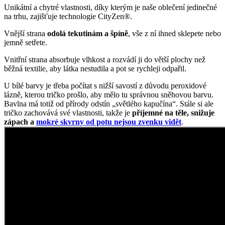
Unikátní a chytré vlastnosti, díky kterým je naše oblečení jedinečné
na trhu, zajišťuje technologie CityZen®.
Vnější strana
odolá tekutinám a špíně
, vše z ní ihned sklepete nebo
jemně setřete.
Vnitřní strana absorbuje vlhkost a rozvádí ji do větší plochy než
běžná textilie, aby látka nestudila a pot se rychleji odpařil.
U bílé barvy je třeba počítat s nižší savostí z důvodu peroxidové
lázně, kterou tričko prošlo, aby mělo tu správnou sněhovou barvu.
Bavlna má totiž od přírody odstín „světlého kapučína“. Stále si ale
tričko zachovává své vlastnosti, takže je
příjemné na těle, snižuje
zápach a
mokré skvrny od potu nejsou zvenku vidět
.