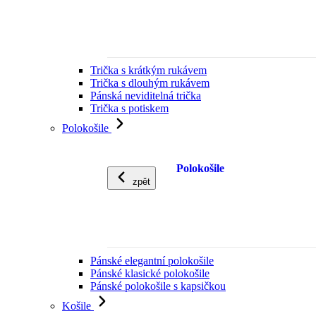
Trička s krátkým rukávem
Trička s dlouhým rukávem
Pánská neviditelná trička
Trička s potiskem
Polokošile
Polokošile
zpět
Pánské elegantní polokošile
Pánské klasické polokošile
Pánské polokošile s kapsičkou
Košile