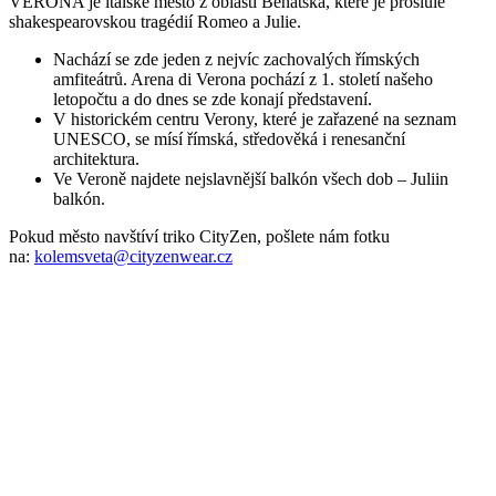
VERONA je italské město z oblasti Benátska, které je proslulé
shakespearovskou tragédií Romeo a Julie.
Nachází se zde jeden z nejvíc zachovalých římských
amfiteátrů. Arena di Verona pochází z 1. století našeho
letopočtu a do dnes se zde konají představení.
V historickém centru Verony, které je zařazené na seznam
UNESCO, se mísí římská, středověká i renesanční
architektura.
Ve Veroně najdete nejslavnější balkón všech dob – Juliin
balkón.
Pokud město navštíví triko CityZen, pošlete nám fotku
na:
kolemsveta@cityzenwear.cz