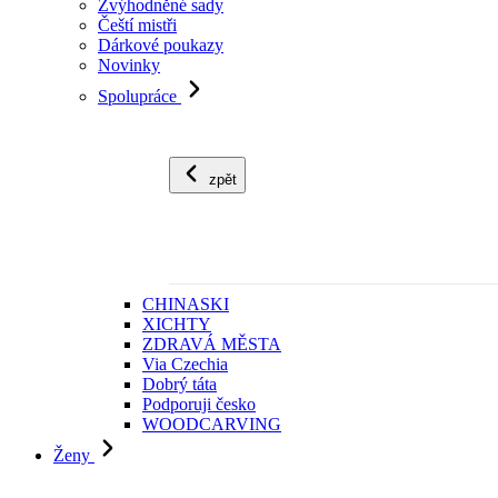
Zvýhodněné sady
Čeští mistři
Dárkové poukazy
Novinky
Spolupráce
zpět
CHINASKI
XICHTY
ZDRAVÁ MĚSTA
Via Czechia
Dobrý táta
Podporuji česko
WOODCARVING
Ženy