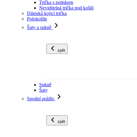
Trička s potiskem
Neviditelná trička pod košili
Dámská kojicí trička
Polokošile
Šaty a sukně
zpět
Sukně
Šaty
Spodní prádlo
zpět