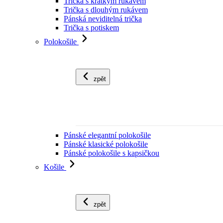
Trička s krátkým rukávem
Trička s dlouhým rukávem
Pánská neviditelná trička
Trička s potiskem
Polokošile
zpět
Pánské elegantní polokošile
Pánské klasické polokošile
Pánské polokošile s kapsičkou
Košile
zpět