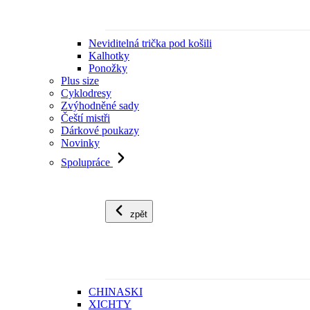
Neviditelná trička pod košili
Kalhotky
Ponožky
Plus size
Cyklodresy
Zvýhodněné sady
Čeští mistři
Dárkové poukazy
Novinky
Spolupráce
zpět
CHINASKI
XICHTY