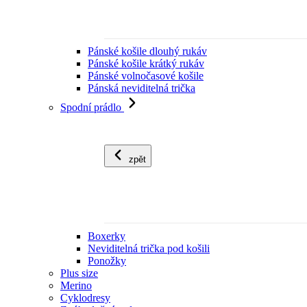
Pánské košile dlouhý rukáv
Pánské košile krátký rukáv
Pánské volnočasové košile
Pánská neviditelná trička
Spodní prádlo
zpět
Boxerky
Neviditelná trička pod košili
Ponožky
Plus size
Merino
Cyklodresy