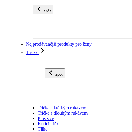
zpět
Nejprodávanější produkty pro ženy
Trička
zpět
Trička s krátkým rukávem
Trička s dlouhým rukávem
Plus size
Kojicí trička
Tílka