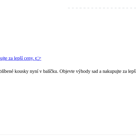
jte za lepší ceny. 👉
blíbené kousky nyní v balíčku. Objevte výhody sad a nakupujte za lepš