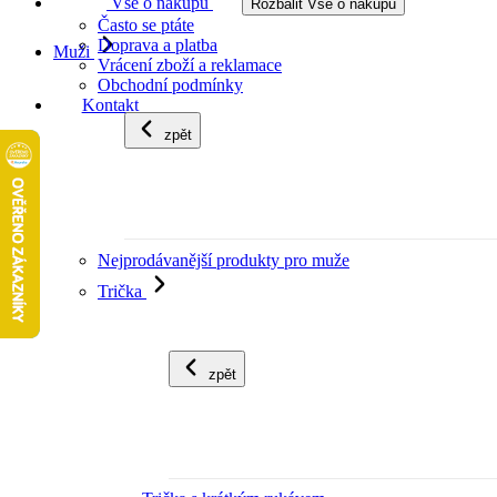
Vše o nákupu
Rozbalit Vše o nákupu
Často se ptáte
Doprava a platba
Muži
Vrácení zboží a reklamace
Obchodní podmínky
Kontakt
zpět
Nejprodávanější produkty pro muže
Trička
zpět