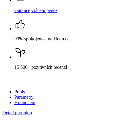
15 500+
pozitivních recenzí
Popis
Parametry
Hodnocení
Detail produktu
SAVONA
Dámský top bílý 38
Cena
1 199 Kč