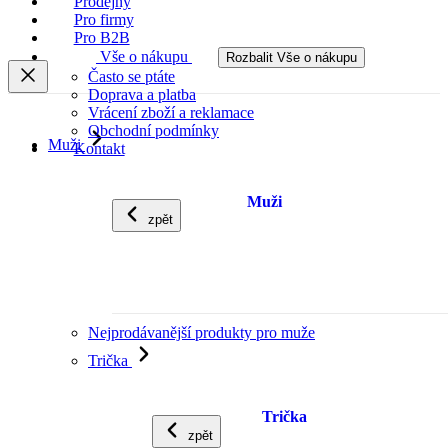
Prodejny
Pro firmy
Pro B2B
Vše o nákupu
Rozbalit Vše o nákupu
Často se ptáte
Doprava a platba
Vrácení zboží a reklamace
Obchodní podmínky
Muži
Kontakt
Muži
zpět
Nejprodávanější produkty pro muže
Trička
Trička
zpět