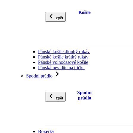
Košile
zpět
Pánské košile dlouhý rukáv
Pánské košile krátký rukáv
Pánské volnočasové košile
Pánská neviditelná trička
Spodní prádlo
Spodní
prádlo
zpět
Boxerky