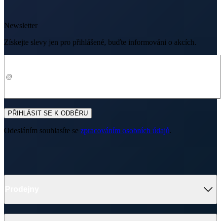
PŘIHLÁSIT SE K ODBĚRU
Odesláním souhlasíte se
zpracováním osobních údajů
.
Prodejny
O nákupu
O nás