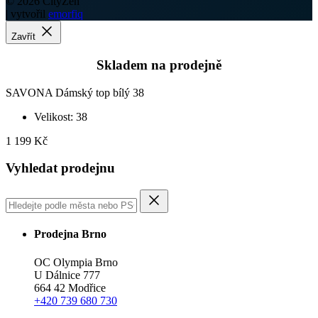
Velikost: 38
1 199 Kč
Vyhledat prodejnu
Prodejna Brno
OC Olympia Brno
U Dálnice 777
664 42 Modřice
+420 739 680 730
Skladem 1 kus
Prodejna Hradec Králové
OC Futurum Hradec Králové
Brněnská 1825/23A
500 09 Hradec Králové
+420 604 172 657