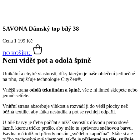
DO KOŠÍKU
Není vidět pot a odolá špíně
Unikátní a chytré vlastnosti, díky kterým je naše oblečení jedinečné
na trhu, zajišťuje technologie CityZen®.
Vnější strana
odolá tekutinám a špíně
, vše z ní ihned sklepete nebo
jemně setřete.
Vnitřní strana absorbuje vlhkost a rozvádí ji do větší plochy než
běžná textilie, aby látka nestudila a pot se rychleji odpařil.
U bílé barvy je třeba počítat s nižší savostí z důvodu peroxidové
lázně, kterou tričko prošlo, aby mělo tu správnou sněhovou barvu.
Bavlna má totiž od přírody odstín „světlého kapučína“. Stále si ale
tričko zachovává své vlastnosti, takže je
příjemné na těle, snižuje
zápach a
mokré skvrny od potu nejsou zvenku vidět
.