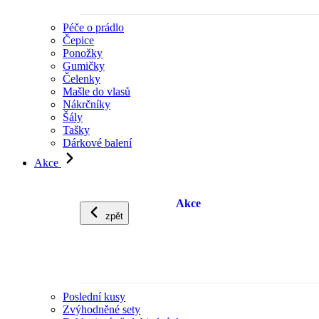
Péče o prádlo
Čepice
Ponožky
Gumičky
Čelenky
Mašle do vlasů
Nákrčníky
Šály
Tašky
Dárkové balení
Akce
Akce
zpět
Poslední kusy
Zvýhodněné sety