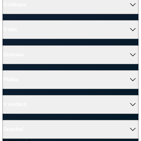
Doprava
Platba
V médiích
Ocenění
© 2026 CityZen
| vytvořil
emorfiq
Zavřít
Skladem na prodejně
SAVONA Dámský top bílý 38