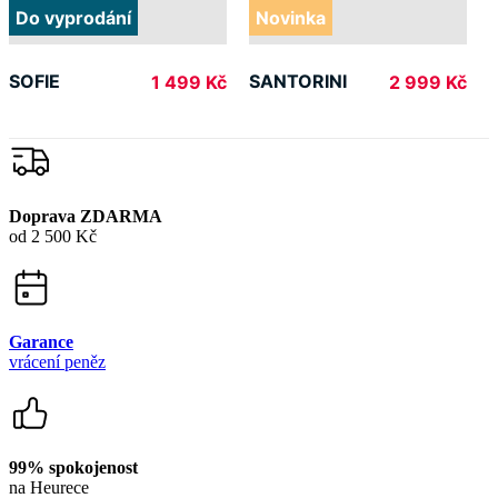
Doprava ZDARMA
od 2 500 Kč
Garance
vrácení peněz
99% spokojenost
na Heurece
15 500+
pozitivních recenzí
Zákaznická podpora