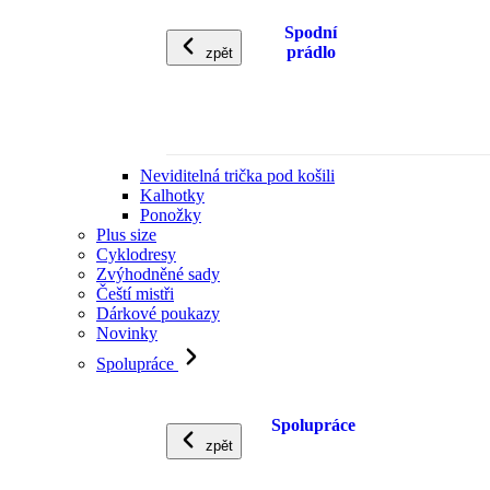
Spodní
prádlo
zpět
Neviditelná trička pod košili
Kalhotky
Ponožky
Plus size
Cyklodresy
Zvýhodněné sady
Čeští mistři
Dárkové poukazy
Novinky
Spolupráce
Spolupráce
zpět