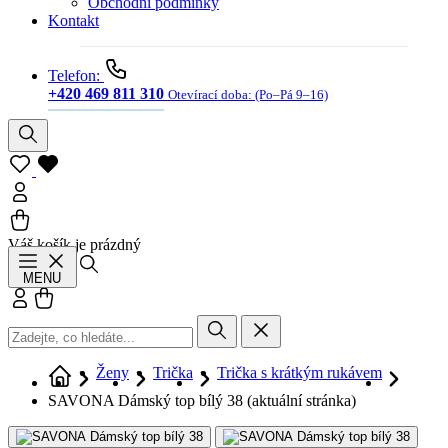
Obchodní podmínky
Kontakt
Telefon:
+420 469 811 310
Otevírací doba:
(Po–Pá 9–16)
Váš košík je prázdný
Hledat
MENU
Přihlásit se
Košík
Ženy
Trička
Trička s krátkým rukávem
SAVONA Dámský top bílý 38
(aktuální stránka)