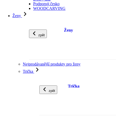
Podporuji česko
WOODCARVING
Ženy
Ženy
zpět
Nejprodávanější produkty pro ženy
Trička
Trička
zpět