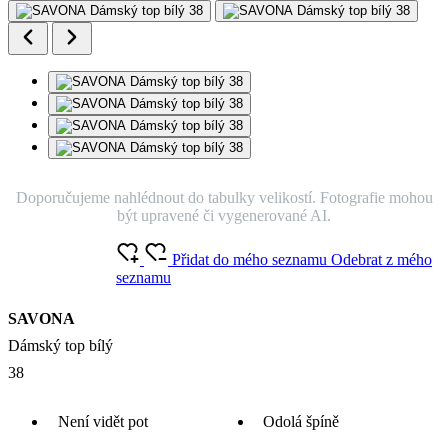
Doporučujeme nahlédnout do tabulky velikostí. Fotografie mohou
být upravené či vygenerované AI.
Přidat do mého seznamu
Odebrat z mého
seznamu
SAVONA
Dámský top bílý
38
Není vidět pot
Odolá špíně