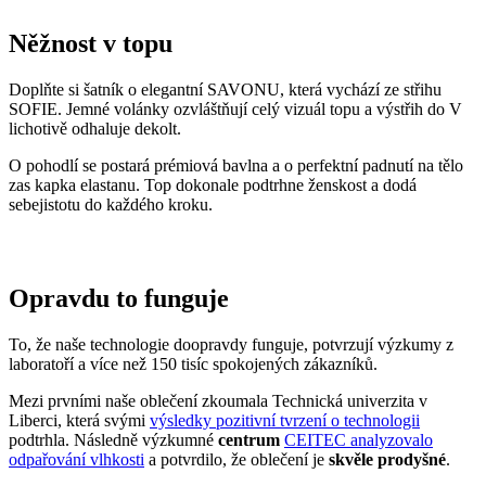
O pohodlí se postará prémiová bavlna a o perfektní padnutí na tělo
zas kapka elastanu. Top dokonale podtrhne ženskost a dodá
sebejistotu do každého kroku.
Opravdu to funguje
To, že naše technologie doopravdy funguje, potvrzují výzkumy z
laboratoří a více než 150 tisíc spokojených zákazníků.
Mezi prvními naše oblečení zkoumala Technická univerzita v
Liberci, která svými
výsledky pozitivní tvrzení o technologii
podtrhla. Následně výzkumné
centrum
CEITEC analyzovalo
odpařování vlhkosti
a potvrdilo, že oblečení je
skvěle prodyšné
.
Také jsme si nechali změřit, zda oblečení CityZen chrání pokožku
před slunečním zářením. V testu jsme obstáli, a dokonce
získali UPF
50+
.