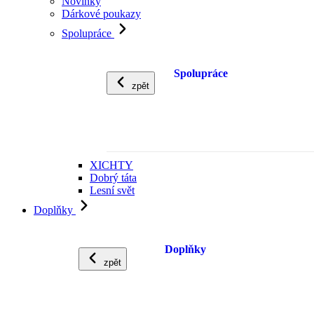
Novinky
Dárkové poukazy
Spolupráce
Spolupráce
zpět
XICHTY
Dobrý táta
Lesní svět
Doplňky
Doplňky
zpět