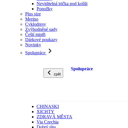
Neviditelná trička pod košili
Ponožky
Plus size
Merino
Cyklodresy
Zvýhodněné sady
Čeští mistři
Dárkové poukazy
Novinky
Spolupráce
Spolupráce
zpět
CHINASKI
XICHTY
ZDRAVÁ MĚSTA
Via Czechia
Dobrý táta