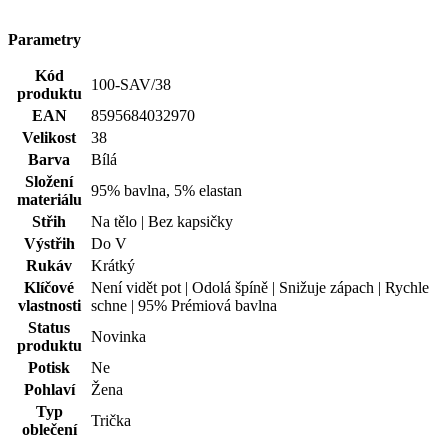
Barva
Bílá
Složení
95% bavlna, 5% elastan
materiálu
Střih
Na tělo | Bez kapsičky
Výstřih
Do V
Rukáv
Krátký
Klíčové
Není vidět pot | Odolá špíně | Snižuje zápach | Rychle
vlastnosti
schne | 95% Prémiová bavlna
Status
Novinka
produktu
Potisk
Ne
Pohlaví
Žena
Typ
Trička
oblečení
Hodnocení produktu
Tento produkt zatím nikdo nehodnotil.
PŘIDAT HODNOCENÍ