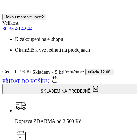
Okamžitě k vyzvednutí na prodejnách
Cena
1 199 Kč
Doručíme:
Skladem > 5 ks
středa 12.08.
PŘIDAT DO KOŠÍKU
SKLADEM NA PRODEJNĚ
Doprava ZDARMA
od 2 500 Kč
Garance
vrácení peněz
99% spokojenost
na Heurece