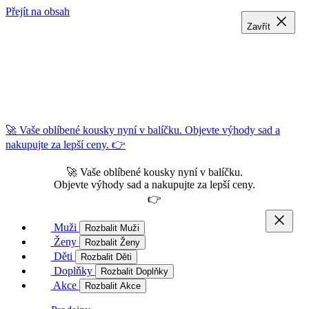
Přejít na obsah
Zavřít
Zavřít
Zavřít
🚀 Vaše oblíbené kousky nyní v balíčku. Objevte výhody sad a
nakupujte za lepší ceny. 👉
🚀 Vaše oblíbené kousky nyní v balíčku.
Objevte výhody sad a nakupujte za lepší ceny.
👉
Muži
Rozbalit Muži
Ženy
Rozbalit Ženy
Děti
Rozbalit Děti
Doplňky
Rozbalit Doplňky
Akce
Rozbalit Akce