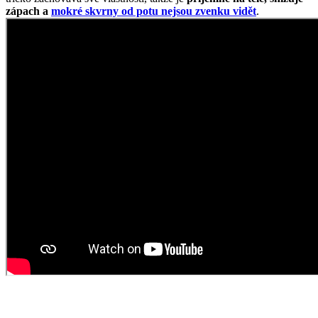
Něžnost v topu
Doplňte si šatník o elegantní SAVONU, která vychází ze střihu
SOFIE. Jemné volánky ozvláštňují celý vizuál topu a výstřih do V
lichotivě odhaluje dekolt.