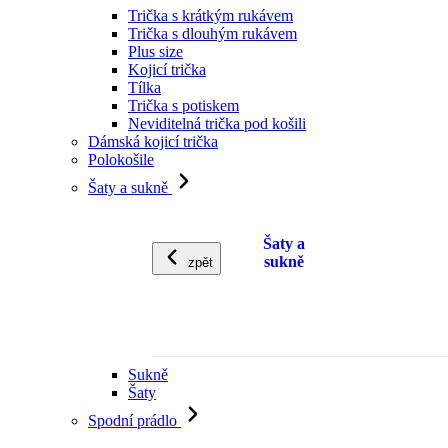
Trička s krátkým rukávem
Trička s dlouhým rukávem
Plus size
Kojicí trička
Tílka
Trička s potiskem
Neviditelná trička pod košili
Dámská kojicí trička
Polokošile
Šaty a sukně
Šaty a
sukně
zpět
Sukně
Šaty
Spodní prádlo