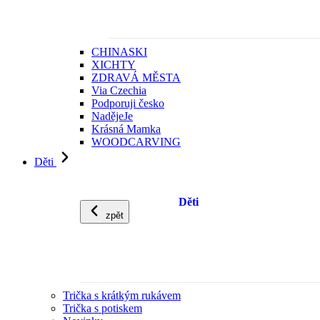
CHINASKI
XICHTY
ZDRAVÁ MĚSTA
Via Czechia
Podporuji česko
NadějeJe
Krásná Mamka
WOODCARVING
Děti
Děti
zpět
Trička s krátkým rukávem
Trička s potiskem