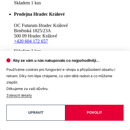
Skladem 1 kus
Prodejna Chrudim
Palackého třída 805
537 01 Chrudim
+420 737 922 832
Skladem 1 kus
Aby se vám u nás nakupovalo co nejpohodlněji...
Prodejna Olomouc
Používáme cookies pro fungování e-shopu a přizpůsobení obsahu i
OC Galerie Šantovka
reklam. Díky nim lépe chápeme, co vám dělá radost a co můžeme
Polská 1201/1
zlepšit.
77900 Olomouc
Děkujeme za vaši důvěru.
+420 604 884 042
Zobrazit detaily
Skladem 1 kus
Prodejna Ostrava
UPRAVIT
POVOLIT
OC Forum Nová Karolina
Jantarova 3344/4