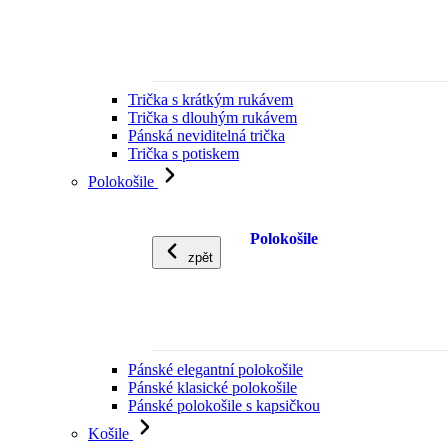
Trička s krátkým rukávem
Trička s dlouhým rukávem
Pánská neviditelná trička
Trička s potiskem
Polokošile
Polokošile
zpět
Pánské elegantní polokošile
Pánské klasické polokošile
Pánské polokošile s kapsičkou
Košile