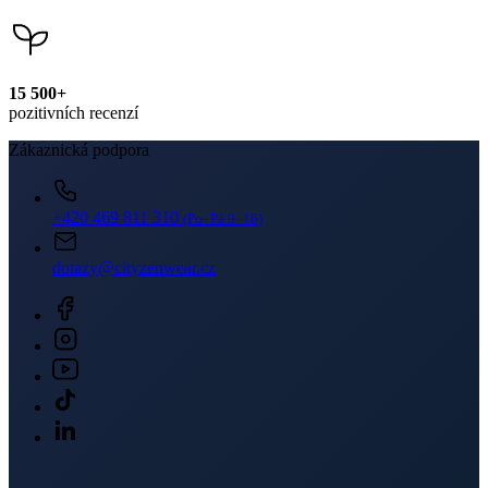
+420 469 811 310
(Po–Pá 9–16)
dotazy@cityzenwear.cz
Newsletter
Získejte slevy jen pro přihlášené, buďte informováni o akcích.
Váš e-mail