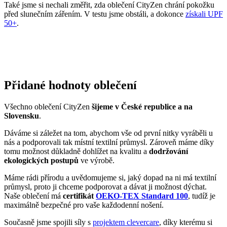
Přidané hodnoty oblečení
Všechno oblečení CityZen
šijeme v České republice a na
Slovensku
.
Dáváme si záležet na tom, abychom vše od první nitky vyráběli u
nás a podporovali tak místní textilní průmysl. Zároveň máme díky
tomu možnost důkladně dohlížet na kvalitu a
dodržování
ekologických postupů
ve výrobě.
Máme rádi přírodu a uvědomujeme si, jaký dopad na ni má textilní
průmysl, proto ji chceme podporovat a dávat ji možnost dýchat.
Naše oblečení má
certifikát
OEKO-TEX Standard 100
, tudíž je
maximálně bezpečné pro vaše každodenní nošení.
Současně jsme spojili síly s
projektem clevercare
, díky kterému si
všichni osvojíme triky, jak šetrně pečovat o oblečení, prodloužit jeho
životnost a ulevit životnímu prostředí.
Vše o výrobě se dozvíte na stránce
Příběh trika
.
SAVONA