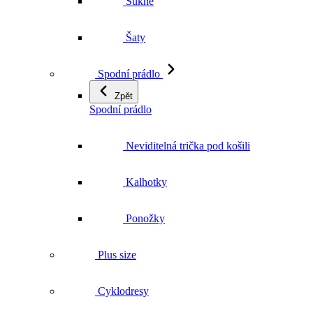
Sukně
Šaty
Spodní prádlo
Zpět
Spodní prádlo
Neviditelná trička pod košili
Kalhotky
Ponožky
Plus size
Cyklodresy