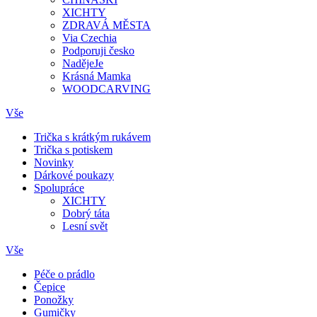
XICHTY
ZDRAVÁ MĚSTA
Via Czechia
Podporuji česko
NadějeJe
Krásná Mamka
WOODCARVING
Vše
Trička s krátkým rukávem
Trička s potiskem
Novinky
Dárkové poukazy
Spolupráce
XICHTY
Dobrý táta
Lesní svět
Vše
Péče o prádlo
Čepice
Ponožky
Gumičky