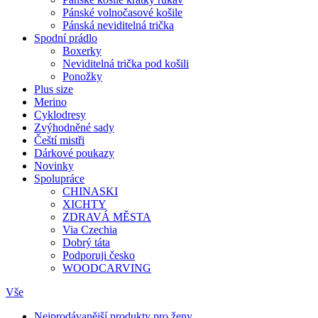
Pánské volnočasové košile
Pánská neviditelná trička
Spodní prádlo
Boxerky
Neviditelná trička pod košili
Ponožky
Plus size
Merino
Cyklodresy
Zvýhodněné sady
Čeští mistři
Dárkové poukazy
Novinky
Spolupráce
CHINASKI
XICHTY
ZDRAVÁ MĚSTA
Via Czechia
Dobrý táta
Podporuji česko
WOODCARVING
Vše
Nejprodávanější produkty pro ženy