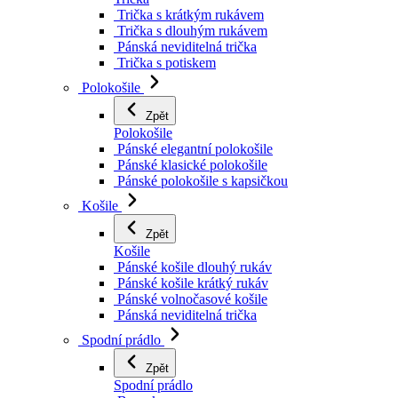
Trička s krátkým rukávem
Trička s dlouhým rukávem
Pánská neviditelná trička
Trička s potiskem
Polokošile
Zpět
Polokošile
Pánské elegantní polokošile
Pánské klasické polokošile
Pánské polokošile s kapsičkou
Košile
Zpět
Košile
Pánské košile dlouhý rukáv
Pánské košile krátký rukáv
Pánské volnočasové košile
Pánská neviditelná trička
Spodní prádlo
Zpět
Spodní prádlo