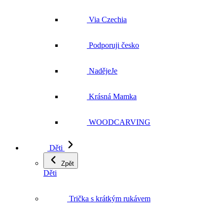
Via Czechia
Podporuji česko
NadějeJe
Krásná Mamka
WOODCARVING
Děti
Zpět
Děti
Trička s krátkým rukávem