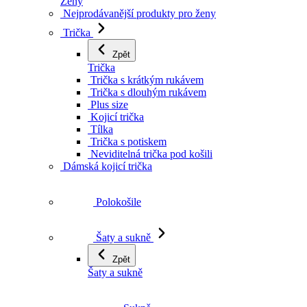
Ženy
Nejprodávanější produkty pro ženy
Trička
Zpět
Trička
Trička s krátkým rukávem
Trička s dlouhým rukávem
Plus size
Kojicí trička
Tílka
Trička s potiskem
Neviditelná trička pod košili
Dámská kojicí trička
Polokošile
Šaty a sukně
Zpět
Šaty a sukně