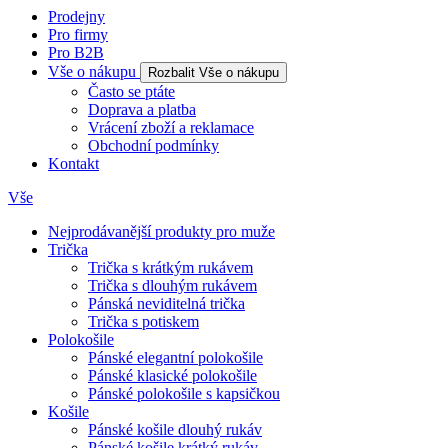
Prodejny
Pro firmy
Pro B2B
Vše o nákupu
Rozbalit Vše o nákupu
Často se ptáte
Doprava a platba
Vrácení zboží a reklamace
Obchodní podmínky
Kontakt
Vše
Nejprodávanější produkty pro muže
Trička
Trička s krátkým rukávem
Trička s dlouhým rukávem
Pánská neviditelná trička
Trička s potiskem
Polokošile
Pánské elegantní polokošile
Pánské klasické polokošile
Pánské polokošile s kapsičkou
Košile
Pánské košile dlouhý rukáv
Pánské košile krátký rukáv