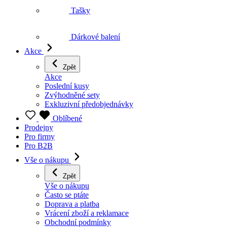
Tašky
Dárkové balení
Akce
Zpět
Akce
Poslední kusy
Zvýhodněné sety
Exkluzivní předobjednávky
Oblíbené
Prodejny
Pro firmy
Pro B2B
Vše o nákupu
Zpět
Vše o nákupu
Často se ptáte
Doprava a platba
Vrácení zboží a reklamace
Obchodní podmínky