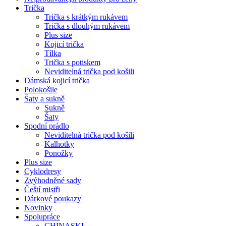
Trička
Trička s krátkým rukávem
Trička s dlouhým rukávem
Plus size
Kojicí trička
Tílka
Trička s potiskem
Neviditelná trička pod košili
Dámská kojicí trička
Polokošile
Šaty a sukně
Sukně
Šaty
Spodní prádlo
Neviditelná trička pod košili
Kalhotky
Ponožky
Plus size
Cyklodresy
Zvýhodněné sady
Čeští mistři
Dárkové poukazy
Novinky
Spolupráce
CHINASKI