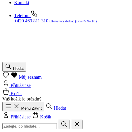
Kontakt
Telefon:
+420 469 811 310
Otevírací doba:
(Po–Pá 9–16)
Hledat
Můj seznam
Přihlásit se
Košík
Váš košík je prázdný
Hledat
Menu
Zavřít
Přihlásit se
Košík