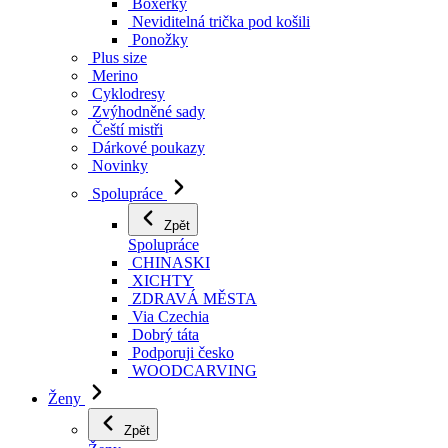
Boxerky
Neviditelná trička pod košili
Ponožky
Plus size
Merino
Cyklodresy
Zvýhodněné sady
Čeští mistři
Dárkové poukazy
Novinky
Spolupráce
Zpět
Spolupráce
CHINASKI
XICHTY
ZDRAVÁ MĚSTA
Via Czechia
Dobrý táta
Podporuji česko
WOODCARVING
Ženy
Zpět