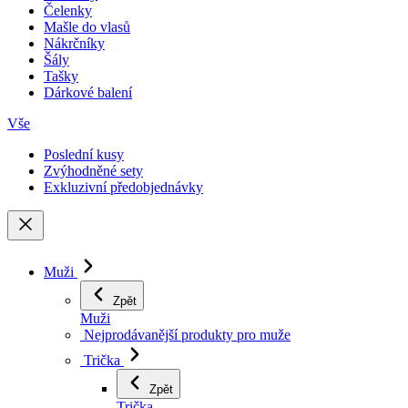
Čelenky
Mašle do vlasů
Nákrčníky
Šály
Tašky
Dárkové balení
Vše
Poslední kusy
Zvýhodněné sety
Exkluzivní předobjednávky
Muži
Zpět
Muži
Nejprodávanější produkty pro muže
Trička
Zpět
Trička