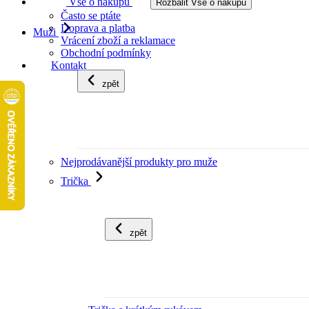
Vše o nákupu
Rozbalit Vše o nákupu
Často se ptáte
Doprava a platba
Muži
Vrácení zboží a reklamace
Obchodní podmínky
Kontakt
zpět
Nejprodávanější produkty pro muže
Trička
zpět