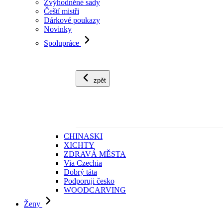
Zvýhodněné sady
Čeští mistři
Dárkové poukazy
Novinky
Spolupráce
zpět
CHINASKI
XICHTY
ZDRAVÁ MĚSTA
Via Czechia
Dobrý táta
Podporuji česko
WOODCARVING
Ženy