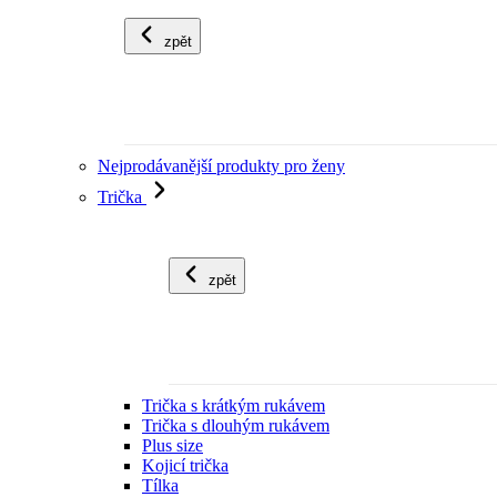
zpět
Nejprodávanější produkty pro ženy
Trička
zpět
Trička s krátkým rukávem
Trička s dlouhým rukávem
Plus size
Kojicí trička
Tílka