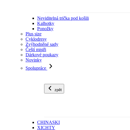
Neviditelná trička pod košili
Kalhotky
Ponožky
Plus size
Cyklodresy
Zvýhodněné sady
Čeští mistři
Dárkové poukazy
Novinky
Spolupráce
zpět
CHINASKI
XICHTY