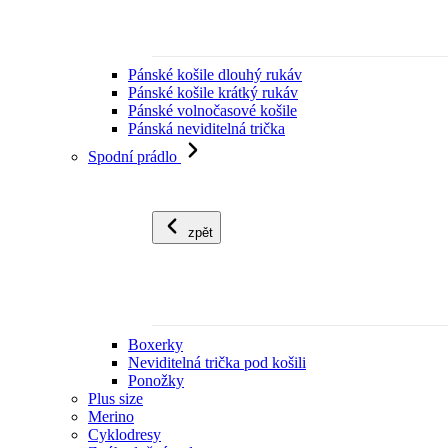
Pánské košile dlouhý rukáv
Pánské košile krátký rukáv
Pánské volnočasové košile
Pánská neviditelná trička
Spodní prádlo
zpět
Boxerky
Neviditelná trička pod košili
Ponožky
Plus size
Merino
Cyklodresy