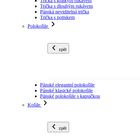
Trička s krátkým rukávem
Trička s dlouhým rukávem
Pánská neviditelná trička
Trička s potiskem
Polokošile
zpět
Pánské elegantní polokošile
Pánské klasické polokošile
Pánské polokošile s kapsičkou
Košile
zpět