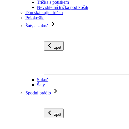
Trička s potiskem
Neviditelná trička pod košili
Dámská kojicí trička
Polokošile
Šaty a sukně
zpět
Sukně
Šaty
Spodní prádlo
zpět