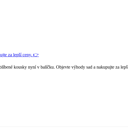
jte za lepší ceny. 👉
blíbené kousky nyní v balíčku. Objevte výhody sad a nakupujte za lepš