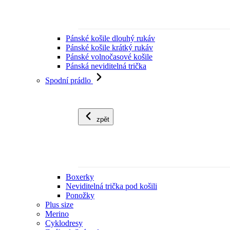
Pánské košile dlouhý rukáv
Pánské košile krátký rukáv
Pánské volnočasové košile
Pánská neviditelná trička
Spodní prádlo
zpět
Boxerky
Neviditelná trička pod košili
Ponožky
Plus size
Merino
Cyklodresy