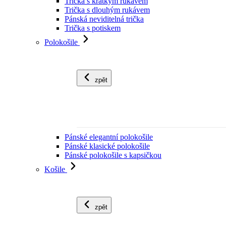
Trička s krátkým rukávem
Trička s dlouhým rukávem
Pánská neviditelná trička
Trička s potiskem
Polokošile
zpět
Pánské elegantní polokošile
Pánské klasické polokošile
Pánské polokošile s kapsičkou
Košile
zpět