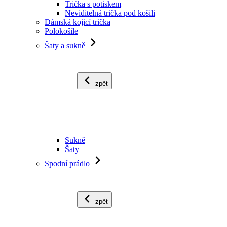
Trička s potiskem
Neviditelná trička pod košili
Dámská kojicí trička
Polokošile
Šaty a sukně
zpět
Sukně
Šaty
Spodní prádlo
zpět