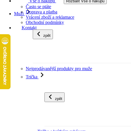
Vše o nákupu
Rozbalit Vše o nákupu
Často se ptáte
Doprava a platba
Muži
Vrácení zboží a reklamace
Obchodní podmínky
Kontakt
zpět
Nejprodávanější produkty pro muže
Trička
zpět