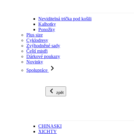
Neviditelná trička pod košili
Kalhotky
Ponožky
Plus size
Cyklodresy
Zvýhodněné sady
Čeští mistři
Dárkové poukazy
Novinky
Spolupráce
zpět
CHINASKI
XICHTY