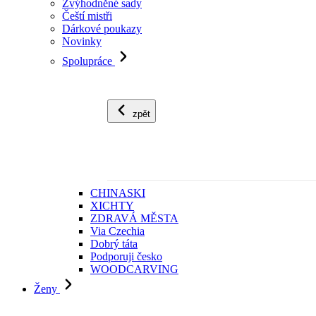
Zvýhodněné sady
Čeští mistři
Dárkové poukazy
Novinky
Spolupráce
zpět
CHINASKI
XICHTY
ZDRAVÁ MĚSTA
Via Czechia
Dobrý táta
Podporuji česko
WOODCARVING
Ženy