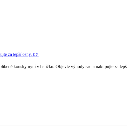
jte za lepší ceny. 👉
blíbené kousky nyní v balíčku. Objevte výhody sad a nakupujte za lepš