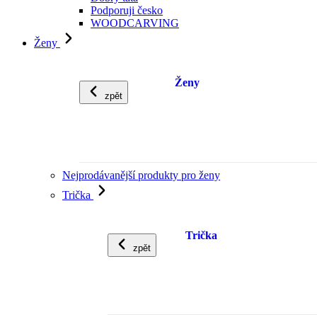
Podporuji česko
WOODCARVING
Ženy
Ženy
zpět
Nejprodávanější produkty pro ženy
Trička
Trička
zpět