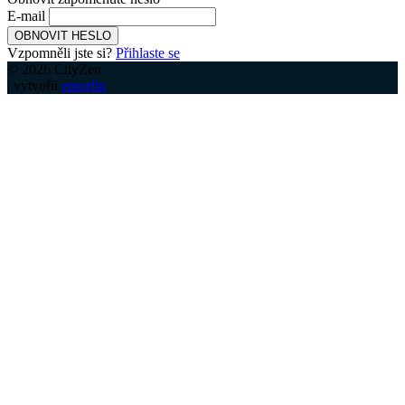
E-mail
OBNOVIT HESLO
Vzpomněli jste si?
Přihlaste se
© 2026 CityZen
| vytvořil
emorfiq