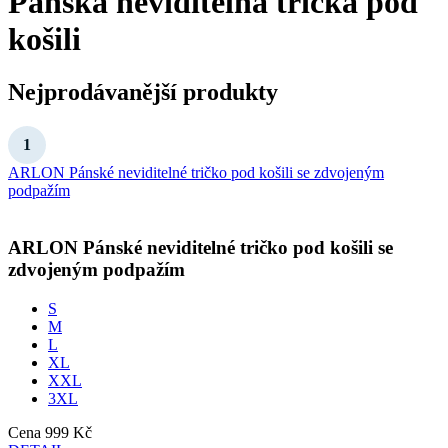
Pánská neviditelná trička pod
košili
Nejprodávanější produkty
ARLON Pánské neviditelné tričko pod košili se zdvojeným
podpažím
ARLON
Pánské neviditelné tričko pod košili se
zdvojeným podpažím
S
M
L
XL
XXL
3XL
Cena
999 Kč