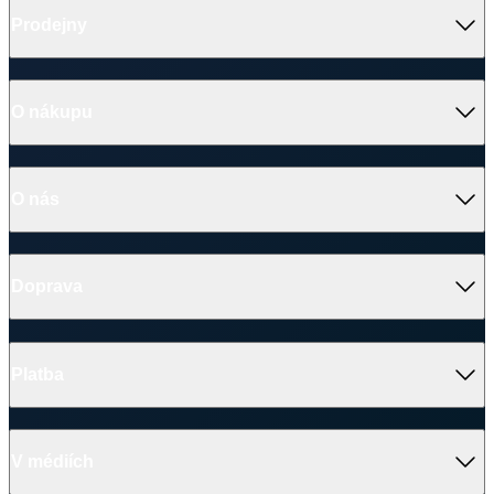
Prodejny
O nákupu
O nás
Doprava
Platba
V médiích