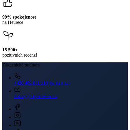
99% spokojenost
na Heurece
15 500+
pozitivních recenzí
Zákaznická podpora
+420 469 811 310
(Po–Pá 9–16)
dotazy@cityzenwear.cz