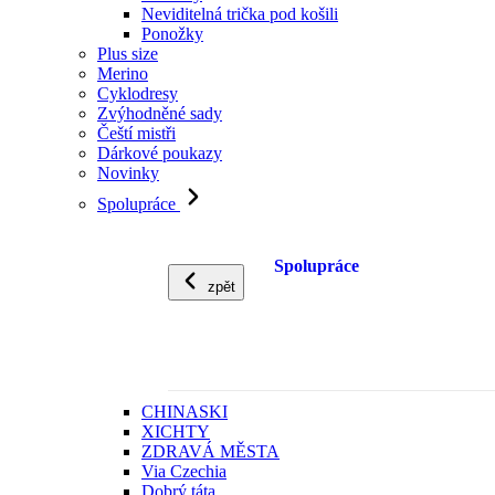
Neviditelná trička pod košili
Ponožky
Plus size
Merino
Cyklodresy
Zvýhodněné sady
Čeští mistři
Dárkové poukazy
Novinky
Spolupráce
Spolupráce
zpět
CHINASKI
XICHTY
ZDRAVÁ MĚSTA
Via Czechia
Dobrý táta