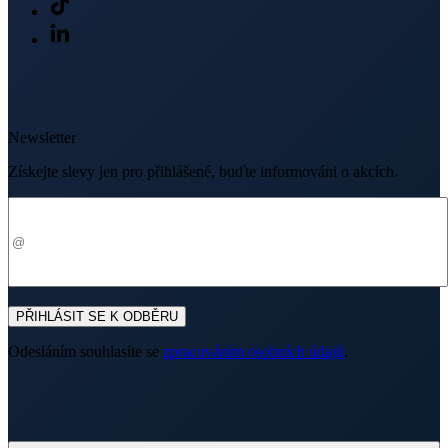
Newsletter
Získejte slevy jen pro přihlášené, buďte informováni o akcích.
Váš e-mail
PŘIHLÁSIT SE K ODBĚRU
Odesláním souhlasíte se
zpracováním osobních údajů
.