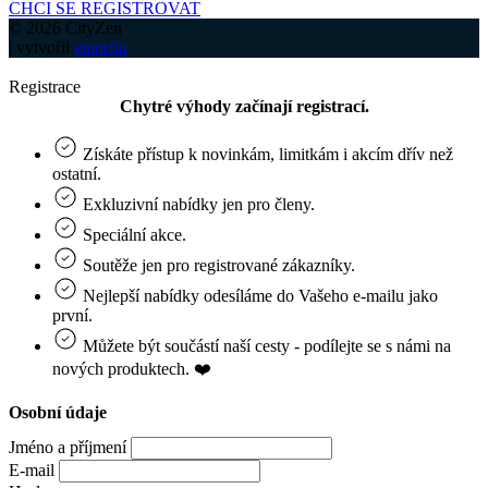
CHCI SE REGISTROVAT
© 2026 CityZen
| vytvořil
emorfiq
Registrace
Chytré výhody začínají registrací.
Získáte přístup k novinkám, limitkám i akcím dřív než
ostatní.
Exkluzivní nabídky jen pro členy.
Speciální akce.
Soutěže jen pro registrované zákazníky.
Nejlepší nabídky odesíláme do Vašeho e‑mailu jako
první.
Můžete být součástí naší cesty - podílejte se s námi na
nových produktech. ❤️
Osobní údaje
Jméno a příjmení
E-mail