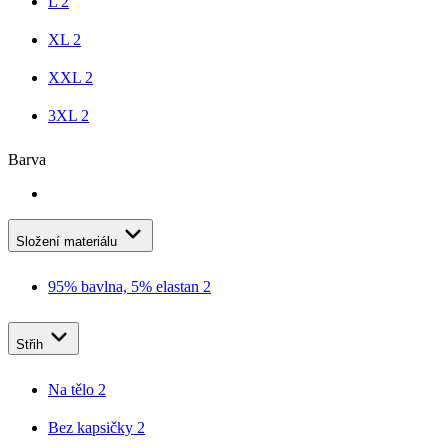
L
2
XL
2
XXL
2
3XL
2
Barva
Složení materiálu
95% bavlna, 5% elastan
2
Střih
Na tělo
2
Bez kapsičky
2