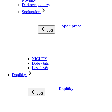
Novinky
Dárkové poukazy
Spolupráce
Spolupráce
zpět
XICHTY
Dobrý táta
Lesní svět
Doplňky
Doplňky
zpět