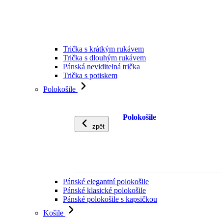
Trička s krátkým rukávem
Trička s dlouhým rukávem
Pánská neviditelná trička
Trička s potiskem
Polokošile
Polokošile
zpět
Pánské elegantní polokošile
Pánské klasické polokošile
Pánské polokošile s kapsičkou
Košile