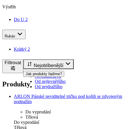
Výstřih
Do U
2
Rukáv
Krátký
2
Filtrovat
Nejoblíbenější
Jak produkty řadíme?
Nejoblíbenější
Od nejlevnějšího
Produkty
Od nejdražšího
ARLON Pánské neviditelné tričko pod košili se zdvojeným
podpažím
Do vyprodání
Tělová
Do vyprodání
Tělová