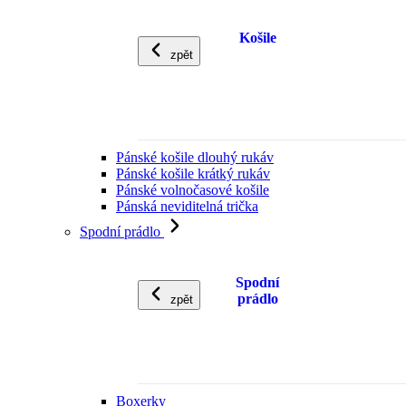
Košile
zpět
Pánské košile dlouhý rukáv
Pánské košile krátký rukáv
Pánské volnočasové košile
Pánská neviditelná trička
Spodní prádlo
Spodní
prádlo
zpět
Boxerky