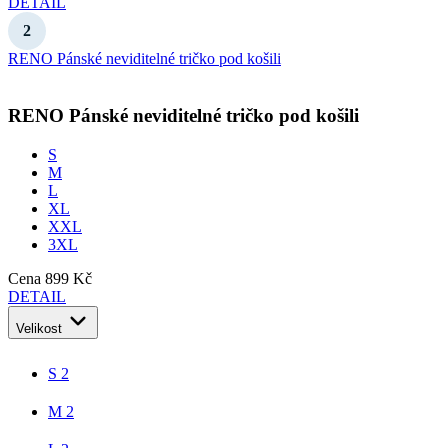
DETAIL
RENO Pánské neviditelné tričko pod košili
RENO
Pánské neviditelné tričko pod košili
S
M
L
XL
XXL
3XL
Cena
899 Kč
DETAIL
Velikost
S
2
M
2