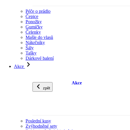
Péče o prádlo
Čepice
Ponožky
Gumičky
Čelenky
Mašle do vlasů
Nákrčníky
Šály
Tašky
Dárkové balení
Akce
Akce
zpět
Poslední kusy
Zvýhodněné sety