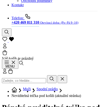
Obchodní podmínky
Kontakt
Telefon:
+420 469 811 310
Otevírací doba:
(Po–Pá 9–16)
Váš košík je prázdný
Hledat
MENU
Přihlásit se
Košík
Muži
Spodní prádlo
Neviditelná trička pod košili
(aktuální stránka)