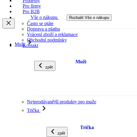
Prodejny
Pro firmy
Pro B2B
Vše o nákupu
Rozbalit Vše o nákupu
Často se ptáte
Doprava a platba
Vrácení zboží a reklamace
Obchodní podmínky
Muži
Kontakt
Muži
zpět
Nejprodávanější produkty pro muže
Trička
Trička
zpět