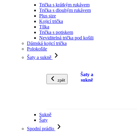
Trička s krátkým rukávem
Trička s dlouhým rukávem
Plus size
Kojicí trička
Tílka
Trička s potiskem
Neviditelná trička pod košili
Dámská kojicí trička
Polokošile
Šaty a sukně
Šaty a
sukně
zpět
Sukně
Šaty
Spodní prádlo