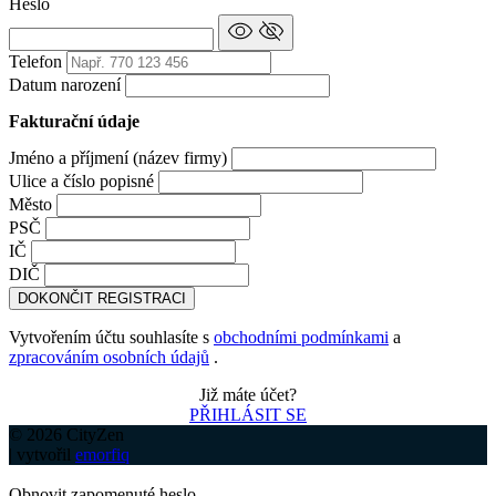
Heslo
Telefon
Datum narození
Fakturační údaje
Jméno a příjmení (název firmy)
Ulice a číslo popisné
Město
PSČ
IČ
DIČ
DOKONČIT REGISTRACI
Vytvořením účtu souhlasíte s
obchodními podmínkami
a
zpracováním osobních údajů
.
Již máte účet?
PŘIHLÁSIT SE
© 2026 CityZen
| vytvořil
emorfiq
Obnovit zapomenuté heslo