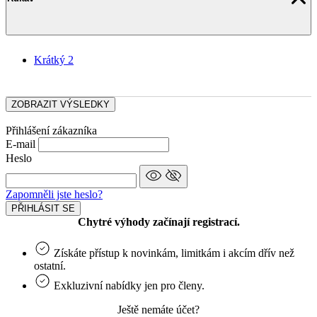
Krátký
2
ZOBRAZIT VÝSLEDKY
Přihlášení zákazníka
E-mail
Heslo
Zapomněli jste heslo?
PŘIHLÁSIT SE
Chytré výhody začínají registrací.
Získáte přístup k novinkám, limitkám i akcím dřív než
ostatní.
Exkluzivní nabídky jen pro členy.
Ještě nemáte účet?