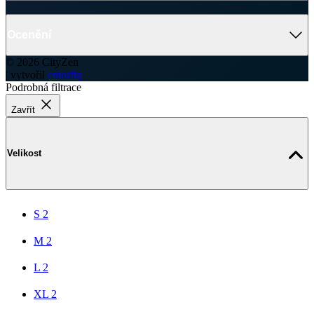
Ocenění
© 2026 CityZen
| vytvořil
emorfiq
Podrobná filtrace
Zavřít
Velikost
S
2
M
2
L
2
XL
2