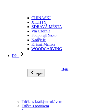
CHINASKI
XICHTY
ZDRAVÁ MĚSTA
Via Czechia
Podporuji česko
NadějeJe
Krásná Mamka
WOODCARVING
Děti
Děti
zpět
Trička s krátkým rukávem
Trička s potiskem