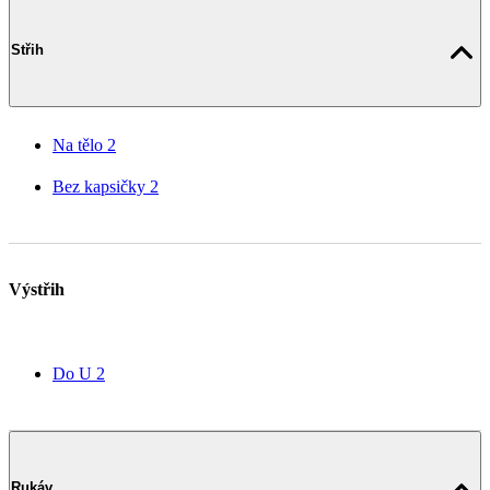
Střih
Na tělo
2
Bez kapsičky
2
Výstřih
Do U
2
Rukáv