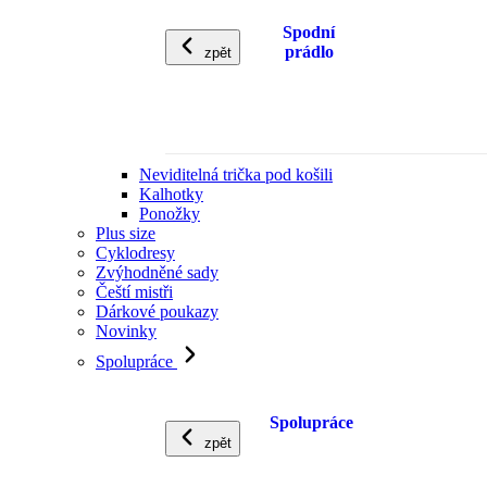
Spodní
prádlo
zpět
Neviditelná trička pod košili
Kalhotky
Ponožky
Plus size
Cyklodresy
Zvýhodněné sady
Čeští mistři
Dárkové poukazy
Novinky
Spolupráce
Spolupráce
zpět