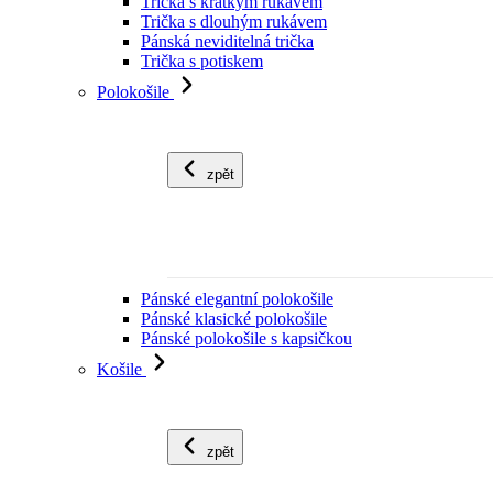
Trička s krátkým rukávem
Trička s dlouhým rukávem
Pánská neviditelná trička
Trička s potiskem
Polokošile
zpět
Pánské elegantní polokošile
Pánské klasické polokošile
Pánské polokošile s kapsičkou
Košile
zpět