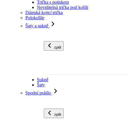
Trička s potiskem
Neviditelná trička pod košili
Dámská kojicí trička
Polokošile
Šaty a sukně
zpět
Sukně
Šaty
Spodní prádlo
zpět