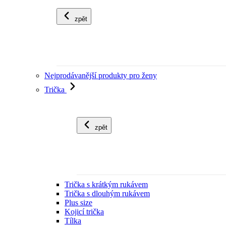
zpět
Nejprodávanější produkty pro ženy
Trička
zpět
Trička s krátkým rukávem
Trička s dlouhým rukávem
Plus size
Kojicí trička
Tílka