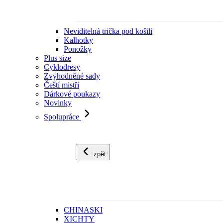
Neviditelná trička pod košili
Kalhotky
Ponožky
Plus size
Cyklodresy
Zvýhodněné sady
Čeští mistři
Dárkové poukazy
Novinky
Spolupráce
zpět
CHINASKI
XICHTY