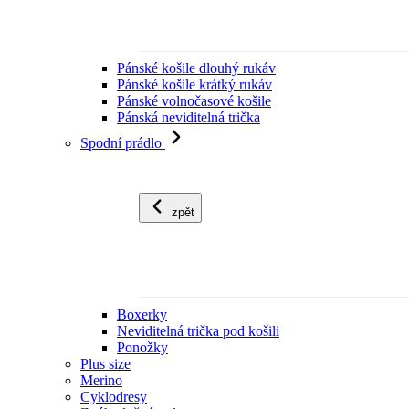
Pánské košile dlouhý rukáv
Pánské košile krátký rukáv
Pánské volnočasové košile
Pánská neviditelná trička
Spodní prádlo
zpět
Boxerky
Neviditelná trička pod košili
Ponožky
Plus size
Merino
Cyklodresy