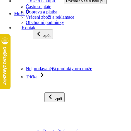
Vše o nákupu
Rozbalit Vše o nákupu
Často se ptáte
Doprava a platba
Muži
Vrácení zboží a reklamace
Obchodní podmínky
Kontakt
zpět
Nejprodávanější produkty pro muže
Trička
zpět