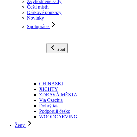
Zvýhodněné sady
Čeští mistři
Dárkové poukazy
Novinky
Spolupráce
zpět
CHINASKI
XICHTY
ZDRAVÁ MĚSTA
Via Czechia
Dobrý táta
Podporuji česko
WOODCARVING
Ženy