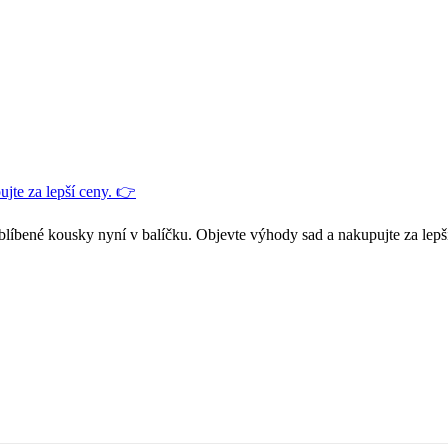
jte za lepší ceny. 👉
blíbené kousky nyní v balíčku. Objevte výhody sad a nakupujte za lepš