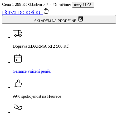
Doprava ZDARMA
od 2 500 Kč
Garance
vrácení peněz
99% spokojenost
na Heurece
15 500+
pozitivních recenzí
Popis
Parametry
Hodnocení
3