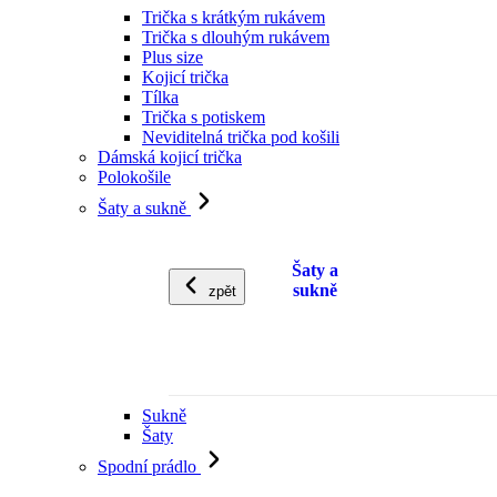
Trička s krátkým rukávem
Trička s dlouhým rukávem
Plus size
Kojicí trička
Tílka
Trička s potiskem
Neviditelná trička pod košili
Dámská kojicí trička
Polokošile
Šaty a sukně
Šaty a
sukně
zpět
Sukně
Šaty
Spodní prádlo