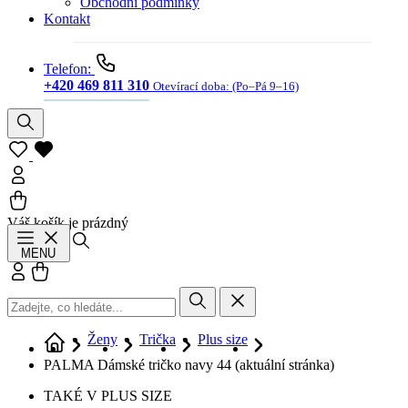
Obchodní podmínky
Kontakt
Telefon:
+420 469 811 310
Otevírací doba:
(Po–Pá 9–16)
Váš košík je prázdný
Hledat
MENU
Přihlásit se
Košík
Ženy
Trička
Plus size
PALMA Dámské tričko navy 44
(aktuální stránka)
TAKÉ V PLUS SIZE