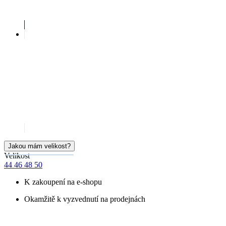
Jakou mám velikost?
Velikost
44
46
48
50
K zakoupení na e-shopu
Okamžitě k vyzvednutí na prodejnách
Cena
1 299 Kč
Doručíme:
Skladem > 5 ks
úterý 11.08.
PŘIDAT DO KOŠÍKU
SKLADEM NA PRODEJNĚ