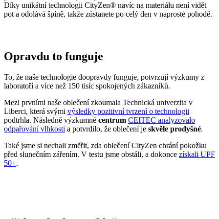
To, že naše technologie doopravdy funguje, potvrzují výzkumy z
laboratoří a více než 150 tisíc spokojených zákazníků.
Mezi prvními naše oblečení zkoumala Technická univerzita v
Liberci, která svými
výsledky pozitivní tvrzení o technologii
podtrhla. Následně výzkumné
centrum
CEITEC analyzovalo
odpařování vlhkosti
a potvrdilo, že oblečení je
skvěle prodyšné
.
Také jsme si nechali změřit, zda oblečení CityZen chrání pokožku
před slunečním zářením. V testu jsme obstáli, a dokonce
získali UPF
50+
.
Přidané hodnoty oblečení
Všechno oblečení CityZen
šijeme v České republice a na
Slovensku
.
Dáváme si záležet na tom, abychom vše od první nitky vyráběli u
nás a podporovali tak místní textilní průmysl. Zároveň máme díky
tomu možnost důkladně dohlížet na kvalitu a
dodržování