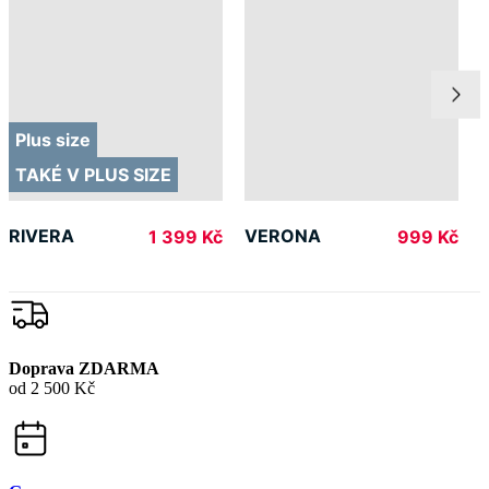
TAKÉ V PLUS SIZE
RIVERA
VERONA
1 399 Kč
999 Kč
Doprava ZDARMA
od 2 500 Kč
Garance
vrácení peněz
99% spokojenost
na Heurece