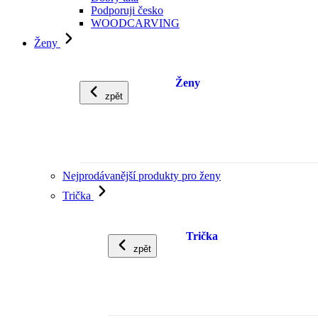
Podporuji česko
WOODCARVING
Ženy
Ženy
zpět
Nejprodávanější produkty pro ženy
Trička
Trička
zpět