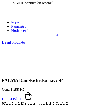
Detail produktu
PALMA
Dámské tričko navy 44
Cena
1 299 Kč
DO KOŠÍKU
Není vidět pot a odolá špíně
Unikátní a chytré vlastnosti, díky kterým je naše oblečení jedinečné
na trhu, zajišťuje technologie CityZen®.
Vnější strana
odolá tekutinám a špíně
, vše z ní ihned sklepete nebo
jemně setřete.
Vnitřní strana absorbuje vlhkost a rozvádí ji do větší plochy než