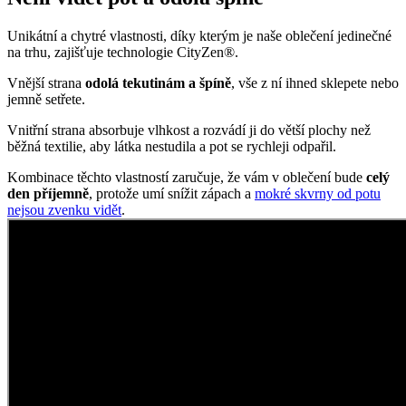
běžná textilie, aby látka nestudila a pot se rychleji odpařil.
Kombinace těchto vlastností zaručuje, že vám v oblečení bude
celý
den příjemně
, protože umí snížit zápach a
mokré skvrny od potu
nejsou zvenku vidět
.