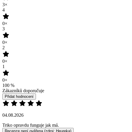
2
0×
1
0×
100
%
Zákazníků doporučuje
Přidat hodnocení
04.08.2026
Triko opravdu funguje jak má.
Recenze není ověřena
(zdroj: Heureka)
24.07.2026
Trička jsou perfektní. Jen je jich málo ve vel.50.
Recenze není ověřena
(zdroj: Heureka)