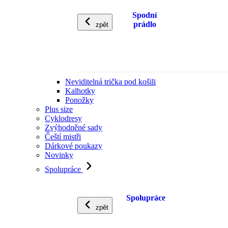
Spodní
prádlo
zpět
Neviditelná trička pod košili
Kalhotky
Ponožky
Plus size
Cyklodresy
Zvýhodněné sady
Čeští mistři
Dárkové poukazy
Novinky
Spolupráce
Spolupráce
zpět