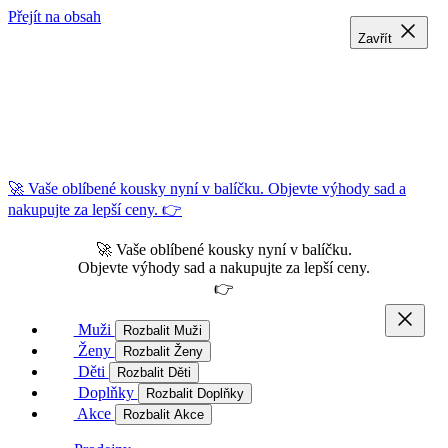
Přejít na obsah
Zavřít
Zavřít
Zavřít
🚀 Vaše oblíbené kousky nyní v balíčku. Objevte výhody sad a
nakupujte za lepší ceny. 👉
🚀 Vaše oblíbené kousky nyní v balíčku.
Objevte výhody sad a nakupujte za lepší ceny.
👉
Muži
Rozbalit Muži
Ženy
Rozbalit Ženy
Děti
Rozbalit Děti
Doplňky
Rozbalit Doplňky
Akce
Rozbalit Akce