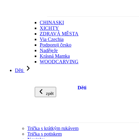
CHINASKI
XICHTY
ZDRAVÁ MĚSTA
Via Czechia
Podporuji česko
NadějeJe
Krásná Mamka
WOODCARVING
Děti
Děti
zpět
Trička s krátkým rukávem
Trička s potiskem