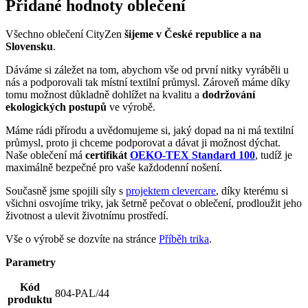
ekologických postupů
ve výrobě.
Máme rádi přírodu a uvědomujeme si, jaký dopad na ni má textilní
průmysl, proto ji chceme podporovat a dávat ji možnost dýchat.
Naše oblečení má
certifikát
OEKO-TEX Standard 100
, tudíž je
maximálně bezpečné pro vaše každodenní nošení.
Současně jsme spojili síly s
projektem clevercare
, díky kterému si
všichni osvojíme triky, jak šetrně pečovat o oblečení, prodloužit jeho
životnost a ulevit životnímu prostředí.
Vše o výrobě se dozvíte na stránce
Příběh trika
.
Parametry
Kód
804-PAL/44
produktu
EAN
8595684038163
Velikost
44
Barva
Tmavě modrá
Složení
95% bavlna, 5% elastan
materiálu
Střih
Na tělo | Bez kapsičky
Výstřih
Do U