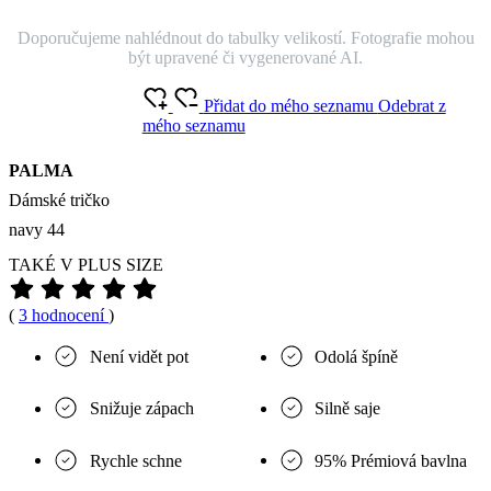
Doporučujeme nahlédnout do tabulky velikostí. Fotografie mohou
být upravené či vygenerované AI.
Přidat do mého seznamu
Odebrat z
mého seznamu
PALMA
Dámské tričko
navy 44
TAKÉ V PLUS SIZE
(
3 hodnocení
)
Není vidět pot
Odolá špíně
Snižuje zápach
Silně saje
Rychle schne
95% Prémiová bavlna