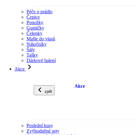
Péče o prádlo
Čepice
Ponožky
Gumičky
Čelenky
Mašle do vlasů
Nákrčníky
Šály
Tašky
Dárkové balení
Akce
Akce
zpět
Poslední kusy
Zvýhodněné sety