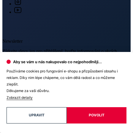
Získejte slevy jen pro přihlášené, buďte informováni o akcích.
Váš e-mail
PŘIHLÁSIT SE K ODBĚRU
Odesláním souhlasíte se
zpracováním osobních údajů
.
Aby se vám u nás nakupovalo co nejpohodlněji...
Používáme cookies pro fungování e-shopu a přizpůsobení obsahu i
reklam. Díky nim lépe chápeme, co vám dělá radost a co můžeme
zlepšit.
Děkujeme za vaši důvěru.
Prodejny
Zobrazit detaily
OC Westfield Chodov
UPRAVIT
POVOLIT
Roztylská 2321 /19, Praha 4
O nákupu
(Po–Ne 9–21)