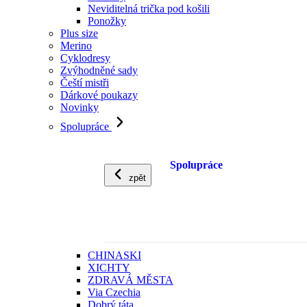
Neviditelná trička pod košili
Ponožky
Plus size
Merino
Cyklodresy
Zvýhodněné sady
Čeští mistři
Dárkové poukazy
Novinky
Spolupráce
Spolupráce
zpět
CHINASKI
XICHTY
ZDRAVÁ MĚSTA
Via Czechia
Dobrý táta