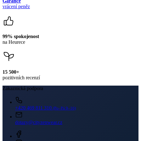
15 500+
pozitivních recenzí
Zákaznická podpora
+420 469 811 310
(Po–Pá 9–16)
dotazy@cityzenwear.cz
Newsletter