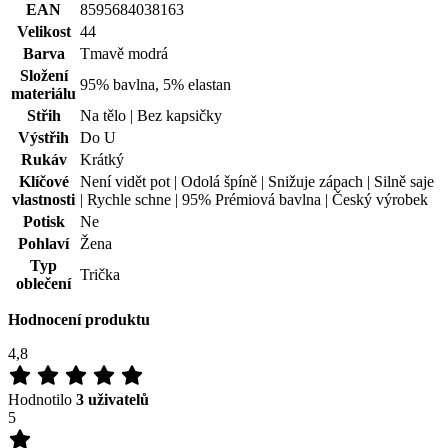
Rukáv
Krátký
Klíčové
Není vidět pot | Odolá špíně | Snižuje zápach | Silně saje
vlastnosti
| Rychle schne | 95% Prémiová bavlna | Český výrobek
Potisk
Ne
Pohlaví
Žena
Typ
Trička
oblečení
Hodnocení produktu
4,8
Hodnotilo
3 uživatelů
5
3×
4
0×
3
0×