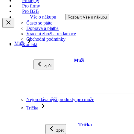
Prodejny
Pro firmy
Pro B2B
Vše o nákupu
Rozbalit Vše o nákupu
Často se ptáte
Doprava a platba
Vrácení zboží a reklamace
Obchodní podmínky
Muži
Kontakt
Muži
zpět
Nejprodávanější produkty pro muže
Trička
Trička
zpět