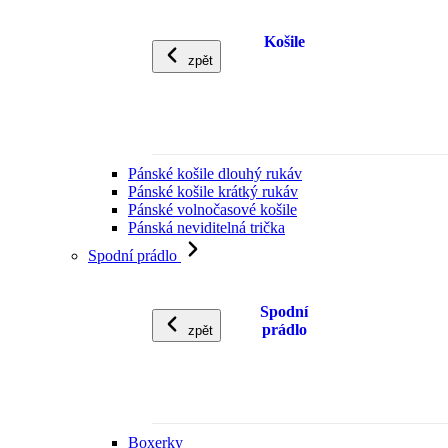
Košile
zpět
Pánské košile dlouhý rukáv
Pánské košile krátký rukáv
Pánské volnočasové košile
Pánská neviditelná trička
Spodní prádlo
Spodní
prádlo
zpět
Boxerky