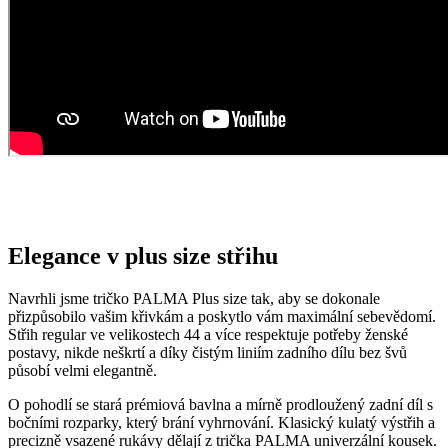
Elegance v plus size střihu
Navrhli jsme tričko PALMA Plus size tak, aby se dokonale
přizpůsobilo vašim křivkám a poskytlo vám maximální sebevědomí.
Střih regular ve velikostech 44 a více respektuje potřeby ženské
postavy, nikde neškrtí a díky čistým liniím zadního dílu bez švů
působí velmi elegantně.
O pohodlí se stará prémiová bavlna a mírně prodloužený zadní díl s
bočními rozparky, který brání vyhrnování. Klasický kulatý výstřih a
precizně vsazené rukávy dělají z trička PALMA univerzální kousek.
Díky unikátní technologii CityZen® navíc na materiálu není vidět
pot a odolává špíně, takže zůstanete po celý den v naprosté pohodě.
Opravdu to funguje