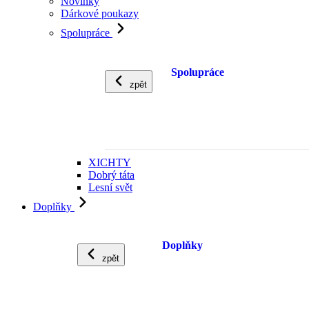
Novinky
Dárkové poukazy
Spolupráce
Spolupráce
zpět
XICHTY
Dobrý táta
Lesní svět
Doplňky
Doplňky
zpět