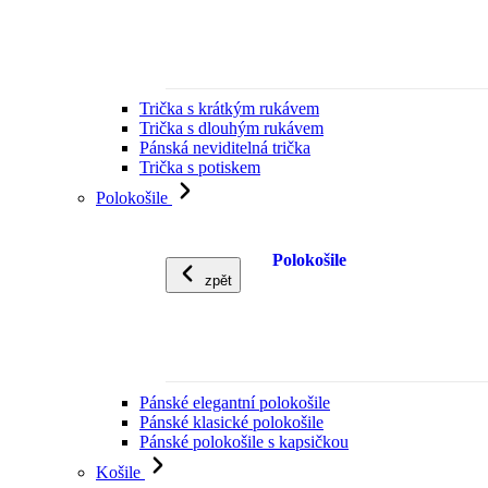
Trička s krátkým rukávem
Trička s dlouhým rukávem
Pánská neviditelná trička
Trička s potiskem
Polokošile
Polokošile
zpět
Pánské elegantní polokošile
Pánské klasické polokošile
Pánské polokošile s kapsičkou
Košile