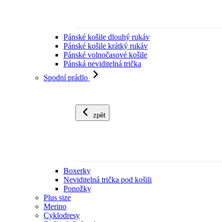
Pánské košile dlouhý rukáv
Pánské košile krátký rukáv
Pánské volnočasové košile
Pánská neviditelná trička
Spodní prádlo
zpět
Boxerky
Neviditelná trička pod košili
Ponožky
Plus size
Merino
Cyklodresy