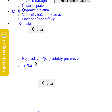
Vše o nákupu
Rozbalit Vše o nákupu
Často se ptáte
Doprava a platba
Muži
Vrácení zboží a reklamace
Obchodní podmínky
Kontakt
zpět
Nejprodávanější produkty pro muže
Trička
zpět