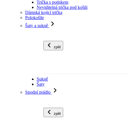
Trička s potiskem
Neviditelná trička pod košili
Dámská kojicí trička
Polokošile
Šaty a sukně
zpět
Sukně
Šaty
Spodní prádlo
zpět