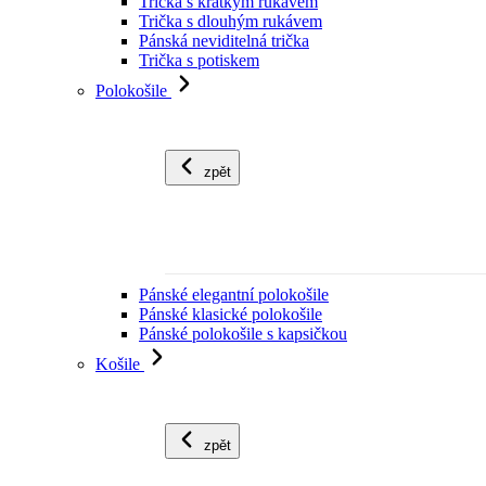
Trička s krátkým rukávem
Trička s dlouhým rukávem
Pánská neviditelná trička
Trička s potiskem
Polokošile
zpět
Pánské elegantní polokošile
Pánské klasické polokošile
Pánské polokošile s kapsičkou
Košile
zpět