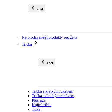
zpět
Nejprodávanější produkty pro ženy
Trička
zpět
Trička s krátkým rukávem
Trička s dlouhým rukávem
Plus size
Kojicí trička
Tílka