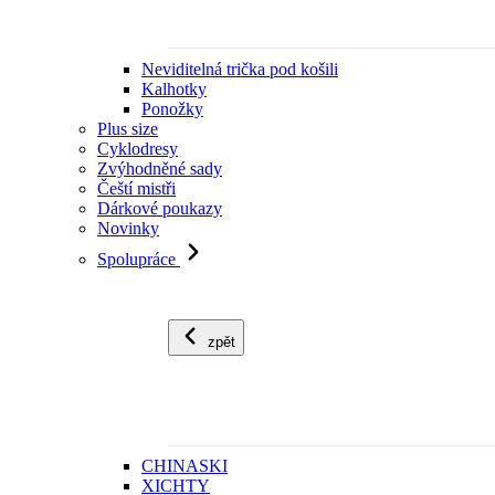
Neviditelná trička pod košili
Kalhotky
Ponožky
Plus size
Cyklodresy
Zvýhodněné sady
Čeští mistři
Dárkové poukazy
Novinky
Spolupráce
zpět
CHINASKI
XICHTY