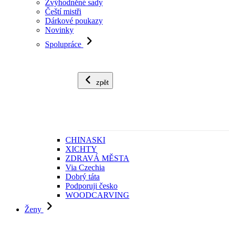
Zvýhodněné sady
Čeští mistři
Dárkové poukazy
Novinky
Spolupráce
zpět
CHINASKI
XICHTY
ZDRAVÁ MĚSTA
Via Czechia
Dobrý táta
Podporuji česko
WOODCARVING
Ženy