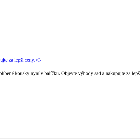
jte za lepší ceny. 👉
blíbené kousky nyní v balíčku. Objevte výhody sad a nakupujte za lepš