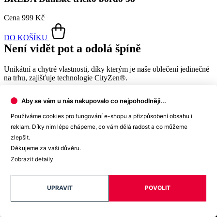
Aby se vám u nás nakupovalo co nejpohodlněji...
Používáme cookies pro fungování e-shopu a přizpůsobení obsahu i
reklam. Díky nim lépe chápeme, co vám dělá radost a co můžeme
zlepšit.
Děkujeme za vaši důvěru.
Zobrazit detaily
Nadčasové tričko
UPRAVIT
POVOLIT
Klasických triček CityZen® by žena měla mít v šatníku zásobu.
Nejenže se skvěle kombinují, ale vždycky díky jednoduchému
střihu perfektně sedí.