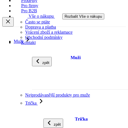
Prodejny
Pro firmy
Pro B2B
Vše o nákupu
Rozbalit Vše o nákupu
Často se ptáte
Doprava a platba
Vrácení zboží a reklamace
Obchodní podmínky
Muži
Kontakt
Muži
zpět
Nejprodávanější produkty pro muže
Trička
Trička
zpět