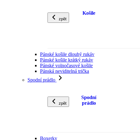
Košile
zpět
Pánské košile dlouhý rukáv
Pánské košile krátký rukáv
Pánské volnočasové košile
Pánská neviditelná trička
Spodní prádlo
Spodní
prádlo
zpět
Boxerky