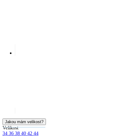
K zakoupení na e-shopu
Okamžitě k vyzvednutí na prodejnách
Cena
999 Kč
Doručíme:
Skladem > 5 ks
středa 12.08.
PŘIDAT DO KOŠÍKU
SKLADEM NA PRODEJNĚ
Doprava ZDARMA
od 2 500 Kč
Garance
vrácení peněz