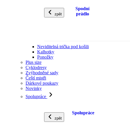
Spodní
prádlo
zpět
Neviditelná trička pod košili
Kalhotky
Ponožky
Plus size
Cyklodresy
Zvýhodněné sady
Čeští mistři
Dárkové poukazy
Novinky
Spolupráce
Spolupráce
zpět