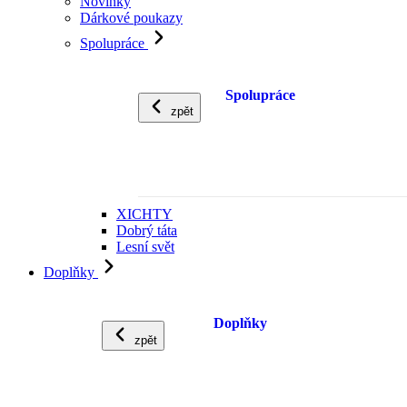
Novinky
Dárkové poukazy
Spolupráce
Spolupráce
zpět
XICHTY
Dobrý táta
Lesní svět
Doplňky
Doplňky
zpět