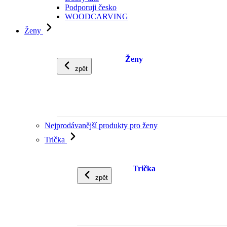
Podporuji česko
WOODCARVING
Ženy
Ženy
zpět
Nejprodávanější produkty pro ženy
Trička
Trička
zpět