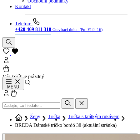
Obchodní podmínky
Kontakt
Telefon:
+420 469 811 310
Otevírací doba:
(Po–Pá 9–16)
Váš košík je prázdný
Hledat
MENU
Přihlásit se
Košík
Ženy
Trička
Trička s krátkým rukávem
BREDA Dámské tričko bordó 38
(aktuální stránka)