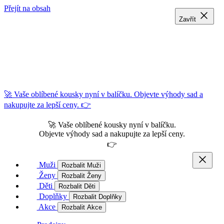
Přejít na obsah
Zavřít
Zavřít
Zavřít
🚀 Vaše oblíbené kousky nyní v balíčku. Objevte výhody sad a
nakupujte za lepší ceny. 👉
🚀 Vaše oblíbené kousky nyní v balíčku.
Objevte výhody sad a nakupujte za lepší ceny.
👉
Muži
Rozbalit Muži
Ženy
Rozbalit Ženy
Děti
Rozbalit Děti
Doplňky
Rozbalit Doplňky
Akce
Rozbalit Akce