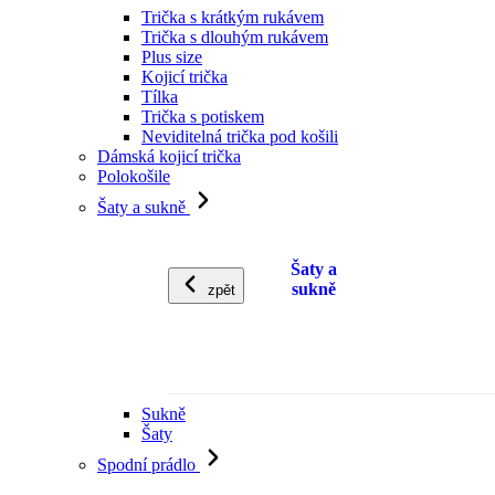
Trička s krátkým rukávem
Trička s dlouhým rukávem
Plus size
Kojicí trička
Tílka
Trička s potiskem
Neviditelná trička pod košili
Dámská kojicí trička
Polokošile
Šaty a sukně
Šaty a
sukně
zpět
Sukně
Šaty
Spodní prádlo