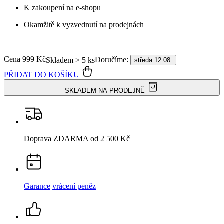
99% spokojenost
na Heurece
15 500+
pozitivních recenzí
Popis
Parametry
Hodnocení
6
Detail produktu
BREDA
Dámské tričko bordó 38