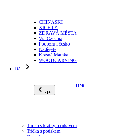
CHINASKI
XICHTY
ZDRAVÁ MĚSTA
Via Czechia
Podporuji česko
NadějeJe
Krásná Mamka
WOODCARVING
Děti
Děti
zpět
Trička s krátkým rukávem
Trička s potiskem