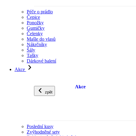
Péče o prádlo
Čepice
Ponožky
Gumičky
Čelenky
Mašle do vlasů
Nákrčníky
Šály
Tašky
Dárkové balení
Akce
Akce
zpět
Poslední kusy
Zvýhodněné sety