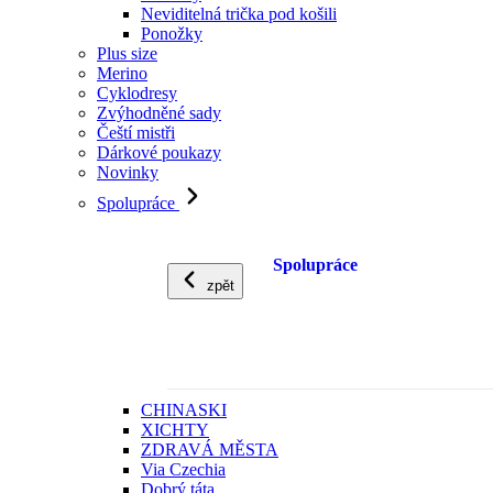
Neviditelná trička pod košili
Ponožky
Plus size
Merino
Cyklodresy
Zvýhodněné sady
Čeští mistři
Dárkové poukazy
Novinky
Spolupráce
Spolupráce
zpět
CHINASKI
XICHTY
ZDRAVÁ MĚSTA
Via Czechia
Dobrý táta