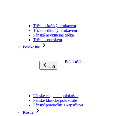
Trička s krátkým rukávem
Trička s dlouhým rukávem
Pánská neviditelná trička
Trička s potiskem
Polokošile
Polokošile
zpět
Pánské elegantní polokošile
Pánské klasické polokošile
Pánské polokošile s kapsičkou
Košile