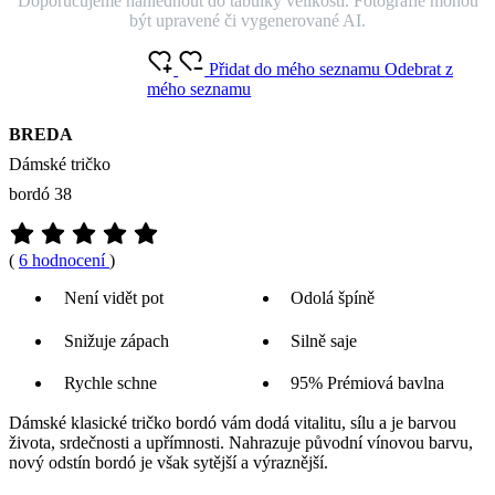
Doporučujeme nahlédnout do tabulky velikostí. Fotografie mohou
být upravené či vygenerované AI.
Přidat do mého seznamu
Odebrat z
mého seznamu
BREDA
Dámské tričko
bordó 38
(
6 hodnocení
)
Není vidět pot
Odolá špíně
Snižuje zápach
Silně saje
Rychle schne
95% Prémiová bavlna
Dámské klasické tričko bordó vám dodá vitalitu, sílu a je barvou
života, srdečnosti a upřímnosti. Nahrazuje původní vínovou barvu,
nový odstín bordó je však sytější a výraznější.