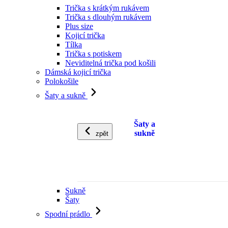
Trička s krátkým rukávem
Trička s dlouhým rukávem
Plus size
Kojicí trička
Tílka
Trička s potiskem
Neviditelná trička pod košili
Dámská kojicí trička
Polokošile
Šaty a sukně
Šaty a
sukně
zpět
Sukně
Šaty
Spodní prádlo