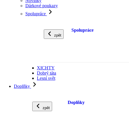
Novinky
Dárkové poukazy
Spolupráce
Spolupráce
zpět
XICHTY
Dobrý táta
Lesní svět
Doplňky
Doplňky
zpět