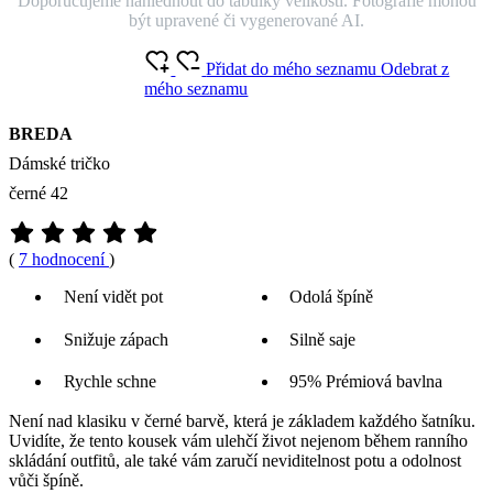
Doporučujeme nahlédnout do tabulky velikostí. Fotografie mohou
být upravené či vygenerované AI.
Přidat do mého seznamu
Odebrat z
mého seznamu
BREDA
Dámské tričko
černé 42
(
7 hodnocení
)
Není vidět pot
Odolá špíně
Snižuje zápach
Silně saje
Rychle schne
95% Prémiová bavlna
Není nad klasiku v černé barvě, která je základem každého šatníku.
Uvidíte, že tento kousek vám ulehčí život nejenom během ranního
skládání outfitů, ale také vám zaručí neviditelnost potu a odolnost
vůči špíně.