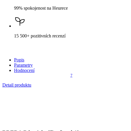
BREDA
Dámské tričko černé 42
Cena
999 Kč
HLÍDAT DOSTUPNOST
Není vidět pot a odolá špíně
Unikátní a chytré vlastnosti, díky kterým je naše oblečení jedinečné
na trhu, zajišťuje technologie CityZen®.
Vnější strana
odolá tekutinám a špíně
, vše z ní ihned sklepete nebo
jemně setřete.
Vnitřní strana absorbuje vlhkost a rozvádí ji do větší plochy než
běžná textilie, aby látka nestudila a pot se rychleji odpařil.
Kombinace těchto vlastností zaručuje, že vám v oblečení bude
celý