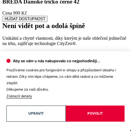
den příjemně
, protože umí snížit zápach a
mokré skvrny od potu
nejsou zvenku vidět
.
Aby se vám u nás nakupovalo co nejpohodlněji...
Používáme cookies pro fungování e-shopu a přizpůsobení obsahu i
reklam. Díky nim lépe chápeme, co vám dělá radost a co můžeme
zlepšit.
Děkujeme za vaši důvěru.
Zobrazit detaily
UPRAVIT
POVOLIT