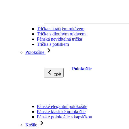
Trička s krátkým rukávem
Trička s dlouhým rukávem
Pánská neviditelná trička
Trička s potiskem
Polokošile
Polokošile
zpět
Pánské elegantní polokošile
Pánské klasické polokošile
Pánské polokošile s kapsičkou
Košile