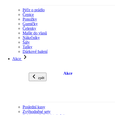
Péče o prádlo
Čepice
Ponožky
Gumičky
Čelenky
Mašle do vlasů
Nákrčníky
Šály
Tašky
Dárkové balení
Akce
Akce
zpět
Poslední kusy
Zvýhodněné sety