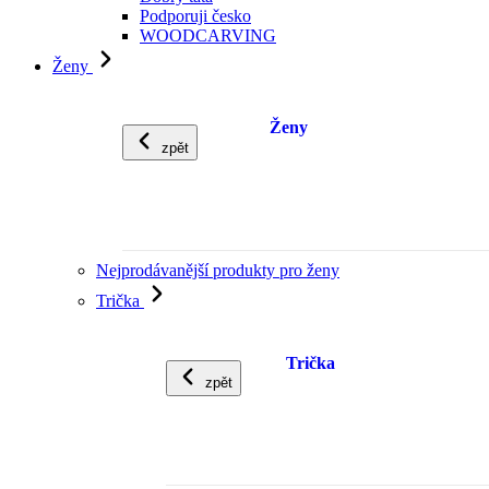
Podporuji česko
WOODCARVING
Ženy
Ženy
zpět
Nejprodávanější produkty pro ženy
Trička
Trička
zpět