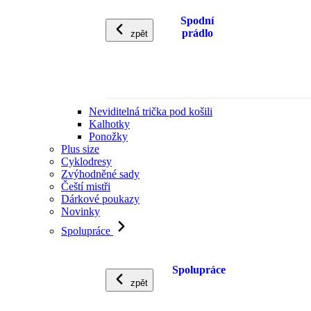
Spodní
prádlo
zpět
Neviditelná trička pod košili
Kalhotky
Ponožky
Plus size
Cyklodresy
Zvýhodněné sady
Čeští mistři
Dárkové poukazy
Novinky
Spolupráce
Spolupráce
zpět