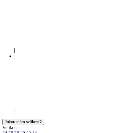
Jakou mám velikost?
Velikost
34
36
38
40
42
44
K zakoupení na e-shopu
Okamžitě k vyzvednutí na prodejnách
Cena
999 Kč
Produkt není skladem
HLÍDAT DOSTUPNOST
SKLADEM NA PRODEJNĚ
Doprava ZDARMA
od 2 500 Kč