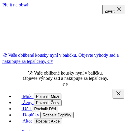
Přejít na obsah
Zavřít
Zavřít
Zavřít
🚀 Vaše oblíbené kousky nyní v balíčku. Objevte výhody sad a
nakupujte za lepší ceny. 👉
🚀 Vaše oblíbené kousky nyní v balíčku.
Objevte výhody sad a nakupujte za lepší ceny.
👉
Muži
Rozbalit Muži
Ženy
Rozbalit Ženy
Děti
Rozbalit Děti
Doplňky
Rozbalit Doplňky
Akce
Rozbalit Akce