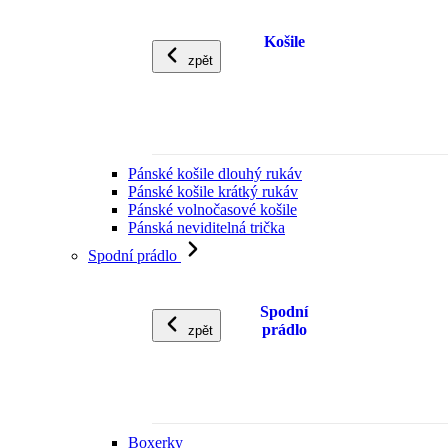
Košile
zpět
Pánské košile dlouhý rukáv
Pánské košile krátký rukáv
Pánské volnočasové košile
Pánská neviditelná trička
Spodní prádlo
Spodní
prádlo
zpět
Boxerky