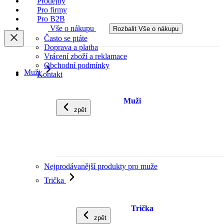
Prodejny
Pro firmy
Pro B2B
Vše o nákupu
Rozbalit Vše o nákupu
Často se ptáte
Doprava a platba
Vrácení zboží a reklamace
Obchodní podmínky
Muži
Kontakt
Muži
zpět
Nejprodávanější produkty pro muže
Trička
Trička
zpět