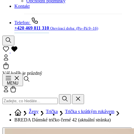
Obchodní podmínky
Kontakt
Telefon:
+420 469 811 310
Otevírací doba:
(Po–Pá 9–16)
Váš košík je prázdný
Hledat
MENU
Přihlásit se
Košík
Ženy
Trička
Trička s krátkým rukávem
BREDA Dámské tričko černé 42
(aktuální stránka)