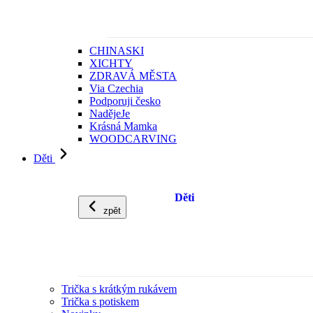
CHINASKI
XICHTY
ZDRAVÁ MĚSTA
Via Czechia
Podporuji česko
NadějeJe
Krásná Mamka
WOODCARVING
Děti
Děti
zpět
Trička s krátkým rukávem
Trička s potiskem