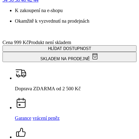
Garance
vrácení peněz
99% spokojenost
na Heurece
15 500+
pozitivních recenzí
Popis
Parametry
Hodnocení
7
Detail produktu