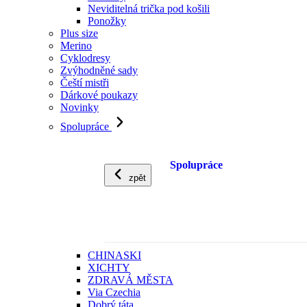
Neviditelná trička pod košili
Ponožky
Plus size
Merino
Cyklodresy
Zvýhodněné sady
Čeští mistři
Dárkové poukazy
Novinky
Spolupráce
Spolupráce
zpět
CHINASKI
XICHTY
ZDRAVÁ MĚSTA
Via Czechia
Dobrý táta