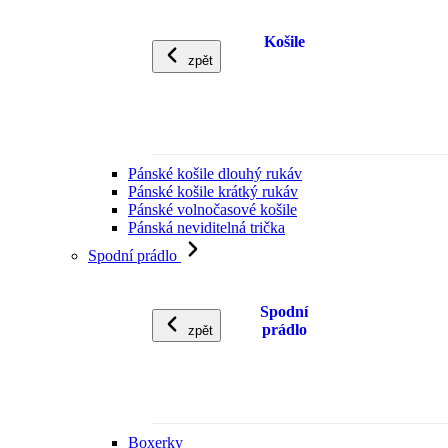
Košile
zpět
Pánské košile dlouhý rukáv
Pánské košile krátký rukáv
Pánské volnočasové košile
Pánská neviditelná trička
Spodní prádlo
Spodní
prádlo
zpět
Boxerky