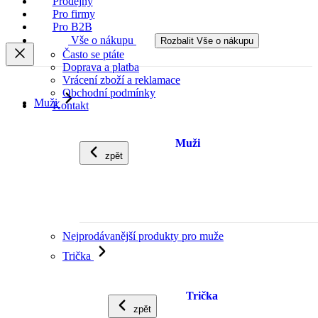
Prodejny
Pro firmy
Pro B2B
Vše o nákupu
Rozbalit Vše o nákupu
Často se ptáte
Doprava a platba
Vrácení zboží a reklamace
Obchodní podmínky
Muži
Kontakt
Muži
zpět
Nejprodávanější produkty pro muže
Trička
Trička
zpět