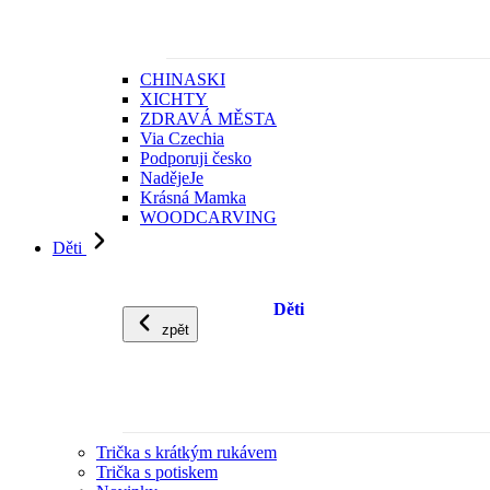
CHINASKI
XICHTY
ZDRAVÁ MĚSTA
Via Czechia
Podporuji česko
NadějeJe
Krásná Mamka
WOODCARVING
Děti
Děti
zpět
Trička s krátkým rukávem
Trička s potiskem