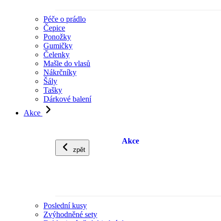
Péče o prádlo
Čepice
Ponožky
Gumičky
Čelenky
Mašle do vlasů
Nákrčníky
Šály
Tašky
Dárkové balení
Akce
Akce
zpět
Poslední kusy
Zvýhodněné sety