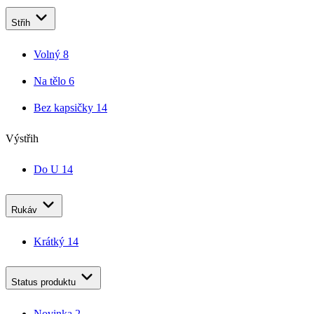
Střih
Volný
8
Na tělo
6
Bez kapsičky
14
Výstřih
Do U
14
Rukáv
Krátký
14
Status produktu
Novinka
2