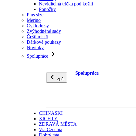
Neviditelná trička pod košili
Ponožky
Plus size
Merino
Cyklodresy
Zvýhodněné sady
Čeští mistři
Dárkové poukazy
Novinky
Spolupráce
Spolupráce
zpět
CHINASKI
XICHTY
ZDRAVÁ MĚSTA
Via Czechia
Dobrý táta