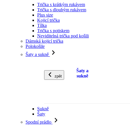
Trička s krátkým rukávem
Trička s dlouhým rukávem
Plus size
Kojicí trička
Tílka
Trička s potiskem
Neviditelná trička pod košili
Dámská kojicí trička
Polokošile
Šaty a sukně
Šaty a
sukně
zpět
Sukně
Šaty
Spodní prádlo