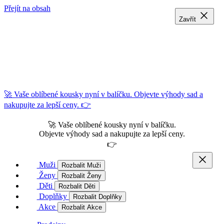
Přejít na obsah
Zavřít
Zavřít
Zavřít
🚀 Vaše oblíbené kousky nyní v balíčku. Objevte výhody sad a
nakupujte za lepší ceny. 👉
🚀 Vaše oblíbené kousky nyní v balíčku.
Objevte výhody sad a nakupujte za lepší ceny.
👉
Muži
Rozbalit Muži
Ženy
Rozbalit Ženy
Děti
Rozbalit Děti
Doplňky
Rozbalit Doplňky
Akce
Rozbalit Akce