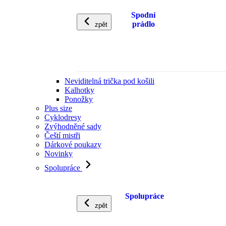
Spodní
prádlo
zpět
Neviditelná trička pod košili
Kalhotky
Ponožky
Plus size
Cyklodresy
Zvýhodněné sady
Čeští mistři
Dárkové poukazy
Novinky
Spolupráce
Spolupráce
zpět