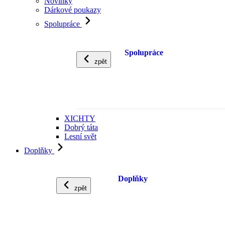
Novinky
Dárkové poukazy
Spolupráce
Spolupráce
zpět
XICHTY
Dobrý táta
Lesní svět
Doplňky
Doplňky
zpět