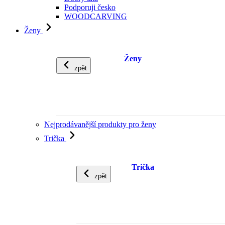
Podporuji česko
WOODCARVING
Ženy
Ženy
zpět
Nejprodávanější produkty pro ženy
Trička
Trička
zpět