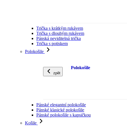
Trička s krátkým rukávem
Trička s dlouhým rukávem
Pánská neviditelná trička
Trička s potiskem
Polokošile
Polokošile
zpět
Pánské elegantní polokošile
Pánské klasické polokošile
Pánské polokošile s kapsičkou
Košile