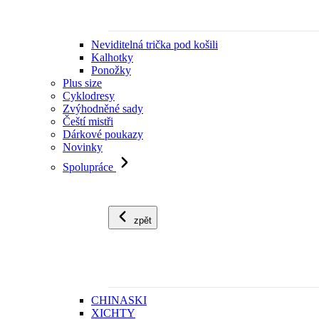
Neviditelná trička pod košili
Kalhotky
Ponožky
Plus size
Cyklodresy
Zvýhodněné sady
Čeští mistři
Dárkové poukazy
Novinky
Spolupráce
zpět
CHINASKI
XICHTY