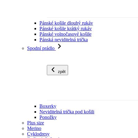
Pánské košile dlouhý rukáv
Pánské košile krátký rukáv
Pánské volnočasové košile
Pánská neviditelná trička
Spodní prádlo
zpět
Boxerky
Neviditelná trička pod košili
Ponožky
Plus size
Merino
Cyklodresy