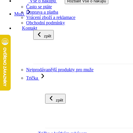
Vše o nákupu
Rozbalit Vše o nákupu
Často se ptáte
Doprava a platba
Muži
Vrácení zboží a reklamace
Obchodní podmínky
Kontakt
zpět
Nejprodávanější produkty pro muže
Trička
zpět