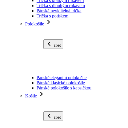
Trička s krátkým rukávem
Trička s dlouhým rukávem
Pánská neviditelná trička
Trička s potiskem
Polokošile
zpět
Pánské elegantní polokošile
Pánské klasické polokošile
Pánské polokošile s kapsičkou
Košile
zpět