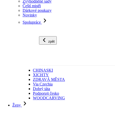
Zvýhodněné sady
Čeští mistři
Dárkové poukazy
Novinky
Spolupráce
zpět
CHINASKI
XICHTY
ZDRAVÁ MĚSTA
Via Czechia
Dobrý táta
Podporuji česko
WOODCARVING
Ženy