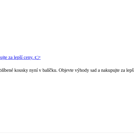
jte za lepší ceny. 👉
blíbené kousky nyní v balíčku. Objevte výhody sad a nakupujte za lepš