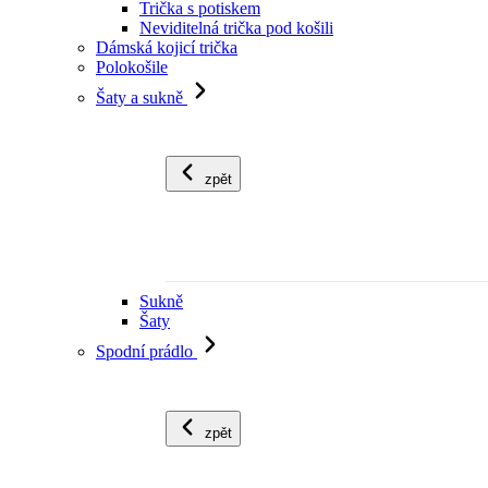
Trička s potiskem
Neviditelná trička pod košili
Dámská kojicí trička
Polokošile
Šaty a sukně
zpět
Sukně
Šaty
Spodní prádlo
zpět