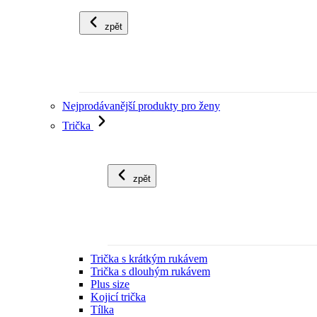
zpět
Nejprodávanější produkty pro ženy
Trička
zpět
Trička s krátkým rukávem
Trička s dlouhým rukávem
Plus size
Kojicí trička
Tílka