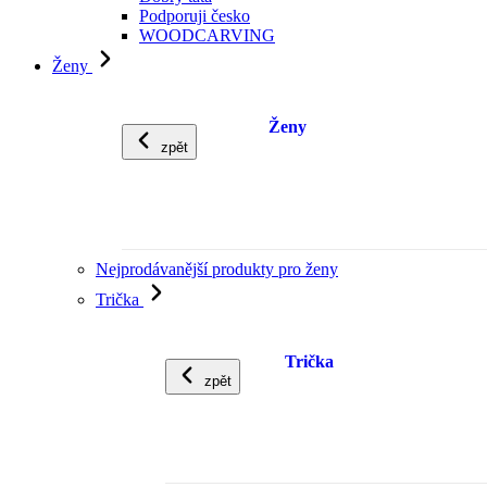
Podporuji česko
WOODCARVING
Ženy
Ženy
zpět
Nejprodávanější produkty pro ženy
Trička
Trička
zpět