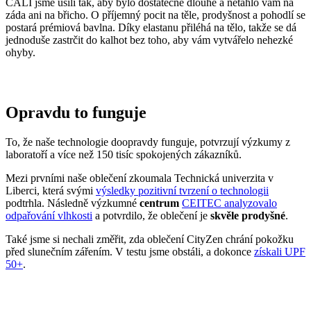
Opravdu to funguje
To, že naše technologie doopravdy funguje, potvrzují výzkumy z
laboratoří a více než 150 tisíc spokojených zákazníků.
Mezi prvními naše oblečení zkoumala Technická univerzita v
Liberci, která svými
výsledky pozitivní tvrzení o technologii
podtrhla. Následně výzkumné
centrum
CEITEC analyzovalo
odpařování vlhkosti
a potvrdilo, že oblečení je
skvěle prodyšné
.
Také jsme si nechali změřit, zda oblečení CityZen chrání pokožku
před slunečním zářením. V testu jsme obstáli, a dokonce
získali UPF
50+
.
Přidané hodnoty oblečení
Všechno oblečení CityZen
šijeme v České republice a na