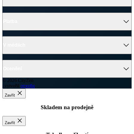
Nadační fond CityZen
Ples nadačního fondu CityZen
Oblečení, kterému můžete věřit
V médiích
Ocenění
© 2026 CityZen
| vytvořil
emorfiq
Zavřít
Skladem na prodejně
Zavřít
Tabulka velikostí
CALI Pánské tričko s dlouhým rukávem
Velikost
(A)
(B)