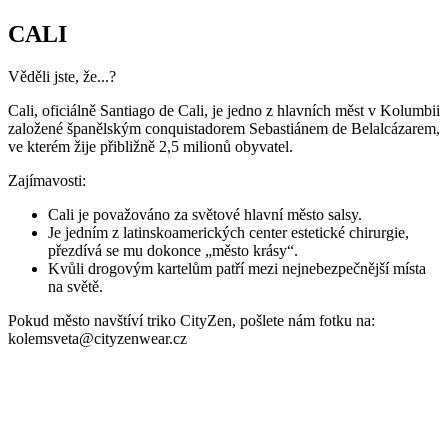
Cali, oficiálně Santiago de Cali, je jedno z hlavních měst v Kolumbii
založené španělským conquistadorem Sebastiánem de Belalcázarem,
ve kterém žije přibližně 2,5 milionů obyvatel.
Zajímavosti:
Cali je považováno za světové hlavní město salsy.
Je jedním z latinskoamerických center estetické chirurgie,
přezdívá se mu dokonce „město krásy“.
Kvůli drogovým kartelům patří mezi nejnebezpečnější místa
na světě.
Pokud město navštíví triko CityZen, pošlete nám fotku na:
kolemsveta@cityzenwear.cz