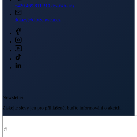
Newsletter
Získejte slevy jen pro přihlášené, buďte informováni o akcích.
Váš e-mail
PŘIHLÁSIT SE K ODBĚRU
Odesláním souhlasíte se
zpracováním osobních údajů
.