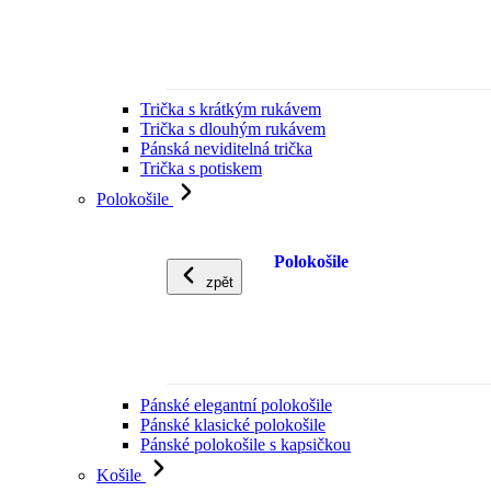
Trička s krátkým rukávem
Trička s dlouhým rukávem
Pánská neviditelná trička
Trička s potiskem
Polokošile
Polokošile
zpět
Pánské elegantní polokošile
Pánské klasické polokošile
Pánské polokošile s kapsičkou
Košile