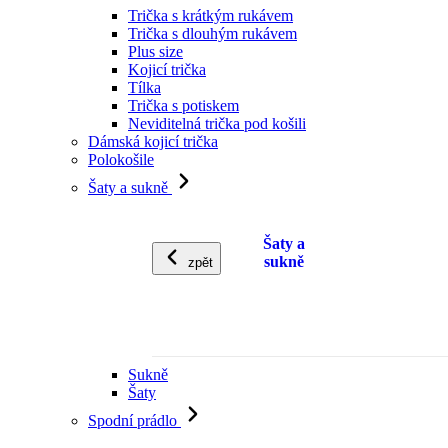
Trička s krátkým rukávem
Trička s dlouhým rukávem
Plus size
Kojicí trička
Tílka
Trička s potiskem
Neviditelná trička pod košili
Dámská kojicí trička
Polokošile
Šaty a sukně
Šaty a
sukně
zpět
Sukně
Šaty
Spodní prádlo