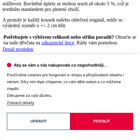
Potřebujete s výběrem velikosti nebo střihu poradit?
Obraťte se
na naše děvčata na
zákaznické lince
. Rády vám pomohou.
Detail produktu
CALI
Pánské tričko modrozelené
Cena
1 299 Kč
DO KOŠÍKU
Aby se vám u nás nakupovalo co nejpohodlněji...
Používáme cookies pro fungování e-shopu a přizpůsobení obsahu i
reklam. Díky nim lépe chápeme, co vám dělá radost a co můžeme
zlepšit.
Děkujeme za vaši důvěru.
Přihlášení zákazníka
Zobrazit detaily
E-mail
Heslo
UPRAVIT
POVOLIT
Zapomněli jste heslo?
PŘIHLÁSIT SE