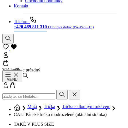
Obchodní podmínky
Kontakt
Telefon:
+420 469 811 310
Otevírací doba:
(Po–Pá 9–16)
Váš košík je prázdný
Hledat
MENU
Přihlásit se
Košík
Muži
Trička
Trička s dlouhým rukávem
CALI Pánské tričko modrozelené
(aktuální stránka)
TAKÉ V PLUS SIZE