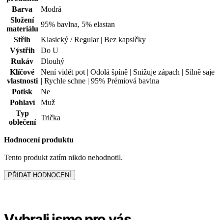
Rukáv
Dlouhý
Klíčové
Není vidět pot | Odolá špíně | Snižuje zápach | Silně saje
vlastnosti
| Rychle schne | 95% Prémiová bavlna
Potisk
Ne
Pohlaví
Muž
Typ
Trička
oblečení
Hodnocení produktu
Tento produkt zatím nikdo nehodnotil.
PŘIDAT HODNOCENÍ
Vybrali jsme pro vás