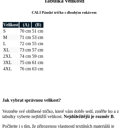
S
70 cm
51 cm
M
71 cm
53 cm
L
72 cm
55 cm
XL
73 cm
57 cm
2XL
74 cm
59 cm
3XL
75 cm
61 cm
4XL
76 cm
63 cm
Jak vybrat správnou velikost?
Vezměte své oblíbené tričko, které vám dobře sedí, změřte ho a z
tabulky vyberte nejbližší velikost.
Nejdůležitější je rozměr B
.
Počítejte i s tím, že přirozenou vlastností textilních materiálů je
srážlivost. Bavlněné úplety se mohou srazit až okolo 5 %, což je
textilním standardem pro pletené zboží.
A protože je každý kousek našeho oblečení originál, může se
výsledný rozměr o +/- 2 cm lišit.