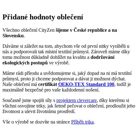
Slovensku
.
Dáváme si záležet na tom, abychom vše od první nitky vyráběli u
nás a podporovali tak místní textilní průmysl. Zároveň máme díky
tomu možnost důkladně dohlížet na kvalitu a
dodržování
ekologických postupů
ve výrobě.
Máme rádi přírodu a uvědomujeme si, jaký dopad na ni má textilní
průmysl, proto ji chceme podporovat a dávat ji možnost dýchat.
Naše oblečení má
certifikát
OEKO-TEX Standard 100
, tudíž je
maximálně bezpečné pro vaše každodenní nošení.
Současně jsme spojili síly s
projektem clevercare
, díky kterému si
všichni osvojíme triky, jak šetrně pečovat o oblečení, prodloužit jeho
životnost a ulevit životnímu prostředí.
Vše o výrobě se dozvíte na stránce
Příběh trika
.
CALI
Věděli jste, že...?