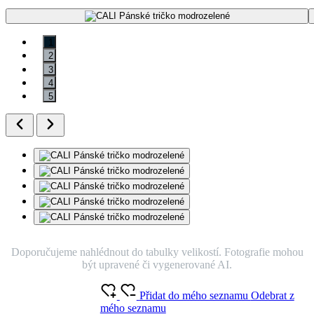
1
2
3
4
5
Doporučujeme nahlédnout do tabulky velikostí. Fotografie mohou
být upravené či vygenerované AI.
Přidat do mého seznamu
Odebrat z
mého seznamu