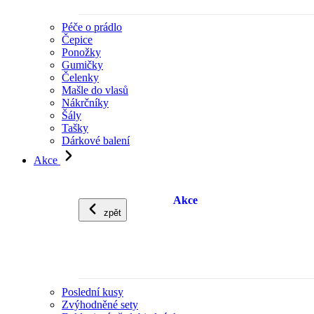
Péče o prádlo
Čepice
Ponožky
Gumičky
Čelenky
Mašle do vlasů
Nákrčníky
Šály
Tašky
Dárkové balení
Akce
Akce
zpět
Poslední kusy
Zvýhodněné sety