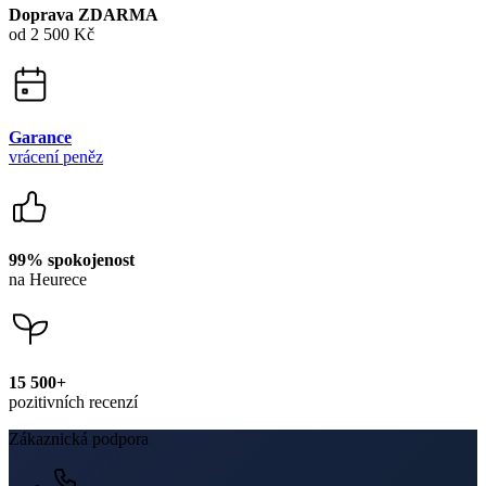
Garance
vrácení peněz
99% spokojenost
na Heurece
15 500+
pozitivních recenzí
Zákaznická podpora
+420 469 811 310
(Po–Pá 9–16)
dotazy@cityzenwear.cz