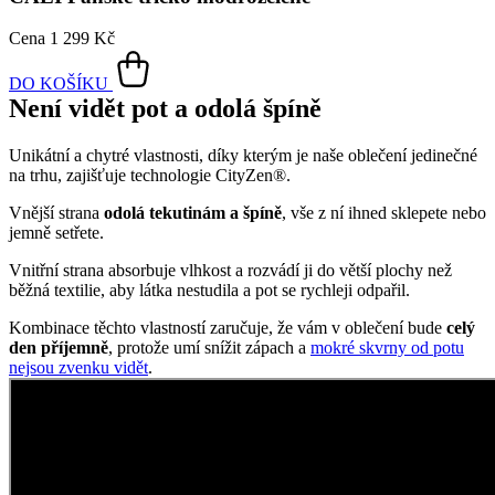
Unikátní a chytré vlastnosti, díky kterým je naše oblečení jedinečné
na trhu, zajišťuje technologie CityZen®.
Vnější strana
odolá tekutinám a špíně
, vše z ní ihned sklepete nebo
jemně setřete.
Vnitřní strana absorbuje vlhkost a rozvádí ji do větší plochy než
běžná textilie, aby látka nestudila a pot se rychleji odpařil.
Kombinace těchto vlastností zaručuje, že vám v oblečení bude
celý
den příjemně
, protože umí snížit zápach a
mokré skvrny od potu
nejsou zvenku vidět
.