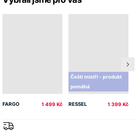
Čeští mistři - produkt
pomáhá
FARGO
RESSEL
1 499 Kč
1 399 Kč
Doprava ZDARMA
od 2 500 Kč