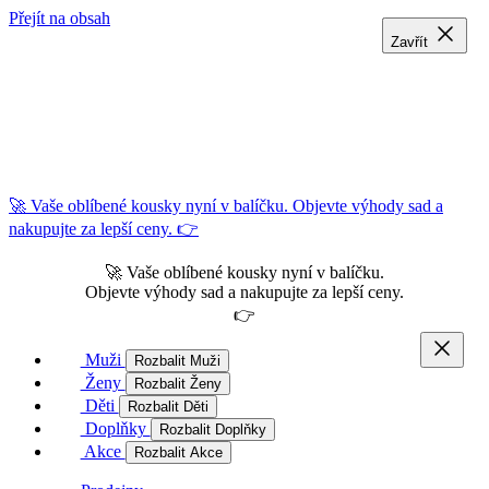
Přejít na obsah
Zavřít
Zavřít
Zavřít
🚀 Vaše oblíbené kousky nyní v balíčku. Objevte výhody sad a
nakupujte za lepší ceny. 👉
🚀 Vaše oblíbené kousky nyní v balíčku.
Objevte výhody sad a nakupujte za lepší ceny.
👉
Muži
Rozbalit Muži
Ženy
Rozbalit Ženy
Děti
Rozbalit Děti
Doplňky
Rozbalit Doplňky
Akce
Rozbalit Akce