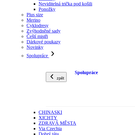
Neviditelná trička pod košili
Ponožky
Plus size
Merino
Cyklodresy
Zvýhodněné sady
Čeští mistři
Dárkové poukazy
Novinky
Spolupráce
Spolupráce
zpět
CHINASKI
XICHTY
ZDRAVÁ MĚSTA
Via Czechia
Dobrý táta