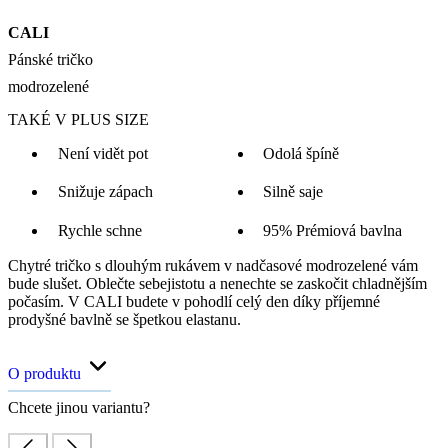
CALI
Pánské tričko
modrozelené
TAKÉ V PLUS SIZE
Není vidět pot
Odolá špíně
Snižuje zápach
Silně saje
Rychle schne
95% Prémiová bavlna
Chytré tričko s dlouhým rukávem v nadčasové modrozelené vám
bude slušet. Oblečte sebejistotu a nenechte se zaskočit chladnějším
počasím. V CALI budete v pohodlí celý den díky příjemné
prodyšné bavlně se špetkou elastanu.
O produktu
Chcete jinou variantu?