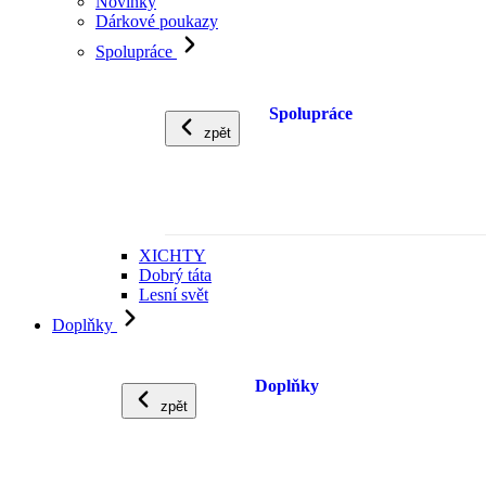
Novinky
Dárkové poukazy
Spolupráce
Spolupráce
zpět
XICHTY
Dobrý táta
Lesní svět
Doplňky
Doplňky
zpět