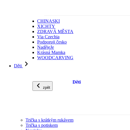
CHINASKI
XICHTY
ZDRAVÁ MĚSTA
Via Czechia
Podporuji česko
NadějeJe
Krásná Mamka
WOODCARVING
Děti
Děti
zpět
Trička s krátkým rukávem
Trička s potiskem