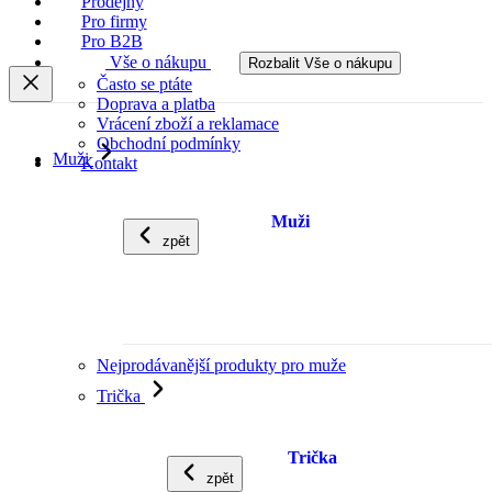
Prodejny
Pro firmy
Pro B2B
Vše o nákupu
Rozbalit Vše o nákupu
Často se ptáte
Doprava a platba
Vrácení zboží a reklamace
Obchodní podmínky
Muži
Kontakt
Muži
zpět
Nejprodávanější produkty pro muže
Trička
Trička
zpět