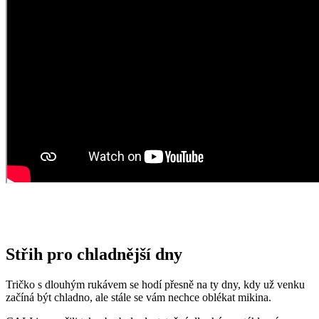
Střih pro chladnější dny
Tričko s dlouhým rukávem se hodí přesně na ty dny, kdy už venku
začíná být chladno, ale stále se vám nechce oblékat mikina.
CALI jsme ušili tak, aby bylo dostatečné dlouhé a netáhlo vám na
záda ani na břicho. O příjemný pocit na těle, prodyšnost a pohodlí se
postará prémiová bavlna. Díky elastanu přiléhá na tělo, takže se dá
jednoduše zastrčit do kalhot bez toho, aby vám vytvářelo nehezké
ohyby.