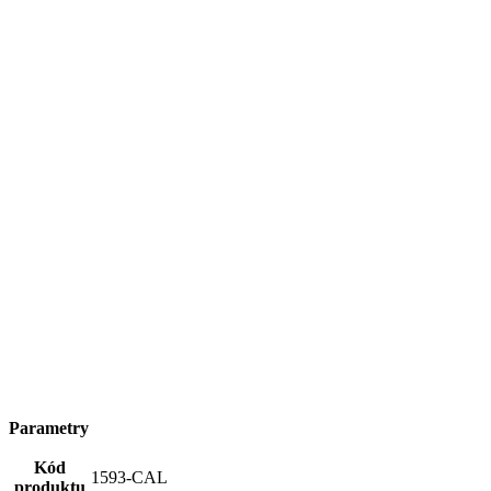
Parametry
Kód
1593-CAL
produktu
Barva
Modrá
Složení
95% bavlna, 5% elastan
materiálu
Střih
Klasický / Regular | Bez kapsičky
Výstřih
Do U