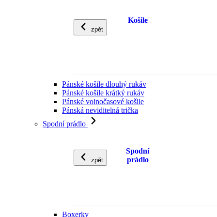
Košile
zpět
Pánské košile dlouhý rukáv
Pánské košile krátký rukáv
Pánské volnočasové košile
Pánská neviditelná trička
Spodní prádlo
Spodní
prádlo
zpět
Boxerky