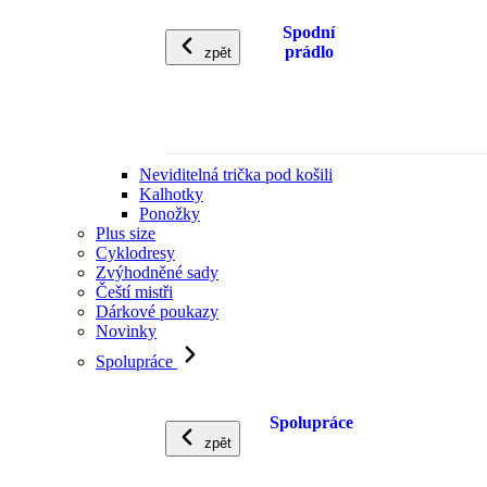
Spodní
prádlo
zpět
Neviditelná trička pod košili
Kalhotky
Ponožky
Plus size
Cyklodresy
Zvýhodněné sady
Čeští mistři
Dárkové poukazy
Novinky
Spolupráce
Spolupráce
zpět