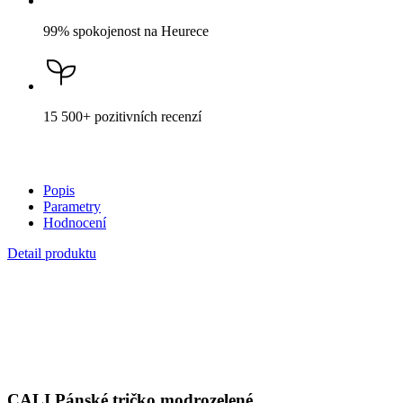
99% spokojenost
na Heurece
15 500+
pozitivních recenzí
Popis
Parametry
Hodnocení
Detail produktu
CALI
Pánské tričko modrozelené
Cena
1 299 Kč
DO KOŠÍKU
Není vidět pot a odolá špíně