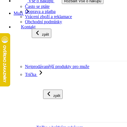
Vše o nákupu
Rozbalit Vše o nákupu
Často se ptáte
Doprava a platba
Muži
Vrácení zboží a reklamace
Obchodní podmínky
Kontakt
zpět
Nejprodávanější produkty pro muže
Trička
zpět