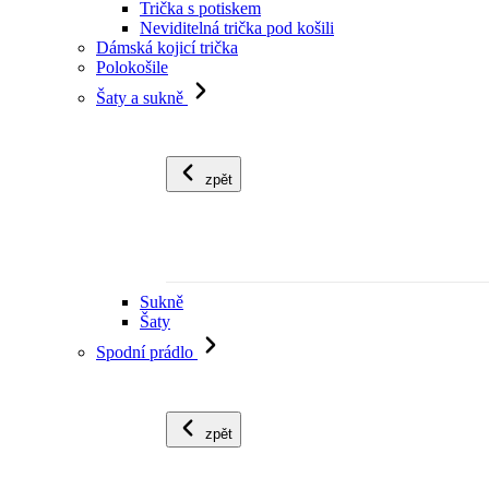
Trička s potiskem
Neviditelná trička pod košili
Dámská kojicí trička
Polokošile
Šaty a sukně
zpět
Sukně
Šaty
Spodní prádlo
zpět