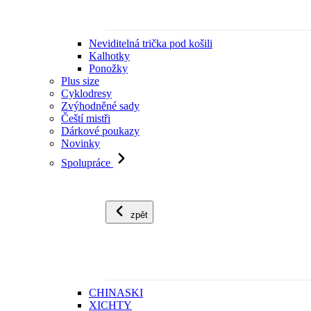
Neviditelná trička pod košili
Kalhotky
Ponožky
Plus size
Cyklodresy
Zvýhodněné sady
Čeští mistři
Dárkové poukazy
Novinky
Spolupráce
zpět
CHINASKI
XICHTY