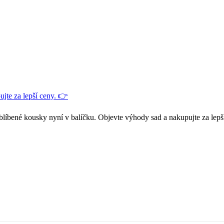
jte za lepší ceny. 👉
blíbené kousky nyní v balíčku. Objevte výhody sad a nakupujte za lepš