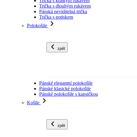
Trička s krátkým rukávem
Trička s dlouhým rukávem
Pánská neviditelná trička
Trička s potiskem
Polokošile
zpět
Pánské elegantní polokošile
Pánské klasické polokošile
Pánské polokošile s kapsičkou
Košile
zpět