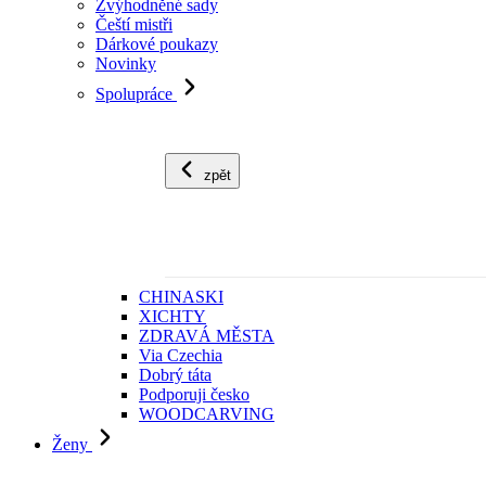
Zvýhodněné sady
Čeští mistři
Dárkové poukazy
Novinky
Spolupráce
zpět
CHINASKI
XICHTY
ZDRAVÁ MĚSTA
Via Czechia
Dobrý táta
Podporuji česko
WOODCARVING
Ženy