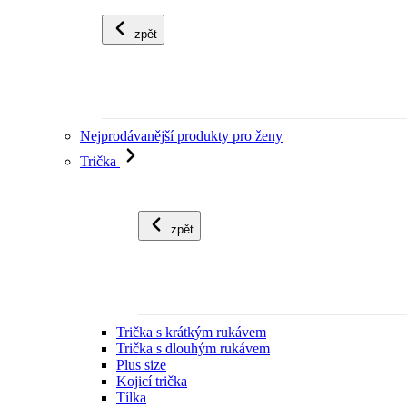
zpět
Nejprodávanější produkty pro ženy
Trička
zpět
Trička s krátkým rukávem
Trička s dlouhým rukávem
Plus size
Kojicí trička
Tílka