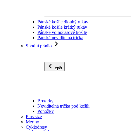
Pánské košile dlouhý rukáv
Pánské košile krátký rukáv
Pánské volnočasové košile
Pánská neviditelná trička
Spodní prádlo
zpět
Boxerky
Neviditelná trička pod košili
Ponožky
Plus size
Merino
Cyklodresy