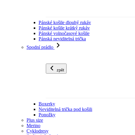
Pánské košile dlouhý rukáv
Pánské košile krátký rukáv
Pánské volnočasové košile
Pánská neviditelná trička
Spodní prádlo
zpět
Boxerky
Neviditelná trička pod košili
Ponožky
Plus size
Merino
Cyklodresy