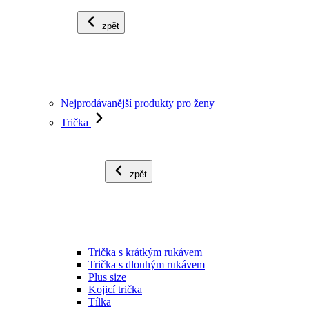
zpět
Nejprodávanější produkty pro ženy
Trička
zpět
Trička s krátkým rukávem
Trička s dlouhým rukávem
Plus size
Kojicí trička
Tílka