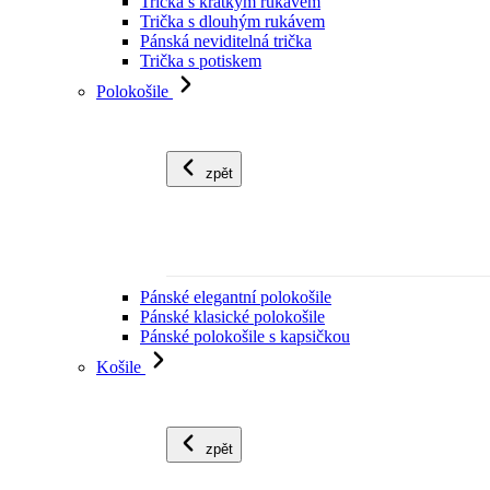
Trička s krátkým rukávem
Trička s dlouhým rukávem
Pánská neviditelná trička
Trička s potiskem
Polokošile
zpět
Pánské elegantní polokošile
Pánské klasické polokošile
Pánské polokošile s kapsičkou
Košile
zpět