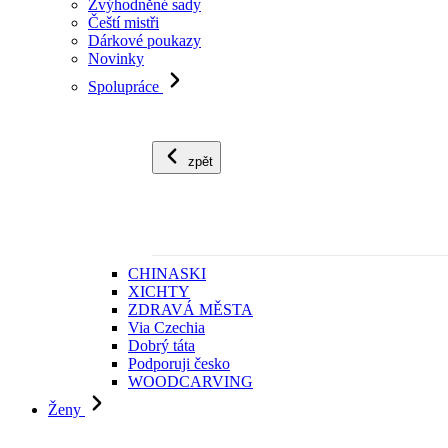
Zvýhodněné sady
Čeští mistři
Dárkové poukazy
Novinky
Spolupráce
zpět
CHINASKI
XICHTY
ZDRAVÁ MĚSTA
Via Czechia
Dobrý táta
Podporuji česko
WOODCARVING
Ženy