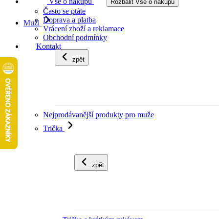
Vše o nákupu
Rozbalit Vše o nákupu
Často se ptáte
Doprava a platba
Muži
Vrácení zboží a reklamace
Obchodní podmínky
Kontakt
zpět
Nejprodávanější produkty pro muže
Trička
zpět