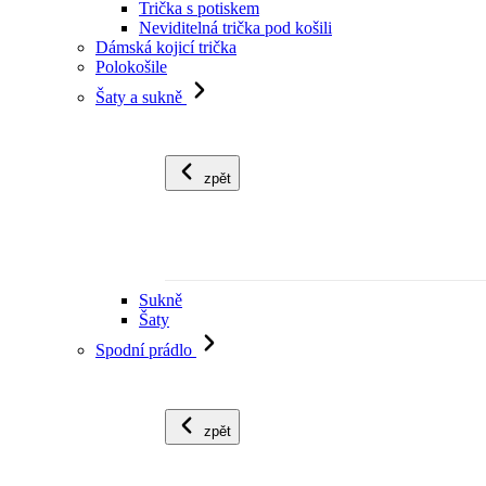
Trička s potiskem
Neviditelná trička pod košili
Dámská kojicí trička
Polokošile
Šaty a sukně
zpět
Sukně
Šaty
Spodní prádlo
zpět