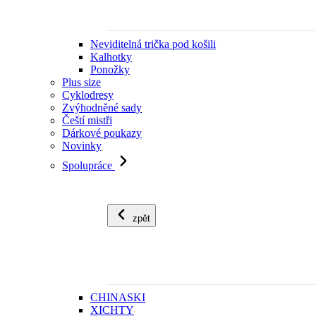
Neviditelná trička pod košili
Kalhotky
Ponožky
Plus size
Cyklodresy
Zvýhodněné sady
Čeští mistři
Dárkové poukazy
Novinky
Spolupráce
zpět
CHINASKI
XICHTY