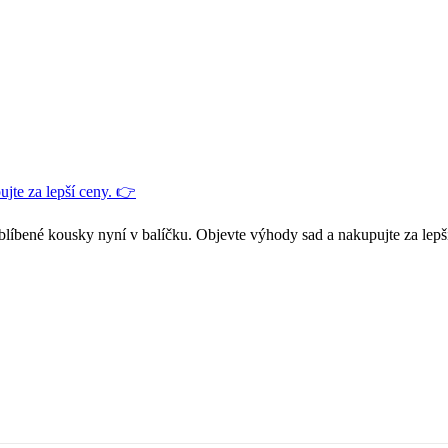
jte za lepší ceny. 👉
blíbené kousky nyní v balíčku. Objevte výhody sad a nakupujte za lepš