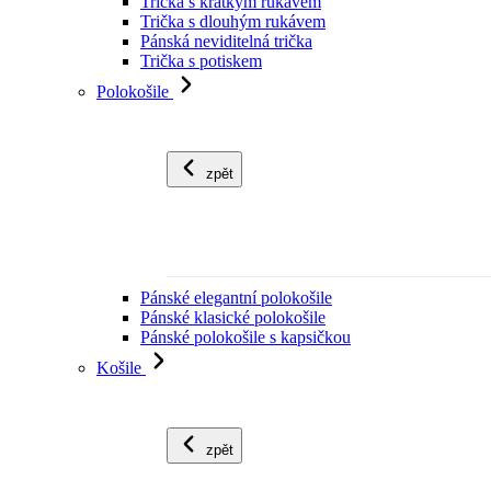
Trička s krátkým rukávem
Trička s dlouhým rukávem
Pánská neviditelná trička
Trička s potiskem
Polokošile
zpět
Pánské elegantní polokošile
Pánské klasické polokošile
Pánské polokošile s kapsičkou
Košile
zpět