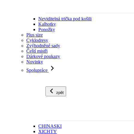
Neviditelná trička pod košili
Kalhotky
Ponožky
Plus size
Cyklodresy
Zvýhodněné sady
Čeští mistři
Dárkové poukazy
Novinky
Spolupráce
zpět
CHINASKI
XICHTY