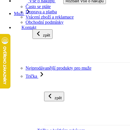
Vše o nákupu
Rozbalit Vše o nákupu
Často se ptáte
Doprava a platba
Muži
Vrácení zboží a reklamace
Obchodní podmínky
Kontakt
zpět
Nejprodávanější produkty pro muže
Trička
zpět