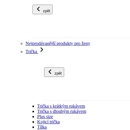
zpět
Nejprodávanější produkty pro ženy
Trička
zpět
Trička s krátkým rukávem
Trička s dlouhým rukávem
Plus size
Kojicí trička
Tílka