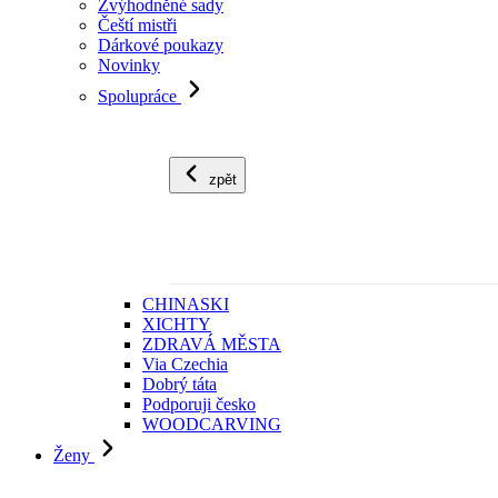
Zvýhodněné sady
Čeští mistři
Dárkové poukazy
Novinky
Spolupráce
zpět
CHINASKI
XICHTY
ZDRAVÁ MĚSTA
Via Czechia
Dobrý táta
Podporuji česko
WOODCARVING
Ženy