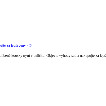
jte za lepší ceny. 👉
blíbené kousky nyní v balíčku. Objevte výhody sad a nakupujte za lepš