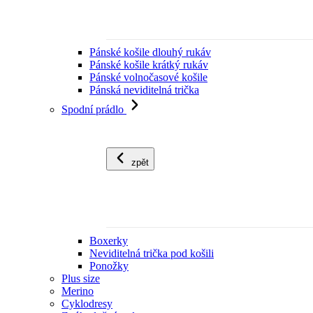
Pánské košile dlouhý rukáv
Pánské košile krátký rukáv
Pánské volnočasové košile
Pánská neviditelná trička
Spodní prádlo
zpět
Boxerky
Neviditelná trička pod košili
Ponožky
Plus size
Merino
Cyklodresy