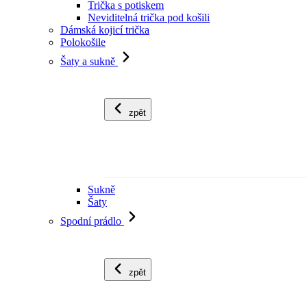
Trička s potiskem
Neviditelná trička pod košili
Dámská kojicí trička
Polokošile
Šaty a sukně
zpět
Sukně
Šaty
Spodní prádlo
zpět