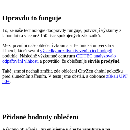
nás a podporovali tak místní textilní průmysl. Zároveň máme díky
tomu možnost důkladně dohlížet na kvalitu a
dodržování
ekologických postupů
ve výrobě.
Máme rádi přírodu a uvědomujeme si, jaký dopad na ni má textilní
průmysl, proto ji chceme podporovat a dávat ji možnost dýchat.
Naše oblečení má
certifikát
OEKO-TEX Standard 100
, tudíž je
maximálně bezpečné pro vaše každodenní nošení.
Současně jsme spojili síly s
projektem clevercare
, díky kterému si
všichni osvojíme triky, jak šetrně pečovat o oblečení, prodloužit jeho
životnost a ulevit životnímu prostředí.
Vše o výrobě se dozvíte na stránce
Příběh trika
.
BREDA
Věděli jste, že...?
Breda je město v nizozemské provincii Severní Brabantsko, kde žije
asi 188 tisíc obyvatel a první zmínky o městě pocházejí již z 12.
století.