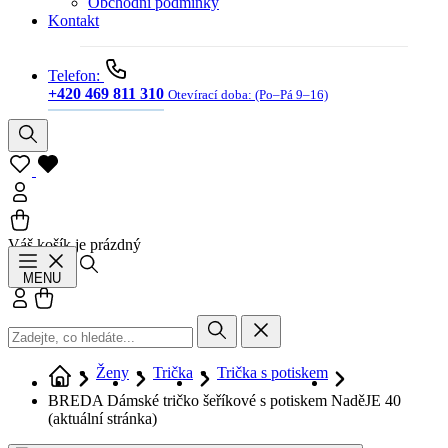
Obchodní podmínky
Kontakt
Telefon:
+420 469 811 310
Otevírací doba:
(Po–Pá 9–16)
Váš košík je prázdný
Hledat
MENU
Přihlásit se
Košík
Ženy
Trička
Trička s potiskem
BREDA Dámské tričko šeříkové s potiskem NaděJE 40
(aktuální stránka)