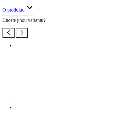
Jakou mám velikost?
Velikost
34
36
38
40
42
44
K zakoupení na e-shopu
Okamžitě k vyzvednutí na prodejnách