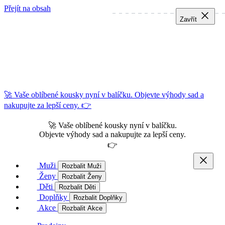
Přejít na obsah
Zavřít
Zavřít
Zavřít
🚀 Vaše oblíbené kousky nyní v balíčku. Objevte výhody sad a
nakupujte za lepší ceny. 👉
🚀 Vaše oblíbené kousky nyní v balíčku.
Objevte výhody sad a nakupujte za lepší ceny.
👉
Muži
Rozbalit Muži
Ženy
Rozbalit Ženy
Děti
Rozbalit Děti
Doplňky
Rozbalit Doplňky
Akce
Rozbalit Akce