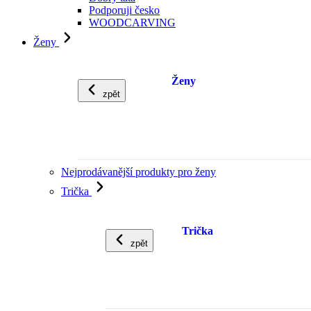
Podporuji česko
WOODCARVING
Ženy
Ženy
zpět
Nejprodávanější produkty pro ženy
Trička
Trička
zpět