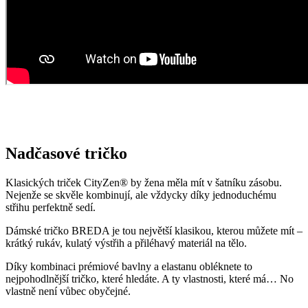
Opravdu to funguje
To, že naše technologie doopravdy funguje, potvrzují výzkumy z
laboratoří a více než 150 tisíc spokojených zákazníků.
Mezi prvními naše oblečení zkoumala Technická univerzita v
Liberci, která svými
výsledky pozitivní tvrzení o technologii
podtrhla. Následně výzkumné
centrum
CEITEC analyzovalo
odpařování vlhkosti
a potvrdilo, že oblečení je
skvěle prodyšné
.
Také jsme si nechali změřit, zda oblečení CityZen chrání pokožku
před slunečním zářením. V testu jsme obstáli, a dokonce
získali UPF
50+
.
Přidané hodnoty oblečení
Všechno oblečení CityZen
šijeme v České republice a na
Slovensku
.
Dáváme si záležet na tom, abychom vše od první nitky vyráběli u