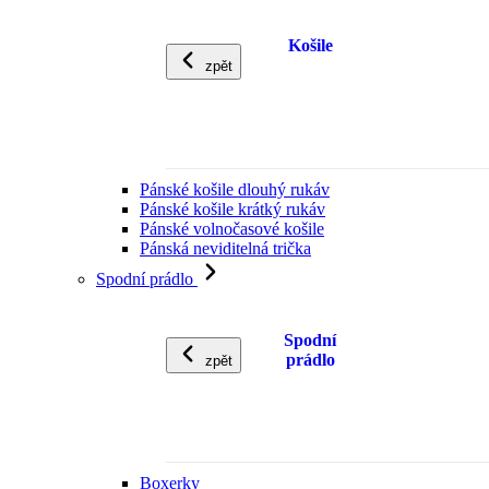
Košile
zpět
Pánské košile dlouhý rukáv
Pánské košile krátký rukáv
Pánské volnočasové košile
Pánská neviditelná trička
Spodní prádlo
Spodní
prádlo
zpět
Boxerky