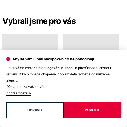
Doprava ZDARMA
od 2 500 Kč
Garance
vrácení peněz
Aby se vám u nás nakupovalo co nejpohodlněji...
Používáme cookies pro fungování e-shopu a přizpůsobení obsahu i
reklam. Díky nim lépe chápeme, co vám dělá radost a co můžeme
99% spokojenost
na Heurece
zlepšit.
Děkujeme za vaši důvěru.
Zobrazit detaily
15 500+
UPRAVIT
POVOLIT
pozitivních recenzí
Zákaznická podpora