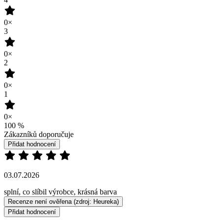
Vybrali jsme pro vás
Do vyprodání
TAKÉ V PLUS SIZE
BREDA
ALTA
1 099 Kč
1 099 Kč