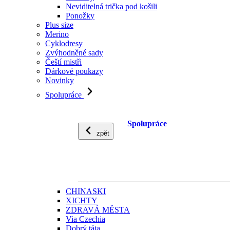
Neviditelná trička pod košili
Ponožky
Plus size
Merino
Cyklodresy
Zvýhodněné sady
Čeští mistři
Dárkové poukazy
Novinky
Spolupráce
Spolupráce
zpět
CHINASKI
XICHTY
ZDRAVÁ MĚSTA
Via Czechia
Dobrý táta