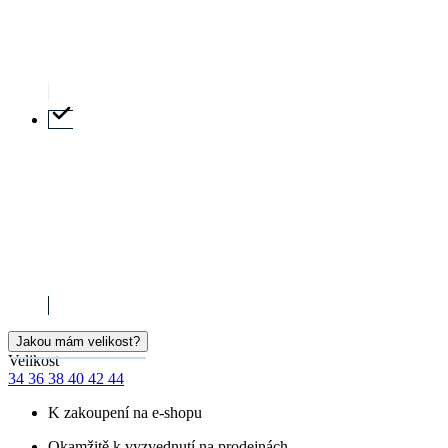
Cena
1 099 Kč
Doručíme:
Skladem > 5 ks
pondělí 10.08.
PŘIDAT DO KOŠÍKU
Doprava ZDARMA
od 2 500 Kč
Garance
vrácení peněz
99% spokojenost
na Heurece
15 500+
pozitivních recenzí