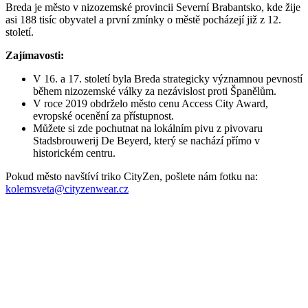
Parametry
Kód
814-BRE-NAD/40
produktu
EAN
8595684014129
Velikost
40
Barva
Světle růžová
Složení
95% bavlna, 5% elastan
materiálu