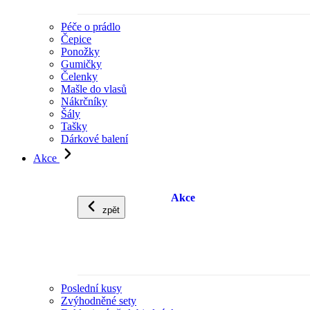
Péče o prádlo
Čepice
Ponožky
Gumičky
Čelenky
Mašle do vlasů
Nákrčníky
Šály
Tašky
Dárkové balení
Akce
Akce
zpět
Poslední kusy
Zvýhodněné sety