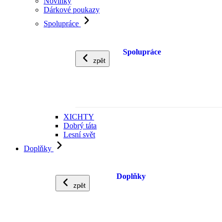
Novinky
Dárkové poukazy
Spolupráce
Spolupráce
zpět
XICHTY
Dobrý táta
Lesní svět
Doplňky
Doplňky
zpět