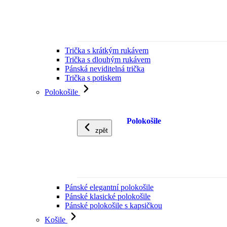
Trička s krátkým rukávem
Trička s dlouhým rukávem
Pánská neviditelná trička
Trička s potiskem
Polokošile
Polokošile
zpět
Pánské elegantní polokošile
Pánské klasické polokošile
Pánské polokošile s kapsičkou
Košile