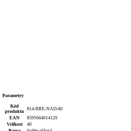
Střih
Na tělo | Bez kapsičky
Výstřih
Do U
Rukáv
Krátký
Klíčové
Není vidět pot | Odolá špíně | Snižuje zápach | Silně
vlastnosti
saje | Rychle schne | 95% Prémiová bavlna
Spolupráce
NadějeJE
Potisk
Ano
Pohlaví
Žena
Typ
Trička
oblečení
Hodnocení produktu
5,0
Hodnotilo
1 uživatelů
5
1×
4
0×