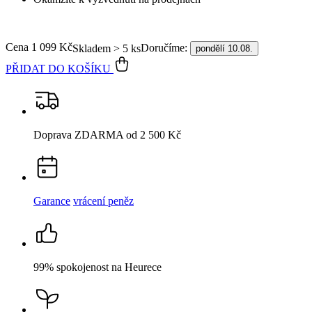
Popis
Parametry
Hodnocení
1
Detail produktu
BREDA
Dámské tričko šeříkové s potiskem NaděJE
40
Cena
1 099 Kč
DO KOŠÍKU