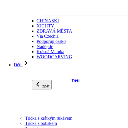
CHINASKI
XICHTY
ZDRAVÁ MĚSTA
Via Czechia
Podporuji česko
NadějeJe
Krásná Mamka
WOODCARVING
Děti
Děti
zpět
Trička s krátkým rukávem
Trička s potiskem