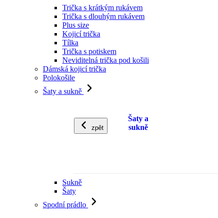
Trička s krátkým rukávem
Trička s dlouhým rukávem
Plus size
Kojicí trička
Tílka
Trička s potiskem
Neviditelná trička pod košili
Dámská kojicí trička
Polokošile
Šaty a sukně
Šaty a
sukně
zpět
Sukně
Šaty
Spodní prádlo