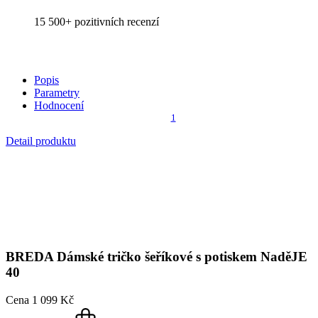
Podpořte plodnost
Podpoř trikem! CityZen jako první česká firma společně s
organizací Indiánky poukazuje na odvahu čelit neplodnosti, která
trápí každý 5. pár v České republice.
Koupí kolekce NadějeJE přispějete na osvětu neplodnosti i odvahu
o této výzvě nemlčet.
Indiánky jsou 1. nezisková organizace v ČR s cílem šířit osvětu o
neplodnosti, onemocnění PCOS či endometriózy.
V roce 2019 ji založily Karolína Krejčová a Anna Sedláková.
Více informací:
indianky.cz
Není vidět pot a odolá špíně
Unikátní a chytré vlastnosti, díky kterým je naše oblečení jedinečné
na trhu, zajišťuje technologie CityZen®.