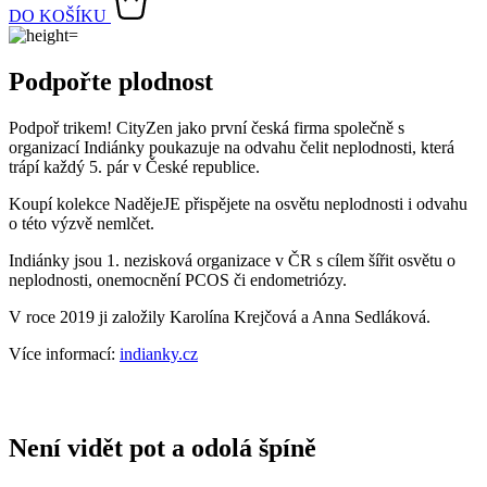
Vnější strana
odolá tekutinám a špíně
, vše z ní ihned sklepete nebo
jemně setřete.
Vnitřní strana absorbuje vlhkost a rozvádí ji do větší plochy než
běžná textilie, aby látka nestudila a pot se rychleji odpařil.
Kombinace těchto vlastností zaručuje, že vám v oblečení bude
celý
den příjemně
, protože umí snížit zápach a
mokré skvrny od potu
nejsou zvenku vidět
.