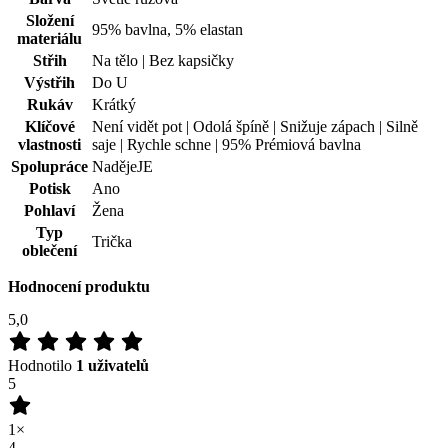
3
0×
2
0×
1
0×
100
%
Zákazníků doporučuje
Přidat hodnocení
03.07.2026
splní, co slíbil výrobce, krásná barva
Recenze není ověřena
(zdroj: Heureka)
Přidat hodnocení