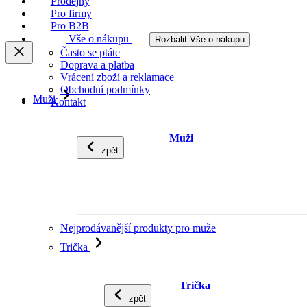
Prodejny
Pro firmy
Pro B2B
Vše o nákupu
Rozbalit Vše o nákupu
Často se ptáte
Doprava a platba
Vrácení zboží a reklamace
Obchodní podmínky
Muži
Kontakt
Muži
zpět
Nejprodávanější produkty pro muže
Trička
Trička
zpět