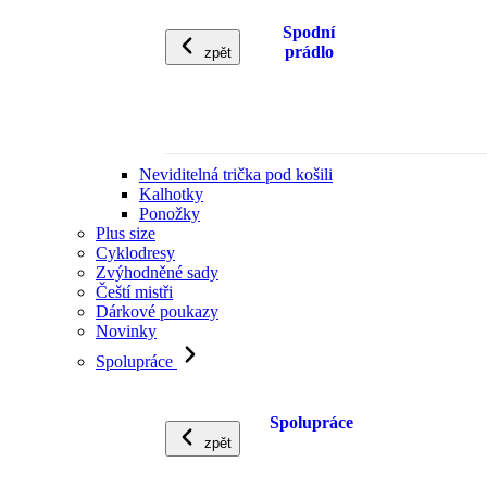
Spodní
prádlo
zpět
Neviditelná trička pod košili
Kalhotky
Ponožky
Plus size
Cyklodresy
Zvýhodněné sady
Čeští mistři
Dárkové poukazy
Novinky
Spolupráce
Spolupráce
zpět