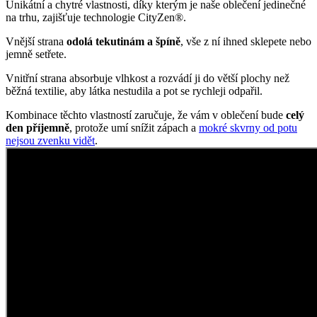
Nadčasové tričko
Klasických triček CityZen® by žena měla mít v šatníku zásobu.
Nejenže se skvěle kombinují, ale vždycky díky jednoduchému
střihu perfektně sedí.
Dámské tričko BREDA je tou největší klasikou, kterou můžete mít –
krátký rukáv, kulatý výstřih a přiléhavý materiál na tělo.
Díky kombinaci prémiové bavlny a elastanu obléknete to
nejpohodlnější tričko, které hledáte. A ty vlastnosti, které má… No
vlastně není vůbec obyčejné.