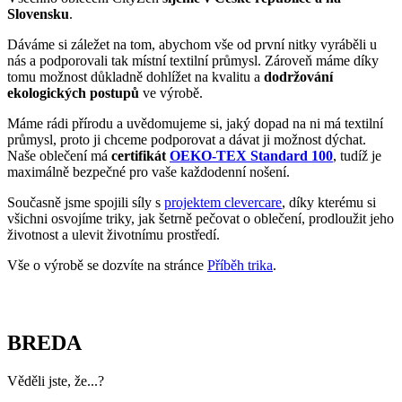
Zajímavosti:
V 16. a 17. století byla Breda strategicky významnou pevností
během nizozemské války za nezávislost proti Španělům.
V roce 2019 obdrželo město cenu Access City Award,
evropské ocenění za přístupnost.
Můžete si zde pochutnat na lokálním pivu z pivovaru
Stadsbrouwerij De Beyerd, který se nachází přímo v
historickém centru.
Pokud město navštíví triko CityZen, pošlete nám fotku na:
kolemsveta@cityzenwear.cz