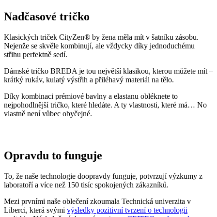
Nadčasové tričko
Klasických triček CityZen® by žena měla mít v šatníku zásobu.
Nejenže se skvěle kombinují, ale vždycky díky jednoduchému
střihu perfektně sedí.
Dámské tričko BREDA je tou největší klasikou, kterou můžete mít –
krátký rukáv, kulatý výstřih a přiléhavý materiál na tělo.
Díky kombinaci prémiové bavlny a elastanu obléknete to
nejpohodlnější tričko, které hledáte. A ty vlastnosti, které má… No
vlastně není vůbec obyčejné.
Opravdu to funguje
To, že naše technologie doopravdy funguje, potvrzují výzkumy z
laboratoří a více než 150 tisíc spokojených zákazníků.
Mezi prvními naše oblečení zkoumala Technická univerzita v
Liberci, která svými
výsledky pozitivní tvrzení o technologii