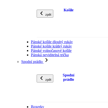
Košile
zpět
Pánské košile dlouhý rukáv
Pánské košile krátký rukáv
Pánské volnočasové košile
Pánská neviditelná trička
Spodní prádlo
Spodní
prádlo
zpět
Boxerky