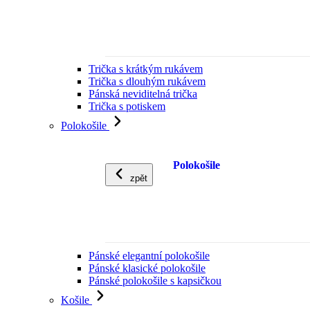
Trička s krátkým rukávem
Trička s dlouhým rukávem
Pánská neviditelná trička
Trička s potiskem
Polokošile
Polokošile
zpět
Pánské elegantní polokošile
Pánské klasické polokošile
Pánské polokošile s kapsičkou
Košile