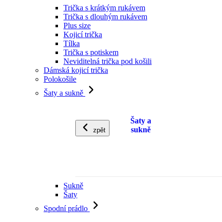
Trička s krátkým rukávem
Trička s dlouhým rukávem
Plus size
Kojicí trička
Tílka
Trička s potiskem
Neviditelná trička pod košili
Dámská kojicí trička
Polokošile
Šaty a sukně
Šaty a
sukně
zpět
Sukně
Šaty
Spodní prádlo