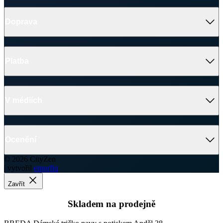
Doprava
Platba
V médiích
Ocenění
© 2026 CityZen
| vytvořil
emorfiq
Zavřít
Skladem na prodejně