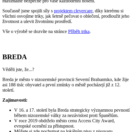
maximálně bezpečné pro vaše každodenní nošení.
Současně jsme spojili síly s
projektem clevercare
, díky kterému si
všichni osvojíme triky, jak šetrně pečovat o oblečení, prodloužit jeho
životnost a ulevit životnímu prostředí.
Vše o výrobě se dozvíte na stránce
Příběh trika
.
BREDA
Věděli jste, že...?
Breda je město v nizozemské provincii Severní Brabantsko, kde žije
asi 188 tisíc obyvatel a první zmínky o městě pocházejí již z 12.
století.
Zajímavosti:
V 16. a 17. století byla Breda strategicky významnou pevností
během nizozemské války za nezávislost proti Španělům.
V roce 2019 obdrželo město cenu Access City Award,
evropské ocenění za přístupnost.
Můžete si zde pochutnat na lokálním pivu z pivovaru