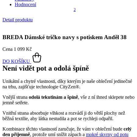
Hodnocení
2
Detail produktu
BREDA
Dámské tričko navy s potiskem Anděl 38
Cena
1 099 Kč
DO KOŠÍKU
Není vidět pot a odolá špíně
Unikátní a chytré vlastnosti, díky kterým je naše oblečení jedinečné
na trhu, zajišťuje technologie CityZen®.
Vnější strana
odolá tekutinám a špíně
, vše z ní ihned sklepete nebo
jemně setřete.
Vnitřní strana absorbuje vlhkost a rozvádí ji do větší plochy než
běžná textilie, aby látka nestudila a pot se rychleji odpařil.
Kombinace těchto vlastností zaručuje, že vám v oblečení bude
celý
den příjemně
, protože umí snížit zápach a
mokré skvrny od potu