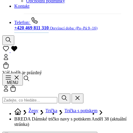
Obchodní podmínky
Kontakt
Telefon:
+420 469 811 310
Otevírací doba:
(Po–Pá 9–16)
Váš košík je prázdný
Hledat
MENU
Přihlásit se
Košík
Ženy
Trička
Trička s potiskem
BREDA Dámské tričko navy s potiskem Anděl 38
(aktuální
stránka)