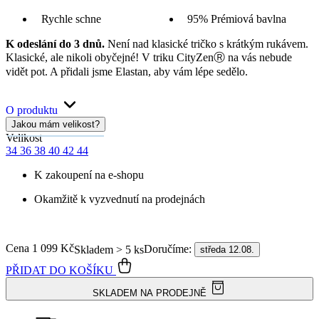
Rychle schne
95% Prémiová bavlna
K odeslání do 3 dnů.
Není nad klasické tričko s krátkým rukávem.
Klasické, ale nikoli obyčejné! V triku CityZenⓇ na vás nebude
vidět pot. A přidali jsme Elastan, aby vám lépe sedělo.
O produktu
Jakou mám velikost?
Velikost
34
36
38
40
42
44
K zakoupení na e-shopu
Okamžitě k vyzvednutí na prodejnách
Cena
1 099 Kč
Doručíme:
Skladem > 5 ks
středa 12.08.
PŘIDAT DO KOŠÍKU
SKLADEM NA PRODEJNĚ