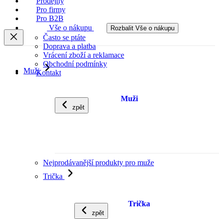
Prodejny
Pro firmy
Pro B2B
Vše o nákupu
Rozbalit Vše o nákupu
Často se ptáte
Doprava a platba
Vrácení zboží a reklamace
Obchodní podmínky
Muži
Kontakt
Muži
zpět
Nejprodávanější produkty pro muže
Trička
Trička
zpět