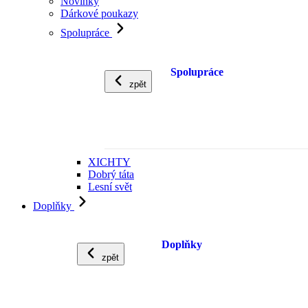
Novinky
Dárkové poukazy
Spolupráce
Spolupráce
zpět
XICHTY
Dobrý táta
Lesní svět
Doplňky
Doplňky
zpět