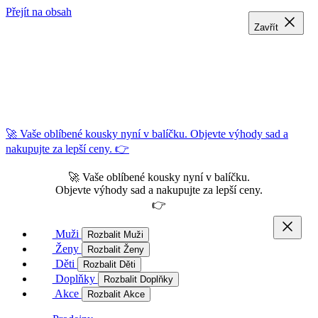
Přejít na obsah
Zavřít
Zavřít
Zavřít
🚀 Vaše oblíbené kousky nyní v balíčku. Objevte výhody sad a
nakupujte za lepší ceny. 👉
🚀 Vaše oblíbené kousky nyní v balíčku.
Objevte výhody sad a nakupujte za lepší ceny.
👉
Muži
Rozbalit Muži
Ženy
Rozbalit Ženy
Děti
Rozbalit Děti
Doplňky
Rozbalit Doplňky
Akce
Rozbalit Akce