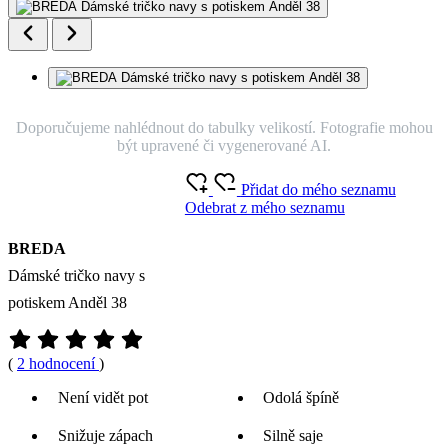
Doporučujeme nahlédnout do tabulky velikostí. Fotografie mohou
být upravené či vygenerované AI.
Přidat do mého seznamu
Odebrat z mého seznamu
BREDA
Dámské tričko navy s
potiskem Anděl 38
(
2 hodnocení
)
Není vidět pot
Odolá špíně
Snižuje zápach
Silně saje