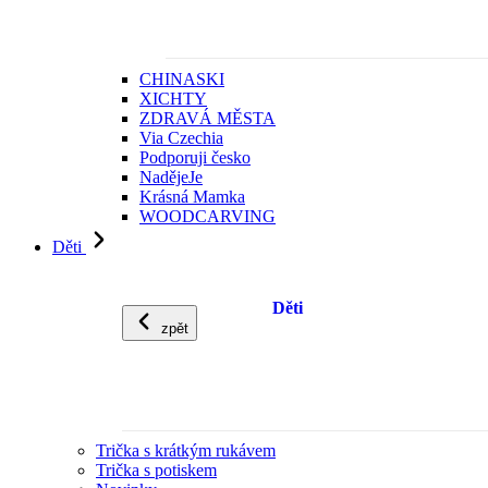
CHINASKI
XICHTY
ZDRAVÁ MĚSTA
Via Czechia
Podporuji česko
NadějeJe
Krásná Mamka
WOODCARVING
Děti
Děti
zpět
Trička s krátkým rukávem
Trička s potiskem