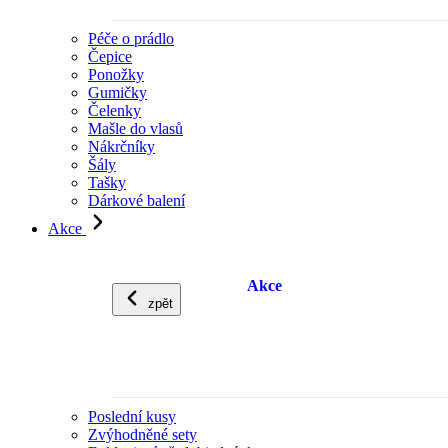
Péče o prádlo
Čepice
Ponožky
Gumičky
Čelenky
Mašle do vlasů
Nákrčníky
Šály
Tašky
Dárkové balení
Akce
Akce
zpět
Poslední kusy
Zvýhodněné sety