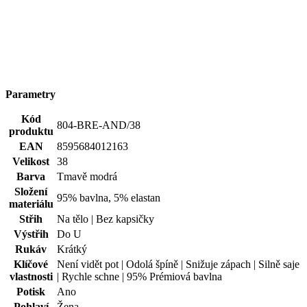
Parametry
Kód
804-BRE-AND/38
produktu
EAN
8595684012163
Velikost
38
Barva
Tmavě modrá
Složení
95% bavlna, 5% elastan
materiálu
Střih
Na tělo | Bez kapsičky
Výstřih
Do U
Rukáv
Krátký
Klíčové
Není vidět pot | Odolá špíně | Snižuje zápach | Silně saje
vlastnosti
| Rychle schne | 95% Prémiová bavlna
Potisk
Ano
Pohlaví
Žena