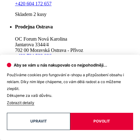
+420 604 172 657
Skladem 2 kusy
Prodejna Ostrava
OC Forum Nová Karolina
Jantarova 3344/4
702 00 Moravská Ostrava - Přívoz
+420 734 529 096
Aby se vám u nás nakupovalo co nejpohodlněji...
Skladem 2 kusy
Používáme cookies pro fungování e-shopu a přizpůsobení obsahu i
Prodejna Praha Westfield Černý Most
reklam. Díky nim lépe chápeme, co vám dělá radost a co můžeme
zlepšit.
OC Westfield Černý Most
Děkujeme za vaši důvěru.
Chlumecká 765/6
198 19 Praha 9
Zobrazit detaily
+420 739 290 397
Skladem 3 kusy
UPRAVIT
POVOLIT
Prodejna Praha Westfield Chodov