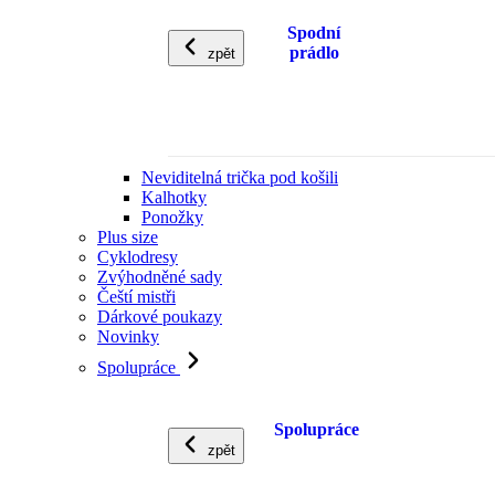
Spodní
prádlo
zpět
Neviditelná trička pod košili
Kalhotky
Ponožky
Plus size
Cyklodresy
Zvýhodněné sady
Čeští mistři
Dárkové poukazy
Novinky
Spolupráce
Spolupráce
zpět