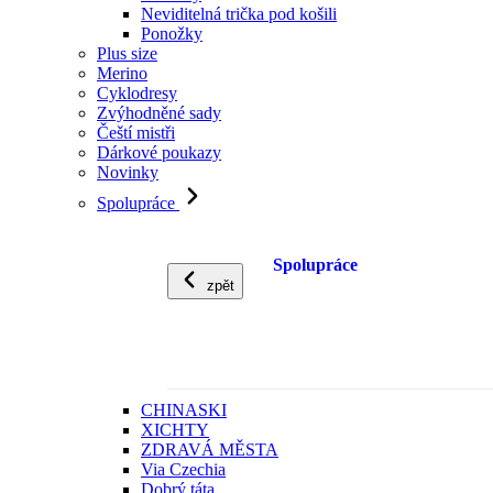
Neviditelná trička pod košili
Ponožky
Plus size
Merino
Cyklodresy
Zvýhodněné sady
Čeští mistři
Dárkové poukazy
Novinky
Spolupráce
Spolupráce
zpět
CHINASKI
XICHTY
ZDRAVÁ MĚSTA
Via Czechia
Dobrý táta