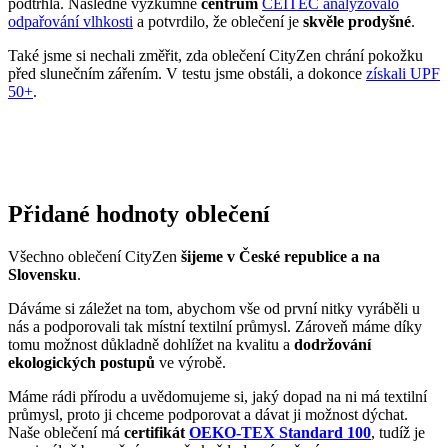
podtrhla. Následně výzkumné
centrum
CEITEC analyzovalo
odpařování vlhkosti
a potvrdilo, že oblečení je
skvěle prodyšné
.
Také jsme si nechali změřit, zda oblečení CityZen chrání pokožku
před slunečním zářením. V testu jsme obstáli, a dokonce
získali UPF
50+
.
Přidané hodnoty oblečení
Všechno oblečení CityZen
šijeme v České republice a na
Slovensku
.
Dáváme si záležet na tom, abychom vše od první nitky vyráběli u
nás a podporovali tak místní textilní průmysl. Zároveň máme díky
tomu možnost důkladně dohlížet na kvalitu a
dodržování
ekologických postupů
ve výrobě.
Máme rádi přírodu a uvědomujeme si, jaký dopad na ni má textilní
průmysl, proto ji chceme podporovat a dávat ji možnost dýchat.
Naše oblečení má
certifikát
OEKO-TEX Standard 100
, tudíž je