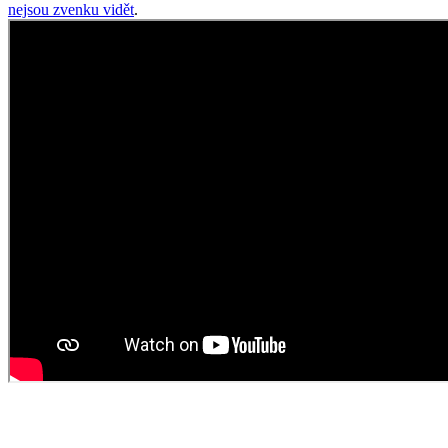
nejsou zvenku vidět
.