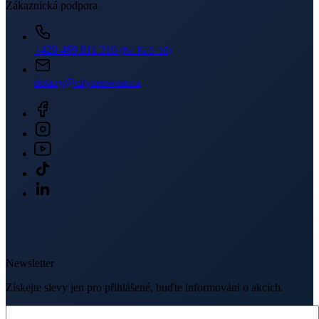
Zákaznická podpora
+420 469 811 310
(Po–Pá 9–16)
dotazy@cityzenwear.cz
Newsletter
Získejte slevy jen pro přihlášené, buďte informováni o akcích.
Váš e-mail