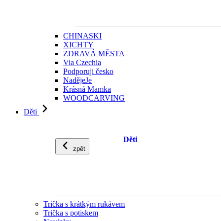
CHINASKI
XICHTY
ZDRAVÁ MĚSTA
Via Czechia
Podporuji česko
NadějeJe
Krásná Mamka
WOODCARVING
Děti
Děti
zpět
Trička s krátkým rukávem
Trička s potiskem