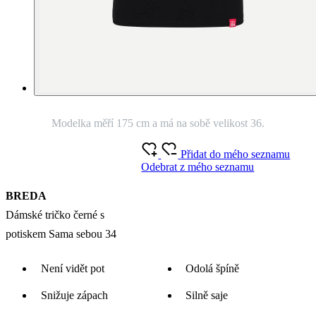
Modelka měří 175 cm a má na sobě velikost 36.
Přidat do mého seznamu
Odebrat z mého seznamu
BREDA
Dámské tričko černé s
potiskem Sama sebou 34
Není vidět pot
Odolá špíně
Snižuje zápach
Silně saje