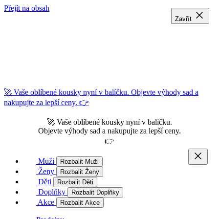
Přejít na obsah
Zavřít
Zavřít
Zavřít
🚀 Vaše oblíbené kousky nyní v balíčku. Objevte výhody sad a
nakupujte za lepší ceny. 👉
🚀 Vaše oblíbené kousky nyní v balíčku.
Objevte výhody sad a nakupujte za lepší ceny.
👉
Muži
Rozbalit Muži
Ženy
Rozbalit Ženy
Děti
Rozbalit Děti
Doplňky
Rozbalit Doplňky
Akce
Rozbalit Akce