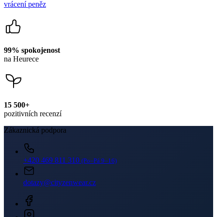
vrácení peněz
99% spokojenost
na Heurece
15 500+
pozitivních recenzí
Zákaznická podpora
+420 469 811 310
(Po–Pá 9–16)
dotazy@cityzenwear.cz