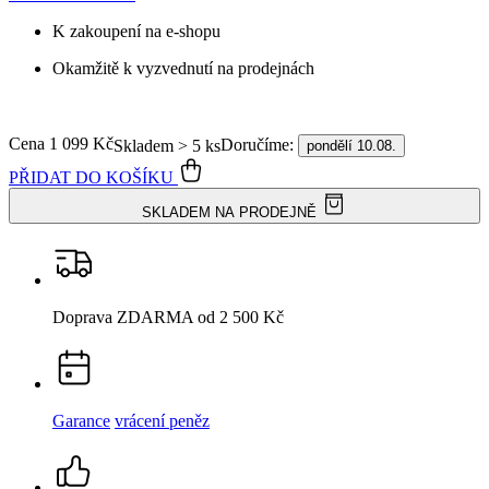
K zakoupení na e-shopu
Okamžitě k vyzvednutí na prodejnách
Cena
1 099 Kč
Doručíme:
Skladem > 5 ks
pondělí 10.08.
PŘIDAT DO KOŠÍKU
SKLADEM NA PRODEJNĚ
Doprava ZDARMA
od 2 500 Kč
Garance
vrácení peněz