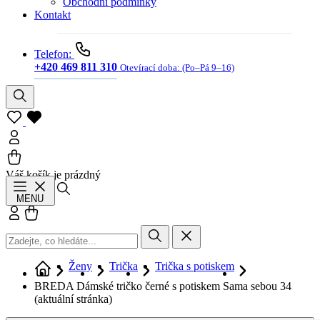
Obchodní podmínky
Kontakt
Telefon:
+420 469 811 310
Otevírací doba:
(Po–Pá 9–16)
Váš košík je prázdný
Hledat
MENU
Přihlásit se
Košík
Ženy
Trička
Trička s potiskem
BREDA Dámské tričko černé s potiskem Sama sebou 34
(aktuální stránka)