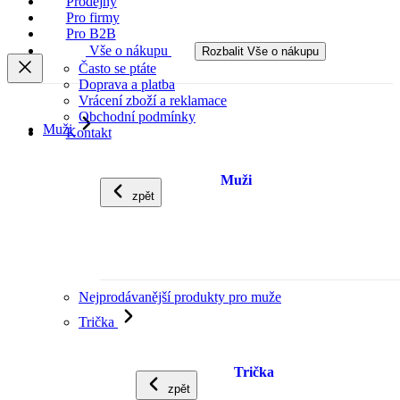
Prodejny
Pro firmy
Pro B2B
Vše o nákupu
Rozbalit Vše o nákupu
Často se ptáte
Doprava a platba
Vrácení zboží a reklamace
Obchodní podmínky
Muži
Kontakt
Muži
zpět
Nejprodávanější produkty pro muže
Trička
Trička
zpět