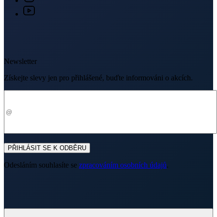
Newsletter
Získejte slevy jen pro přihlášené, buďte informováni o akcích.
Váš e-mail
PŘIHLÁSIT SE K ODBĚRU
Odesláním souhlasíte se
zpracováním osobních údajů
.