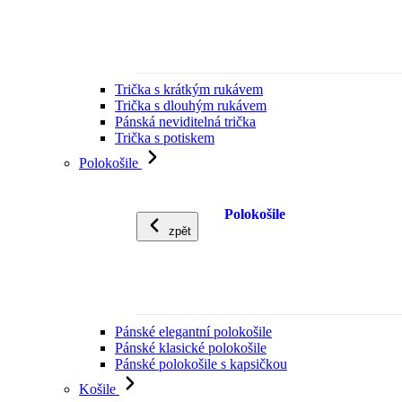
Trička s krátkým rukávem
Trička s dlouhým rukávem
Pánská neviditelná trička
Trička s potiskem
Polokošile
Polokošile
zpět
Pánské elegantní polokošile
Pánské klasické polokošile
Pánské polokošile s kapsičkou
Košile