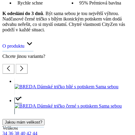
Rychle schne
95% Prémiová bavlna
K odeslání do 3 dnů
. Být sama sebou je tou největší výhrou.
Nadčasové černé tričko s bílým ikonickým potiskem vám dodá
odvahu neřešit, co si myslí ostatní. Chytré vlastnosti CityZen vás
podrží v každé situaci.
O produktu
Chcete jinou variantu?
Jakou mám velikost?
Velikost
34
36
38
40
42
44