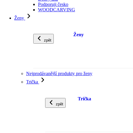
Podporuji česko
WOODCARVING
Ženy
Ženy
zpět
Nejprodávanější produkty pro ženy
Trička
Trička
zpět