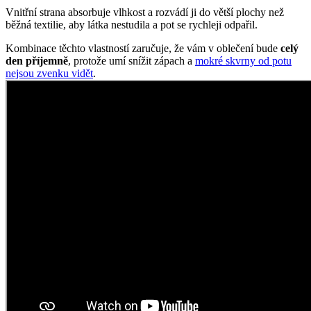
Vnitřní strana absorbuje vlhkost a rozvádí ji do větší plochy než
běžná textilie, aby látka nestudila a pot se rychleji odpařil.
Kombinace těchto vlastností zaručuje, že vám v oblečení bude
celý
den příjemně
, protože umí snížit zápach a
mokré skvrny od potu
nejsou zvenku vidět
.