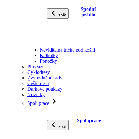
Spodní
prádlo
zpět
Neviditelná trička pod košili
Kalhotky
Ponožky
Plus size
Cyklodresy
Zvýhodněné sady
Čeští mistři
Dárkové poukazy
Novinky
Spolupráce
Spolupráce
zpět