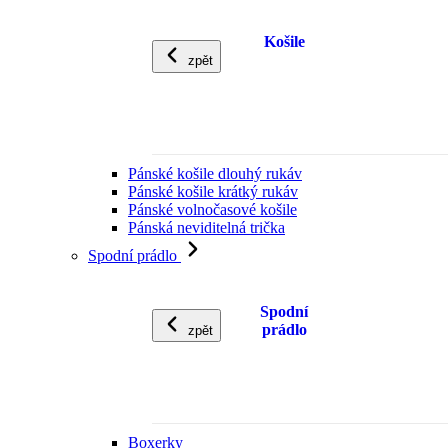
Košile
zpět
Pánské košile dlouhý rukáv
Pánské košile krátký rukáv
Pánské volnočasové košile
Pánská neviditelná trička
Spodní prádlo
Spodní
prádlo
zpět
Boxerky