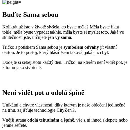
Buďte Sama sebou
Kolikrát už jste v životě slyšela, co byste měla? Měla byste říkat
tohle, měla byste vypadat takhle, měla byste si myslet toto. Jaká ve
skutečnosti jste, určujete
jen vy sama
.
Tričko s potiskem Sama sebou je
symbolem odvahy
jít vlastní
cestou. Je to postoj, který hlásá Jsem taková, jaká chci být.
Dodejte si sebejistotu každý den. Tričko, na kterém není vidět pot, je
k tomu jako stvořené.
Není vidět pot a odolá špíně
Unikátní a chytré vlastnosti, díky kterým je naše oblečení jedinečné
na trhu, zajišťuje technologie CityZen®.
Vnější strana
odolá tekutinám a špíně
, vše z ní ihned sklepete nebo
jemně setřete.