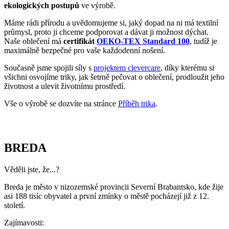
ekologických postupů
ve výrobě.
Máme rádi přírodu a uvědomujeme si, jaký dopad na ni má textilní
průmysl, proto ji chceme podporovat a dávat ji možnost dýchat.
Naše oblečení má
certifikát
OEKO-TEX Standard 100
, tudíž je
maximálně bezpečné pro vaše každodenní nošení.
Současně jsme spojili síly s
projektem clevercare
, díky kterému si
všichni osvojíme triky, jak šetrně pečovat o oblečení, prodloužit jeho
životnost a ulevit životnímu prostředí.
Vše o výrobě se dozvíte na stránce
Příběh trika
.
BREDA
Věděli jste, že...?
Breda je město v nizozemské provincii Severní Brabantsko, kde žije
asi 188 tisíc obyvatel a první zmínky o městě pocházejí již z 12.
století.
Zajímavosti: