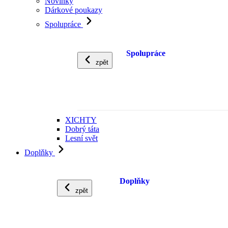
Novinky
Dárkové poukazy
Spolupráce
Spolupráce
zpět
XICHTY
Dobrý táta
Lesní svět
Doplňky
Doplňky
zpět