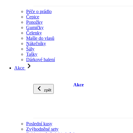
Péče o prádlo
Čepice
Ponožky
Gumičky
Čelenky
Mašle do vlasů
Nákrčníky
Šály
Tašky
Dárkové balení
Akce
Akce
zpět
Poslední kusy
Zvýhodněné sety