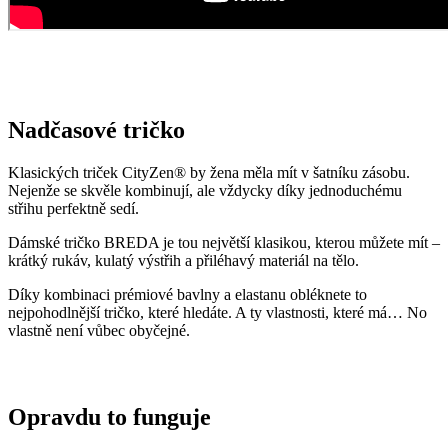
Nadčasové tričko
Klasických triček CityZen® by žena měla mít v šatníku zásobu.
Nejenže se skvěle kombinují, ale vždycky díky jednoduchému
střihu perfektně sedí.
Dámské tričko BREDA je tou největší klasikou, kterou můžete mít –
krátký rukáv, kulatý výstřih a přiléhavý materiál na tělo.
Díky kombinaci prémiové bavlny a elastanu obléknete to
nejpohodlnější tričko, které hledáte. A ty vlastnosti, které má… No
vlastně není vůbec obyčejné.
Opravdu to funguje