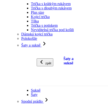
Trička s krátkým rukávem
Trička s dlouhým rukávem
Plus size
Kojicí trička
Tílka
Trička s potiskem
Neviditelná trička pod košili
Dámská kojicí trička
Polokošile
Šaty a sukně
Šaty a
sukně
zpět
Sukně
Šaty
Spodní prádlo