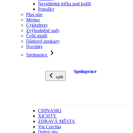
Neviditelná trička pod košili
Ponožky
Plus size
Merino
Cyklodresy
Zvýhodněné sady
Čeští mistři
Dárkové poukazy
Novinky
Spolupráce
Spolupráce
zpět
CHINASKI
XICHTY
ZDRAVÁ MĚSTA
Via Czechia
Dobrý táta