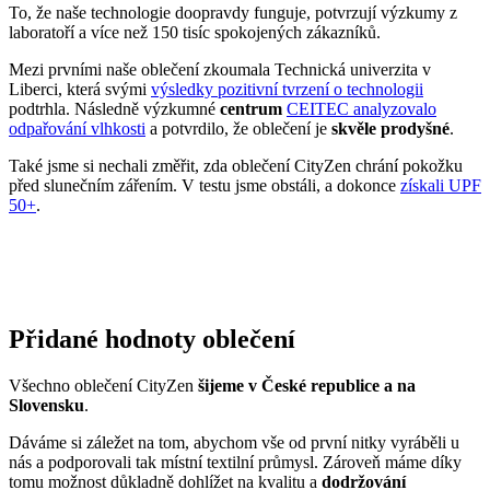
To, že naše technologie doopravdy funguje, potvrzují výzkumy z
laboratoří a více než 150 tisíc spokojených zákazníků.
Mezi prvními naše oblečení zkoumala Technická univerzita v
Liberci, která svými
výsledky pozitivní tvrzení o technologii
podtrhla. Následně výzkumné
centrum
CEITEC analyzovalo
odpařování vlhkosti
a potvrdilo, že oblečení je
skvěle prodyšné
.
Také jsme si nechali změřit, zda oblečení CityZen chrání pokožku
před slunečním zářením. V testu jsme obstáli, a dokonce
získali UPF
50+
.
Přidané hodnoty oblečení
Všechno oblečení CityZen
šijeme v České republice a na
Slovensku
.
Dáváme si záležet na tom, abychom vše od první nitky vyráběli u
nás a podporovali tak místní textilní průmysl. Zároveň máme díky
tomu možnost důkladně dohlížet na kvalitu a
dodržování