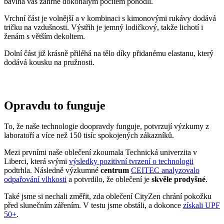
Opravdu to funguje
To, že naše technologie doopravdy funguje, potvrzují výzkumy z
laboratoří a více než 150 tisíc spokojených zákazníků.
Mezi prvními naše oblečení zkoumala Technická univerzita v
Liberci, která svými
výsledky pozitivní tvrzení o technologii
podtrhla. Následně výzkumné
centrum
CEITEC analyzovalo
odpařování vlhkosti
a potvrdilo, že oblečení je
skvěle prodyšné
.
Také jsme si nechali změřit, zda oblečení CityZen chrání pokožku
před slunečním zářením. V testu jsme obstáli, a dokonce
získali UPF
50+
.
Přidané hodnoty oblečení
Všechno oblečení CityZen
šijeme v České republice a na