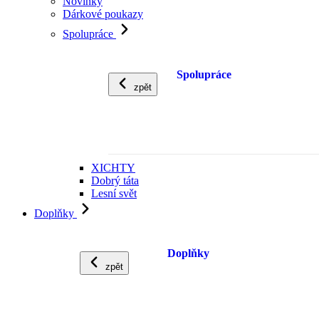
Novinky
Dárkové poukazy
Spolupráce
Spolupráce
zpět
XICHTY
Dobrý táta
Lesní svět
Doplňky
Doplňky
zpět