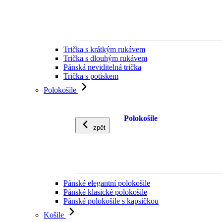
Trička s krátkým rukávem
Trička s dlouhým rukávem
Pánská neviditelná trička
Trička s potiskem
Polokošile
Polokošile
zpět
Pánské elegantní polokošile
Pánské klasické polokošile
Pánské polokošile s kapsičkou
Košile