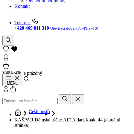
Obchodní podmínky
Kontakt
Telefon:
+420 469 811 310
Otevírací doba:
(Po–Pá 9–16)
Váš košík je prázdný
Hledat
MENU
Přihlásit se
Košík
Čeští mistři
KAŠPAR Dámské tričko ALTA dark khaki 44
(aktuální
stránka)