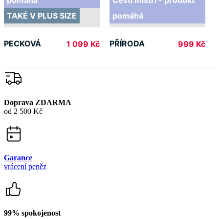
Doprava ZDARMA
od 2 500 Kč
Garance
vrácení peněz
99% spokojenost
na Heurece
15 500+
pozitivních recenzí