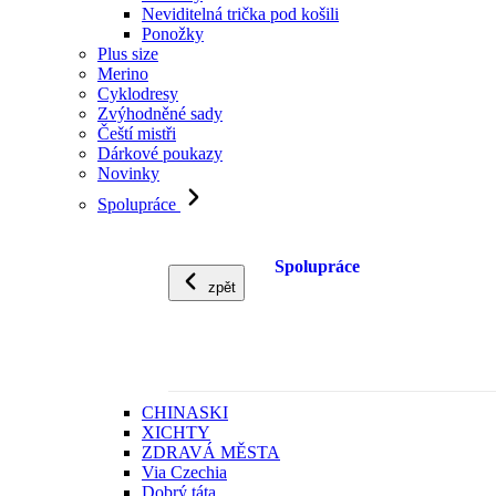
Neviditelná trička pod košili
Ponožky
Plus size
Merino
Cyklodresy
Zvýhodněné sady
Čeští mistři
Dárkové poukazy
Novinky
Spolupráce
Spolupráce
zpět
CHINASKI
XICHTY
ZDRAVÁ MĚSTA
Via Czechia
Dobrý táta