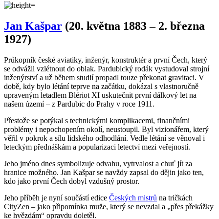
inženýrství a už během studií propadl touze překonat gravitaci. V
době, kdy bylo létání teprve na začátku, dokázal s vlastnoručně
upraveným letadlem Blériot XI uskutečnit první dálkový let na
našem území – z Pardubic do Prahy v roce 1911.
Přestože se potýkal s technickými komplikacemi, finančními
problémy i nepochopením okolí, neustoupil. Byl vizionářem, který
věřil v pokrok a sílu lidského odhodlání. Vedle létání se věnoval i
leteckým přednáškám a popularizaci letectví mezi veřejností.
Jeho jméno dnes symbolizuje odvahu, vytrvalost a chuť jít za
hranice možného. Jan Kašpar se navždy zapsal do dějin jako ten,
kdo jako první Čech dobyl vzdušný prostor.
Jeho příběh je nyní součástí edice
Českých mistrů
na tričkách
CityZen – jako připomínka muže, který se nevzdal a „přes překážky
ke hvězdám“ opravdu doletěl.
Není vidět pot a odolá špíně
Unikátní a chytré vlastnosti, díky kterým je naše oblečení jedinečné
na trhu, zajišťuje technologie CityZen®.