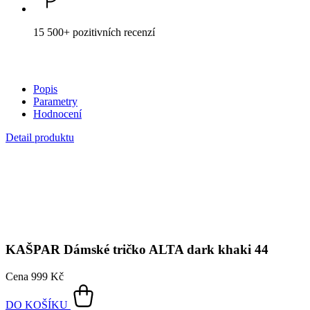
Hodnocení
Detail produktu
KAŠPAR
Dámské tričko ALTA dark khaki 44
Cena
999 Kč
DO KOŠÍKU
Jan Kašpar
(20. května 1883 – 2. března
1927)
Průkopník české aviatiky, inženýr, konstruktér a první Čech, který
se odvážil vzlétnout do oblak. Pardubický rodák vystudoval strojní