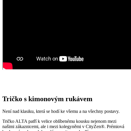
Tričko s kimonovým rukávem
Není nad klasiku, která se hodí ke všemu a na všechny postavy.
Tričko ALTA patří k velice oblíbenému kousku nejenom mezi
našimi zákaznicemi, ale i mezi kolegyněmi v CityZen®. Prémiová
bavlna vás zahrne dokonalým pocitem pohodlí.
Vrchní část je volnější a v kombinaci s kimonovými rukávy dodává
tričku na vzdušnosti. Výstřih je jemný lodičkový, takže lichotí i
ženám s větším dekoltem.
Dolní část již krásně přiléhá na tělo díky přidanému elastanu, který
dodává kousku na pružnosti.