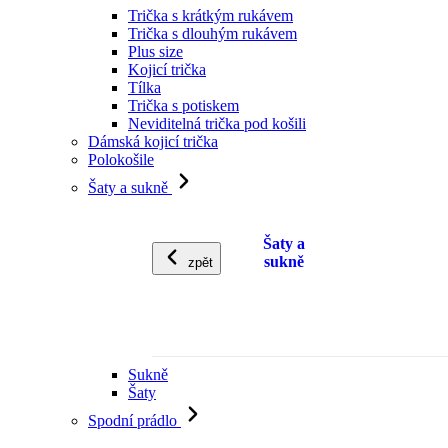
Trička s krátkým rukávem
Trička s dlouhým rukávem
Plus size
Kojicí trička
Tílka
Trička s potiskem
Neviditelná trička pod košili
Dámská kojicí trička
Polokošile
Šaty a sukně
Šaty a
sukně
zpět
Sukně
Šaty
Spodní prádlo