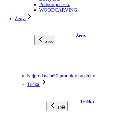
Podporuji česko
WOODCARVING
Ženy
Ženy
zpět
Nejprodávanější produkty pro ženy
Trička
Trička
zpět