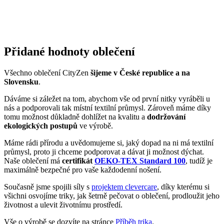
Slovensku
.
Dáváme si záležet na tom, abychom vše od první nitky vyráběli u
nás a podporovali tak místní textilní průmysl. Zároveň máme díky
tomu možnost důkladně dohlížet na kvalitu a
dodržování
ekologických postupů
ve výrobě.
Máme rádi přírodu a uvědomujeme si, jaký dopad na ni má textilní
průmysl, proto ji chceme podporovat a dávat ji možnost dýchat.
Naše oblečení má
certifikát
OEKO-TEX Standard 100
, tudíž je
maximálně bezpečné pro vaše každodenní nošení.
Současně jsme spojili síly s
projektem clevercare
, díky kterému si
všichni osvojíme triky, jak šetrně pečovat o oblečení, prodloužit jeho
životnost a ulevit životnímu prostředí.
Vše o výrobě se dozvíte na stránce
Příběh trika
.
Parametry
Kód
702-ALT-CMKAS/44
produktu
EAN
8595684022773
Velikost
44
Oblast
Věda a technika