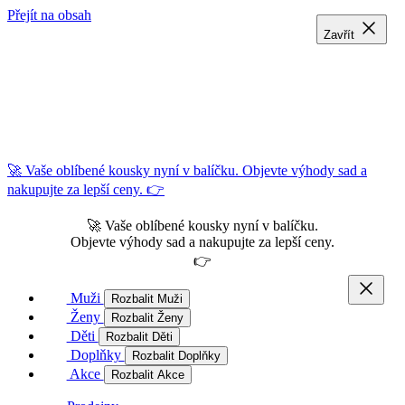
Přejít na obsah
Zavřít
Zavřít
Zavřít
🚀 Vaše oblíbené kousky nyní v balíčku. Objevte výhody sad a
nakupujte za lepší ceny. 👉
🚀 Vaše oblíbené kousky nyní v balíčku.
Objevte výhody sad a nakupujte za lepší ceny.
👉
Muži
Rozbalit Muži
Ženy
Rozbalit Ženy
Děti
Rozbalit Děti
Doplňky
Rozbalit Doplňky
Akce
Rozbalit Akce