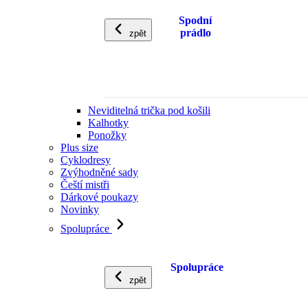
Spodní
prádlo
zpět
Neviditelná trička pod košili
Kalhotky
Ponožky
Plus size
Cyklodresy
Zvýhodněné sady
Čeští mistři
Dárkové poukazy
Novinky
Spolupráce
Spolupráce
zpět