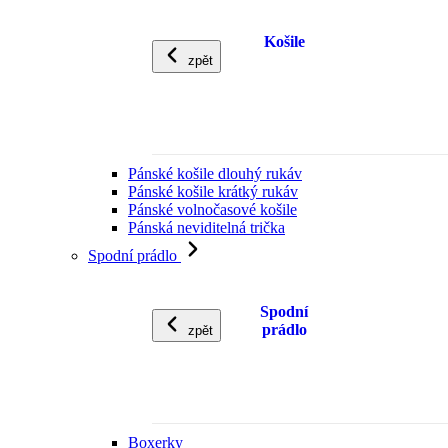
Košile
zpět
Pánské košile dlouhý rukáv
Pánské košile krátký rukáv
Pánské volnočasové košile
Pánská neviditelná trička
Spodní prádlo
Spodní
prádlo
zpět
Boxerky