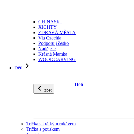
CHINASKI
XICHTY
ZDRAVÁ MĚSTA
Via Czechia
Podporuji česko
NadějeJe
Krásná Mamka
WOODCARVING
Děti
Děti
zpět
Trička s krátkým rukávem
Trička s potiskem