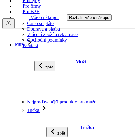
Prodejny
Pro firmy
Pro B2B
Vše o nákupu
Rozbalit Vše o nákupu
Často se ptáte
Doprava a platba
Vrácení zboží a reklamace
Obchodní podmínky
Muži
Kontakt
Muži
zpět
Nejprodávanější produkty pro muže
Trička
Trička
zpět