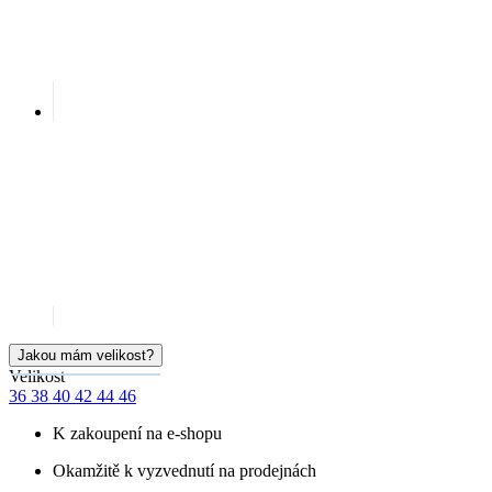
Jakou mám velikost?
Velikost
36
38
40
42
44
46
K zakoupení na e-shopu
Okamžitě k vyzvednutí na prodejnách
Cena
999 Kč
Doručíme:
Skladem > 5 ks
pondělí 10.08.
PŘIDAT DO KOŠÍKU
SKLADEM NA PRODEJNĚ