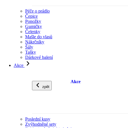
Péče o prádlo
Čepice
Ponožky
Gumičky
Čelenky
Mašle do vlasů
Nákrčníky
Šály
Tašky
Dárkové balení
Akce
Akce
zpět
Poslední kusy
Zvýhodněné sety