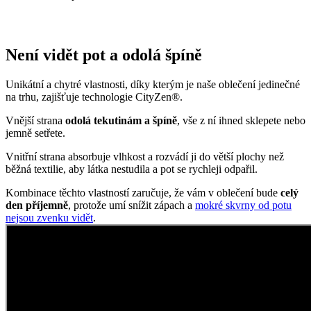
Vnější strana
odolá tekutinám a špíně
, vše z ní ihned sklepete nebo
jemně setřete.
Vnitřní strana absorbuje vlhkost a rozvádí ji do větší plochy než
běžná textilie, aby látka nestudila a pot se rychleji odpařil.
Kombinace těchto vlastností zaručuje, že vám v oblečení bude
celý
den příjemně
, protože umí snížit zápach a
mokré skvrny od potu
nejsou zvenku vidět
.