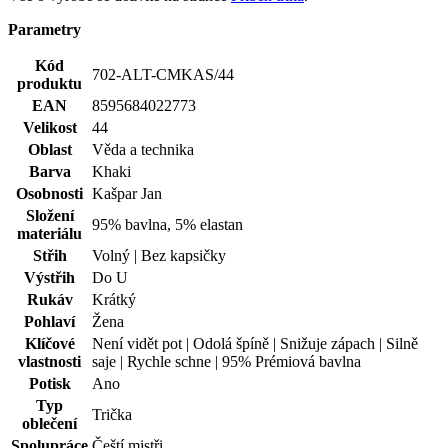
Barva
Khaki
Osobnosti
Kašpar Jan
Složení
95% bavlna, 5% elastan
materiálu
Střih
Volný | Bez kapsičky
Výstřih
Do U
Rukáv
Krátký
Pohlaví
Žena
Klíčové
Není vidět pot | Odolá špíně | Snižuje zápach | Silně
vlastnosti
saje | Rychle schne | 95% Prémiová bavlna
Potisk
Ano
Typ
Trička
oblečení
Spolupráce
Čeští mistři
Hodnocení produktu
Tento produkt zatím nikdo nehodnotil.
PŘIDAT HODNOCENÍ