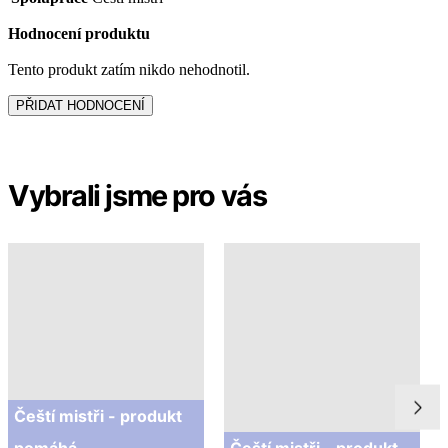
Vybrali jsme pro vás
Čeští mistři - produkt
pomáhá
Čeští mistři - produkt
TAKÉ V PLUS SIZE
pomáhá
PECKOVÁ
PŘÍRODA
1 099 Kč
999 Kč