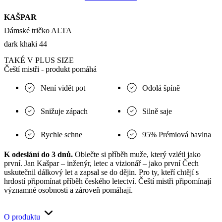
KAŠPAR
Dámské tričko ALTA
dark khaki 44
TAKÉ V PLUS SIZE
Čeští mistři - produkt pomáhá
Není vidět pot
Odolá špíně
Snižuje zápach
Silně saje
Rychle schne
95% Prémiová bavlna
K odeslání do 3 dnů.
Oblečte si příběh muže, který vzlétl jako
první. Jan Kašpar – inženýr, letec a vizionář – jako první Čech
uskutečnil dálkový let a zapsal se do dějin. Pro ty, kteří chtějí s
hrdostí připomínat příběh českého letectví. Čeští mistři připomínají
významné osobnosti a zároveň pomáhají.
O produktu