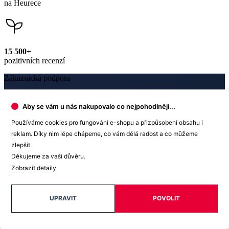
Zákaznická podpora
+420 469 811 310
(Po–Pá 9–16)
dotazy@cityzenwear.cz
Aby se vám u nás nakupovalo co nejpohodlněji...
Používáme cookies pro fungování e-shopu a přizpůsobení obsahu i
reklam. Díky nim lépe chápeme, co vám dělá radost a co můžeme
zlepšit.
Děkujeme za vaši důvěru.
Newsletter
Zobrazit detaily
Získejte slevy jen pro přihlášené, buďte informováni o akcích.
Váš e-mail
UPRAVIT
POVOLIT