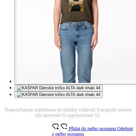
Doporučujeme nahlédnout do tabulky velikostí. Fotografie mohou
být upravené či vygenerované AI.
Přidat do mého seznamu
Odebrat
z mého seznamu