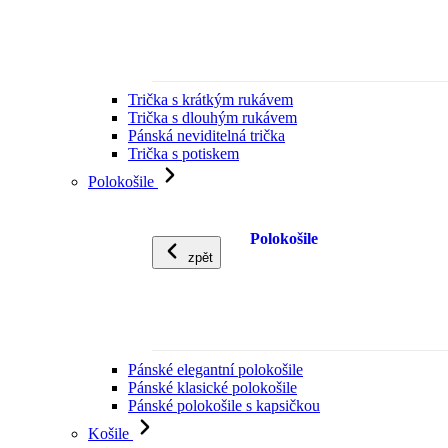
Trička s krátkým rukávem
Trička s dlouhým rukávem
Pánská neviditelná trička
Trička s potiskem
Polokošile
Polokošile
zpět
Pánské elegantní polokošile
Pánské klasické polokošile
Pánské polokošile s kapsičkou
Košile