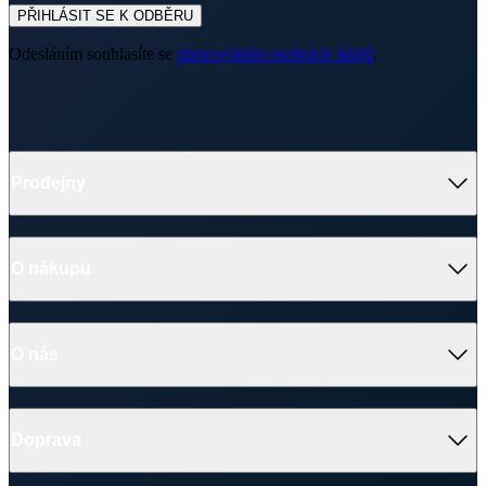
V médiích
Ocenění
© 2026 CityZen
| vytvořil
emorfiq
Zavřít
Skladem na prodejně
ALTA Dámské tričko červené s potiskem Anděl 36
Velikost: 36
1 099 Kč
Vyhledat prodejnu