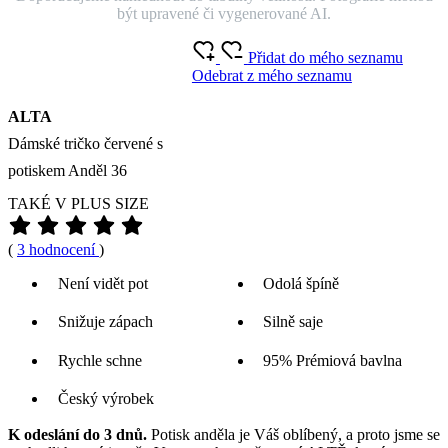
O produktu
Jakou mám velikost?
Velikost
36
38
40
42
44
46
K zakoupení na e-shopu
Okamžitě k vyzvednutí na prodejnách
Cena
1 099 Kč
Doručíme:
Skladem > 5 ks
pondělí 10.08.
PŘIDAT DO KOŠÍKU
SKLADEM NA PRODEJNĚ
Doprava ZDARMA
od 2 500 Kč