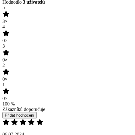
Recenze není ověřena
(zdroj: Heureka)
05.06.2024
Příjemný materiál
Barva, střih odpovídá fotce
Recenze není ověřena
(zdroj: Heureka)
18.04.2024
Příjemně se nosí
Recenze není ověřena
(zdroj: Heureka)
Přidat hodnocení
Vybrali jsme pro vás