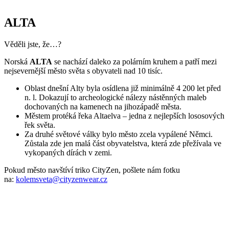
Parametry
Kód
500-ALT-AND/36
produktu