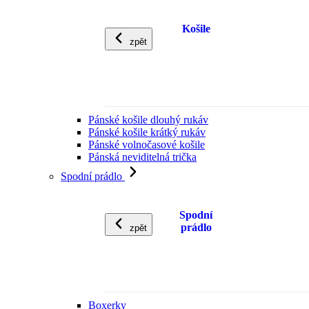
Košile
zpět
Pánské košile dlouhý rukáv
Pánské košile krátký rukáv
Pánské volnočasové košile
Pánská neviditelná trička
Spodní prádlo
Spodní
prádlo
zpět
Boxerky