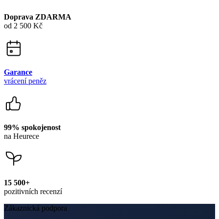
dotazy@cityzenwear.cz
Newsletter
Získejte slevy jen pro přihlášené, buďte informováni o akcích.
Váš e-mail
PŘIHLÁSIT SE K ODBĚRU
Odesláním souhlasíte se
zpracováním osobních údajů
.