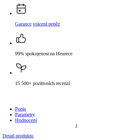
ALTA
Dámské tričko červené s potiskem Anděl 36
Cena
1 099 Kč
DO KOŠÍKU
Není vidět pot a odolá špíně
Unikátní a chytré vlastnosti, díky kterým je naše oblečení jedinečné
na trhu, zajišťuje technologie CityZen®.
Vnější strana
odolá tekutinám a špíně
, vše z ní ihned sklepete nebo
jemně setřete.
Vnitřní strana absorbuje vlhkost a rozvádí ji do větší plochy než
běžná textilie, aby látka nestudila a pot se rychleji odpařil.
Kombinace těchto vlastností zaručuje, že vám v oblečení bude
celý
den příjemně
, protože umí snížit zápach a
mokré skvrny od potu
nejsou zvenku vidět
.