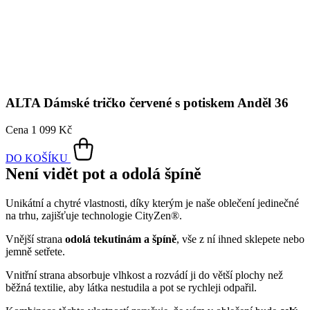
Tričko s kimonovým rukávem
Není nad klasiku, která se hodí ke všemu a na všechny postavy.
Tričko ALTA patří k velice oblíbenému kousku nejenom mezi
našimi zákaznicemi, ale i mezi kolegyněmi v CityZen®. Prémiová
bavlna vás zahrne dokonalým pocitem pohodlí.
Vrchní část je volnější a v kombinaci s kimonovými rukávy dodává
tričku na vzdušnosti. Výstřih je jemný lodičkový, takže lichotí i
ženám s větším dekoltem.