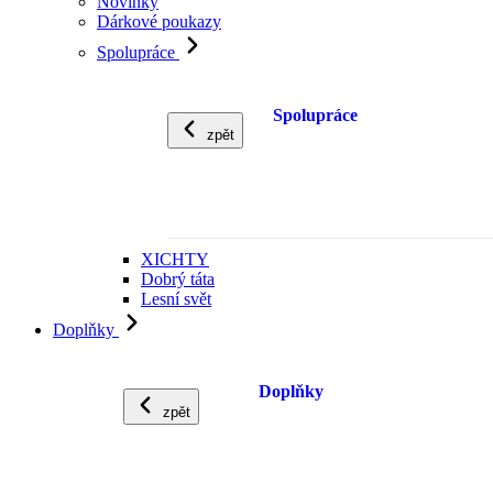
Novinky
Dárkové poukazy
Spolupráce
Spolupráce
zpět
XICHTY
Dobrý táta
Lesní svět
Doplňky
Doplňky
zpět