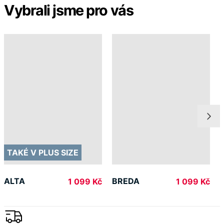
od 2 500 Kč
Garance
vrácení peněz
99% spokojenost
na Heurece
15 500+
pozitivních recenzí
Zákaznická podpora
+420 469 811 310
(Po–Pá 9–16)