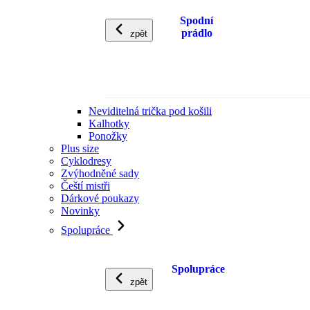
Spodní
prádlo
zpět
Neviditelná trička pod košili
Kalhotky
Ponožky
Plus size
Cyklodresy
Zvýhodněné sady
Čeští mistři
Dárkové poukazy
Novinky
Spolupráce
Spolupráce
zpět