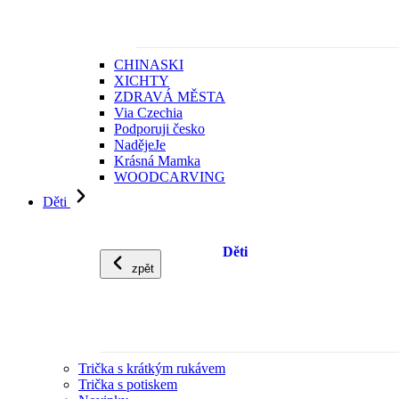
CHINASKI
XICHTY
ZDRAVÁ MĚSTA
Via Czechia
Podporuji česko
NadějeJe
Krásná Mamka
WOODCARVING
Děti
Děti
zpět
Trička s krátkým rukávem
Trička s potiskem