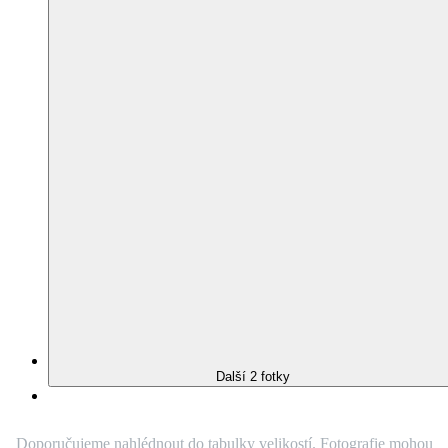
Přidat do mého seznamu
Odebrat z mého seznamu
ALTA
Dámské tričko červené s
potiskem Anděl 36
TAKÉ V PLUS SIZE
(
3 hodnocení
)
Není vidět pot
Odolá špíně
Snižuje zápach
Silně saje
Rychle schne
95% Prémiová bavlna
Český výrobek
K odeslání do 3 dnů.
Potisk anděla je Váš oblíbený, a proto jsme se
rozhodli ho vrátit zpět. Vynesete ho na červené ALTĚ, která sama o
sobě není vůbec nudná, ale naopak perfektně rozzáří každý outfit.