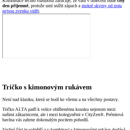
Dolní část již krásně přiléhá na tělo díky přidanému elastanu, který
dodává kousku na pružnosti.
Opravdu to funguje
To, že naše technologie doopravdy funguje, potvrzují výzkumy z
laboratoří a více než 150 tisíc spokojených zákazníků.
Mezi prvními naše oblečení zkoumala Technická univerzita v
Liberci, která svými
výsledky pozitivní tvrzení o technologii
podtrhla. Následně výzkumné
centrum
CEITEC analyzovalo
odpařování vlhkosti
a potvrdilo, že oblečení je
skvěle prodyšné
.
Také jsme si nechali změřit, zda oblečení CityZen chrání pokožku
před slunečním zářením. V testu jsme obstáli, a dokonce
získali UPF
50+
.