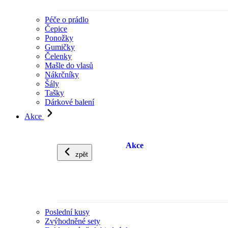
Péče o prádlo
Čepice
Ponožky
Gumičky
Čelenky
Mašle do vlasů
Nákrčníky
Šály
Tašky
Dárkové balení
Akce
Akce
zpět
Poslední kusy
Zvýhodněné sety