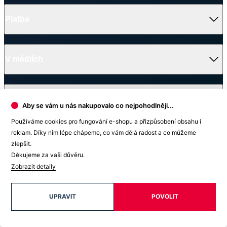
Prodejna Brno
OC Olympia Brno
U Dálnice 777
664 42 Modřice
+420 739 680 730
Skladem 1 kus
Aby se vám u nás nakupovalo co nejpohodlněji...
Prodejna Hradec Králové
Používáme cookies pro fungování e-shopu a přizpůsobení obsahu i
reklam. Díky nim lépe chápeme, co vám dělá radost a co můžeme
OC Futurum Hradec Králové
zlepšit.
Brněnská 1825/23A
500 09 Hradec Králové
Děkujeme za vaši důvěru.
+420 604 172 657
Zobrazit detaily
Skladem 1 kus
UPRAVIT
POVOLIT
Prodejna Chrudim
Palackého třída 805