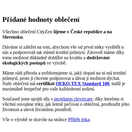
Věděli jste, že…?
Norská
ALTA
se nachází daleko za polárním kruhem a patří mezi
nejsevernější město světa s obyvateli nad 10 tisíc.
Oblast dnešní Alty byla osídlena již minimálně 4 200 let před
n. l. Dokazují to archeologické nálezy nástěnných maleb
dochovaných na kamenech na jihozápadě města.
Městem protéká řeka Altaelva – jedna z nejlepších lososových
řek světa.
Za druhé světové války bylo město zcela vypálené Němci.
Zůstala zde jen malá část obyvatelstva, která zde přežívala ve
vykopaných dírách v zemi.
Pokud město navštíví triko CityZen, pošlete nám fotku
na:
kolemsveta@cityzenwear.cz