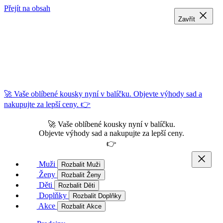
Přejít na obsah
Zavřít
Zavřít
Zavřít
🚀 Vaše oblíbené kousky nyní v balíčku. Objevte výhody sad a
nakupujte za lepší ceny. 👉
🚀 Vaše oblíbené kousky nyní v balíčku.
Objevte výhody sad a nakupujte za lepší ceny.
👉
Muži
Rozbalit Muži
Ženy
Rozbalit Ženy
Děti
Rozbalit Děti
Doplňky
Rozbalit Doplňky
Akce
Rozbalit Akce