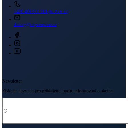
Prodejny
O nákupu
O nás
Doprava
Platba