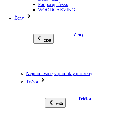
Podporuji česko
WOODCARVING
Ženy
Ženy
zpět
Nejprodávanější produkty pro ženy
Trička
Trička
zpět