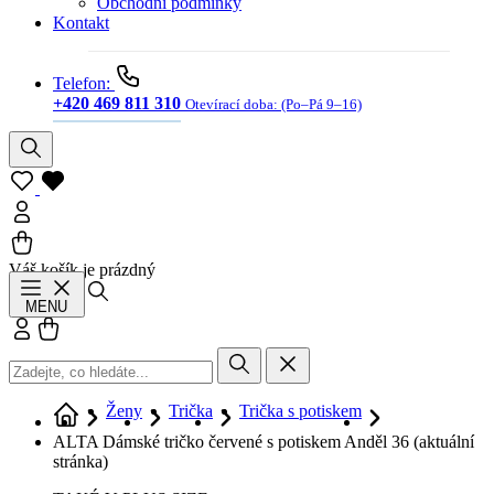
Obchodní podmínky
Kontakt
Telefon:
+420 469 811 310
Otevírací doba:
(Po–Pá 9–16)
Váš košík je prázdný
Hledat
MENU
Přihlásit se
Košík
Ženy
Trička
Trička s potiskem
ALTA Dámské tričko červené s potiskem Anděl 36
(aktuální
stránka)