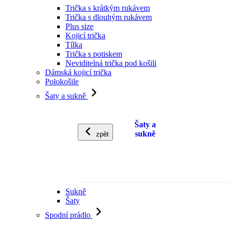
Trička s krátkým rukávem
Trička s dlouhým rukávem
Plus size
Kojicí trička
Tílka
Trička s potiskem
Neviditelná trička pod košili
Dámská kojicí trička
Polokošile
Šaty a sukně
Šaty a
sukně
zpět
Sukně
Šaty
Spodní prádlo