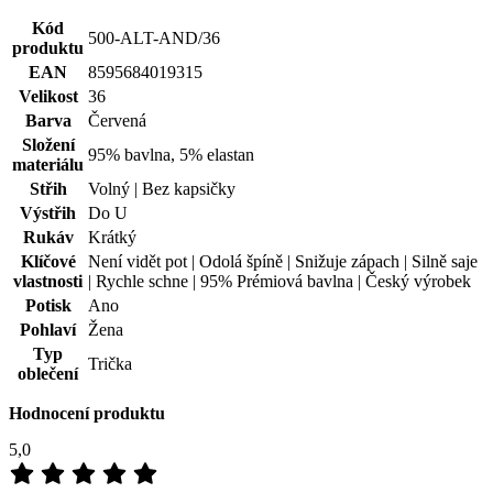
3×
4
0×
3
0×
2
0×
1
0×
100
%
Zákazníků doporučuje
Přidat hodnocení
06.07.2024
Krásně sedí, příjemné na dotek, pot opravdu není vidět-splnilo mé
očekávání