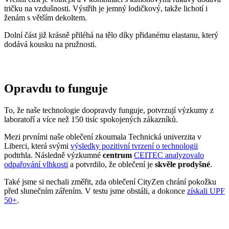
Přidané hodnoty oblečení
Všechno oblečení CityZen
šijeme v České republice a na
Slovensku
.
Dáváme si záležet na tom, abychom vše od první nitky vyráběli u
nás a podporovali tak místní textilní průmysl. Zároveň máme díky
tomu možnost důkladně dohlížet na kvalitu a
dodržování
ekologických postupů
ve výrobě.
Máme rádi přírodu a uvědomujeme si, jaký dopad na ni má textilní
průmysl, proto ji chceme podporovat a dávat ji možnost dýchat.
Naše oblečení má
certifikát
OEKO-TEX Standard 100
, tudíž je
maximálně bezpečné pro vaše každodenní nošení.
Současně jsme spojili síly s
projektem clevercare
, díky kterému si
všichni osvojíme triky, jak šetrně pečovat o oblečení, prodloužit jeho
životnost a ulevit životnímu prostředí.
Vše o výrobě se dozvíte na stránce
Příběh trika
.
ALTA