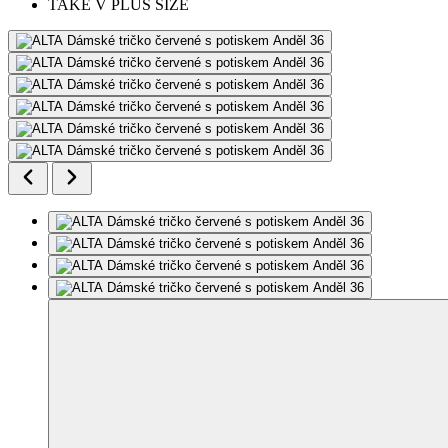
TAKÉ V PLUS SIZE
Další 2
fotky
Doporučujeme nahlédnout do tabulky velikostí. Fotografie mohou
být upravené či vygenerované AI.