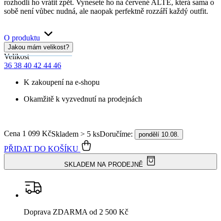
Garance
vrácení peněz
99% spokojenost
na Heurece
15 500+
pozitivních recenzí
Popis
Parametry
Hodnocení
3
Detail produktu