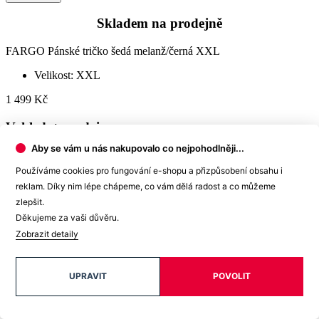
Skladem na prodejně
FARGO Pánské tričko šedá melanž/černá XXL
Velikost: XXL
1 499 Kč
Vyhledat prodejnu
Aby se vám u nás nakupovalo co nejpohodlněji...
Používáme cookies pro fungování e-shopu a přizpůsobení obsahu i
reklam. Díky nim lépe chápeme, co vám dělá radost a co můžeme
Prodejna Brno
zlepšit.
Děkujeme za vaši důvěru.
OC Olympia Brno
U Dálnice 777
Zobrazit detaily
664 42 Modřice
+420 739 680 730
UPRAVIT
POVOLIT
Skladem 1 kus
Prodejna Hradec Králové