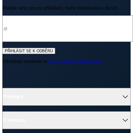
Získejte slevy jen pro přihlášené, buďte informováni o akcích.
Váš e-mail
PŘIHLÁSIT SE K ODBĚRU
Odesláním souhlasíte se
zpracováním osobních údajů
.
Prodejny
OC Westfield Chodov
Roztylská 2321 /19, Praha 4
O nákupu
(Po–Ne 9–21)