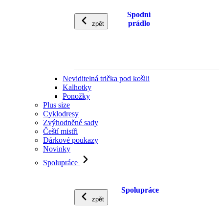
Spodní
prádlo
zpět
Neviditelná trička pod košili
Kalhotky
Ponožky
Plus size
Cyklodresy
Zvýhodněné sady
Čeští mistři
Dárkové poukazy
Novinky
Spolupráce
Spolupráce
zpět