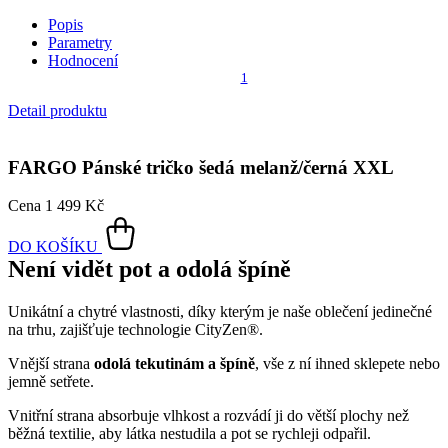
Popis
Parametry
Hodnocení
1
Detail produktu
FARGO
Pánské tričko šedá melanž/černá XXL
Cena
1 499 Kč
DO KOŠÍKU
Není vidět pot a odolá špíně
Unikátní a chytré vlastnosti, díky kterým je naše oblečení jedinečné
na trhu, zajišťuje technologie CityZen®.
Vnější strana
odolá tekutinám a špíně
, vše z ní ihned sklepete nebo
jemně setřete.
Vnitřní strana absorbuje vlhkost a rozvádí ji do větší plochy než
běžná textilie, aby látka nestudila a pot se rychleji odpařil.