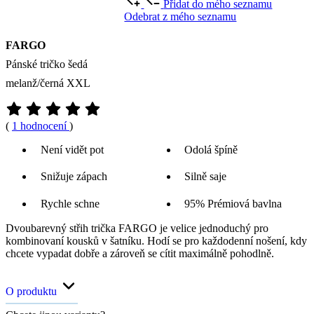
Přidat do mého seznamu
Odebrat z mého seznamu
FARGO
Pánské tričko šedá
melanž/černá XXL
(
1 hodnocení
)
Není vidět pot
Odolá špíně
Snižuje zápach
Silně saje
Rychle schne
95% Prémiová bavlna
Dvoubarevný střih trička FARGO je velice jednoduchý pro
kombinovaní kousků v šatníku. Hodí se pro každodenní nošení, kdy
chcete vypadat dobře a zároveň se cítit maximálně pohodlně.
O produktu