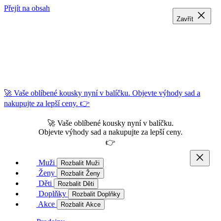
Přejít na obsah
Zavřít
Zavřít
Zavřít
🚀 Vaše oblíbené kousky nyní v balíčku. Objevte výhody sad a
nakupujte za lepší ceny. 👉
🚀 Vaše oblíbené kousky nyní v balíčku.
Objevte výhody sad a nakupujte za lepší ceny.
👉
Muži
Rozbalit Muži
Ženy
Rozbalit Ženy
Děti
Rozbalit Děti
Doplňky
Rozbalit Doplňky
Akce
Rozbalit Akce