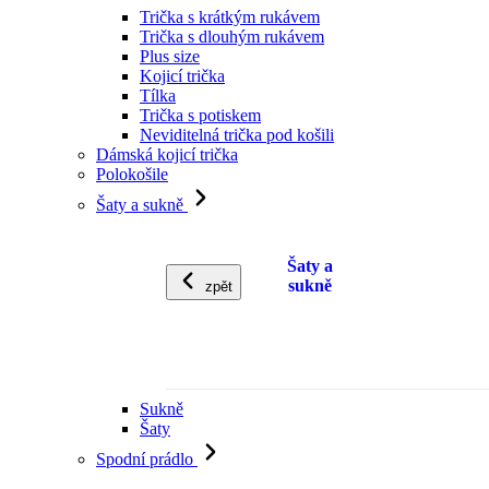
Trička s krátkým rukávem
Trička s dlouhým rukávem
Plus size
Kojicí trička
Tílka
Trička s potiskem
Neviditelná trička pod košili
Dámská kojicí trička
Polokošile
Šaty a sukně
Šaty a
sukně
zpět
Sukně
Šaty
Spodní prádlo