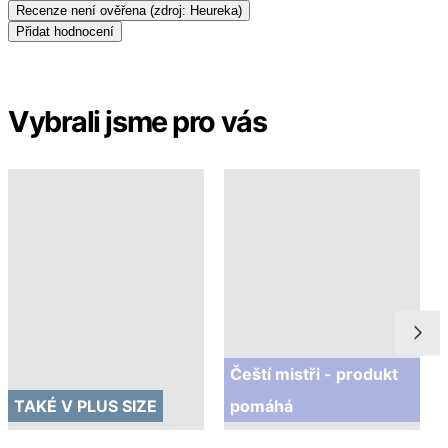
Recenze není ověřena
(zdroj: Heureka)
Přidat hodnocení
Vybrali jsme pro vás
Čeští mistři - produkt
TAKÉ V PLUS SIZE
pomáhá