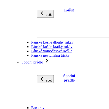
Košile
zpět
Pánské košile dlouhý rukáv
Pánské košile krátký rukáv
Pánské volnočasové košile
Pánská neviditelná trička
Spodní prádlo
Spodní
prádlo
zpět
Boxerky