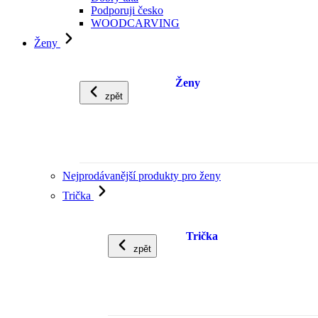
Podporuji česko
WOODCARVING
Ženy
Ženy
zpět
Nejprodávanější produkty pro ženy
Trička
Trička
zpět