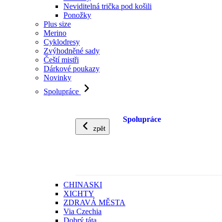
Neviditelná trička pod košili
Ponožky
Plus size
Merino
Cyklodresy
Zvýhodněné sady
Čeští mistři
Dárkové poukazy
Novinky
Spolupráce
Spolupráce
zpět
CHINASKI
XICHTY
ZDRAVÁ MĚSTA
Via Czechia
Dobrý táta