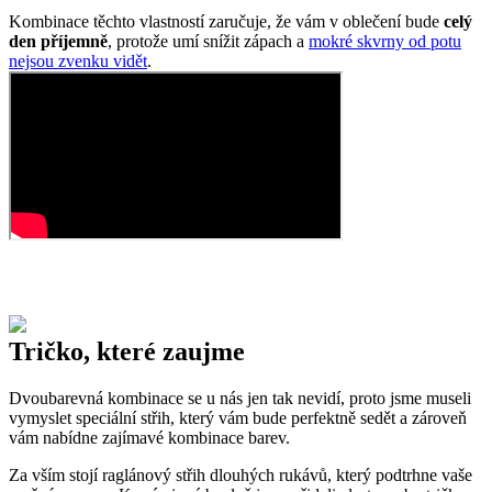
Kombinace těchto vlastností zaručuje, že vám v oblečení bude
celý
den příjemně
, protože umí snížit zápach a
mokré skvrny od potu
nejsou zvenku vidět
.
Tričko, které zaujme
Dvoubarevná kombinace se u nás jen tak nevidí, proto jsme museli
vymyslet speciální střih, který vám bude perfektně sedět a zároveň
vám nabídne zajímavé kombinace barev.
Za vším stojí raglánový střih dlouhých rukávů, který podtrhne vaše