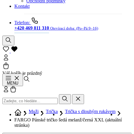
Obchodní podmínky
Kontakt
Telefon:
+420 469 811 310
Otevírací doba:
(Po–Pá 9–16)
Váš košík je prázdný
Hledat
MENU
Přihlásit se
Košík
Muži
Trička
Trička s dlouhým rukávem
FARGO Pánské tričko šedá melanž/černá XXL
(aktuální
stránka)