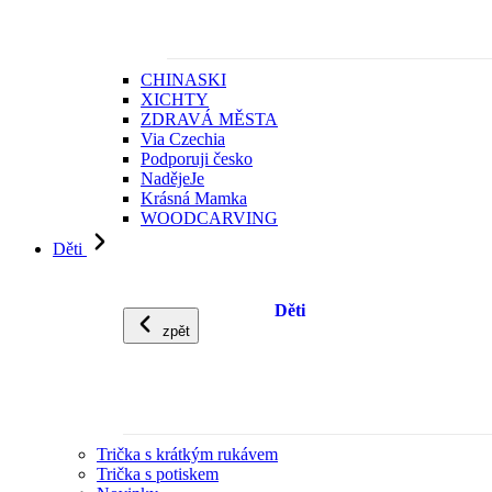
CHINASKI
XICHTY
ZDRAVÁ MĚSTA
Via Czechia
Podporuji česko
NadějeJe
Krásná Mamka
WOODCARVING
Děti
Děti
zpět
Trička s krátkým rukávem
Trička s potiskem