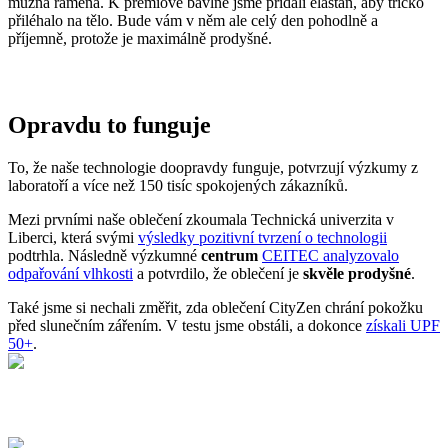
mužná ramena. K prémiové bavlně jsme přidali elastan, aby tričko
přiléhalo na tělo. Bude vám v něm ale celý den pohodlně a
příjemně, protože je maximálně prodyšné.
Opravdu to funguje
To, že naše technologie doopravdy funguje, potvrzují výzkumy z
laboratoří a více než 150 tisíc spokojených zákazníků.
Mezi prvními naše oblečení zkoumala Technická univerzita v
Liberci, která svými
výsledky pozitivní tvrzení o technologii
podtrhla. Následně výzkumné
centrum
CEITEC analyzovalo
odpařování vlhkosti
a potvrdilo, že oblečení je
skvěle prodyšné
.
Také jsme si nechali změřit, zda oblečení CityZen chrání pokožku
před slunečním zářením. V testu jsme obstáli, a dokonce
získali UPF
50+
.