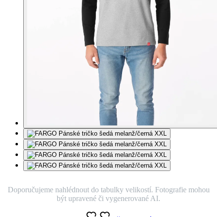
Doporučujeme nahlédnout do tabulky velikostí. Fotografie mohou
být upravené či vygenerované AI.