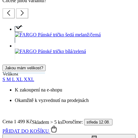
Chcete jinou variantu?
Jakou mám velikost?
Velikost
S
M
L
XL
XXL
K zakoupení na e-shopu
Okamžitě k vyzvednutí na prodejnách
Cena
1 499 Kč
Doručíme:
Skladem > 5 ks
středa 12.08.
PŘIDAT DO KOŠÍKU