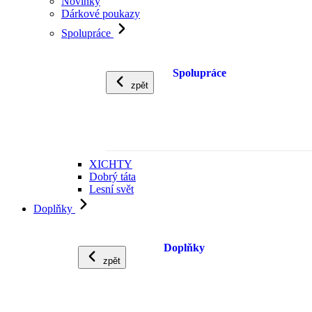
Novinky
Dárkové poukazy
Spolupráce
Spolupráce
zpět
XICHTY
Dobrý táta
Lesní svět
Doplňky
Doplňky
zpět