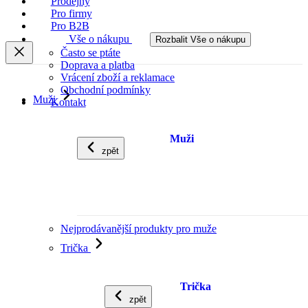
Prodejny
Pro firmy
Pro B2B
Vše o nákupu
Rozbalit Vše o nákupu
Často se ptáte
Doprava a platba
Vrácení zboží a reklamace
Obchodní podmínky
Muži
Kontakt
Muži
zpět
Nejprodávanější produkty pro muže
Trička
Trička
zpět