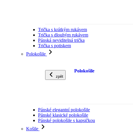
Trička s krátkým rukávem
Trička s dlouhým rukávem
Pánská neviditelná trička
Trička s potiskem
Polokošile
Polokošile
zpět
Pánské elegantní polokošile
Pánské klasické polokošile
Pánské polokošile s kapsičkou
Košile