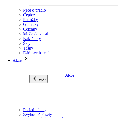
Péče o prádlo
Čepice
Ponožky
Gumičky
Čelenky
Mašle do vlasů
Nákrčníky
Šály
Tašky
Dárkové balení
Akce
Akce
zpět
Poslední kusy
Zvýhodněné sety