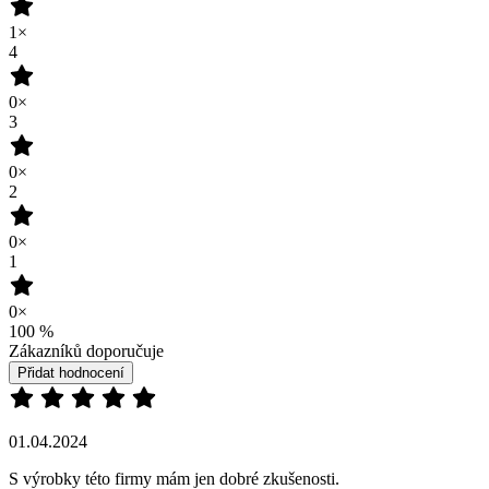
1×
4
0×
3
0×
2
0×
1
0×
100
%
Zákazníků doporučuje
Přidat hodnocení
01.04.2024
S výrobky této firmy mám jen dobré zkušenosti.