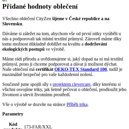
Přidané hodnoty oblečení
Všechno oblečení CityZen
šijeme v České republice a na
Slovensku
.
Dáváme si záležet na tom, abychom vše od první nitky vyráběli u
nás a podporovali tak místní textilní průmysl. Zároveň máme díky
tomu možnost důkladně dohlížet na kvalitu a
dodržování
ekologických postupů
ve výrobě.
Máme rádi přírodu a uvědomujeme si, jaký dopad na ni má textilní
průmysl, proto ji chceme podporovat a dávat ji možnost dýchat.
Naše oblečení má
certifikát
OEKO-TEX Standard 100
, tudíž je
maximálně bezpečné pro vaše každodenní nošení.
Současně jsme spojili síly s
projektem clevercare
, díky kterému si
všichni osvojíme triky, jak šetrně pečovat o oblečení, prodloužit jeho
životnost a ulevit životnímu prostředí.
Vše o výrobě se dozvíte na stránce
Příběh trika
.
Parametry
Kód
173-FAR/XXL