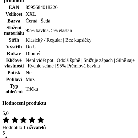
produktu
EAN
8595684018226
Velikost
XXL
Barva
Černá | Šedá
Složení
95% bavlna, 5% elastan
materiálu
Střih
Klasický / Regular | Bez kapsičky
Výstřih
Do U
Rukáv
Dlouhý
Klíčové
Není vidět pot | Odolá špíně | Snižuje zápach | Silně saje
vlastnosti
| Rychle schne | 95% Prémiová bavlna
Potisk
Ne
Pohlaví
Muž
Typ
Trička
oblečení
Hodnocení produktu
5,0
Hodnotilo
1 uživatelů
5