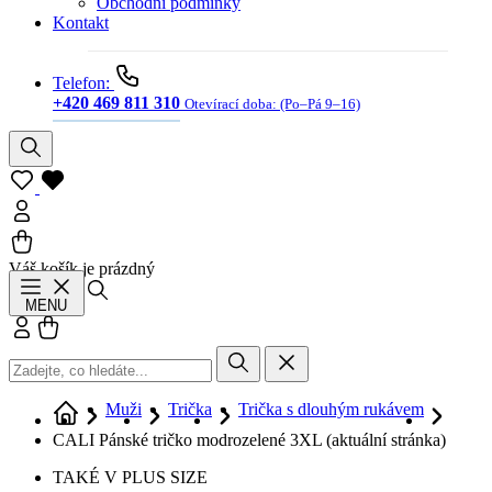
Obchodní podmínky
Kontakt
Telefon:
+420 469 811 310
Otevírací doba:
(Po–Pá 9–16)
Váš košík je prázdný
Hledat
MENU
Přihlásit se
Košík
Muži
Trička
Trička s dlouhým rukávem
CALI Pánské tričko modrozelené 3XL
(aktuální stránka)
TAKÉ V PLUS SIZE