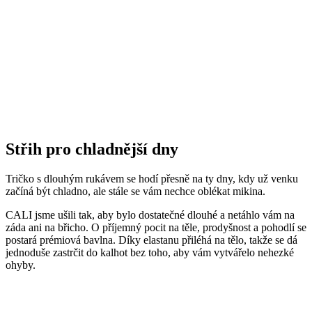
Střih pro chladnější dny
Tričko s dlouhým rukávem se hodí přesně na ty dny, kdy už venku
začíná být chladno, ale stále se vám nechce oblékat mikina.
CALI jsme ušili tak, aby bylo dostatečné dlouhé a netáhlo vám na
záda ani na břicho. O příjemný pocit na těle, prodyšnost a pohodlí se
postará prémiová bavlna. Díky elastanu přiléhá na tělo, takže se dá
jednoduše zastrčit do kalhot bez toho, aby vám vytvářelo nehezké
ohyby.