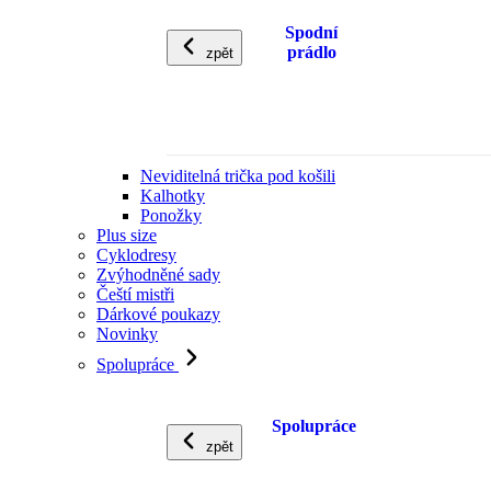
Spodní
prádlo
zpět
Neviditelná trička pod košili
Kalhotky
Ponožky
Plus size
Cyklodresy
Zvýhodněné sady
Čeští mistři
Dárkové poukazy
Novinky
Spolupráce
Spolupráce
zpět