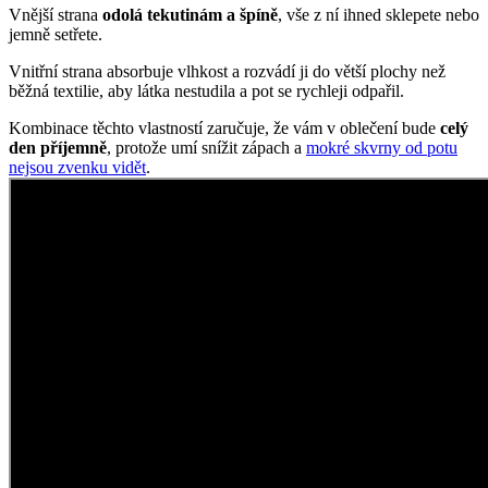
Vnější strana
odolá tekutinám a špíně
, vše z ní ihned sklepete nebo
jemně setřete.
Vnitřní strana absorbuje vlhkost a rozvádí ji do větší plochy než
běžná textilie, aby látka nestudila a pot se rychleji odpařil.
Kombinace těchto vlastností zaručuje, že vám v oblečení bude
celý
den příjemně
, protože umí snížit zápach a
mokré skvrny od potu
nejsou zvenku vidět
.