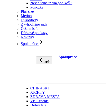
Neviditelná trička pod košili
Ponožky
Plus size
Merino
Cyklodresy
Zvýhodněné sady
Čeští mistři
Dárkové poukazy
Novinky
Spolupráce
Spolupráce
zpět
CHINASKI
XICHTY
ZDRAVÁ MĚSTA
Via Czechia
Dobrý táta