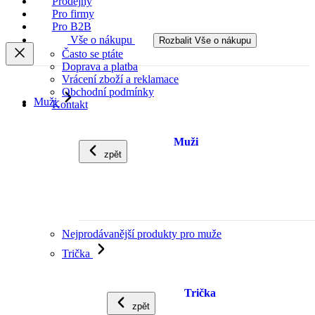
Prodejny
Pro firmy
Pro B2B
Vše o nákupu
Rozbalit Vše o nákupu
Často se ptáte
Doprava a platba
Vrácení zboží a reklamace
Obchodní podmínky
Muži
Kontakt
Muži
zpět
Nejprodávanější produkty pro muže
Trička
Trička
zpět