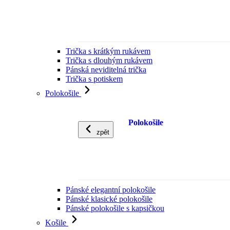
Trička s krátkým rukávem
Trička s dlouhým rukávem
Pánská neviditelná trička
Trička s potiskem
Polokošile
Polokošile
zpět
Pánské elegantní polokošile
Pánské klasické polokošile
Pánské polokošile s kapsičkou
Košile