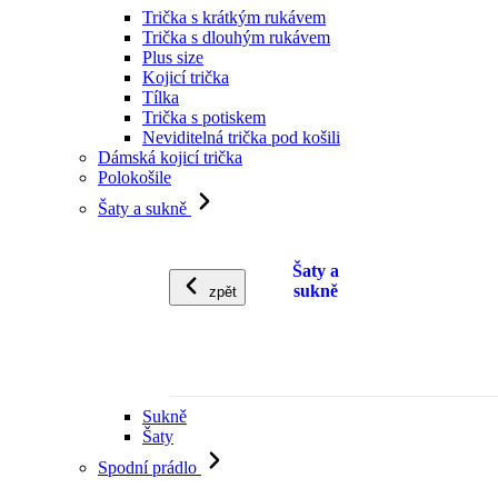
Trička s krátkým rukávem
Trička s dlouhým rukávem
Plus size
Kojicí trička
Tílka
Trička s potiskem
Neviditelná trička pod košili
Dámská kojicí trička
Polokošile
Šaty a sukně
Šaty a
sukně
zpět
Sukně
Šaty
Spodní prádlo