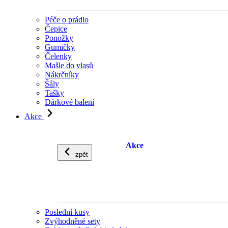
Péče o prádlo
Čepice
Ponožky
Gumičky
Čelenky
Mašle do vlasů
Nákrčníky
Šály
Tašky
Dárkové balení
Akce
Akce
zpět
Poslední kusy
Zvýhodněné sety