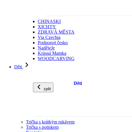
CHINASKI
XICHTY
ZDRAVÁ MĚSTA
Via Czechia
Podporuji česko
NadějeJe
Krásná Mamka
WOODCARVING
Děti
Děti
zpět
Trička s krátkým rukávem
Trička s potiskem