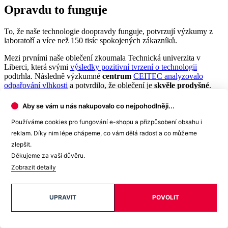
Opravdu to funguje
To, že naše technologie doopravdy funguje, potvrzují výzkumy z
laboratoří a více než 150 tisíc spokojených zákazníků.
Mezi prvními naše oblečení zkoumala Technická univerzita v
Liberci, která svými
výsledky pozitivní tvrzení o technologii
podtrhla. Následně výzkumné
centrum
CEITEC analyzovalo
odpařování vlhkosti
a potvrdilo, že oblečení je
skvěle prodyšné
.
Také jsme si nechali změřit, zda oblečení CityZen chrání pokožku
Aby se vám u nás nakupovalo co nejpohodlněji...
před slunečním zářením. V testu jsme obstáli, a dokonce
získali UPF
50+
.
Používáme cookies pro fungování e-shopu a přizpůsobení obsahu i
reklam. Díky nim lépe chápeme, co vám dělá radost a co můžeme
zlepšit.
Děkujeme za vaši důvěru.
Zobrazit detaily
UPRAVIT
POVOLIT