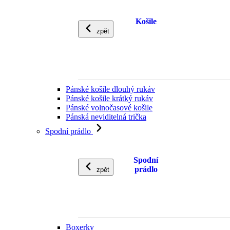
Košile
zpět
Pánské košile dlouhý rukáv
Pánské košile krátký rukáv
Pánské volnočasové košile
Pánská neviditelná trička
Spodní prádlo
Spodní
prádlo
zpět
Boxerky