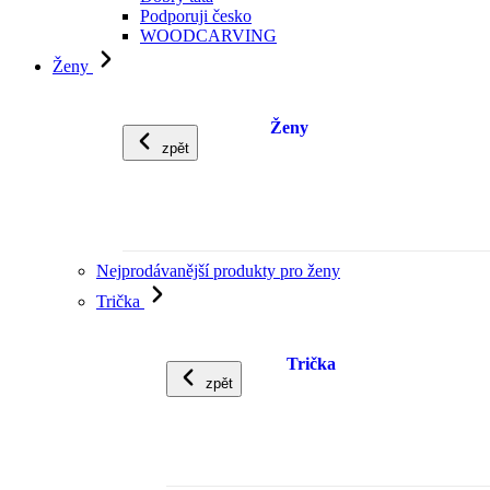
Podporuji česko
WOODCARVING
Ženy
Ženy
zpět
Nejprodávanější produkty pro ženy
Trička
Trička
zpět