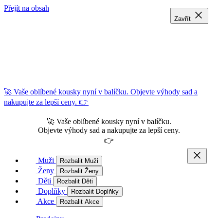
Přejít na obsah
Zavřít
Zavřít
Zavřít
🚀 Vaše oblíbené kousky nyní v balíčku. Objevte výhody sad a
nakupujte za lepší ceny. 👉
🚀 Vaše oblíbené kousky nyní v balíčku.
Objevte výhody sad a nakupujte za lepší ceny.
👉
Muži
Rozbalit Muži
Ženy
Rozbalit Ženy
Děti
Rozbalit Děti
Doplňky
Rozbalit Doplňky
Akce
Rozbalit Akce