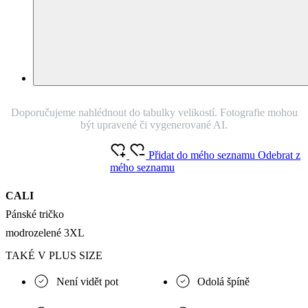
Doporučujeme nahlédnout do tabulky velikostí. Fotografie mohou
být upravené či vygenerované AI.
Přidat do mého seznamu
Odebrat z
mého seznamu
CALI
Pánské tričko
modrozelené 3XL
TAKÉ V PLUS SIZE
Není vidět pot
Odolá špíně