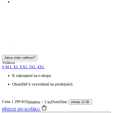
Jakou mám velikost?
Velikost
S
M
L
XL
XXL
3XL
4XL
K zakoupení na e-shopu
Okamžitě k vyzvednutí na prodejnách
Cena
1 299 Kč
Doručíme:
Skladem > 5 ks
středa 12.08.
PŘIDAT DO KOŠÍKU