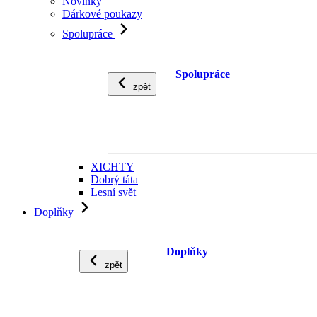
Novinky
Dárkové poukazy
Spolupráce
Spolupráce
zpět
XICHTY
Dobrý táta
Lesní svět
Doplňky
Doplňky
zpět