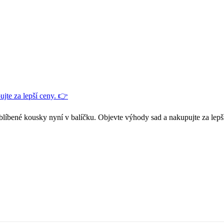
jte za lepší ceny. 👉
blíbené kousky nyní v balíčku. Objevte výhody sad a nakupujte za lepš