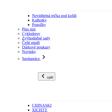
Neviditelná trička pod košili
Kalhotky
Ponožky
Plus size
Cyklodresy
Zvýhodněné sady
Čeští mistři
Dárkové poukazy
Novinky
Spolupráce
zpět
CHINASKI
XICHTY