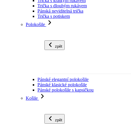
Trička s krátkým rukávem
Trička s dlouhým rukávem
Pánská neviditelná trička
Trička s potiskem
Polokošile
zpět
Pánské elegantní polokošile
Pánské klasické polokošile
Pánské polokošile s kapsičkou
Košile
zpět