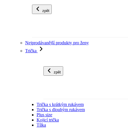
zpět
Nejprodávanější produkty pro ženy
Trička
zpět
Trička s krátkým rukávem
Trička s dlouhým rukávem
Plus size
Kojicí trička
Tílka