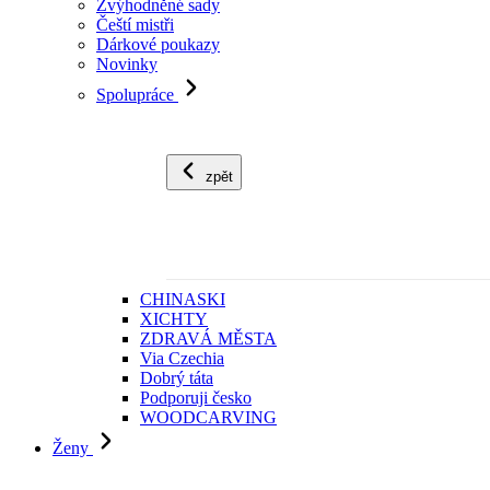
Zvýhodněné sady
Čeští mistři
Dárkové poukazy
Novinky
Spolupráce
zpět
CHINASKI
XICHTY
ZDRAVÁ MĚSTA
Via Czechia
Dobrý táta
Podporuji česko
WOODCARVING
Ženy