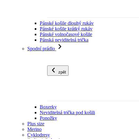
Pánské košile dlouhý rukáv
Pánské košile krátký rukáv
Pánské volnočasové košile
Pánská neviditelná trička
Spodní prádlo
zpět
Boxerky
Neviditelná trička pod košili
Ponožky
Plus size
Merino
Cyklodresy