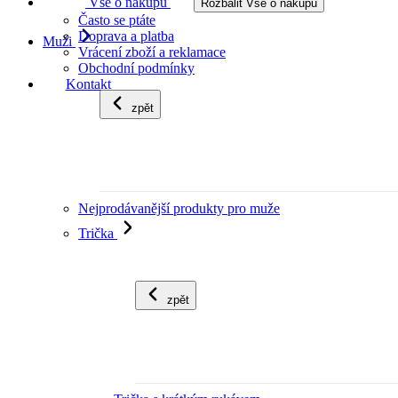
Vše o nákupu
Rozbalit Vše o nákupu
Často se ptáte
Doprava a platba
Muži
Vrácení zboží a reklamace
Obchodní podmínky
Kontakt
zpět
Nejprodávanější produkty pro muže
Trička
zpět