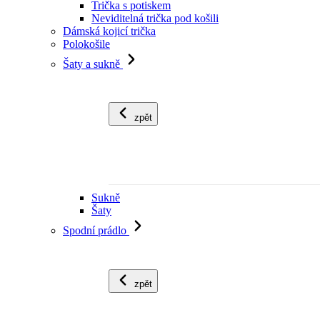
Trička s potiskem
Neviditelná trička pod košili
Dámská kojicí trička
Polokošile
Šaty a sukně
zpět
Sukně
Šaty
Spodní prádlo
zpět