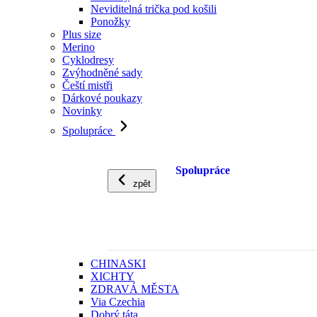
Neviditelná trička pod košili
Ponožky
Plus size
Merino
Cyklodresy
Zvýhodněné sady
Čeští mistři
Dárkové poukazy
Novinky
Spolupráce
Spolupráce
zpět
CHINASKI
XICHTY
ZDRAVÁ MĚSTA
Via Czechia
Dobrý táta