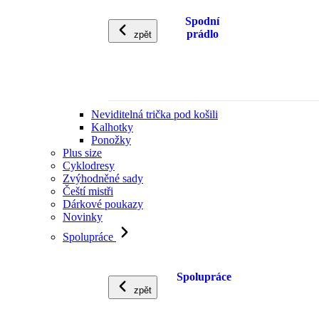
Spodní
prádlo
zpět
Neviditelná trička pod košili
Kalhotky
Ponožky
Plus size
Cyklodresy
Zvýhodněné sady
Čeští mistři
Dárkové poukazy
Novinky
Spolupráce
Spolupráce
zpět