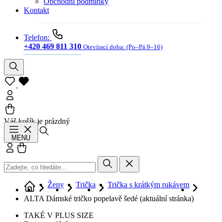
Obchodní podmínky
Kontakt
Telefon:
+420 469 811 310
Otevírací doba:
(Po–Pá 9–16)
Váš košík je prázdný
Hledat
MENU
Přihlásit se
Košík
Ženy
Trička
Trička s krátkým rukávem
ALTA Dámské tričko popelavě šedé
(aktuální stránka)
TAKÉ V PLUS SIZE