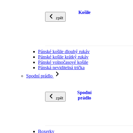
Košile
zpět
Pánské košile dlouhý rukáv
Pánské košile krátký rukáv
Pánské volnočasové košile
Pánská neviditelná trička
Spodní prádlo
Spodní
prádlo
zpět
Boxerky