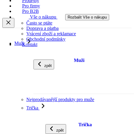
Prodejny
Pro firmy
Pro B2B
Vše o nákupu
Rozbalit Vše o nákupu
Často se ptáte
Doprava a platba
Vrácení zboží a reklamace
Obchodní podmínky
Muži
Kontakt
Muži
zpět
Nejprodávanější produkty pro muže
Trička
Trička
zpět