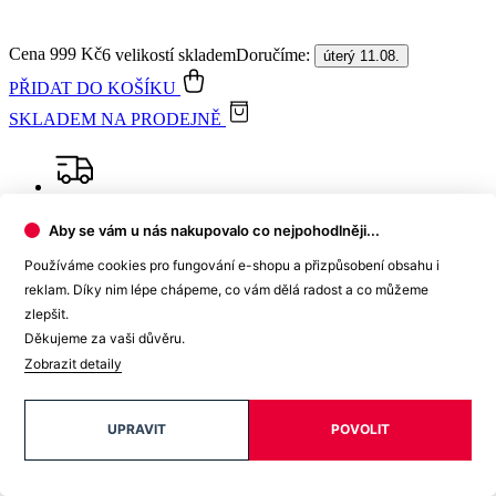
Garance
vrácení peněz
99% spokojenost
na Heurece
15 500+
pozitivních recenzí
Aby se vám u nás nakupovalo co nejpohodlněji...
Používáme cookies pro fungování e-shopu a přizpůsobení obsahu i
reklam. Díky nim lépe chápeme, co vám dělá radost a co můžeme
zlepšit.
Popis
Parametry
Děkujeme za vaši důvěru.
Hodnocení
Zobrazit detaily
Detail produktu
UPRAVIT
POVOLIT