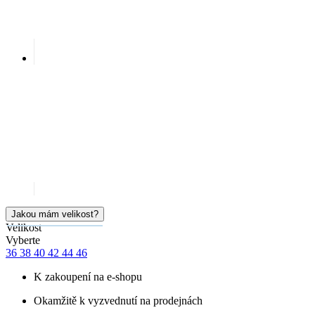
Jakou mám velikost?
Velikost
Vyberte
36
38
40
42
44
46
K zakoupení na e-shopu
Okamžitě k vyzvednutí na prodejnách
Cena
999 Kč
Doručíme:
6 velikostí skladem
úterý 11.08.
PŘIDAT DO KOŠÍKU
SKLADEM NA PRODEJNĚ
Doprava ZDARMA
od 2 500 Kč