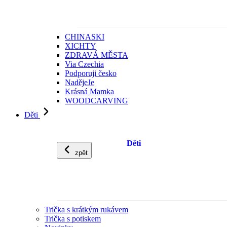
CHINASKI
XICHTY
ZDRAVÁ MĚSTA
Via Czechia
Podporuji česko
NadějeJe
Krásná Mamka
WOODCARVING
Děti
Děti
zpět
Trička s krátkým rukávem
Trička s potiskem