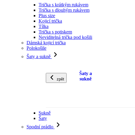
Trička s krátkým rukávem
Trička s dlouhým rukávem
Plus size
Kojicí trička
Tílka
Trička s potiskem
Neviditelná trička pod košili
Dámská kojicí trička
Polokošile
Šaty a sukně
Šaty a
sukně
zpět
Sukně
Šaty
Spodní prádlo