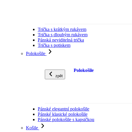
Trička s krátkým rukávem
Trička s dlouhým rukávem
Pánská neviditelná trička
Trička s potiskem
Polokošile
Polokošile
zpět
Pánské elegantní polokošile
Pánské klasické polokošile
Pánské polokošile s kapsičkou
Košile