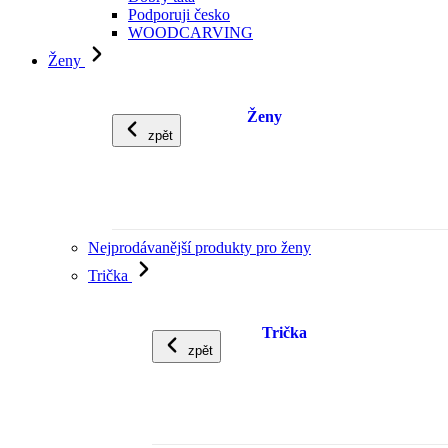
Podporuji česko
WOODCARVING
Ženy
Ženy
zpět
Nejprodávanější produkty pro ženy
Trička
Trička
zpět