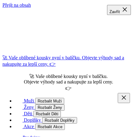
Přejít na obsah
Zavřít
Zavřít
Zavřít
🚀 Vaše oblíbené kousky nyní v balíčku. Objevte výhody sad a
nakupujte za lepší ceny. 👉
🚀 Vaše oblíbené kousky nyní v balíčku.
Objevte výhody sad a nakupujte za lepší ceny.
👉
Muži
Rozbalit Muži
Ženy
Rozbalit Ženy
Děti
Rozbalit Děti
Doplňky
Rozbalit Doplňky
Akce
Rozbalit Akce