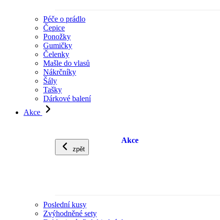
Péče o prádlo
Čepice
Ponožky
Gumičky
Čelenky
Mašle do vlasů
Nákrčníky
Šály
Tašky
Dárkové balení
Akce
Akce
zpět
Poslední kusy
Zvýhodněné sety