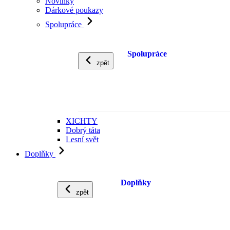
Novinky
Dárkové poukazy
Spolupráce
Spolupráce
zpět
XICHTY
Dobrý táta
Lesní svět
Doplňky
Doplňky
zpět