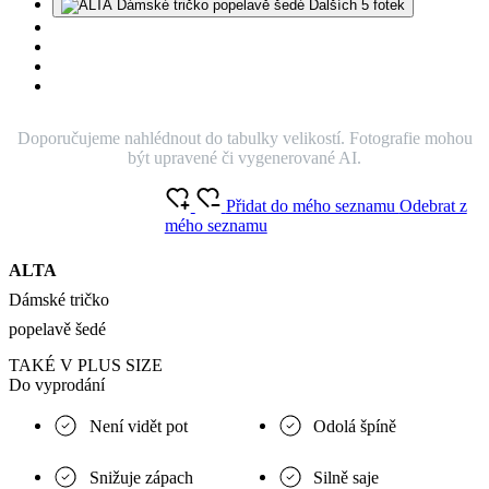
Dalších 5 fotek
Doporučujeme nahlédnout do tabulky velikostí. Fotografie mohou
být upravené či vygenerované AI.
Přidat do mého seznamu
Odebrat z
mého seznamu
ALTA
Dámské tričko
popelavě šedé
TAKÉ V PLUS SIZE
Do vyprodání
Není vidět pot
Odolá špíně
Snižuje zápach
Silně saje