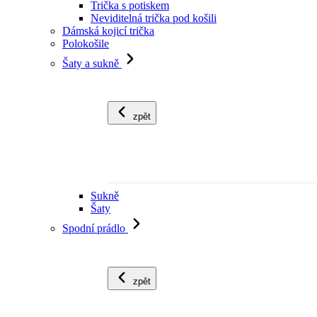
Trička s potiskem
Neviditelná trička pod košili
Dámská kojicí trička
Polokošile
Šaty a sukně
zpět
Sukně
Šaty
Spodní prádlo
zpět