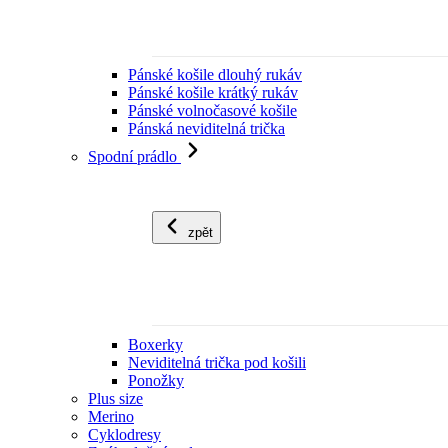
Pánské košile dlouhý rukáv
Pánské košile krátký rukáv
Pánské volnočasové košile
Pánská neviditelná trička
Spodní prádlo
zpět
Boxerky
Neviditelná trička pod košili
Ponožky
Plus size
Merino
Cyklodresy