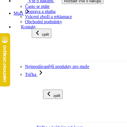
Vše o nákupu
Rozbalit Vše o nákupu
Často se ptáte
Doprava a platba
Muži
Vrácení zboží a reklamace
Obchodní podmínky
Kontakt
zpět
Nejprodávanější produkty pro muže
Trička
zpět