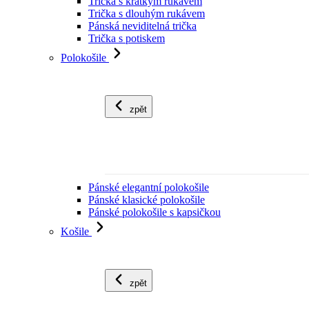
Trička s krátkým rukávem
Trička s dlouhým rukávem
Pánská neviditelná trička
Trička s potiskem
Polokošile
zpět
Pánské elegantní polokošile
Pánské klasické polokošile
Pánské polokošile s kapsičkou
Košile
zpět