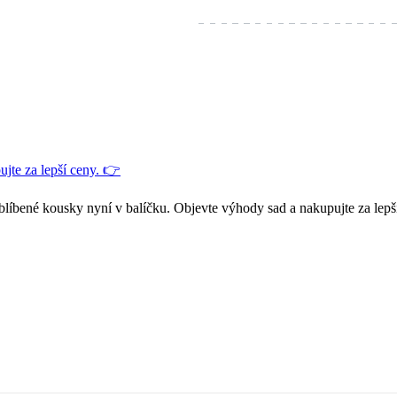
jte za lepší ceny. 👉
blíbené kousky nyní v balíčku. Objevte výhody sad a nakupujte za lepš