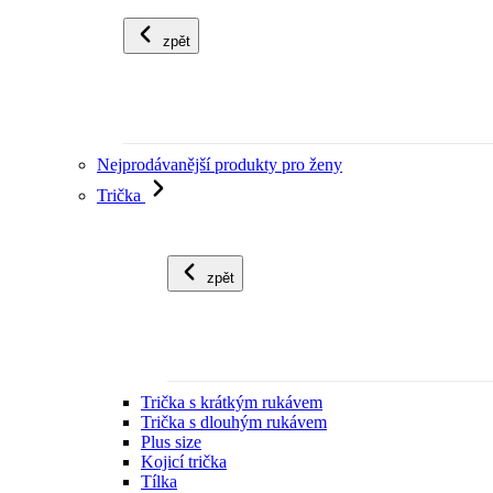
zpět
Nejprodávanější produkty pro ženy
Trička
zpět
Trička s krátkým rukávem
Trička s dlouhým rukávem
Plus size
Kojicí trička
Tílka