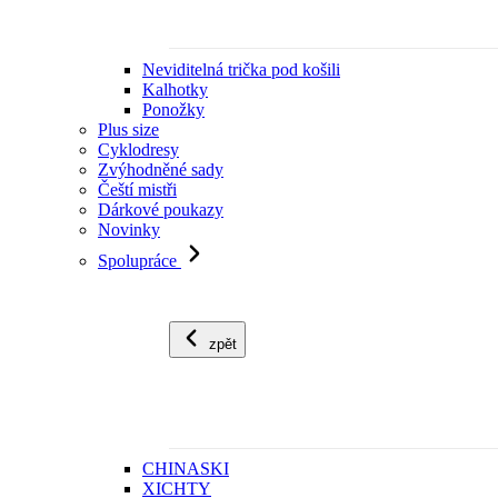
Neviditelná trička pod košili
Kalhotky
Ponožky
Plus size
Cyklodresy
Zvýhodněné sady
Čeští mistři
Dárkové poukazy
Novinky
Spolupráce
zpět
CHINASKI
XICHTY