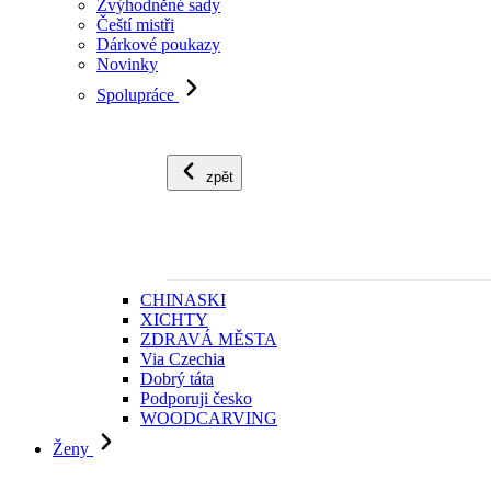
Zvýhodněné sady
Čeští mistři
Dárkové poukazy
Novinky
Spolupráce
zpět
CHINASKI
XICHTY
ZDRAVÁ MĚSTA
Via Czechia
Dobrý táta
Podporuji česko
WOODCARVING
Ženy