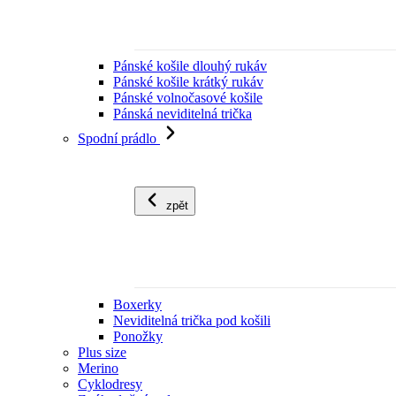
Pánské košile dlouhý rukáv
Pánské košile krátký rukáv
Pánské volnočasové košile
Pánská neviditelná trička
Spodní prádlo
zpět
Boxerky
Neviditelná trička pod košili
Ponožky
Plus size
Merino
Cyklodresy