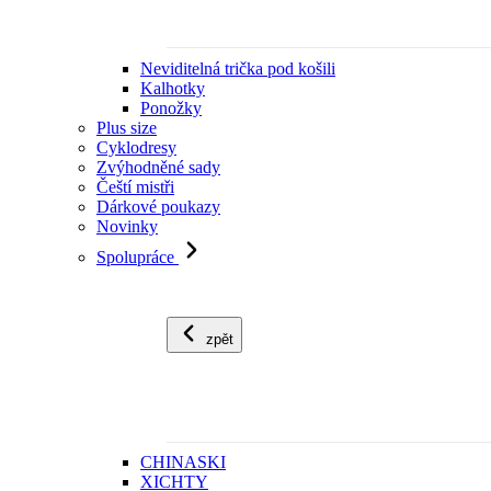
Neviditelná trička pod košili
Kalhotky
Ponožky
Plus size
Cyklodresy
Zvýhodněné sady
Čeští mistři
Dárkové poukazy
Novinky
Spolupráce
zpět
CHINASKI
XICHTY