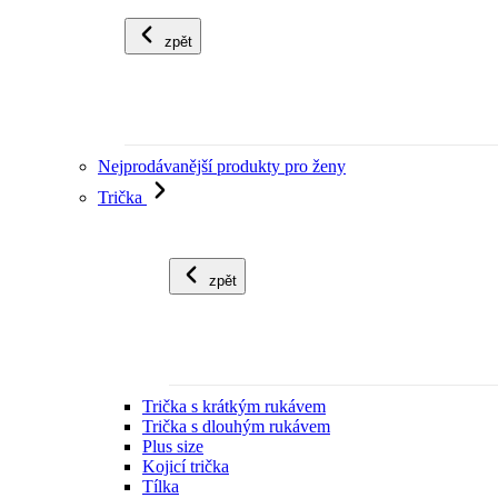
zpět
Nejprodávanější produkty pro ženy
Trička
zpět
Trička s krátkým rukávem
Trička s dlouhým rukávem
Plus size
Kojicí trička
Tílka