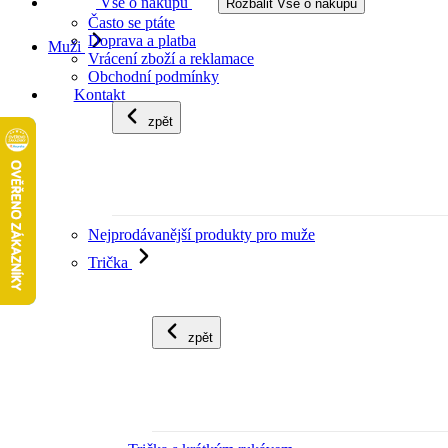
Vše o nákupu
Rozbalit Vše o nákupu
Často se ptáte
Doprava a platba
Muži
Vrácení zboží a reklamace
Obchodní podmínky
Kontakt
zpět
Nejprodávanější produkty pro muže
Trička
zpět