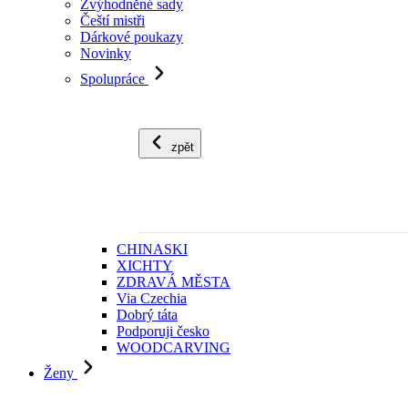
Zvýhodněné sady
Čeští mistři
Dárkové poukazy
Novinky
Spolupráce
zpět
CHINASKI
XICHTY
ZDRAVÁ MĚSTA
Via Czechia
Dobrý táta
Podporuji česko
WOODCARVING
Ženy