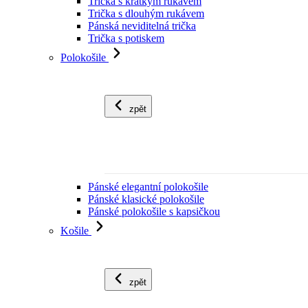
Trička s krátkým rukávem
Trička s dlouhým rukávem
Pánská neviditelná trička
Trička s potiskem
Polokošile
zpět
Pánské elegantní polokošile
Pánské klasické polokošile
Pánské polokošile s kapsičkou
Košile
zpět