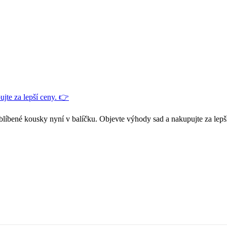
jte za lepší ceny. 👉
blíbené kousky nyní v balíčku. Objevte výhody sad a nakupujte za lepš