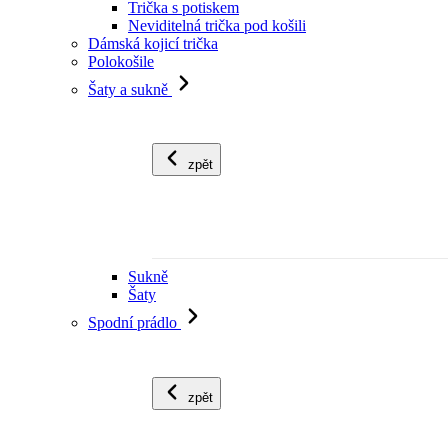
Trička s potiskem
Neviditelná trička pod košili
Dámská kojicí trička
Polokošile
Šaty a sukně
zpět
Sukně
Šaty
Spodní prádlo
zpět