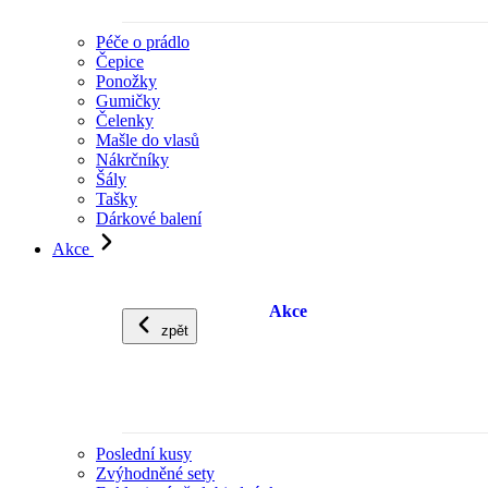
Péče o prádlo
Čepice
Ponožky
Gumičky
Čelenky
Mašle do vlasů
Nákrčníky
Šály
Tašky
Dárkové balení
Akce
Akce
zpět
Poslední kusy
Zvýhodněné sety