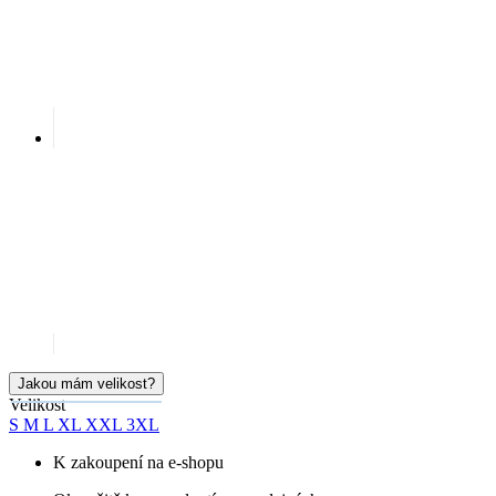
Jakou mám velikost?
Velikost
S
M
L
XL
XXL
3XL
K zakoupení na e-shopu
Okamžitě k vyzvednutí na prodejnách
Cena
1 799 Kč
Doručíme:
Skladem > 5 ks
úterý 11.08.
PŘIDAT DO KOŠÍKU
SKLADEM NA PRODEJNĚ
Doprava ZDARMA
od 2 500 Kč