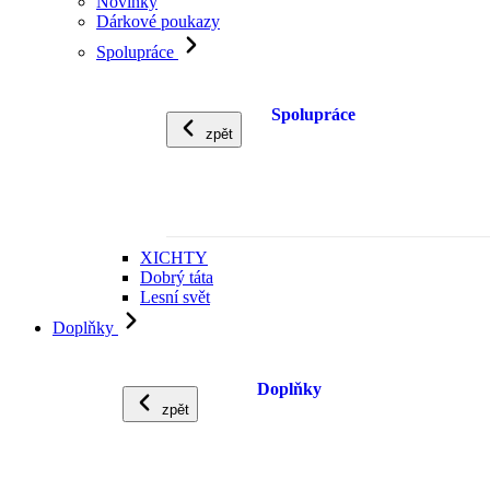
Novinky
Dárkové poukazy
Spolupráce
Spolupráce
zpět
XICHTY
Dobrý táta
Lesní svět
Doplňky
Doplňky
zpět