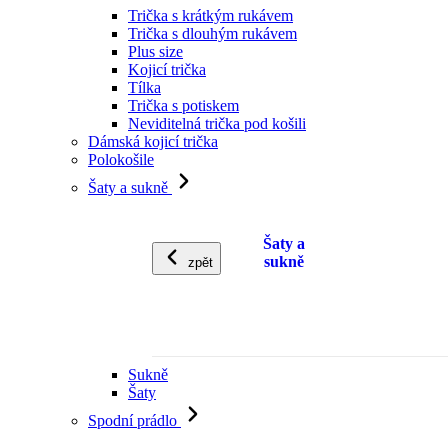
Trička s krátkým rukávem
Trička s dlouhým rukávem
Plus size
Kojicí trička
Tílka
Trička s potiskem
Neviditelná trička pod košili
Dámská kojicí trička
Polokošile
Šaty a sukně
Šaty a
sukně
zpět
Sukně
Šaty
Spodní prádlo