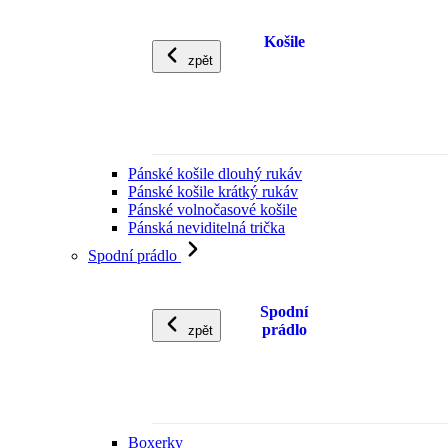
Košile
zpět
Pánské košile dlouhý rukáv
Pánské košile krátký rukáv
Pánské volnočasové košile
Pánská neviditelná trička
Spodní prádlo
Spodní
prádlo
zpět
Boxerky