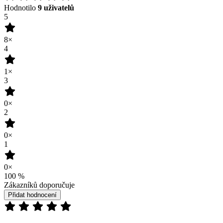
0×
100
%
Zákazníků doporučuje
Přidat hodnocení
15.07.2026
Kvalita za rozumnou cenu.
Recenze není ověřena
(zdroj: Heureka)
21.07.2024
Recenze není ověřena
(zdroj: Heureka)
11.07.2024
příjemný materiál, hlavně ve vedrech :-)
Recenze není ověřena
(zdroj: Heureka)