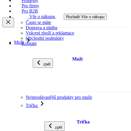
Prodejny
Pro firmy
Pro B2B
Vše o nákupu
Rozbalit Vše o nákupu
Často se ptáte
Doprava a platba
Vrácení zboží a reklamace
Obchodní podmínky
Muži
Kontakt
Muži
zpět
Nejprodávanější produkty pro muže
Trička
Trička
zpět