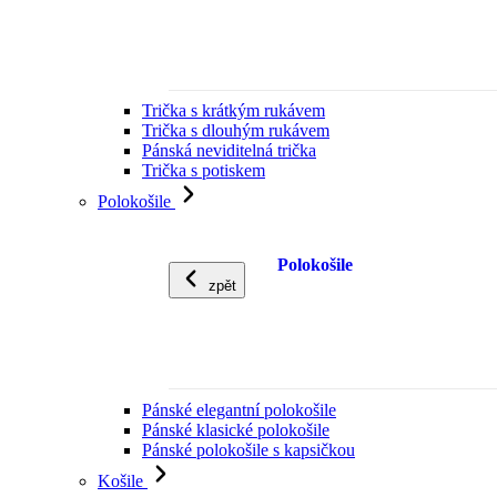
Trička s krátkým rukávem
Trička s dlouhým rukávem
Pánská neviditelná trička
Trička s potiskem
Polokošile
Polokošile
zpět
Pánské elegantní polokošile
Pánské klasické polokošile
Pánské polokošile s kapsičkou
Košile