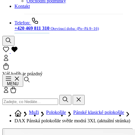
Obchodní podmínky
Kontakt
Telefon:
+420 469 811 310
Otevírací doba:
(Po–Pá 9–16)
Váš košík je prázdný
Hledat
MENU
Přihlásit se
Košík
Muži
Polokošile
Pánské klasické polokošile
DAX Pánská polokošile světle modrá 3XL
(aktuální stránka)