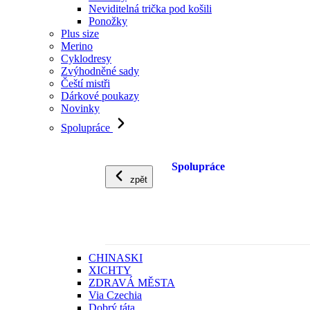
Neviditelná trička pod košili
Ponožky
Plus size
Merino
Cyklodresy
Zvýhodněné sady
Čeští mistři
Dárkové poukazy
Novinky
Spolupráce
Spolupráce
zpět
CHINASKI
XICHTY
ZDRAVÁ MĚSTA
Via Czechia
Dobrý táta