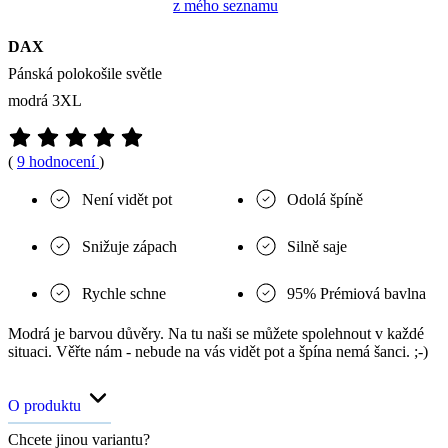
z mého seznamu
DAX
Pánská polokošile světle
modrá 3XL
(
9 hodnocení
)
Není vidět pot
Odolá špíně
Snižuje zápach
Silně saje
Rychle schne
95% Prémiová bavlna
Modrá je barvou důvěry. Na tu naši se můžete spolehnout v každé
situaci. Věřte nám - nebude na vás vidět pot a špína nemá šanci. ;-)
O produktu
Chcete jinou variantu?