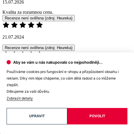
07.07.2024
Kvalitní a příjemný materiál
Recenze není ověřena
(zdroj: Heureka)
18.06.2024
Recenze není ověřena
(zdroj: Heureka)
Aby se vám u nás nakupovalo co nejpohodlněji...
Používáme cookies pro fungování e-shopu a přizpůsobení obsahu i
15.06.2024
reklam. Díky nim lépe chápeme, co vám dělá radost a co můžeme
zlepšit.
Slušivá a praktická
Děkujeme za vaši důvěru.
Zobrazit detaily
Recenze není ověřena
(zdroj: Heureka)
UPRAVIT
POVOLIT
30.05.2024
Recenze není ověřena
(zdroj: Heureka)