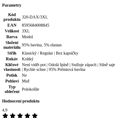
Pohlaví
Muž
Typ
Polokošile
oblečení
Hodnocení produktu
4,9
Hodnotilo
9 uživatelů
5
8×
4
1×
3
0×
2
0×
1