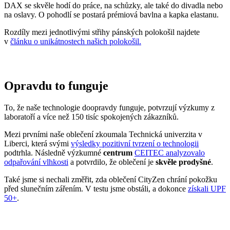
odpařování vlhkosti
a potvrdilo, že oblečení je
skvěle prodyšné
.
Také jsme si nechali změřit, zda oblečení CityZen chrání pokožku
před slunečním zářením. V testu jsme obstáli, a dokonce
získali UPF
50+
.
Přidané hodnoty oblečení
Všechno oblečení CityZen
šijeme v České republice a na
Slovensku
.
Dáváme si záležet na tom, abychom vše od první nitky vyráběli u
nás a podporovali tak místní textilní průmysl. Zároveň máme díky
tomu možnost důkladně dohlížet na kvalitu a
dodržování
ekologických postupů
ve výrobě.
Máme rádi přírodu a uvědomujeme si, jaký dopad na ni má textilní
průmysl, proto ji chceme podporovat a dávat ji možnost dýchat.
Naše oblečení má
certifikát
OEKO-TEX Standard 100
, tudíž je
maximálně bezpečné pro vaše každodenní nošení.