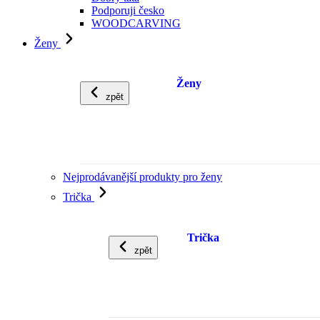
Podporuji česko
WOODCARVING
Ženy
Ženy
zpět
Nejprodávanější produkty pro ženy
Trička
Trička
zpět