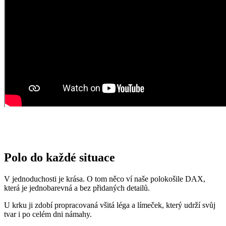
Polo do každé situace
V jednoduchosti je krása. O tom něco ví naše polokošile DAX,
která je jednobarevná a bez přidaných detailů.
U krku ji zdobí propracovaná všitá léga a límeček, který udrží svůj
tvar i po celém dni námahy.
DAX se skvěle hodí do práce, na schůzky, ale také do divadla nebo
na oslavy. O pohodlí se postará prémiová bavlna a kapka elastanu.
Rozdíly mezi jednotlivými střihy pánských polokošil najdete
v
článku o unikátnostech našich polokošil.
Opravdu to funguje
To, že naše technologie doopravdy funguje, potvrzují výzkumy z
laboratoří a více než 150 tisíc spokojených zákazníků.
Mezi prvními naše oblečení zkoumala Technická univerzita v
Liberci, která svými
výsledky pozitivní tvrzení o technologii
podtrhla. Následně výzkumné
centrum
CEITEC analyzovalo