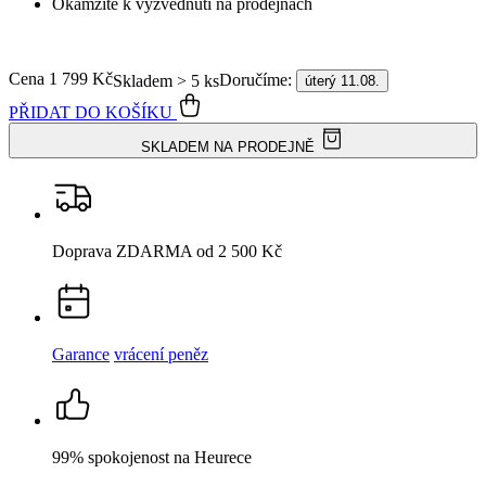
Garance
vrácení peněz
99% spokojenost
na Heurece
15 500+
pozitivních recenzí
Popis
Parametry
Hodnocení
9
Detail produktu