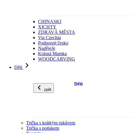
CHINASKI
XICHTY
ZDRAVÁ MĚSTA
Via Czechia
Podporuji česko
NadějeJe
Krásná Mamka
WOODCARVING
Děti
Děti
zpět
Trička s krátkým rukávem
Trička s potiskem