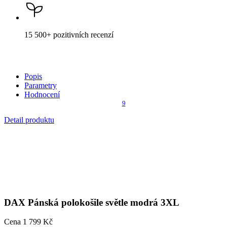
DAX
Pánská polokošile světle modrá 3XL
Cena
1 799 Kč
DO KOŠÍKU
Není vidět pot a odolá špíně
Unikátní a chytré vlastnosti, díky kterým je naše oblečení jedinečné
na trhu, zajišťuje technologie CityZen®.
Vnější strana
odolá tekutinám a špíně
, vše z ní ihned sklepete nebo
jemně setřete.
Vnitřní strana absorbuje vlhkost a rozvádí ji do větší plochy než
běžná textilie, aby látka nestudila a pot se rychleji odpařil.
Kombinace těchto vlastností zaručuje, že vám v oblečení bude
celý
den příjemně
, protože umí snížit zápach a
mokré skvrny od potu
nejsou zvenku vidět
.