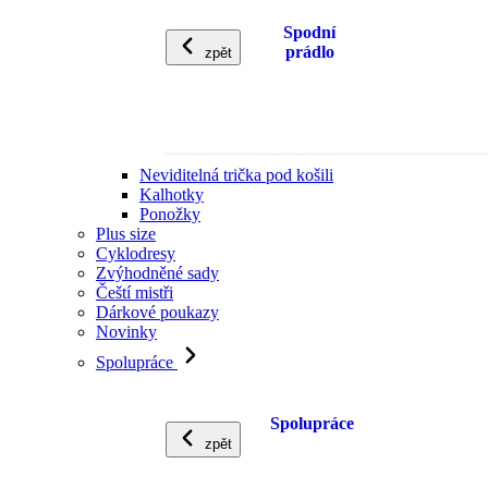
Spodní
prádlo
zpět
Neviditelná trička pod košili
Kalhotky
Ponožky
Plus size
Cyklodresy
Zvýhodněné sady
Čeští mistři
Dárkové poukazy
Novinky
Spolupráce
Spolupráce
zpět