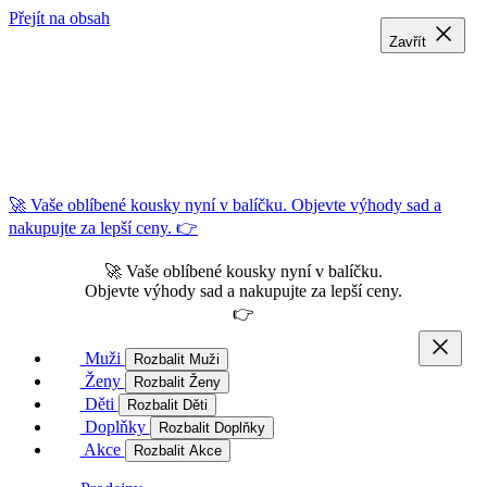
Přejít na obsah
Zavřít
Zavřít
Zavřít
🚀 Vaše oblíbené kousky nyní v balíčku. Objevte výhody sad a
nakupujte za lepší ceny. 👉
🚀 Vaše oblíbené kousky nyní v balíčku.
Objevte výhody sad a nakupujte za lepší ceny.
👉
Muži
Rozbalit Muži
Ženy
Rozbalit Ženy
Děti
Rozbalit Děti
Doplňky
Rozbalit Doplňky
Akce
Rozbalit Akce