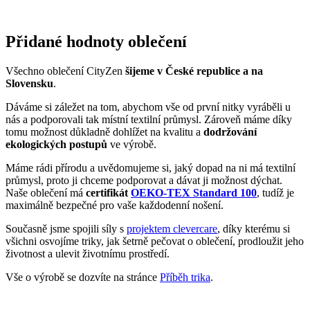
Současně jsme spojili síly s
projektem clevercare
, díky kterému si
všichni osvojíme triky, jak šetrně pečovat o oblečení, prodloužit jeho
životnost a ulevit životnímu prostředí.
Vše o výrobě se dozvíte na stránce
Příběh trika
.
DAX
Věděli jste, že...?
Dax je výjimečný mixem antiky, art déco, živých tradic a luxusních
gastronomických zážitků. Leží na jihozápadě Francie asi 148 km od
Bordeaux.
Zajímavosti:
Dax je proslulý termálními prameny, které zde dosahují
teploty 64 °C a denně vydávají 2,4 milionu litrů vody.
Arènes de Dax byla postavena v roce 1913 ve stylu
inspirovaném andaluskými plazami a pojme přes 8 200
návštěvníků, patří mezi sedm prvotřídních arén ve Francii.